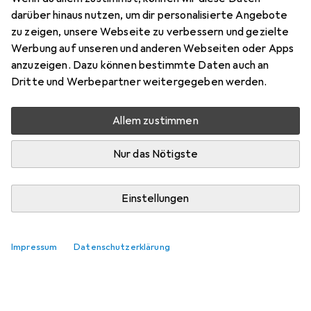
Zubehör für The Architect's
darüber hinaus nutzen, um dir personalisierte Angebote
Sourcebook
zu zeigen, unsere Webseite zu verbessern und gezielte
Werbung auf unseren und anderen Webseiten oder Apps
Hier findest du passendes Zubehör zum Produkt The
anzuzeigen. Dazu können bestimmte Daten auch an
Architect's Sourcebook.
Dritte und Werbepartner weitergegeben werden.
Relevanz
Allem zustimmen
Produktliste
Keine Produkte gefunden
Nur das Nötigste
Einstellungen
Impressum
Datenschutzerklärung