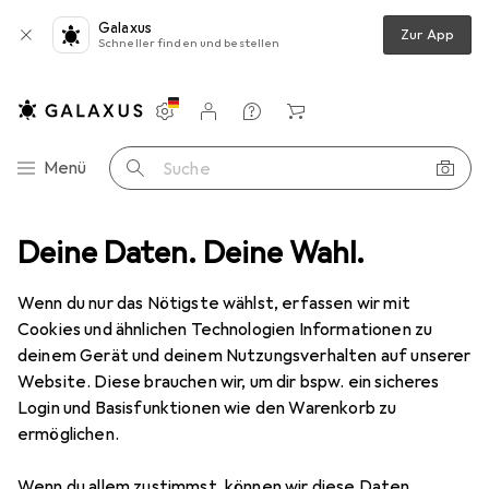
Galaxus
Zur App
Schneller finden und bestellen
Einstellungen
Kundenkonto
Vergleichslisten
Merklisten
Warenkorb
Navigation nach Kategorien
Menü
Suche
Bücher
Deine Daten. Deine Wahl.
Fachbücher
The Architect's Sourcebook
Zubehör
Wenn du nur das Nötigste wählst, erfassen wir mit
EUR
58,–
Cookies und ähnlichen Technologien Informationen zu
The Architect's Sourcebook
deinem Gerät und deinem Nutzungsverhalten auf unserer
Englisch, Stanislas Chaillou, 2024
Website. Diese brauchen wir, um dir bspw. ein sicheres
Login und Basisfunktionen wie den Warenkorb zu
ermöglichen.
Wenn du allem zustimmst, können wir diese Daten