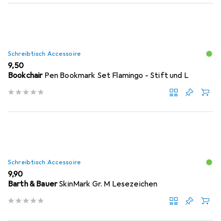
Schreibtisch Accessoire
EUR
9,50
Bookchair
Pen Bookmark Set Flamingo - Stift und L
Schreibtisch Accessoire
EUR
9,90
Barth & Bauer
SkinMark Gr. M Lesezeichen