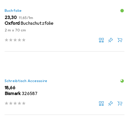
Buchfolie
EUR
EUR
23,30
11,65
/
1m
Oxford
Buchschutzfolie
2 m x 70 cm
Schreibtisch Accessoire
EUR
18,66
Bismark
326587