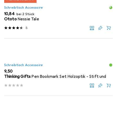
Schreibtisch Accessoire
EUR
10,84
bei 2 Stück
Ototo
Nessie Tale
8
Schreibtisch Accessoire
EUR
9,50
Thinking Gifts
Pen Bookmark Set Holzoptik - Stift und