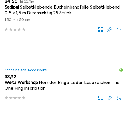
EUR
EUR
24,50
16,33
/
1m
Sadipal
Selbstklebende Bucheinbandfolie Selbstklebend
0,5 x 1,5 m Durchsichtig 25 Stück
1.50 m x 50 cm
Schreibtisch Accessoire
EUR
33,92
Weta Workshop
Herr der Ringe Leder Lesezeichen The
One Ring Inscription