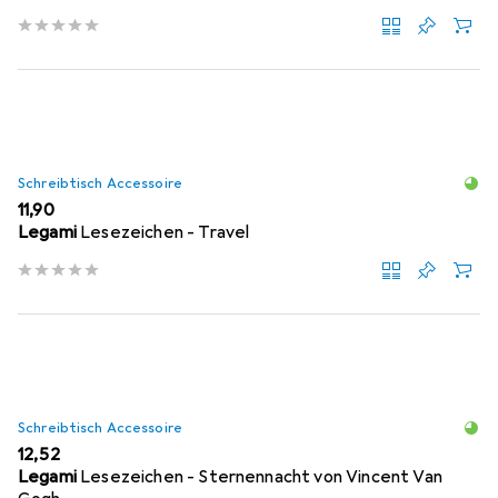
Schreibtisch Accessoire
EUR
11,90
Legami
Lesezeichen - Travel
Schreibtisch Accessoire
EUR
12,52
Legami
Lesezeichen - Sternennacht von Vincent Van