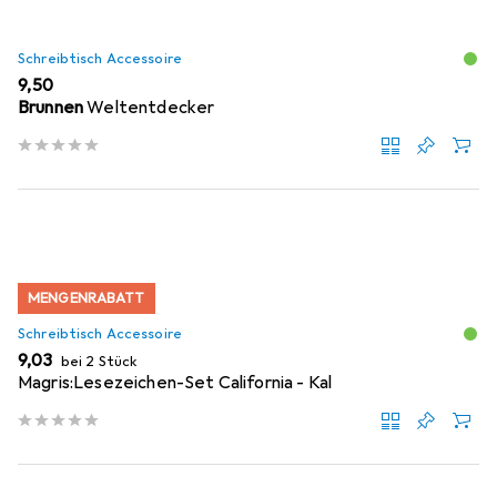
Schreibtisch Accessoire
EUR
9,50
Brunnen
Weltentdecker
MENGENRABATT
Schreibtisch Accessoire
EUR
9,03
bei 2 Stück
Magris:Lesezeichen-Set California - Kal