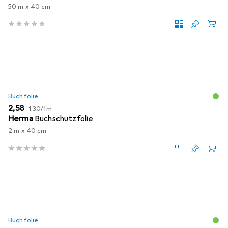
50 m x 40 cm
Buchfolie
EUR
EUR
2,58
1,30
/
1m
Herma
Buchschutzfolie
2 m x 40 cm
Buchfolie