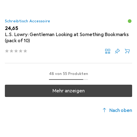
Schreibtisch Accessoire
EUR
24,65
L.S. Lowry: Gentleman Looking at Something Bookmarks
(pack of 10)
48 von 55 Produkten
Mehr anzeigen
Nach oben