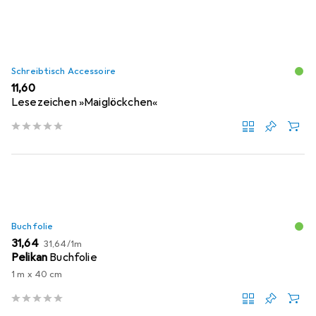
Schreibtisch Accessoire
EUR
11,60
Lesezeichen »Maiglöckchen«
Buchfolie
EUR
EUR
31,64
31,64
/
1m
Pelikan
Buchfolie
1 m x 40 cm