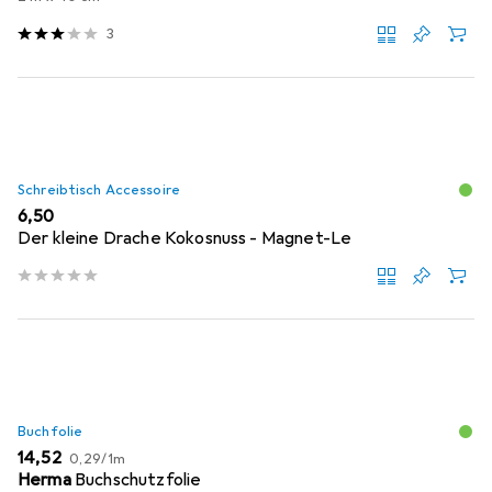
3
Schreibtisch Accessoire
EUR
6,50
Der kleine Drache Kokosnuss - Magnet-Le
Buchfolie
EUR
EUR
14,52
0,29
/
1m
Herma
Buchschutzfolie