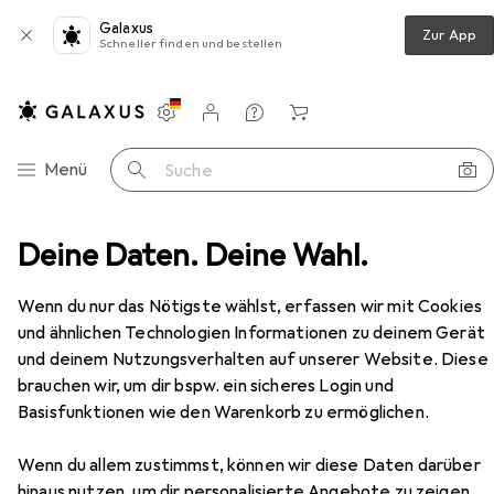
Galaxus
Zur App
Schneller finden und bestellen
Einstellungen
Kundenkonto
Vergleichslisten
Merklisten
Warenkorb
Navigation nach Kategorien
Menü
Suche
Deine Daten. Deine Wahl.
Medien
Bücher
Sachbücher
Kein Heimspiel
Zubehör
Wenn du nur das Nötigste wählst, erfassen wir mit Cookies
und ähnlichen Technologien Informationen zu deinem Gerät
EUR
16,–
Kein Heimspiel
und deinem Nutzungsverhalten auf unserer Website. Diese
Deutsch, Fredrik Ekelund, Karl Ove Knausgård, 2018
brauchen wir, um dir bspw. ein sicheres Login und
Basisfunktionen wie den Warenkorb zu ermöglichen.
Wenn du allem zustimmst, können wir diese Daten darüber
hinaus nutzen, um dir personalisierte Angebote zu zeigen,