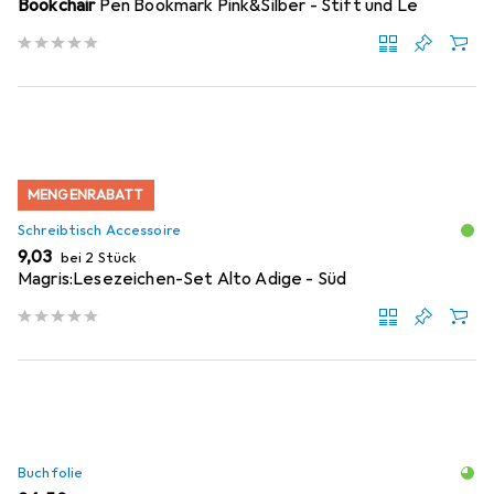
Bookchair
Pen Bookmark Pink&Silber - Stift und Le
MENGENRABATT
Schreibtisch Accessoire
EUR
9,03
bei 2 Stück
Magris:Lesezeichen-Set Alto Adige - Süd
Buchfolie