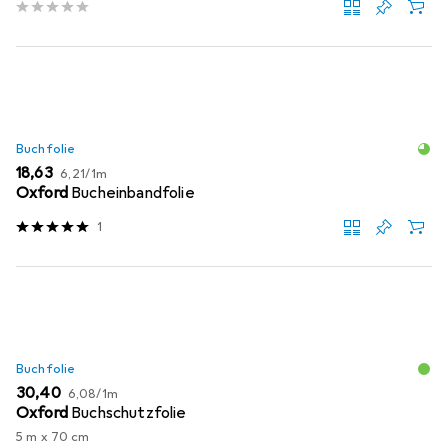
Buchfolie
EUR
EUR
18,63
6,21
/
1m
Oxford
Bucheinbandfolie
1
Buchfolie
EUR
EUR
30,40
6,08
/
1m
Oxford
Buchschutzfolie
5 m x 70 cm