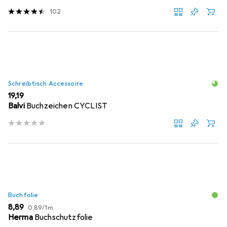
102
Schreibtisch Accessoire
EUR
19,19
Balvi
Buchzeichen CYCLIST
Buchfolie
EUR
EUR
8,89
0,89
/
1m
Herma
Buchschutzfolie