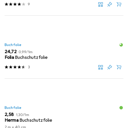
9
Buchfolie
EUR
EUR
24,72
0,99
/
1m
Folia
Buchschutzfolie
3
Buchfolie
EUR
EUR
2,58
1,30
/
1m
Herma
Buchschutzfolie
2 m x 40 cm