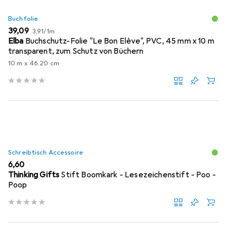
Buchfolie
EUR
EUR
39,09
3,91
/
1m
Elba
Buchschutz-Folie "Le Bon Elève", PVC, 45 mm x 10 m
transparent, zum Schutz von Büchern
10 m x 46.20 cm
Schreibtisch Accessoire
EUR
6,60
Thinking Gifts
Stift Boomkark - Lesezeichenstift - Poo -
Poop