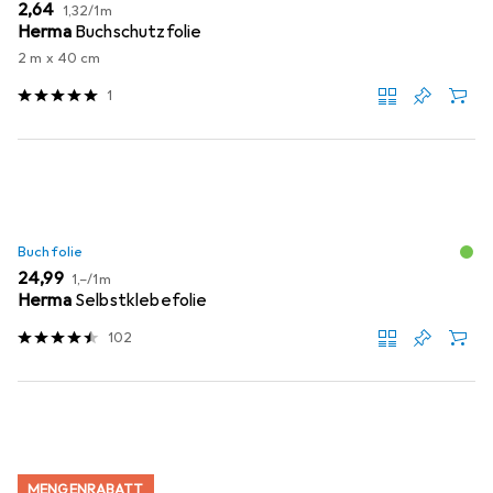
EUR
EUR
2,64
1,32
/
1m
Herma
Buchschutzfolie
2 m x 40 cm
1
Buchfolie
EUR
EUR
24,99
1,–
/
1m
Herma
Selbstklebefolie
102
MENGENRABATT