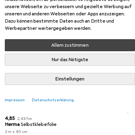
Zubehör für Kein Heimspiel
unsere Webseite zu verbessern und gezielte Werbung auf
unseren und anderen Webseiten oder Apps anzuzeigen.
Hier findest du passendes Zubehör zum Produkt Kein
Dazu können bestimmte Daten auch an Dritte und
Heimspiel aus den Kategorien Buchfolie und Schreibtisch
Werbepartner weitergegeben werden.
Accessoire.
Allem zustimmen
Beliebt
Buchfolie
Schreibtisch Accessoire
Nur das Nötigste
Relevanz
Einstellungen
Produktliste
Impressum
Datenschutzerklärung
Buchfolie
EUR
EUR
4,85
2,43
/
1m
Herma
Selbstklebefolie
2 m x 40 cm