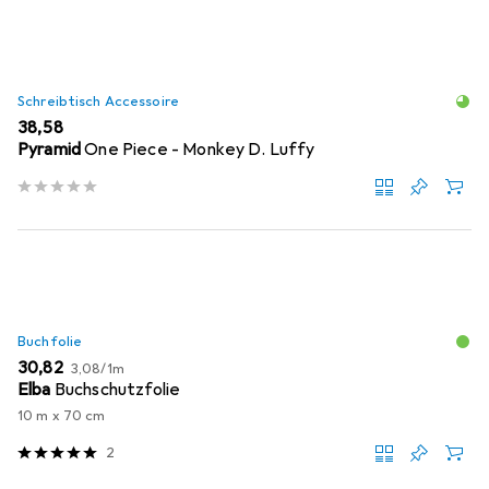
Schreibtisch Accessoire
EUR
38,58
Pyramid
One Piece - Monkey D. Luffy
Buchfolie
EUR
EUR
30,82
3,08
/
1m
Elba
Buchschutzfolie
10 m x 70 cm
2