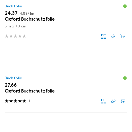
Buchfolie
EUR
EUR
24,37
4,88
/
1m
Oxford
Buchschutzfolie
5 m x 70 cm
Buchfolie
EUR
27,66
Oxford
Buchschutzfolie
1