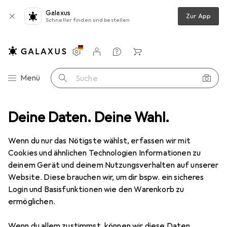
Galaxus
Zur App
Schneller finden und bestellen
Einstellungen
Kundenkonto
Vergleichslisten
Merklisten
Warenkorb
Navigation nach Kategorien
Menü
Suche
Fachbücher
Deine Daten. Deine Wahl.
Scheidel:Schönheitsdiskurse in der Lite
Zubehör
Wenn du nur das Nötigste wählst, erfassen wir mit
Cookies und ähnlichen Technologien Informationen zu
EUR
34,95
deinem Gerät und deinem Nutzungsverhalten auf unserer
Scheidel:Schönheitsdiskurse in der
Lite
Website. Diese brauchen wir, um dir bspw. ein sicheres
Deutsch, Fabian David Scheidel, 2024
Login und Basisfunktionen wie den Warenkorb zu
ermöglichen.
Wenn du allem zustimmst, können wir diese Daten