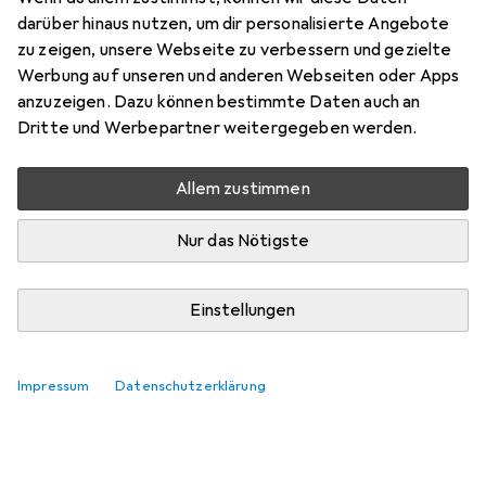
darüber hinaus nutzen, um dir personalisierte Angebote
Zubehör für
zu zeigen, unsere Webseite zu verbessern und gezielte
Werbung auf unseren und anderen Webseiten oder Apps
Scheidel:Schönheitsdiskurse in
anzuzeigen. Dazu können bestimmte Daten auch an
der Lite
Dritte und Werbepartner weitergegeben werden.
Hier findest du passendes Zubehör zum Produkt
Allem zustimmen
Scheidel:Schönheitsdiskurse in der Lite.
Nur das Nötigste
Relevanz
Produktliste
Keine Produkte gefunden
Einstellungen
Impressum
Datenschutzerklärung