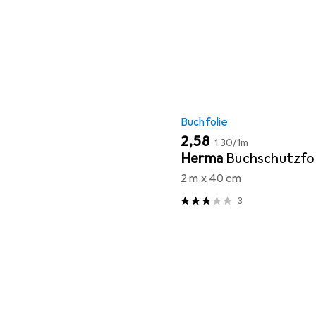
Buchfolie
EUR
EUR
2,58
1,30
/
1m
Herma
Buchschutzfol
2 m x 40 cm
3