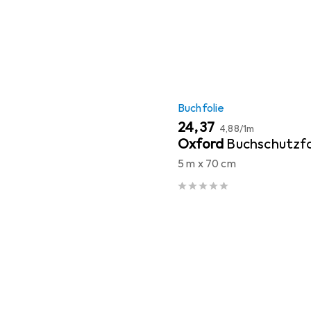
Buchfolie
EUR
EUR
24,37
4,88
/
1m
Oxford
Buchschutzfo
5 m x 70 cm