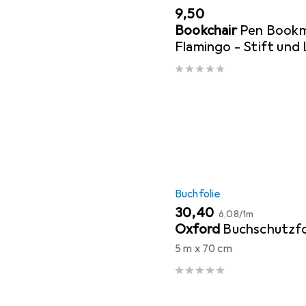
EUR
9,50
Bookchair
Pen Bookm
Flamingo - Stift und 
Buchfolie
EUR
EUR
30,40
6,08
/
1m
Oxford
Buchschutzfo
5 m x 70 cm