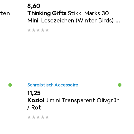
EUR
8,60
rten
Thinking Gifts
Stikki Marks 30
Mini-Lesezeichen (Winter Birds) -
selbsthaftend - wiederablsbar
Schreibtisch Accessoire
EUR
11,25
Koziol
Jimini Transparent Olivgrün
/ Rot