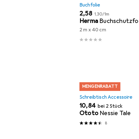
Buchfolie
EUR
EUR
2,58
1,30
/
1m
Herma
Buchschutzfol
2 m x 40 cm
MENGENRABATT
Schreibtisch Accessoire
EUR
10,84
bei 2 Stück
Ototo
Nessie Tale
8