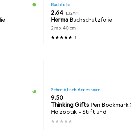
Buchfolie
EUR
EUR
2,64
1,32
/
1m
ie
Herma
Buchschutzfolie
2 m x 40 cm
1
Schreibtisch Accessoire
EUR
9,50
Thinking Gifts
Pen Bookmark 
Holzoptik - Stift und