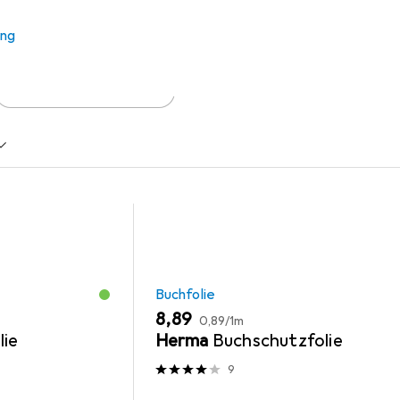
 Zubehör zum Produkt Kükensommer aus den Kategorien Buchfol
ung
Schreibtisch Accessoire
Buchfolie
EUR
EUR
8,89
0,89
/
1m
lie
Herma
Buchschutzfolie
9