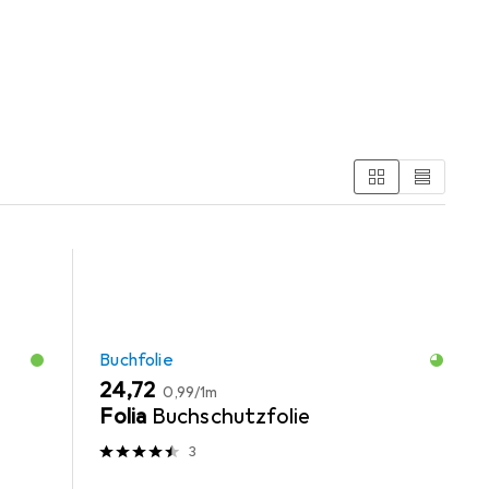
ie und Schreibtisch Accessoire.
Buchfolie
EUR
EUR
24,72
0,99
/
1m
Folia
Buchschutzfolie
3