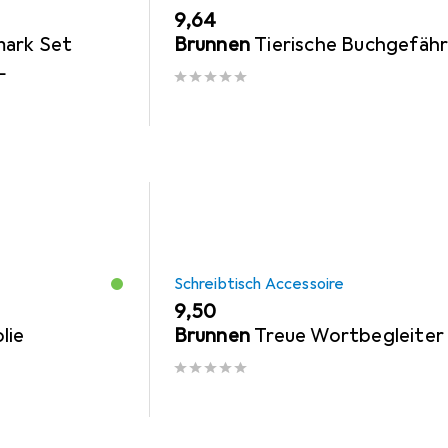
EUR
9,64
ark Set
Brunnen
Tierische Buchgefäh
L
Schreibtisch Accessoire
EUR
9,50
lie
Brunnen
Treue Wortbegleiter