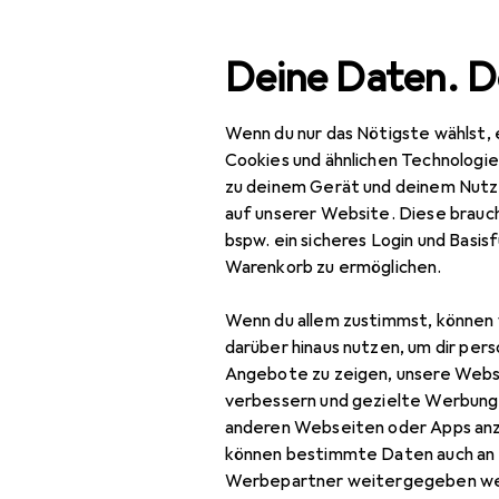
Suche
Deine Daten. D
Wenn du nur das Nötigste wählst, 
Navigation nach Kategorien
Gesamtsortiment
Büro
Gesamtsortiment
Cookies und ähnlichen Technologi
zu deinem Gerät und deinem Nutz
Büro + Schreibwaren
auf unserer Website. Diese brauch
bspw. ein sicheres Login und Basis
Medien
EU
7,
Warenkorb zu ermöglichen.
Kü
Bücher
Deu
Wenn du allem zustimmst, können 
Belletristik
darüber hinaus nutzen, um dir pers
Angebote zu zeigen, unsere Webs
Biografien
verbessern und gezielte Werbung
anderen Webseiten oder Apps an
Comics + Manga
können bestimmte Daten auch an 
Zubehör fü
Fachbücher
Werbepartner weitergegeben we