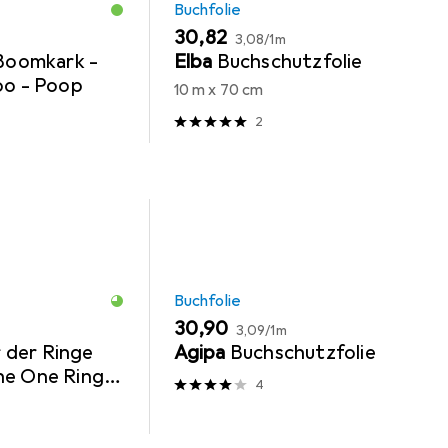
Buchfolie
EUR
EUR
30,82
3,08
/
1m
 Boomkark -
Elba
Buchschutzfolie
oo - Poop
10 m x 70 cm
2
Buchfolie
EUR
EUR
30,90
3,09
/
1m
 der Ringe
Agipa
Buchschutzfolie
he One Ring
4