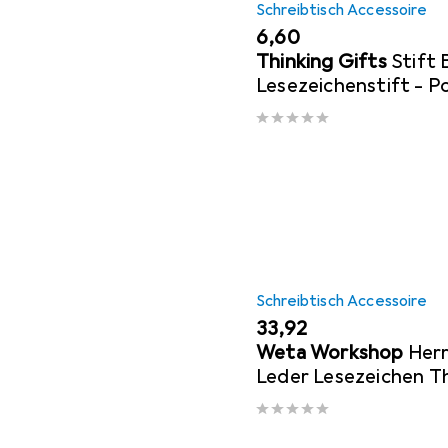
Schreibtisch Accessoire
EUR
6,60
Thinking Gifts
Stift
Lesezeichenstift - P
Schreibtisch Accessoire
EUR
33,92
Weta Workshop
Herr
Leder Lesezeichen T
Inscription