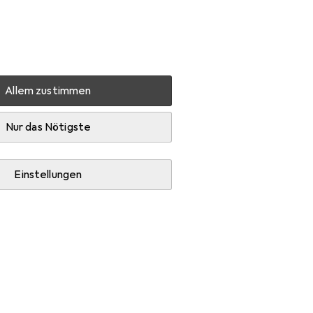
Einstellungen
Kundenkonto
Vergleichslisten
Merklisten
Warenkorb
Anmelden
Allem zustimmen
kensommer
Zubehör
Nur das Nötigste
Einstellungen