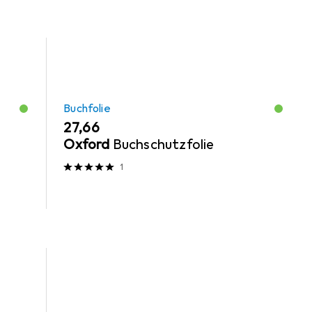
Buchfolie
EUR
27,66
n
Oxford
Buchschutzfolie
1