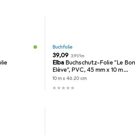
Buchfolie
EUR
EUR
39,09
3,91
/
1m
lie
Elba
Buchschutz-Folie "Le Bo
Elève", PVC, 45 mm x 10 m
transparent, zum Schutz von
10 m x 46.20 cm
Büchern