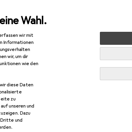
eine Wahl.
erfassen wir mit
 + Schreibwaren
Medien
Bücher
Kinderbücher
Kü
en Informationen
ungsverhalten
en wir, um dir
funktionen wie den
R
95
kensommer
tsch, Anna Woltz, Bettina Bach, Eva Schweikart, 2020
wir diese Daten
onalisierte
eite zu
 auf unseren und
zuzeigen. Dazu
Dritte und
r Kükensommer
rden.