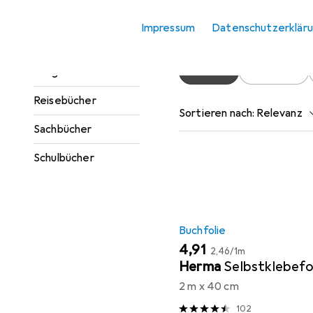
Jugendbücher
Hier findest du passendes
Impressum
Datenschutzerklär
Kinderbücher
Ratgeber
Beliebt
Buchfolie
Reisebücher
Sortieren nach
:
Relevanz
Sachbücher
Produktliste
Schulbücher
Buchfolie
EUR
EUR
4,91
2,46
/
1m
Herma
Selbstklebefo
2 m x 40 cm
102