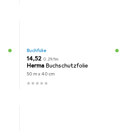
Buchfolie
EUR
EUR
14,52
0,29
/
1m
-
Herma
Buchschutzfolie
50 m x 40 cm