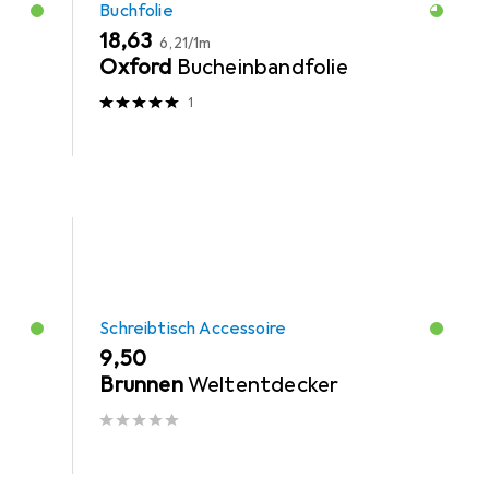
Buchfolie
EUR
EUR
18,63
6,21
/
1m
Oxford
Bucheinbandfolie
1
Schreibtisch Accessoire
EUR
9,50
Brunnen
Weltentdecker