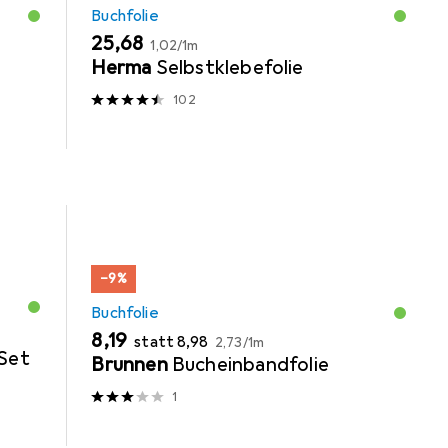
Buchfolie
EUR
EUR
25,68
1,02
/
1m
Herma
Selbstklebefolie
102
−9%
Buchfolie
EUR
EUR
EUR
8,19
statt
8,98
2,73
/
1m
Set
Brunnen
Bucheinbandfolie
1