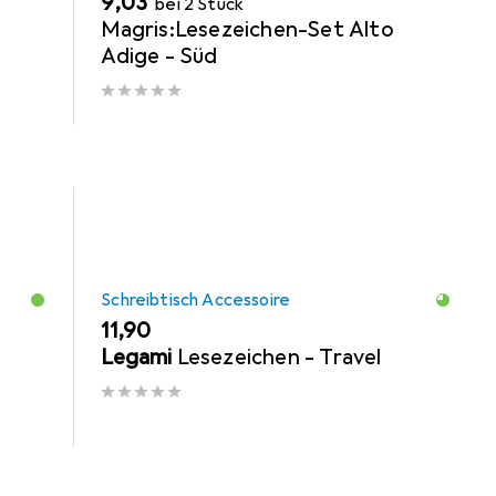
EUR
9,03
bei 2 Stück
Magris:Lesezeichen-Set Alto
Adige - Süd
Schreibtisch Accessoire
EUR
11,90
Legami
Lesezeichen - Travel