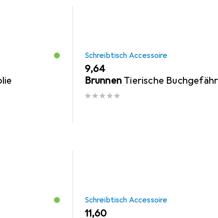
Schreibtisch Accessoire
EUR
9,64
lie
Brunnen
Tierische Buchgefäh
Schreibtisch Accessoire
EUR
11,60