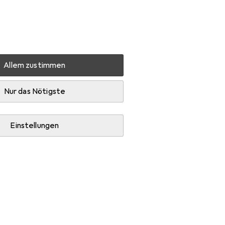
Einstellungen
Kundenkonto
Vergleichslisten
Merklisten
Warenkorb
Anmelden
Allem zustimmen
Zubehör
Nur das Nötigste
Einstellungen