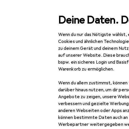
Suche
Deine Daten. D
Wenn du nur das Nötigste wählst, 
Navigation nach Kategorien
Gesamtsortiment
Büro
Gesamtsortiment
Cookies und ähnlichen Technologi
zu deinem Gerät und deinem Nutz
Büro + Schreibwaren
auf unserer Website. Diese brauch
bspw. ein sicheres Login und Basis
EU
24
Medien
Warenkorb zu ermöglichen.
Yo
Bücher
Deu
Wenn du allem zustimmst, können 
Belletristik
darüber hinaus nutzen, um dir pers
Angebote zu zeigen, unsere Webs
Biografien
verbessern und gezielte Werbung
anderen Webseiten oder Apps an
Comics + Manga
Zubehör für
können bestimmte Daten auch an 
Fachbücher
Werbepartner weitergegeben we