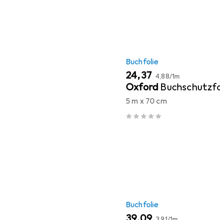
Buchfolie
EUR
EUR
24,37
4,88
/
1m
Oxford
Buchschutzfo
5 m x 70 cm
Buchfolie
EUR
EUR
39,09
3,91
/
1m