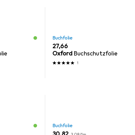
Buchfolie
EUR
27,66
lie
Oxford
Buchschutzfolie
1
Buchfolie
EUR
EUR
30,82
3,08
/
1m