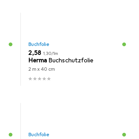
Buchfolie
EUR
EUR
2,58
1,30
/
1m
-
Herma
Buchschutzfolie
2 m x 40 cm
Buchfolie