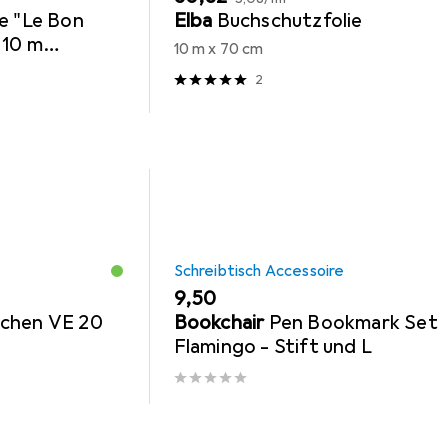
e "Le Bon
Elba
Buchschutzfolie
 10 m
10 m x 70 cm
hutz von
2
Schreibtisch Accessoire
EUR
9,50
ichen VE 20
Bookchair
Pen Bookmark Set
Flamingo - Stift und L