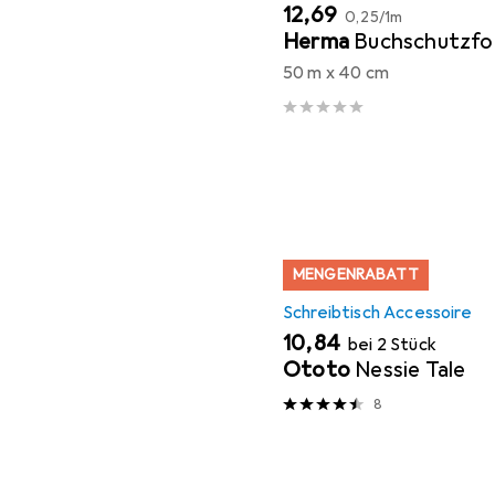
EUR
EUR
12,69
0,25
/
1m
Herma
Buchschutzfol
50 m x 40 cm
MENGENRABATT
Schreibtisch Accessoire
EUR
10,84
bei 2 Stück
Ototo
Nessie Tale
8