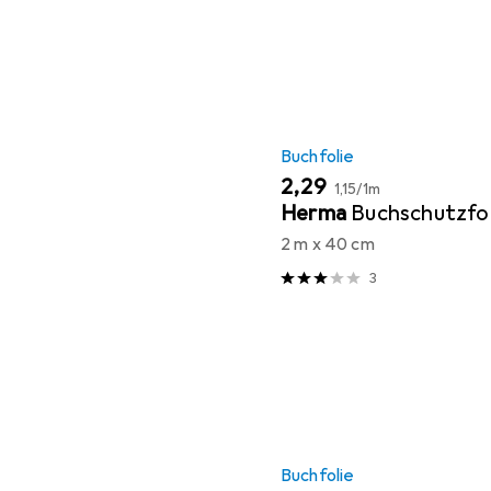
Buchfolie
EUR
EUR
2,29
1,15
/
1m
Herma
Buchschutzfol
2 m x 40 cm
3
Buchfolie