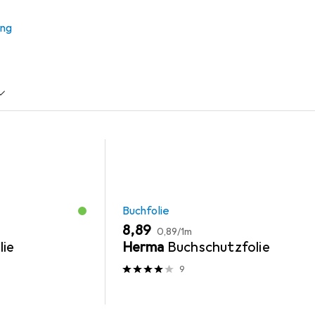
 Zubehör zum Produkt Yoga aus den Kategorien Buchfolie und S
ung
Schreibtisch Accessoire
Buchfolie
EUR
EUR
8,89
0,89
/
1m
lie
Herma
Buchschutzfolie
9