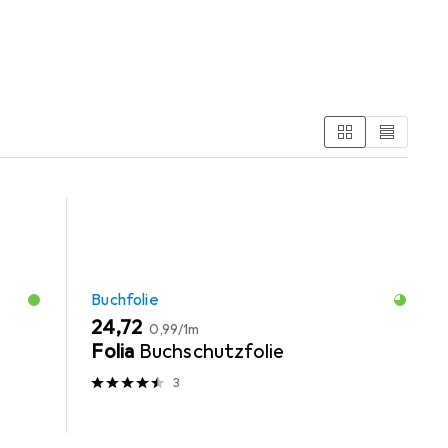
chreibtisch Accessoire.
Buchfolie
EUR
EUR
24,72
0,99
/
1m
Folia
Buchschutzfolie
3