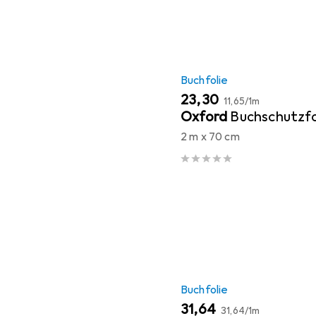
Buchfolie
EUR
EUR
23,30
11,65
/
1m
Oxford
Buchschutzfo
2 m x 70 cm
Buchfolie
EUR
EUR
31,64
31,64
/
1m