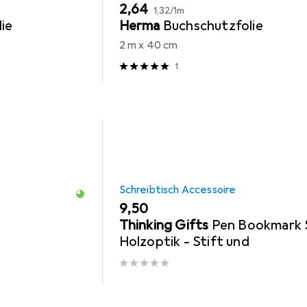
EUR
EUR
2,64
1,32
/
1m
ie
Herma
Buchschutzfolie
2 m x 40 cm
1
Schreibtisch Accessoire
EUR
9,50
Thinking Gifts
Pen Bookmark 
Holzoptik - Stift und