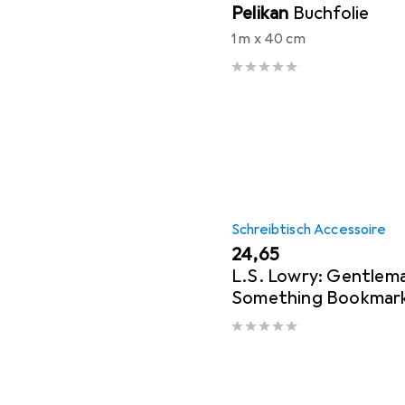
Pelikan
Buchfolie
1 m x 40 cm
Schreibtisch Accessoire
EUR
24,65
L.S. Lowry: Gentlem
Something Bookmarks