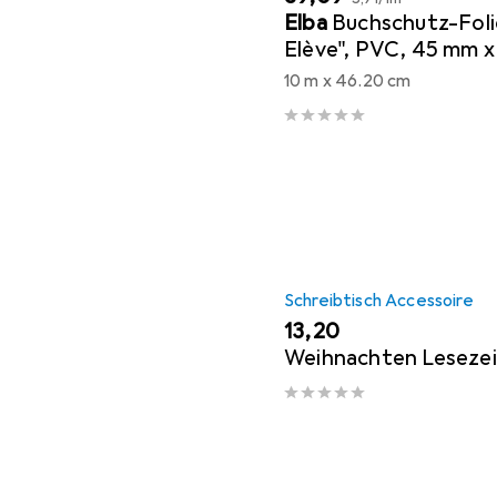
Elba
Buchschutz-Foli
Elève", PVC, 45 mm x
transparent, zum Sc
10 m x 46.20 cm
Büchern
Schreibtisch Accessoire
EUR
13,20
Weihnachten Leseze