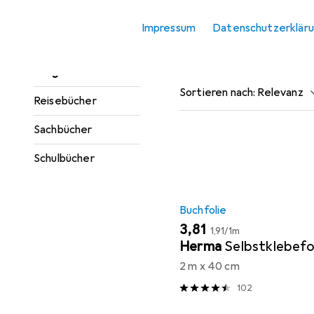
Hier findest du passendes
Jugendbücher
Impressum
Datenschutzerklär
Kinderbücher
Beliebt
Buchfolie
Ratgeber
Sortieren nach
:
Relevanz
Reisebücher
Produktliste
Sachbücher
Schulbücher
Buchfolie
EUR
EUR
3,81
1,91
/
1m
Herma
Selbstklebefo
2 m x 40 cm
102