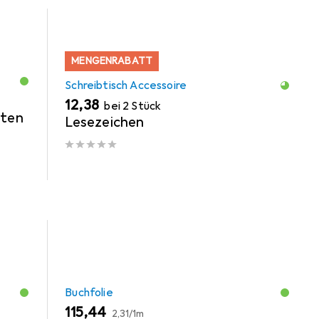
MENGENRABATT
Schreibtisch Accessoire
EUR
12,38
bei 2 Stück
rten
Lesezeichen
Buchfolie
EUR
EUR
115,44
2,31
/
1m