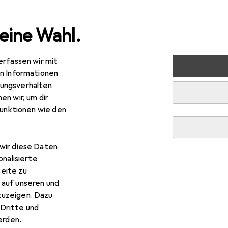
eine Wahl.
erfassen wir mit
 + Schreibwaren
Medien
Bücher
Ratgeber
Yoga
en Informationen
ungsverhalten
en wir, um dir
funktionen wie den
R
,99
ga
tsch, Svenja Tengs, 2022
wir diese Daten
onalisierte
eite zu
 auf unseren und
zuzeigen. Dazu
 Yoga
Dritte und
rden.