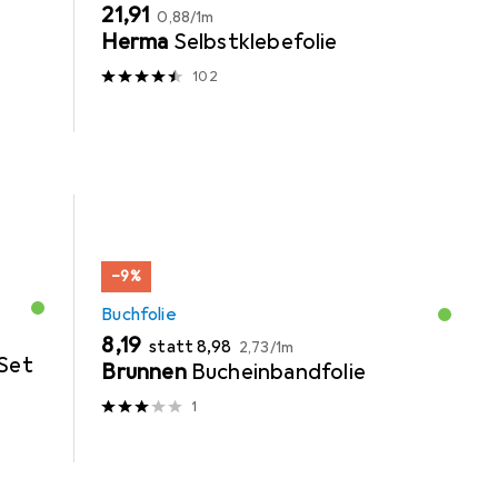
EUR
EUR
21,91
0,88
/
1m
Herma
Selbstklebefolie
102
−9%
Buchfolie
EUR
EUR
EUR
8,19
statt
8,98
2,73
/
1m
Set
Brunnen
Bucheinbandfolie
1