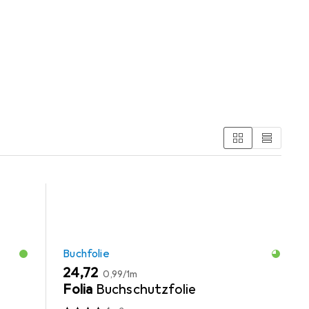
en aus den Kategorien Buchfolie und Schreibtisch
Buchfolie
EUR
EUR
24,72
0,99
/
1m
Folia
Buchschutzfolie