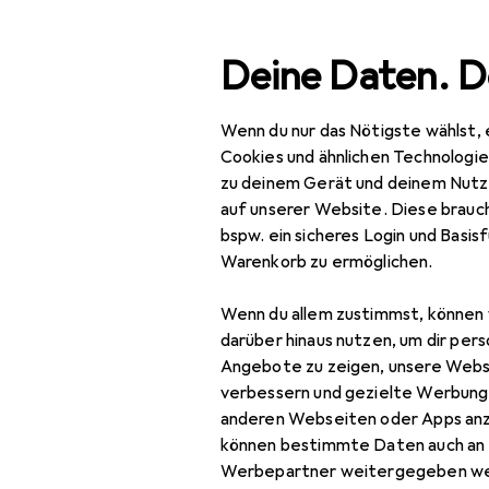
Suche
Deine Daten. D
Wenn du nur das Nötigste wählst, 
Navigation nach Kategorien
Gesamtsortiment
Büro
Gesamtsortiment
Cookies und ähnlichen Technologi
zu deinem Gerät und deinem Nutz
Büro + Schreibwaren
auf unserer Website. Diese brauch
bspw. ein sicheres Login und Basis
Medien
Warenkorb zu ermöglichen.
EU
18,
Fle
Bücher
Wenn du allem zustimmst, können 
Deu
Belletristik
darüber hinaus nutzen, um dir pers
Angebote zu zeigen, unsere Webs
Biografien
verbessern und gezielte Werbung
anderen Webseiten oder Apps an
Comics + Manga
können bestimmte Daten auch an 
Fachbücher
Zubehör für 
Werbepartner weitergegeben we