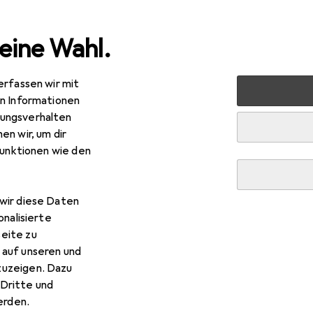
eine Wahl.
erfassen wir mit
 + Schreibwaren
Medien
Bücher
Belletristik
Fles
en Informationen
ungsverhalten
en wir, um dir
funktionen wie den
R
–
sh and Fire – Liebe kennt keine Grenzen
wir diese Daten
tsch, Jennifer L. Armentrout, Sonja Rebernik-Heidegger, 202
onalisierte
eite zu
 auf unseren und
zuzeigen. Dazu
Dritte und
Flesh and Fire – Liebe kennt
rden.