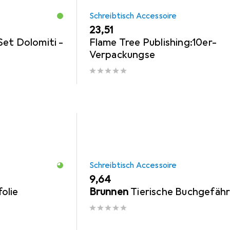
Schreibtisch Accessoire
EUR
23,51
et Dolomiti -
Flame Tree Publishing:10er-
Verpackungse
Schreibtisch Accessoire
EUR
9,64
olie
Brunnen
Tierische Buchgefäh