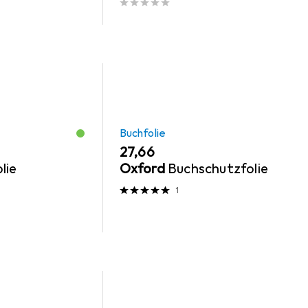
Buchfolie
EUR
27,66
lie
Oxford
Buchschutzfolie
1