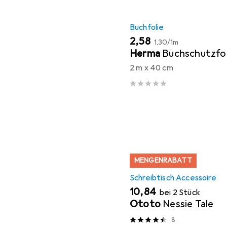
Buchfolie
EUR
EUR
2,58
1,30
/
1m
Herma
Buchschutzfol
2 m x 40 cm
MENGENRABATT
Schreibtisch Accessoire
EUR
10,84
bei 2 Stück
Ototo
Nessie Tale
8