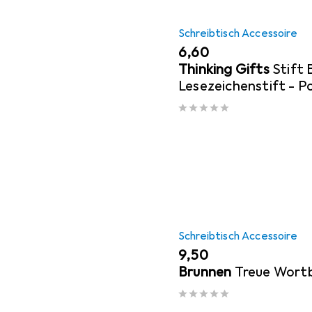
Schreibtisch Accessoire
EUR
6,60
Thinking Gifts
Stift
Lesezeichenstift - P
Schreibtisch Accessoire
EUR
9,50
Brunnen
Treue Wortb