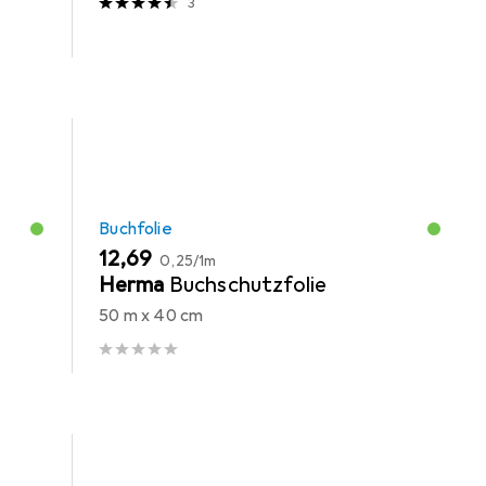
3
Buchfolie
EUR
EUR
12,69
0,25
/
1m
-
Herma
Buchschutzfolie
50 m x 40 cm