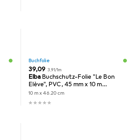
Buchfolie
EUR
EUR
39,09
3,91
/
1m
Elba
Buchschutz-Folie "Le Bon
Elève", PVC, 45 mm x 10 m
transparent, zum Schutz von
10 m x 46.20 cm
Büchern