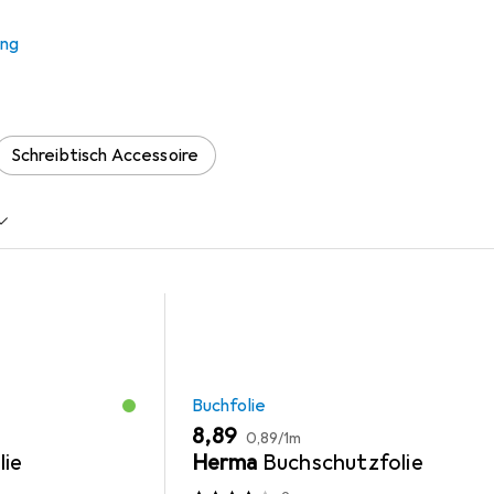
ung
 Zubehör zum Produkt Flesh and Fire – Liebe kennt keine Grenz
Schreibtisch Accessoire
Buchfolie
EUR
EUR
8,89
0,89
/
1m
lie
Herma
Buchschutzfolie