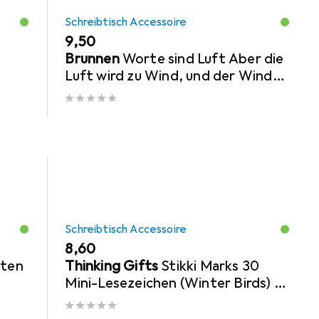
Schreibtisch Accessoire
EUR
9,50
Brunnen
Worte sind Luft Aber die
Luft wird zu Wind, und der Wind
lässt die Schiffe segeln nach
Arthur Köstle
Schreibtisch Accessoire
EUR
8,60
rten
Thinking Gifts
Stikki Marks 30
Mini-Lesezeichen (Winter Birds) -
selbsthaftend - wiederablsbar