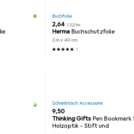
Buchfolie
EUR
EUR
2,64
1,32
/
1m
ie
Herma
Buchschutzfolie
2 m x 40 cm
1
Schreibtisch Accessoire
EUR
9,50
Thinking Gifts
Pen Bookmark 
Holzoptik - Stift und