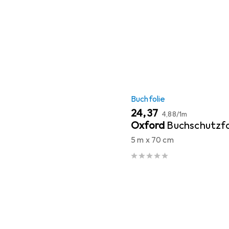
Buchfolie
EUR
EUR
24,37
4,88
/
1m
Oxford
Buchschutzfo
5 m x 70 cm