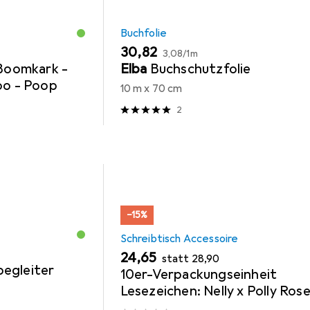
Buchfolie
EUR
EUR
30,82
3,08
/
1m
 Boomkark -
Elba
Buchschutzfolie
oo - Poop
10 m x 70 cm
2
−15%
Schreibtisch Accessoire
EUR
EUR
24,65
statt
28,90
egleiter
10er-Verpackungseinheit
Lesezeichen: Nelly x Polly Rose
Lassen sie mich nicht so zurüc