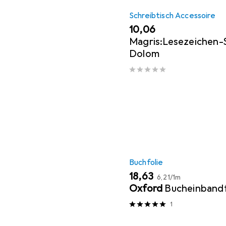
Schreibtisch Accessoire
EUR
10,06
Magris:Lesezeichen-S
Dolom
Buchfolie
EUR
EUR
18,63
6,21
/
1m
Oxford
Bucheinbandf
1