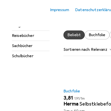
Jugendbücher
Impressum
Datenschutzerklär
Hier findest du passendes
Kinderbücher
Accessoire.
Ratgeber
Beliebt
Buchfolie
Reisebücher
Sachbücher
Sortieren nach
:
Relevanz
Schulbücher
Produktliste
Buchfolie
EUR
EUR
3,81
1,91
/
1m
Herma
Selbstklebefo
2 m x 40 cm