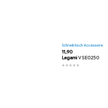
Schreibtisch Accessoire
EUR
11,90
Legami
VSE0250