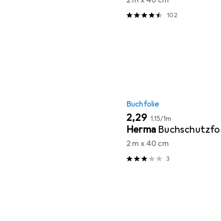
102
Buchfolie
EUR
EUR
2,29
1,15
/
1m
Herma
Buchschutzfol
2 m x 40 cm
3