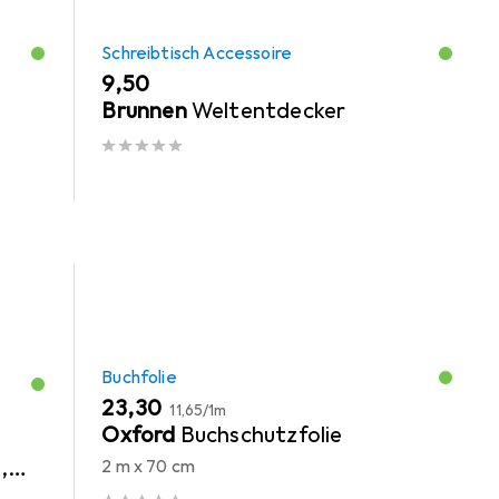
Schreibtisch Accessoire
EUR
9,50
Brunnen
Weltentdecker
Buchfolie
EUR
EUR
23,30
11,65
/
1m
Oxford
Buchschutzfolie
,
2 m x 70 cm
k