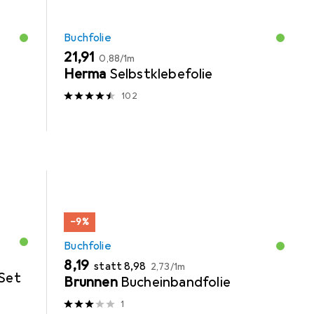
Buchfolie
EUR
EUR
21,91
0,88
/
1m
Herma
Selbstklebefolie
102
−9%
Buchfolie
EUR
EUR
EUR
8,19
statt
8,98
2,73
/
1m
Set
Brunnen
Bucheinbandfolie
1