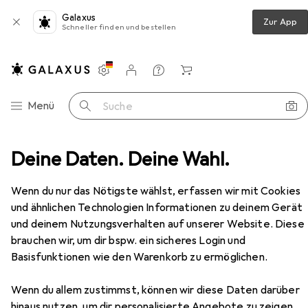
Galaxus
Zur App
Schneller finden und bestellen
Einstellungen
Kundenkonto
Vergleichslisten
Merklisten
Warenkorb
Navigation nach Kategorien
Menü
Suche
Deine Daten. Deine Wahl.
Medien
Bücher
Belletristik
Berliner Schuld
Zubehör
Wenn du nur das Nötigste wählst, erfassen wir mit Cookies
und ähnlichen Technologien Informationen zu deinem Gerät
und deinem Nutzungsverhalten auf unserer Website. Diese
EUR
19,90
Berliner Schuld
brauchen wir, um dir bspw. ein sicheres Login und
Deutsch, Jürgen Tietz, 2024
Basisfunktionen wie den Warenkorb zu ermöglichen.
Wenn du allem zustimmst, können wir diese Daten darüber
hinaus nutzen, um dir personalisierte Angebote zu zeigen,