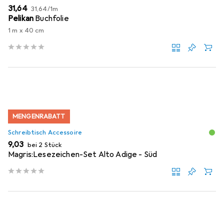
EUR
EUR
31,64
31,64
/
1m
Pelikan
Buchfolie
1 m x 40 cm
MENGENRABATT
Schreibtisch Accessoire
EUR
9,03
bei 2 Stück
Magris:Lesezeichen-Set Alto Adige - Süd