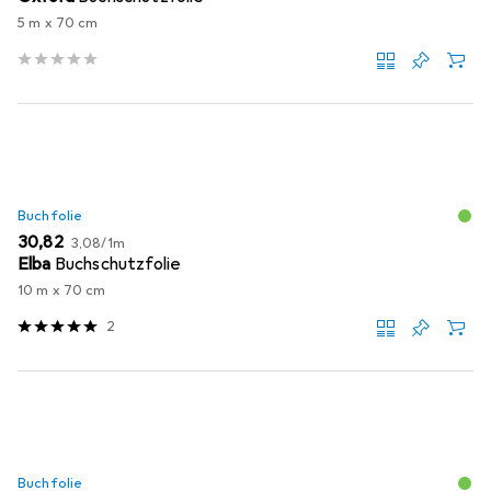
5 m x 70 cm
Buchfolie
EUR
EUR
30,82
3,08
/
1m
Elba
Buchschutzfolie
10 m x 70 cm
2
Buchfolie