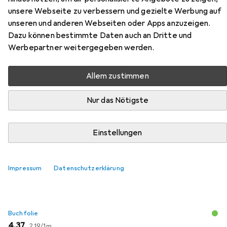
unsere Webseite zu verbessern und gezielte Werbung auf
unseren und anderen Webseiten oder Apps anzuzeigen.
Zubehör für Berliner Schuld
Dazu können bestimmte Daten auch an Dritte und
Werbepartner weitergegeben werden.
Hier findest du passendes Zubehör zum Produkt Berliner
Schuld aus den Kategorien Buchfolie und Schreibtisch
Allem zustimmen
Accessoire.
Nur das Nötigste
Beliebt
Buchfolie
Schreibtisch Accessoire
Einstellungen
Relevanz
Produktliste
Impressum
Datenschutzerklärung
Buchfolie
EUR
EUR
4,37
2,19
/
1m