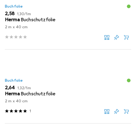
Buchfolie
EUR
EUR
2,58
1,30
/
1m
Herma
Buchschutzfolie
2 m x 40 cm
Buchfolie
EUR
EUR
2,64
1,32
/
1m
Herma
Buchschutzfolie
2 m x 40 cm
1