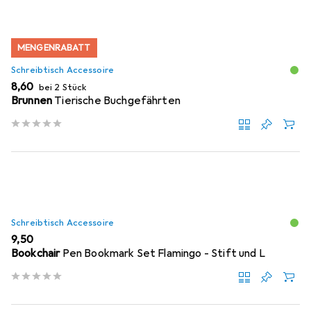
MENGENRABATT
Schreibtisch Accessoire
EUR
8,60
bei 2 Stück
Brunnen
Tierische Buchgefährten
Schreibtisch Accessoire
EUR
9,50
Bookchair
Pen Bookmark Set Flamingo - Stift und L