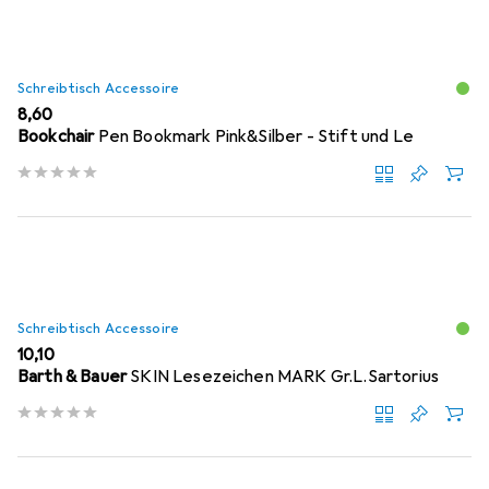
Schreibtisch Accessoire
EUR
8,60
Bookchair
Pen Bookmark Pink&Silber - Stift und Le
Schreibtisch Accessoire
EUR
10,10
Barth & Bauer
SKIN Lesezeichen MARK Gr.L.Sartorius