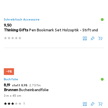
Schreibtisch Accessoire
EUR
9,50
Thinking Gifts
Pen Bookmark Set Holzoptik - Stift und
−9%
Buchfolie
EUR
EUR
EUR
8,19
statt
8,98
2,73
/
1m
Brunnen
Bucheinbandfolie
3 m x 45 cm
1