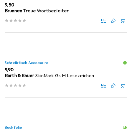
EUR
9,50
Brunnen
Treue Wortbegleiter
Schreibtisch Accessoire
EUR
9,90
Barth & Bauer
SkinMark Gr. M Lesezeichen
Buchfolie