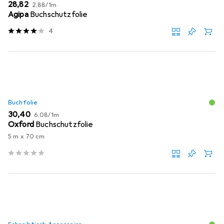
EUR
EUR
28,82
2,88
/
1m
Agipa
Buchschutzfolie
4
Buchfolie
EUR
EUR
30,40
6,08
/
1m
Oxford
Buchschutzfolie
5 m x 70 cm