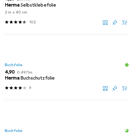
Herma
Selbstklebefolie
2 m x 40 cm
102
Buchfolie
EUR
EUR
4,90
0,49
/
1m
Herma
Buchschutzfolie
9
Buchfolie