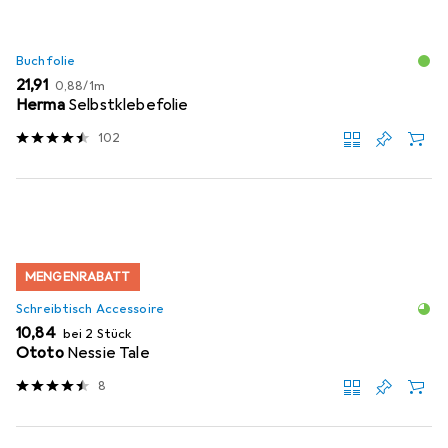
Buchfolie
EUR
EUR
21,91
0,88
/
1m
Herma
Selbstklebefolie
102
MENGENRABATT
Schreibtisch Accessoire
EUR
10,84
bei 2 Stück
Ototo
Nessie Tale
8