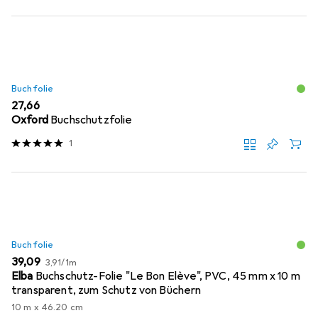
Buchfolie
EUR
27,66
Oxford
Buchschutzfolie
1
Buchfolie
EUR
EUR
39,09
3,91
/
1m
Elba
Buchschutz-Folie "Le Bon Elève", PVC, 45 mm x 10 m
transparent, zum Schutz von Büchern
10 m x 46.20 cm