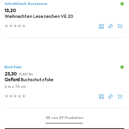
Schreibtisch Accessoire
EUR
13,20
Weihnachten Lesezeichen VE 20
Buchfolie
EUR
EUR
23,30
11,65
/
1m
Oxford
Buchschutzfolie
2 m x 70 cm
48 von 49 Produkten