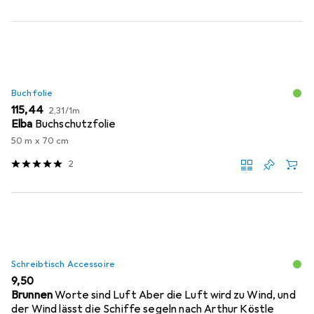
Buchfolie
EUR
EUR
115,44
2,31
/
1m
Elba
Buchschutzfolie
50 m x 70 cm
2
Schreibtisch Accessoire
EUR
9,50
Brunnen
Worte sind Luft Aber die Luft wird zu Wind, und
der Wind lässt die Schiffe segeln nach Arthur Köstle