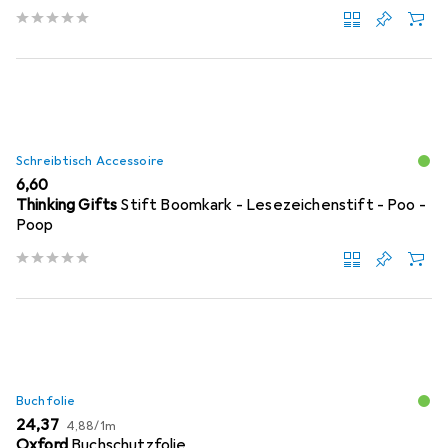
Schreibtisch Accessoire
EUR
6,60
Thinking Gifts
Stift Boomkark - Lesezeichenstift - Poo -
Poop
Buchfolie
EUR
EUR
24,37
4,88
/
1m
Oxford
Buchschutzfolie