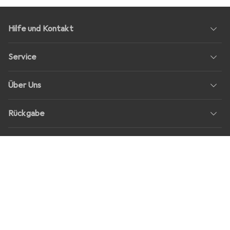
Hilfe und Kontakt
Service
Über Uns
Rückgabe
Soziale Medien
Stellenangebote
Preise
Alle Preise in EUR inkl. MwSt., zzgl.
Versandkosten
bei Bestellungen
unter
30,–