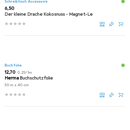
Schreibtisch Accessoire
EUR
6,50
Der kleine Drache Kokosnuss - Magnet-Le
Buchfolie
EUR
EUR
12,70
0,25
/
1m
Herma
Buchschutzfolie
50 m x 40 cm