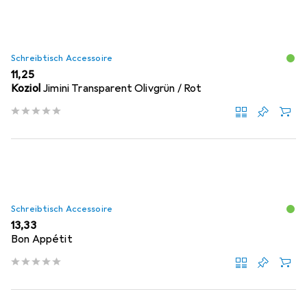
Schreibtisch Accessoire
EUR
11,25
Koziol
Jimini Transparent Olivgrün / Rot
Schreibtisch Accessoire
EUR
13,33
Bon Appétit