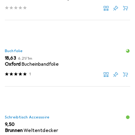
Buchfolie
EUR
EUR
18,63
6,21
/
1m
Oxford
Bucheinbandfolie
1
Schreibtisch Accessoire
EUR
9,50
Brunnen
Weltentdecker