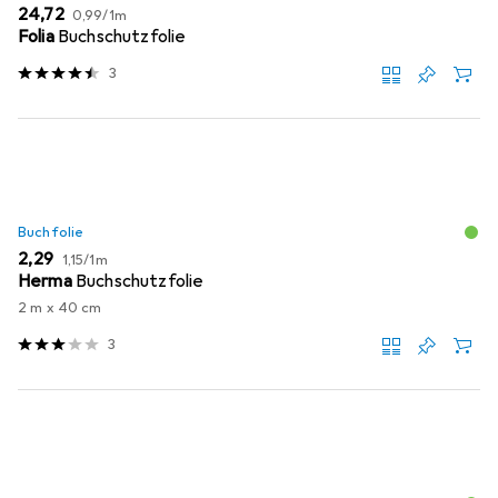
EUR
EUR
24,72
0,99
/
1m
Folia
Buchschutzfolie
3
Buchfolie
EUR
EUR
2,29
1,15
/
1m
Herma
Buchschutzfolie
2 m x 40 cm
3