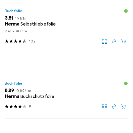
Buchfolie
EUR
EUR
3,81
1,91
/
1m
Herma
Selbstklebefolie
2 m x 40 cm
102
Buchfolie
EUR
EUR
8,89
0,89
/
1m
Herma
Buchschutzfolie
9