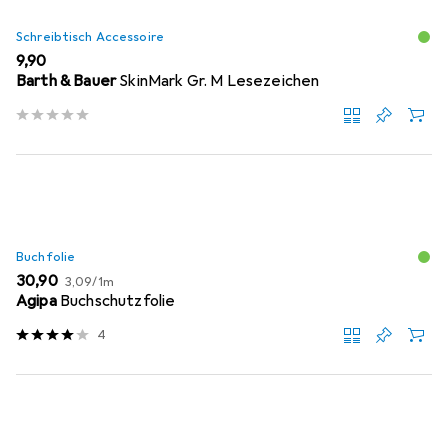
Schreibtisch Accessoire
EUR
9,90
Barth & Bauer
SkinMark Gr. M Lesezeichen
Buchfolie
EUR
EUR
30,90
3,09
/
1m
Agipa
Buchschutzfolie
4