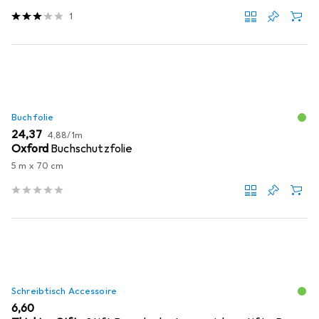
1
Buchfolie
EUR
EUR
24,37
4,88
/
1m
Oxford
Buchschutzfolie
5 m x 70 cm
Schreibtisch Accessoire
EUR
6,60