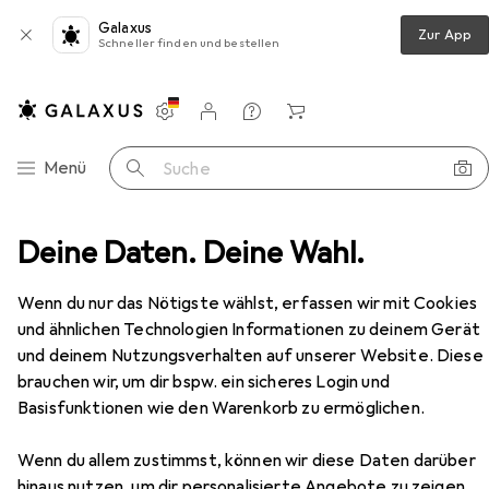
Galaxus
Zur App
Schneller finden und bestellen
Einstellungen
Kundenkonto
Vergleichslisten
Merklisten
Warenkorb
Navigation nach Kategorien
Menü
Suche
k - Lebe im Einklang mit den kosmischen Zeitqualitäten
Deine Daten. Deine Wahl.
Zubehör
Wenn du nur das Nötigste wählst, erfassen wir mit Cookies
und ähnlichen Technologien Informationen zu deinem Gerät
EUR
19,95
Maya-Astro-Workbook - Lebe im
und deinem Nutzungsverhalten auf unserer Website. Diese
Einklang mit den kosmischen
brauchen wir, um dir bspw. ein sicheres Login und
Zeitqualitäten
Deutsch, Bianca Feddersen, 2024
Basisfunktionen wie den Warenkorb zu ermöglichen.
Wenn du allem zustimmst, können wir diese Daten darüber
hinaus nutzen, um dir personalisierte Angebote zu zeigen,