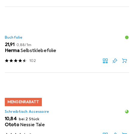
Buchfolie
EUR
EUR
21,91
0,88
/
1m
Herma
Selbstklebefolie
102
MENGENRABATT
Schreibtisch Accessoire
EUR
10,84
bei 2 Stück
Ototo
Nessie Tale