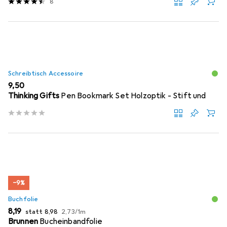
8
Schreibtisch Accessoire
EUR
9,50
Thinking Gifts
Pen Bookmark Set Holzoptik - Stift und
−9%
Buchfolie
EUR
EUR
EUR
8,19
statt
8,98
2,73
/
1m
Brunnen
Bucheinbandfolie