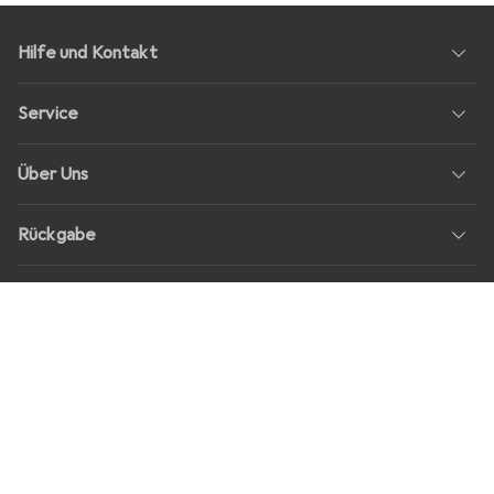
Hilfe und Kontakt
Service
Über Uns
Rückgabe
Soziale Medien
Stellenangebote
Preise
Alle Preise in EUR inkl. MwSt., zzgl.
Versandkosten
bei Bestellungen
unter
30,–
Shop Version