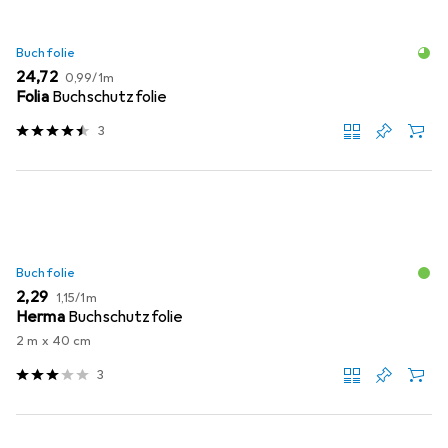
Buchfolie
EUR
EUR
24,72
0,99
/
1m
Folia
Buchschutzfolie
3
Buchfolie
EUR
EUR
2,29
1,15
/
1m
Herma
Buchschutzfolie
2 m x 40 cm
3