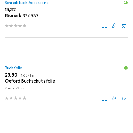
Schreibtisch Accessoire
EUR
18,32
Bismark
326587
Buchfolie
EUR
EUR
23,30
11,65
/
1m
Oxford
Buchschutzfolie
2 m x 70 cm