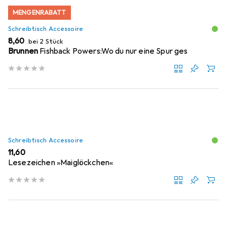
MENGENRABATT
Schreibtisch Accessoire
EUR
8,60
bei 2 Stück
Brunnen
Fishback Powers:Wo du nur eine Spur ges
Schreibtisch Accessoire
EUR
11,60
Lesezeichen »Maiglöckchen«