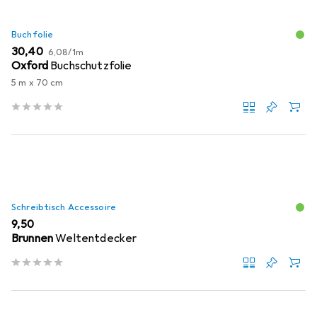
Buchfolie
EUR
EUR
30,40
6,08
/
1m
Oxford
Buchschutzfolie
5 m x 70 cm
Schreibtisch Accessoire
EUR
9,50
Brunnen
Weltentdecker