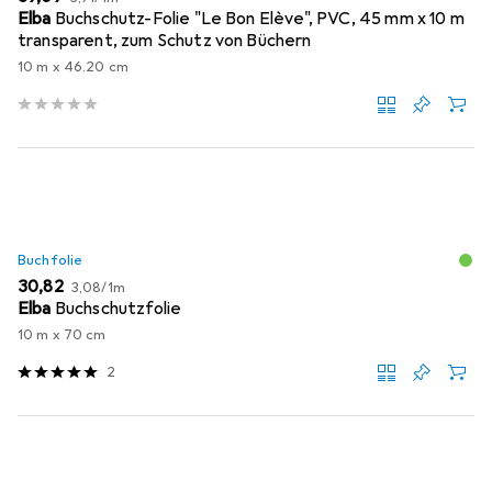
Elba
Buchschutz-Folie "Le Bon Elève", PVC, 45 mm x 10 m
transparent, zum Schutz von Büchern
10 m x 46.20 cm
Buchfolie
EUR
EUR
30,82
3,08
/
1m
Elba
Buchschutzfolie
10 m x 70 cm
2