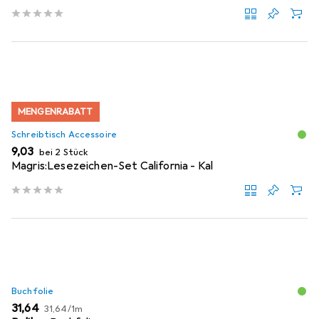
MENGENRABATT
Schreibtisch Accessoire
EUR
9,03
bei 2 Stück
Magris:Lesezeichen-Set California - Kal
Buchfolie
EUR
EUR
31,64
31,64
/
1m