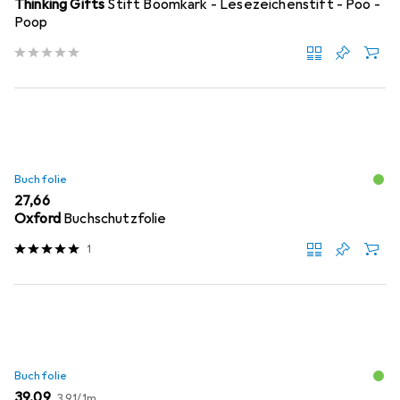
Thinking Gifts
Stift Boomkark - Lesezeichenstift - Poo -
Poop
Buchfolie
EUR
27,66
Oxford
Buchschutzfolie
1
Buchfolie
EUR
EUR
39,09
3,91
/
1m