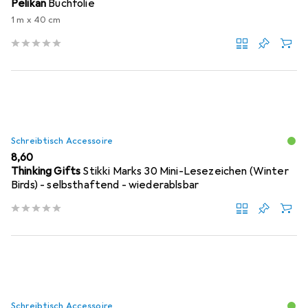
Pelikan
Buchfolie
1 m x 40 cm
Schreibtisch Accessoire
EUR
8,60
Thinking Gifts
Stikki Marks 30 Mini-Lesezeichen (Winter
Birds) - selbsthaftend - wiederablsbar
Schreibtisch Accessoire