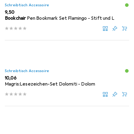
Schreibtisch Accessoire
EUR
9,50
Bookchair
Pen Bookmark Set Flamingo - Stift und L
Schreibtisch Accessoire
EUR
10,06
Magris:Lesezeichen-Set Dolomiti - Dolom