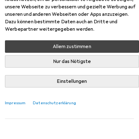
unsere Webseite zu verbessern und gezielte Werbung auf
Zubehör für Maya-Astro-
unseren und anderen Webseiten oder Apps anzuzeigen.
Workbook - Lebe im Einklang mit
Dazu können bestimmte Daten auch an Dritte und
Werbepartner weitergegeben werden.
den kosmischen Zeitqualitäten
Allem zustimmen
Hier findest du passendes Zubehör zum Produkt Maya-
Astro-Workbook - Lebe im Einklang mit den kosmischen
Nur das Nötigste
Zeitqualitäten aus den Kategorien Buchfolie und
Schreibtisch Accessoire.
Einstellungen
Beliebt
Buchfolie
Schreibtisch Accessoire
Impressum
Datenschutzerklärung
Relevanz
Produktliste