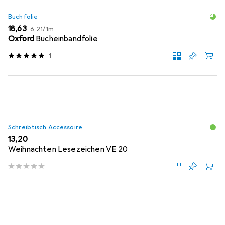
Buchfolie
EUR
EUR
18,63
6,21
/
1m
Oxford
Bucheinbandfolie
1
Schreibtisch Accessoire
EUR
13,20
Weihnachten Lesezeichen VE 20