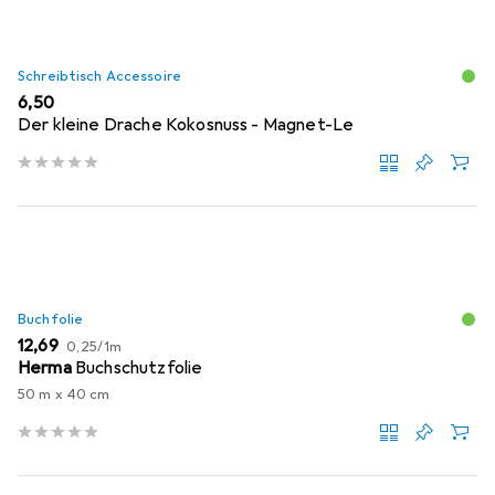
Schreibtisch Accessoire
EUR
6,50
Der kleine Drache Kokosnuss - Magnet-Le
Buchfolie
EUR
EUR
12,69
0,25
/
1m
Herma
Buchschutzfolie
50 m x 40 cm