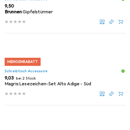
EUR
9,50
Brunnen
Gipfelstürmer
MENGENRABATT
Schreibtisch Accessoire
EUR
9,03
bei 2 Stück
Magris:Lesezeichen-Set Alto Adige - Süd