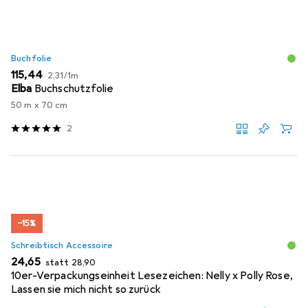
Buchfolie
EUR
EUR
115,44
2,31
/
1m
Elba
Buchschutzfolie
50 m x 70 cm
2
−15%
Schreibtisch Accessoire
EUR
EUR
24,65
statt
28,90
10er-Verpackungseinheit Lesezeichen: Nelly x Polly Rose,
Lassen sie mich nicht so zurück