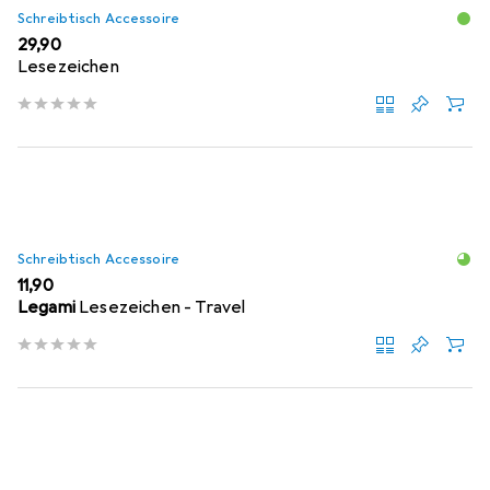
Schreibtisch Accessoire
EUR
29,90
Lesezeichen
Schreibtisch Accessoire
EUR
11,90
Legami
Lesezeichen - Travel