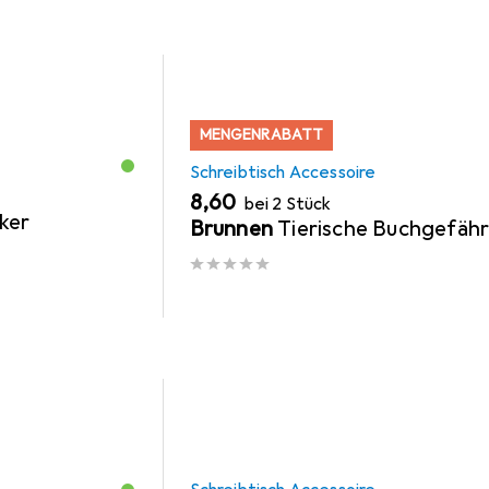
MENGENRABATT
Schreibtisch Accessoire
EUR
8,60
bei 2 Stück
ker
Brunnen
Tierische Buchgefäh