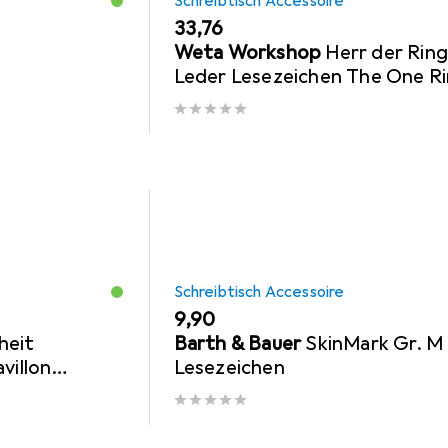
Schreibtisch Accessoire
EUR
33,76
Weta Workshop
Herr der Rin
Leder Lesezeichen The One R
Inscription
Schreibtisch Accessoire
EUR
9,90
heit
Barth & Bauer
SkinMark Gr. M
villon
Lesezeichen
orias