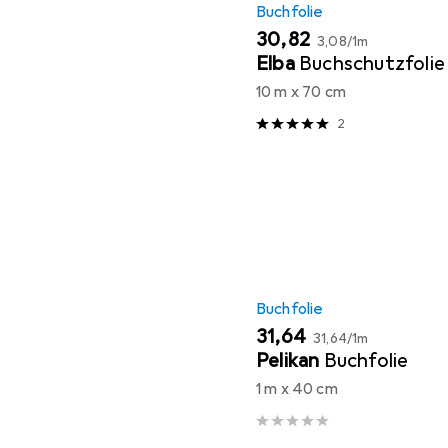
Buchfolie
EUR
EUR
30,82
3,08
/
1m
Elba
Buchschutzfolie
10 m x 70 cm
2
Buchfolie
EUR
EUR
31,64
31,64
/
1m
Pelikan
Buchfolie
1 m x 40 cm