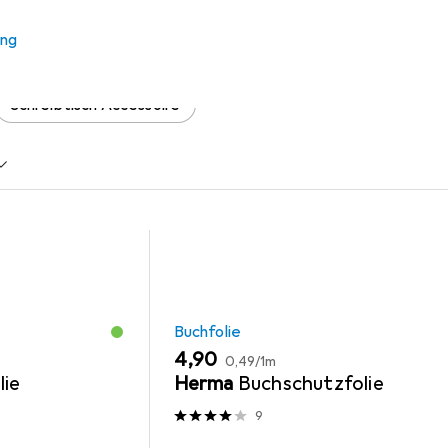
 Zubehör zum Produkt Karma Drama 1. Dämonische Prüfung aus d
ung
Schreibtisch Accessoire
Buchfolie
EUR
EUR
4,90
0,49
/
1m
lie
Herma
Buchschutzfolie
9