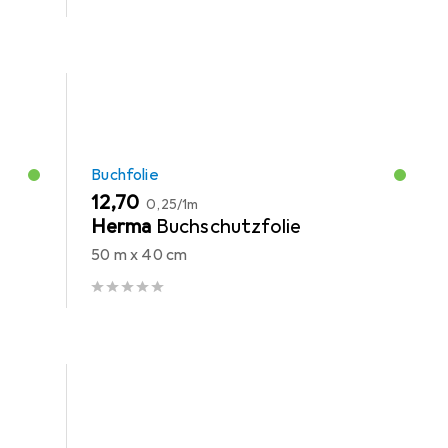
Buchfolie
EUR
EUR
12,70
0,25
/
1m
-
Herma
Buchschutzfolie
50 m x 40 cm