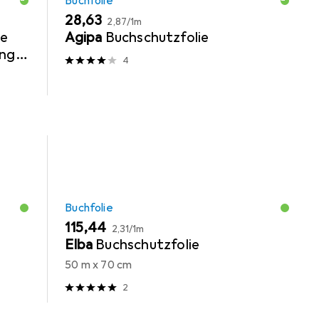
Buchfolie
EUR
EUR
28,63
2,87
/
1m
ge
Agipa
Buchschutzfolie
ing
4
Buchfolie
EUR
EUR
115,44
2,31
/
1m
Elba
Buchschutzfolie
50 m x 70 cm
2