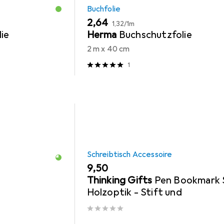
Buchfolie
EUR
EUR
2,64
1,32
/
1m
ie
Herma
Buchschutzfolie
2 m x 40 cm
1
Schreibtisch Accessoire
EUR
9,50
Thinking Gifts
Pen Bookmark 
Holzoptik - Stift und