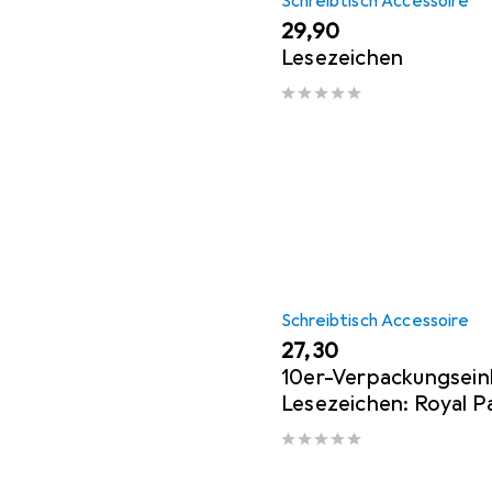
Schreibtisch Accessoire
EUR
29,90
Lesezeichen
Schreibtisch Accessoire
EUR
27,30
10er-Verpackungsein
Lesezeichen: Royal Pa
Brighton, Queen Vict
Schlafzimmer