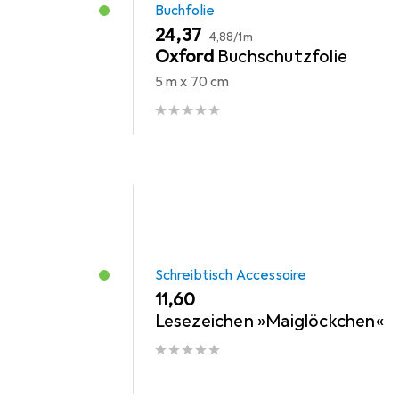
Buchfolie
EUR
EUR
24,37
4,88
/
1m
Oxford
Buchschutzfolie
5 m x 70 cm
Schreibtisch Accessoire
EUR
11,60
Lesezeichen »Maiglöckchen«