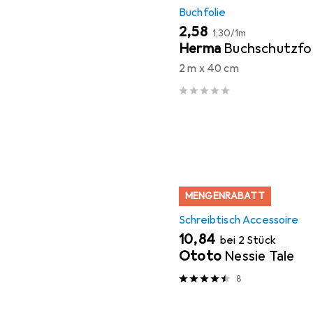
Buchfolie
EUR
EUR
2,58
1,30
/
1m
Herma
Buchschutzfol
2 m x 40 cm
MENGENRABATT
Schreibtisch Accessoire
EUR
10,84
bei 2 Stück
Ototo
Nessie Tale
8