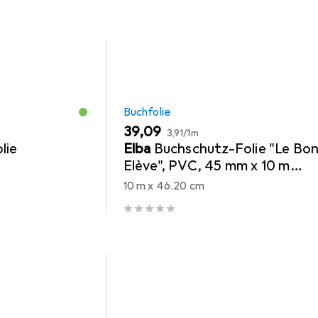
Buchfolie
EUR
EUR
39,09
3,91
/
1m
lie
Elba
Buchschutz-Folie "Le Bo
Elève", PVC, 45 mm x 10 m
transparent, zum Schutz von
10 m x 46.20 cm
Büchern