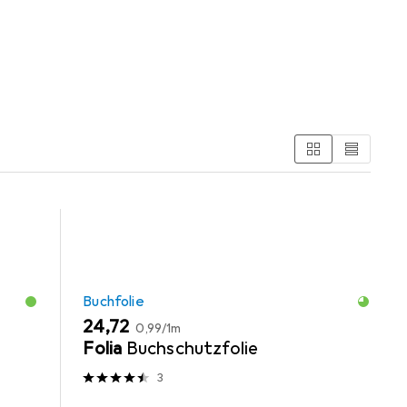
en Kategorien Buchfolie und Schreibtisch Accessoire.
Buchfolie
EUR
EUR
24,72
0,99
/
1m
Folia
Buchschutzfolie
3