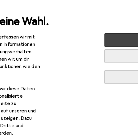
eine Wahl.
erfassen wir mit
 + Schreibwaren
Medien
Bücher
Kinderbücher
Ka
en Informationen
ungsverhalten
en wir, um dir
funktionen wie den
R
–
rma Drama 1. Dämonische Prüfung
tsch, Viktoria Etzel, 2024
wir diese Daten
onalisierte
eite zu
 auf unseren und
zuzeigen. Dazu
Dritte und
r Karma Drama 1. Dämonisch
rden.