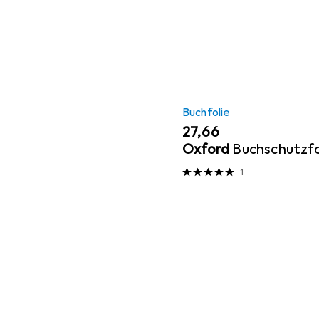
Buchfolie
EUR
27,66
Oxford
Buchschutzfo
1