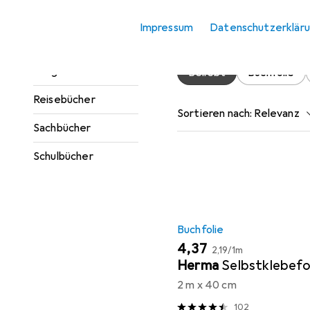
Jugendbücher
Hier findest du passendes
Impressum
Datenschutzerklär
Kinderbücher
Ratgeber
Beliebt
Buchfolie
Reisebücher
Sortieren nach
:
Relevanz
Sachbücher
Produktliste
Schulbücher
Buchfolie
EUR
EUR
4,37
2,19
/
1m
Herma
Selbstklebefo
2 m x 40 cm
102