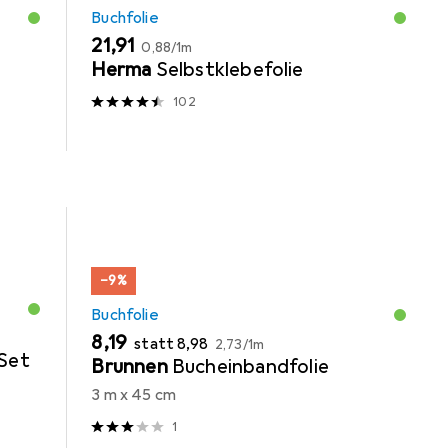
Buchfolie
EUR
EUR
21,91
0,88
/
1m
Herma
Selbstklebefolie
102
−9%
Buchfolie
EUR
EUR
EUR
8,19
statt
8,98
2,73
/
1m
Set
Brunnen
Bucheinbandfolie
3 m x 45 cm
1