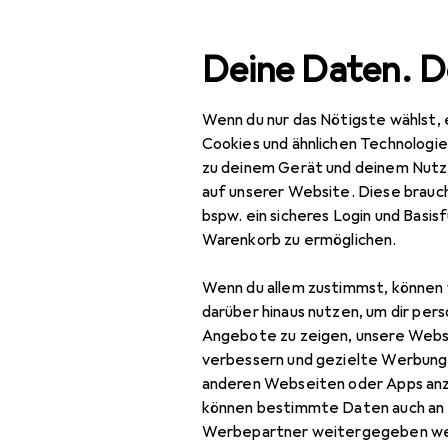
Suche
Deine Daten. D
Wenn du nur das Nötigste wählst, 
Navigation nach Kategorien
Gesamtsortiment
Büro
Gesamtsortiment
Cookies und ähnlichen Technologi
zu deinem Gerät und deinem Nutz
Büro + Schreibwaren
auf unserer Website. Diese brauch
bspw. ein sicheres Login und Basis
Medien
EU
14,
Warenkorb zu ermöglichen.
Ka
Bücher
Deu
Wenn du allem zustimmst, können 
Belletristik
darüber hinaus nutzen, um dir pers
Angebote zu zeigen, unsere Webs
Biografien
verbessern und gezielte Werbung
anderen Webseiten oder Apps an
Comics + Manga
können bestimmte Daten auch an 
Zubehör fü
Fachbücher
Werbepartner weitergegeben we