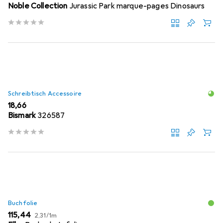
Noble Collection
Jurassic Park marque-pages Dinosaurs
Schreibtisch Accessoire
EUR
18,66
Bismark
326587
Buchfolie
EUR
EUR
115,44
2,31
/
1m