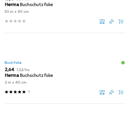
Herma
Buchschutzfolie
50 m x 40 cm
Buchfolie
EUR
EUR
2,64
1,32
/
1m
Herma
Buchschutzfolie
2 m x 40 cm
1