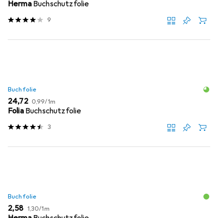
Herma
Buchschutzfolie
9
Buchfolie
EUR
EUR
24,72
0,99
/
1m
Folia
Buchschutzfolie
3
Buchfolie
EUR
EUR
2,58
1,30
/
1m
Herma
Buchschutzfolie