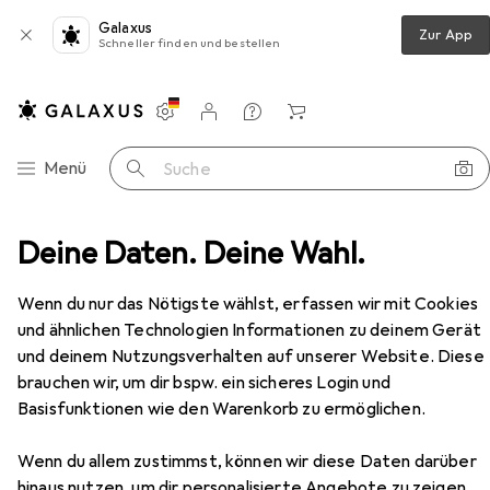
Galaxus
Zur App
Schneller finden und bestellen
Einstellungen
Kundenkonto
Vergleichslisten
Merklisten
Warenkorb
Navigation nach Kategorien
Menü
Suche
Deine Daten. Deine Wahl.
Medien
Bücher
Ratgeber
Schneckenalarm!
Zubehör
Wenn du nur das Nötigste wählst, erfassen wir mit Cookies
und ähnlichen Technologien Informationen zu deinem Gerät
EUR
14,–
und deinem Nutzungsverhalten auf unserer Website. Diese
Schneckenalarm!
brauchen wir, um dir bspw. ein sicheres Login und
Deutsch, Renate Alf, Sofie Meys, 2025
Basisfunktionen wie den Warenkorb zu ermöglichen.
Wenn du allem zustimmst, können wir diese Daten darüber
hinaus nutzen, um dir personalisierte Angebote zu zeigen,