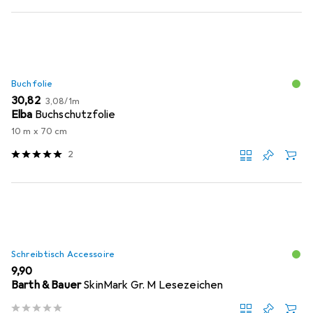
Buchfolie
EUR
EUR
30,82
3,08
/
1m
Elba
Buchschutzfolie
10 m x 70 cm
2
Schreibtisch Accessoire
EUR
9,90
Barth & Bauer
SkinMark Gr. M Lesezeichen