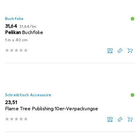
Buchfolie
EUR
EUR
31,64
31,64
/
1m
Pelikan
Buchfolie
1 m x 40 cm
Schreibtisch Accessoire
EUR
23,51
Flame Tree Publishing:10er-Verpackungse