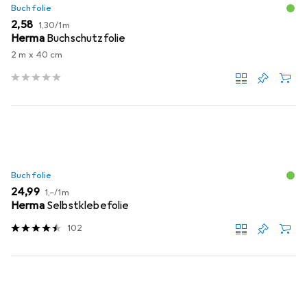
Buchfolie
EUR
EUR
2,58
1,30
/
1m
Herma
Buchschutzfolie
2 m x 40 cm
Buchfolie
EUR
EUR
24,99
1,–
/
1m
Herma
Selbstklebefolie
102