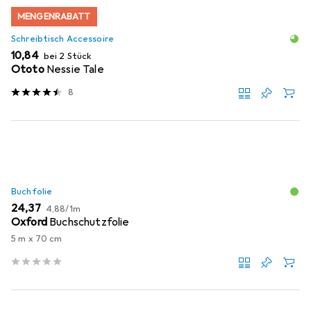
MENGENRABATT
Schreibtisch Accessoire
EUR
10,84
bei 2 Stück
Ototo
Nessie Tale
8
Buchfolie
EUR
EUR
24,37
4,88
/
1m
Oxford
Buchschutzfolie
5 m x 70 cm