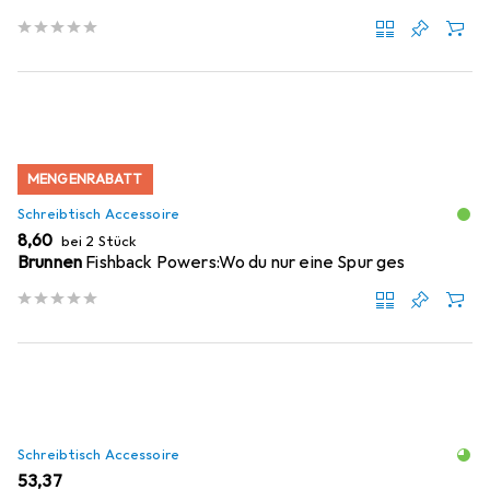
MENGENRABATT
Schreibtisch Accessoire
EUR
8,60
bei 2 Stück
Brunnen
Fishback Powers:Wo du nur eine Spur ges
Schreibtisch Accessoire
EUR
53,37