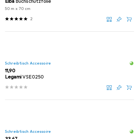
Elba
Buchschutzfolie
50 m x 70 cm
2
Schreibtisch Accessoire
EUR
11,90
Legami
VSE0250
Schreibtisch Accessoire
EUR
33,67