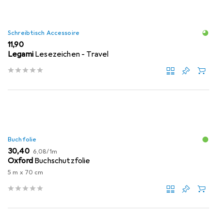
Schreibtisch Accessoire
EUR
11,90
Legami
Lesezeichen - Travel
Buchfolie
EUR
EUR
30,40
6,08
/
1m
Oxford
Buchschutzfolie
5 m x 70 cm