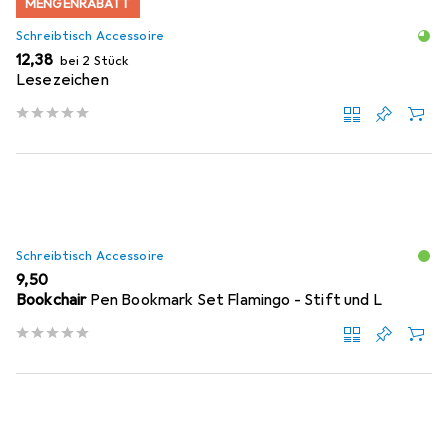
MENGENRABATT
Schreibtisch Accessoire
EUR
12,38
bei 2 Stück
Lesezeichen
Schreibtisch Accessoire
EUR
9,50
Bookchair
Pen Bookmark Set Flamingo - Stift und L