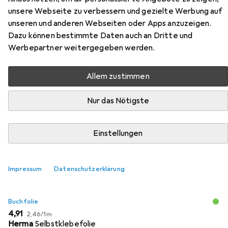
unsere Webseite zu verbessern und gezielte Werbung auf
Zubehör für Schneckenalarm!
unseren und anderen Webseiten oder Apps anzuzeigen.
Dazu können bestimmte Daten auch an Dritte und
Hier findest du passendes Zubehör zum Produkt
Werbepartner weitergegeben werden.
Schneckenalarm! aus den Kategorien Buchfolie und
Schreibtisch Accessoire.
Allem zustimmen
Nur das Nötigste
Beliebt
Buchfolie
Schreibtisch Accessoire
Einstellungen
Relevanz
Produktliste
Impressum
Datenschutzerklärung
Buchfolie
EUR
EUR
4,91
2,46
/
1m
Herma
Selbstklebefolie