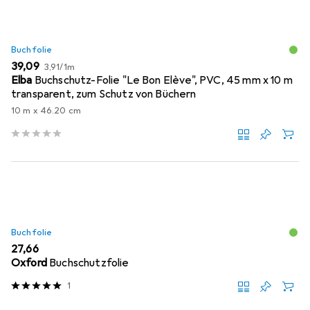
Buchfolie
EUR
EUR
39,09
3,91
/
1m
Elba
Buchschutz-Folie "Le Bon Elève", PVC, 45 mm x 10 m
transparent, zum Schutz von Büchern
10 m x 46.20 cm
Buchfolie
EUR
27,66
Oxford
Buchschutzfolie
1