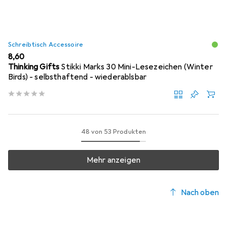
Schreibtisch Accessoire
EUR
8,60
Thinking Gifts
Stikki Marks 30 Mini-Lesezeichen (Winter
Birds) - selbsthaftend - wiederablsbar
48 von 53 Produkten
Mehr anzeigen
Nach oben