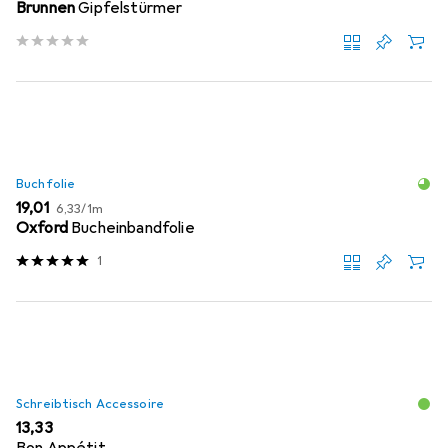
Brunnen
Gipfelstürmer
Buchfolie
EUR
EUR
19,01
6,33
/
1m
Oxford
Bucheinbandfolie
1
Schreibtisch Accessoire
EUR
13,33
Bon Appétit