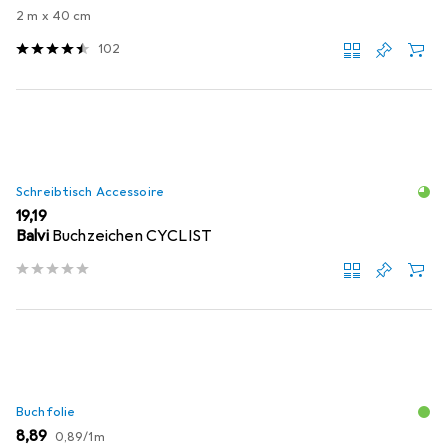
2 m x 40 cm
102
Schreibtisch Accessoire
EUR
19,19
Balvi
Buchzeichen CYCLIST
Buchfolie
EUR
EUR
8,89
0,89
/
1m