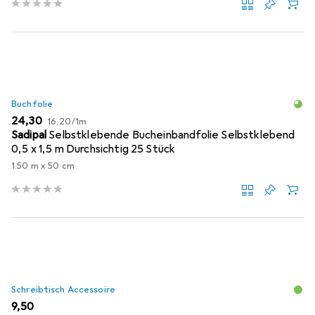
Buchfolie
EUR
EUR
24,30
16,20
/
1m
Sadipal
Selbstklebende Bucheinbandfolie Selbstklebend
0,5 x 1,5 m Durchsichtig 25 Stück
1.50 m x 50 cm
Schreibtisch Accessoire
EUR
9,50