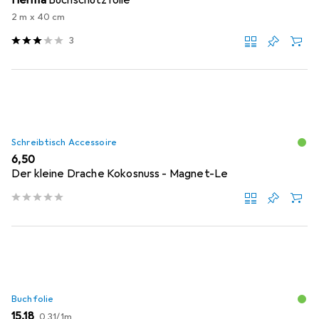
2 m x 40 cm
3
Schreibtisch Accessoire
EUR
6,50
Der kleine Drache Kokosnuss - Magnet-Le
Buchfolie
EUR
EUR
15,18
0,31
/
1m