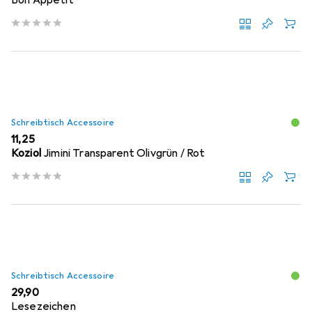
Schreibtisch Accessoire
EUR
11,25
Koziol
Jimini Transparent Olivgrün / Rot
Schreibtisch Accessoire
EUR
29,90
Lesezeichen