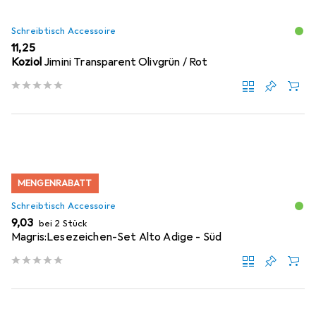
Schreibtisch Accessoire
EUR
11,25
Koziol
Jimini Transparent Olivgrün / Rot
MENGENRABATT
Schreibtisch Accessoire
EUR
9,03
bei 2 Stück
Magris:Lesezeichen-Set Alto Adige - Süd