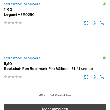
Schreibtisch Accessoire
EUR
11,90
Legami
VSE0250
Schreibtisch Accessoire
EUR
8,60
Bookchair
Pen Bookmark Pink&Silber - Stift und Le
48 von 54 Produkten
Mehr anzeigen