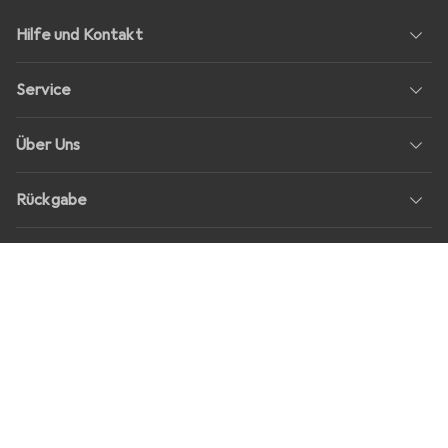
Hilfe und Kontakt
Service
Über Uns
Rückgabe
Soziale Medien
Stellenangebote
Preise
Alle Preise in EUR inkl. MwSt., zzgl.
Versandkosten
bei Bestellungen
unter
30,–
Shop Version