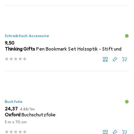
Schreibtisch Accessoire
EUR
9,50
Thinking Gifts
Pen Bookmark Set Holzoptik - Stift und
Buchfolie
EUR
EUR
24,37
4,88
/
1m
Oxford
Buchschutzfolie
5 m x 70 cm