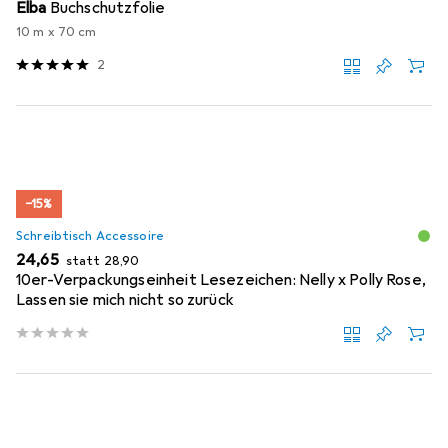
Elba
Buchschutzfolie
10 m x 70 cm
2
−15%
Schreibtisch Accessoire
EUR
EUR
24,65
statt
28,90
10er-Verpackungseinheit Lesezeichen: Nelly x Polly Rose,
Lassen sie mich nicht so zurück