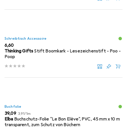
Schreibtisch Accessoire
EUR
6,60
Thinking Gifts
Stift Boomkark - Lesezeichenstift - Poo -
Poop
Buchfolie
EUR
EUR
39,09
3,91
/
1m
Elba
Buchschutz-Folie "Le Bon Elève", PVC, 45 mm x 10 m
transparent, zum Schutz von Büchern