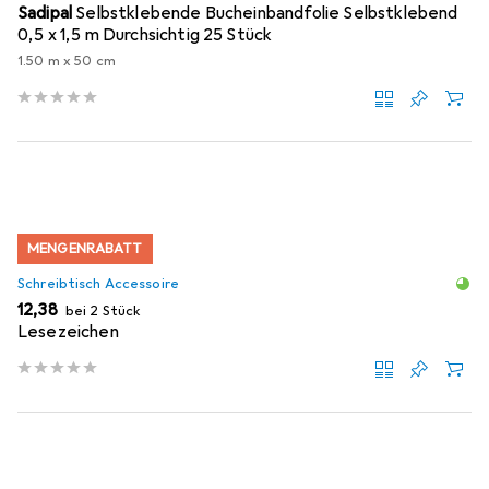
Sadipal
Selbstklebende Bucheinbandfolie Selbstklebend
0,5 x 1,5 m Durchsichtig 25 Stück
1.50 m x 50 cm
MENGENRABATT
Schreibtisch Accessoire
EUR
12,38
bei 2 Stück
Lesezeichen