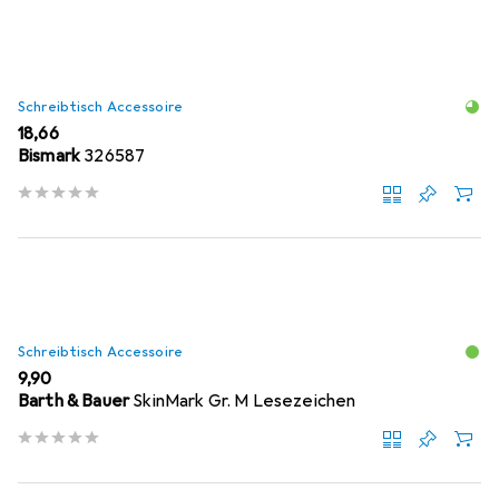
Schreibtisch Accessoire
EUR
18,66
Bismark
326587
Schreibtisch Accessoire
EUR
9,90
Barth & Bauer
SkinMark Gr. M Lesezeichen