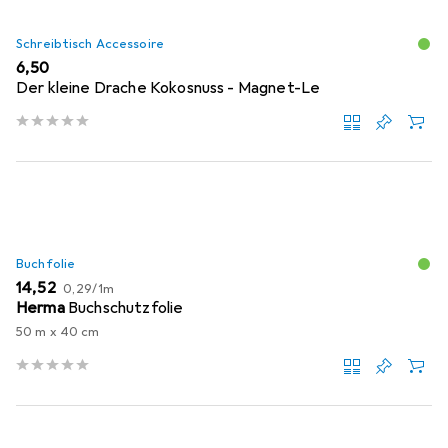
Schreibtisch Accessoire
EUR
6,50
Der kleine Drache Kokosnuss - Magnet-Le
Buchfolie
EUR
EUR
14,52
0,29
/
1m
Herma
Buchschutzfolie
50 m x 40 cm