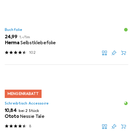
Buchfolie
EUR
EUR
24,99
1,–
/
1m
Herma
Selbstklebefolie
102
MENGENRABATT
Schreibtisch Accessoire
EUR
10,84
bei 2 Stück
Ototo
Nessie Tale
8