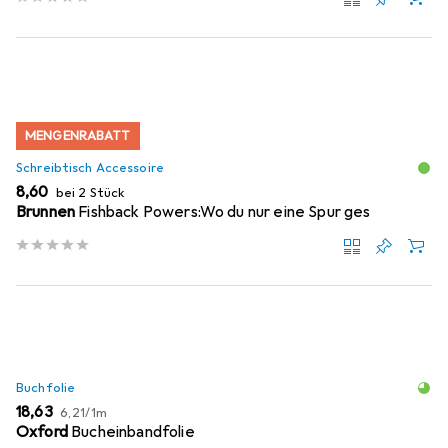
MENGENRABATT
Schreibtisch Accessoire
EUR
8,60
bei 2 Stück
Brunnen
Fishback Powers:Wo du nur eine Spur ges
Buchfolie
EUR
EUR
18,63
6,21
/
1m
Oxford
Bucheinbandfolie