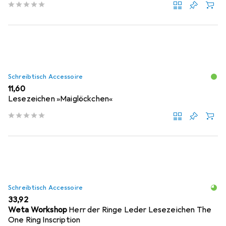
Schreibtisch Accessoire
EUR
11,60
Lesezeichen »Maiglöckchen«
Schreibtisch Accessoire
EUR
33,92
Weta Workshop
Herr der Ringe Leder Lesezeichen The
One Ring Inscription