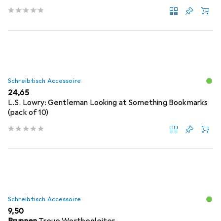
Schreibtisch Accessoire
EUR
24,65
L.S. Lowry: Gentleman Looking at Something Bookmarks
(pack of 10)
Schreibtisch Accessoire
EUR
9,50
Brunnen
Treue Wortbegleiter