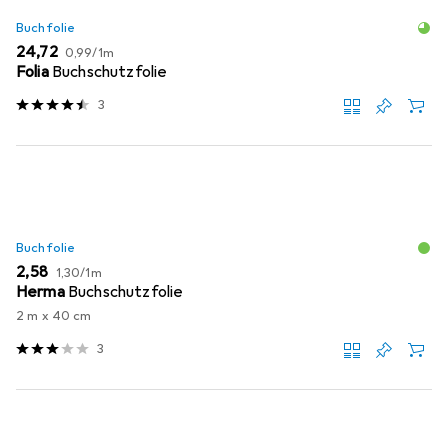
Buchfolie
EUR
EUR
24,72
0,99
/
1m
Folia
Buchschutzfolie
3
Buchfolie
EUR
EUR
2,58
1,30
/
1m
Herma
Buchschutzfolie
2 m x 40 cm
3