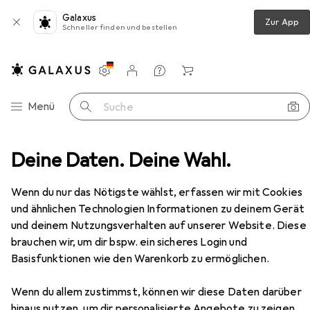
Galaxus
Zur App
Schneller finden und bestellen
Einstellungen
Kundenkonto
Vergleichslisten
Merklisten
Warenkorb
Navigation nach Kategorien
Menü
Suche
tik
Deine Daten. Deine Wahl.
Gar alles oder Briefe an eine unbekannte Geliebte
Zubehör
Wenn du nur das Nötigste wählst, erfassen wir mit Cookies
und ähnlichen Technologien Informationen zu deinem Gerät
und deinem Nutzungsverhalten auf unserer Website. Diese
Gar alles oder Briefe an eine
brauchen wir, um dir bspw. ein sicheres Login und
unbekannte Geliebte
Deutsch, Martin Walser, 2019
Basisfunktionen wie den Warenkorb zu ermöglichen.
Wenn du allem zustimmst, können wir diese Daten darüber
hinaus nutzen, um dir personalisierte Angebote zu zeigen,