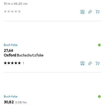
10 m x 46.20 cm
Buchfolie
EUR
27,66
Oxford
Buchschutzfolie
1
Buchfolie
EUR
EUR
30,82
3,08
/
1m