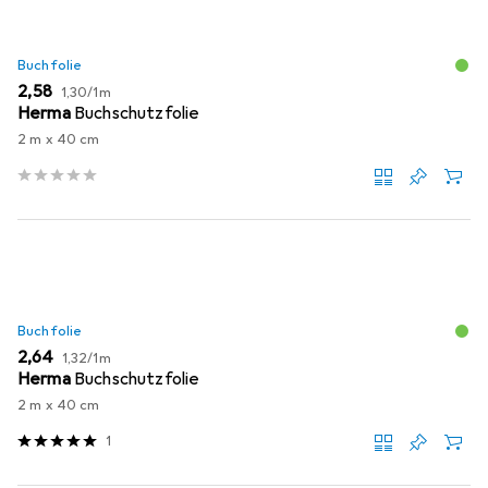
Buchfolie
EUR
EUR
2,58
1,30
/
1m
Herma
Buchschutzfolie
2 m x 40 cm
Buchfolie
EUR
EUR
2,64
1,32
/
1m
Herma
Buchschutzfolie
2 m x 40 cm
1