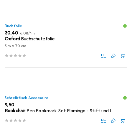
Buchfolie
EUR
EUR
30,40
6,08
/
1m
Oxford
Buchschutzfolie
5 m x 70 cm
Schreibtisch Accessoire
EUR
9,50
Bookchair
Pen Bookmark Set Flamingo - Stift und L