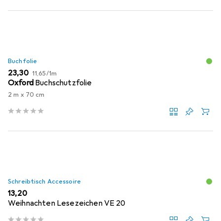
Buchfolie
EUR
EUR
23,30
11,65
/
1m
Oxford
Buchschutzfolie
2 m x 70 cm
Schreibtisch Accessoire
EUR
13,20
Weihnachten Lesezeichen VE 20