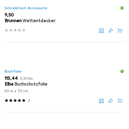
Schreibtisch Accessoire
EUR
9,50
Brunnen
Weltentdecker
Buchfolie
EUR
EUR
115,44
2,31
/
1m
Elba
Buchschutzfolie
50 m x 70 cm
2