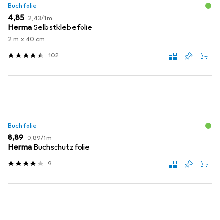
Buchfolie
EUR
EUR
4,85
2,43
/
1m
Herma
Selbstklebefolie
2 m x 40 cm
102
Buchfolie
EUR
EUR
8,89
0,89
/
1m
Herma
Buchschutzfolie
9