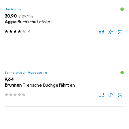
Buchfolie
EUR
EUR
30,90
3,09
/
1m
Agipa
Buchschutzfolie
4
Schreibtisch Accessoire
EUR
9,64
Brunnen
Tierische Buchgefährten