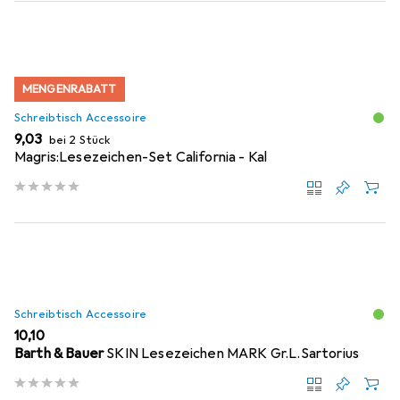
MENGENRABATT
Schreibtisch Accessoire
EUR
9,03
bei 2 Stück
Magris:Lesezeichen-Set California - Kal
Schreibtisch Accessoire
EUR
10,10
Barth & Bauer
SKIN Lesezeichen MARK Gr.L.Sartorius