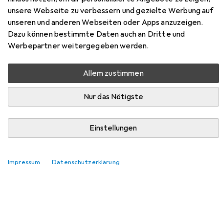
unsere Webseite zu verbessern und gezielte Werbung auf
unseren und anderen Webseiten oder Apps anzuzeigen.
Zubehör für Gar alles oder Briefe
Dazu können bestimmte Daten auch an Dritte und
Werbepartner weitergegeben werden.
an eine unbekannte Geliebte
Allem zustimmen
Hier findest du passendes Zubehör zum Produkt Gar alles
oder Briefe an eine unbekannte Geliebte aus den
Nur das Nötigste
Kategorien Buchfolie und Schreibtisch Accessoire.
Einstellungen
Beliebt
Buchfolie
Schreibtisch Accessoire
Relevanz
Impressum
Datenschutzerklärung
Produktliste