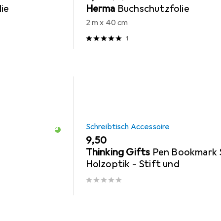
ie
Herma
Buchschutzfolie
2 m x 40 cm
1
Schreibtisch Accessoire
EUR
9,50
Thinking Gifts
Pen Bookmark 
Holzoptik - Stift und