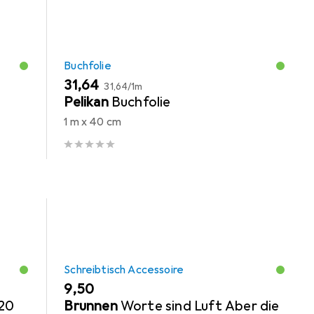
Buchfolie
EUR
EUR
31,64
31,64
/
1m
Pelikan
Buchfolie
1 m x 40 cm
Schreibtisch Accessoire
EUR
9,50
 20
Brunnen
Worte sind Luft Aber die