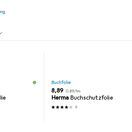
ung
Schreibtisch Accessoire
Buchfolie
EUR
EUR
8,89
0,89
/
1m
lie
Herma
Buchschutzfolie
9