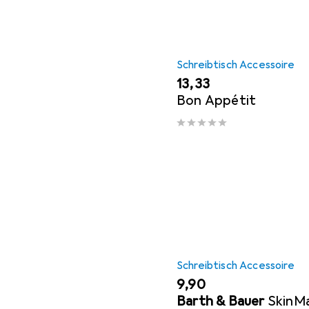
Schreibtisch Accessoire
EUR
13,33
Bon Appétit
Schreibtisch Accessoire
EUR
9,90
Barth & Bauer
SkinMa