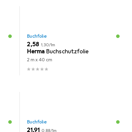
Buchfolie
EUR
EUR
2,58
1,30
/
1m
-
Herma
Buchschutzfolie
2 m x 40 cm
Buchfolie
EUR
EUR
21,91
0,88
/
1m