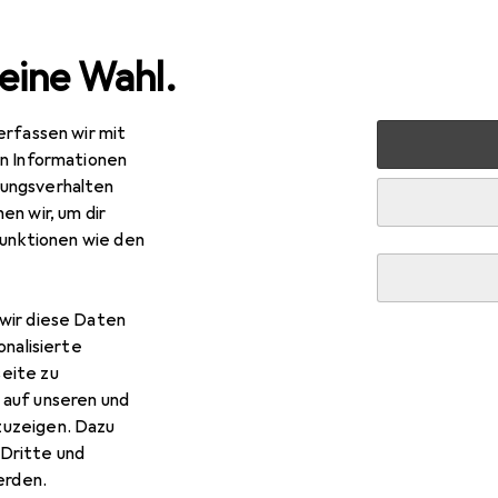
eine Wahl.
erfassen wir mit
 + Schreibwaren
Medien
Bücher
Kinderbücher
Ro
en Informationen
ungsverhalten
en wir, um dir
R
funktionen wie den
tfuchs
Bobo & Hasi sind heute krank
tsch, Dorothée Böhlke, 2024
wir diese Daten
onalisierte
eite zu
 auf unseren und
 Rotfuchs Bobo & Hasi sind h
zuzeigen. Dazu
Dritte und
 Zubehör zum Produkt Rotfuchs Bobo & Hasi sind heute krank au
rden.