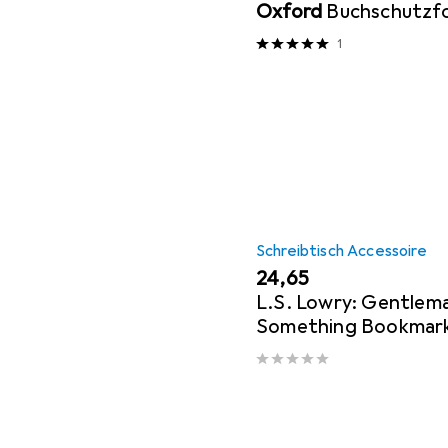
Oxford
Buchschutzfo
1
Schreibtisch Accessoire
EUR
24,65
L.S. Lowry: Gentlem
Something Bookmarks