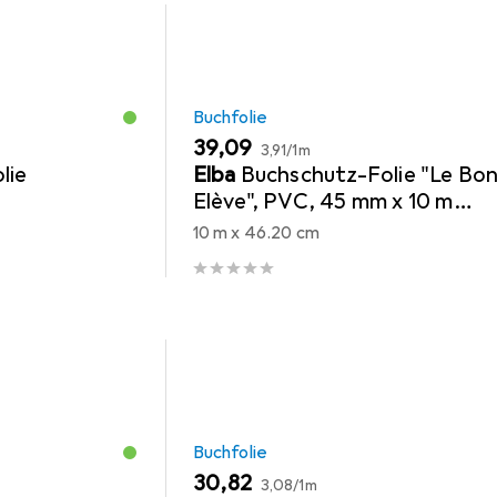
Buchfolie
EUR
EUR
39,09
3,91
/
1m
lie
Elba
Buchschutz-Folie "Le Bo
Elève", PVC, 45 mm x 10 m
transparent, zum Schutz von
10 m x 46.20 cm
Büchern
Buchfolie
EUR
EUR
30,82
3,08
/
1m