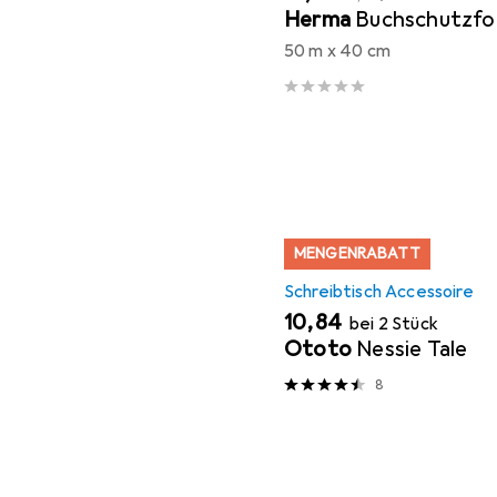
Herma
Buchschutzfol
50 m x 40 cm
MENGENRABATT
Schreibtisch Accessoire
EUR
10,84
bei 2 Stück
Ototo
Nessie Tale
8