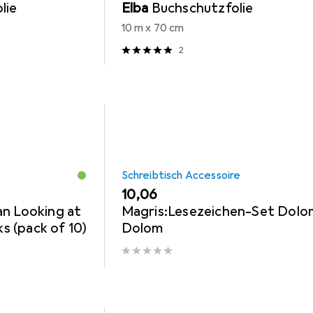
lie
Elba
Buchschutzfolie
10 m x 70 cm
2
Schreibtisch Accessoire
EUR
10,06
an Looking at
Magris:Lesezeichen-Set Dolom
 (pack of 10)
Dolom