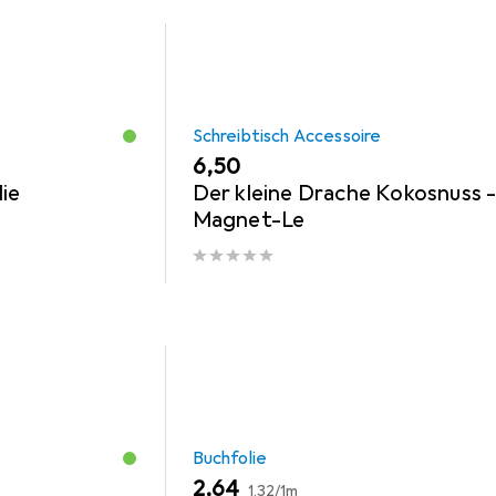
Schreibtisch Accessoire
EUR
6,50
ie
Der kleine Drache Kokosnuss 
Magnet-Le
Buchfolie
EUR
EUR
2,64
1,32
/
1m