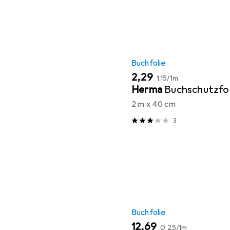
Buchfolie
EUR
EUR
2,29
1,15
/
1m
Herma
Buchschutzfol
2 m x 40 cm
3
Buchfolie
EUR
EUR
12,69
0,25
/
1m