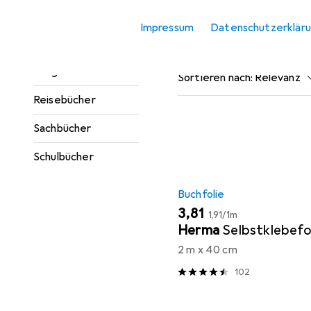
Jugendbücher
Impressum
Datenschutzerklär
Beliebt
Buchfolie
Kinderbücher
Ratgeber
Sortieren nach
:
Relevanz
Reisebücher
Produktliste
Sachbücher
Schulbücher
Buchfolie
EUR
EUR
3,81
1,91
/
1m
Herma
Selbstklebefo
2 m x 40 cm
102