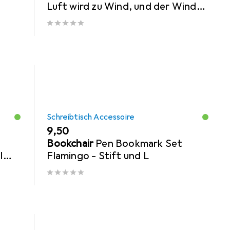
Luft wird zu Wind, und der Wind
lässt die Schiffe segeln nach
Arthur Köstle
Schreibtisch Accessoire
EUR
9,50
Bookchair
Pen Bookmark Set
l
Flamingo - Stift und L