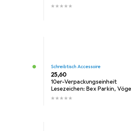
Schreibtisch Accessoire
EUR
25,60
10er-Verpackungseinheit
Lesezeichen: Bex Parkin, Vöge
und Blumen