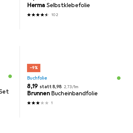
Herma
Selbstklebefolie
102
−9%
Buchfolie
EUR
EUR
EUR
8,19
statt
8,98
2,73
/
1m
Set
Brunnen
Bucheinbandfolie
1