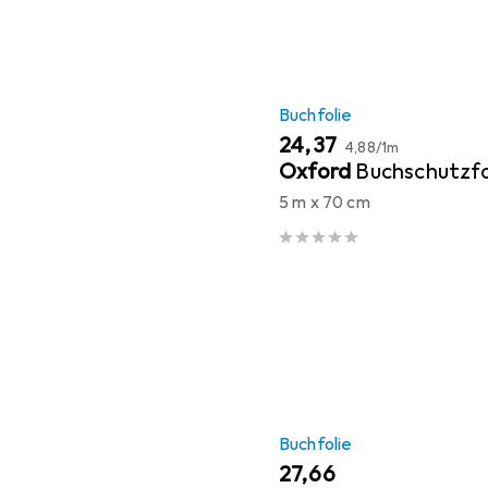
Buchfolie
EUR
EUR
24,37
4,88
/
1m
Oxford
Buchschutzfo
5 m x 70 cm
Buchfolie
EUR
27,66