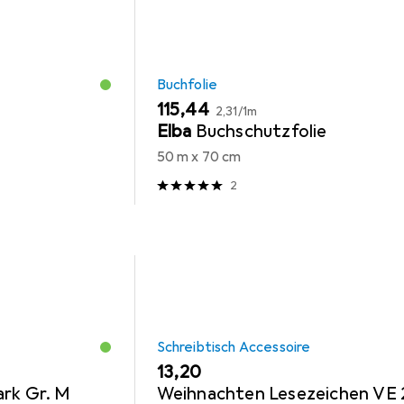
Buchfolie
EUR
EUR
115,44
2,31
/
1m
Elba
Buchschutzfolie
50 m x 70 cm
2
Schreibtisch Accessoire
EUR
13,20
rk Gr. M
Weihnachten Lesezeichen VE