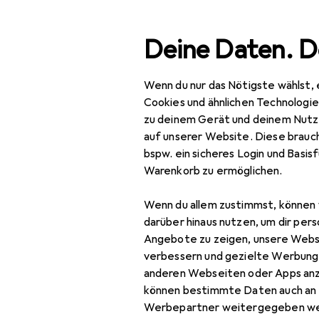
Suche
Deine Daten. D
Wenn du nur das Nötigste wählst, 
Navigation nach Kategorien
Gesamtsortiment
Büro
Gesamtsortiment
Cookies und ähnlichen Technologi
zu deinem Gerät und deinem Nutz
Büro + Schreibwaren
auf unserer Website. Diese brauch
EU
8,–
bspw. ein sicheres Login und Basis
Medien
Ro
Warenkorb zu ermöglichen.
Deu
Bücher
Wenn du allem zustimmst, können 
Belletristik
darüber hinaus nutzen, um dir pers
Angebote zu zeigen, unsere Webs
Biografien
verbessern und gezielte Werbung
Zubehör für
anderen Webseiten oder Apps an
Comics + Manga
können bestimmte Daten auch an 
Fachbücher
Hier findest du passendes
Werbepartner weitergegeben we