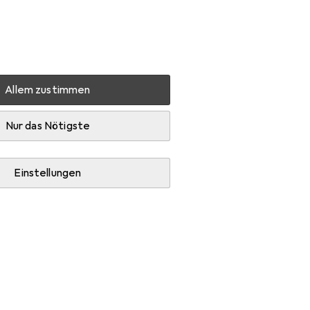
Einstellungen
Kundenkonto
Vergleichslisten
Merklisten
Warenkorb
Anmelden
Allem zustimmen
erwasser
Zubehör
Nur das Nötigste
Einstellungen