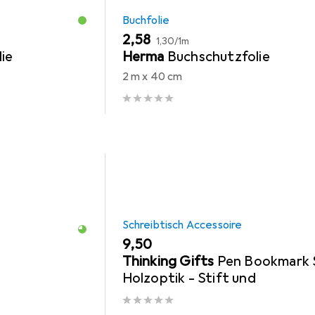
Buchfolie
EUR
EUR
2,58
1,30
/
1m
ie
Herma
Buchschutzfolie
2 m x 40 cm
Schreibtisch Accessoire
EUR
9,50
Thinking Gifts
Pen Bookmark 
Holzoptik - Stift und