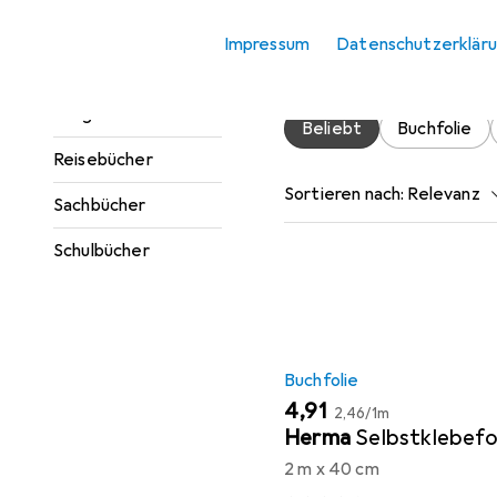
Jugendbücher
Impressum
Datenschutzerklär
Hier findest du passendes
Kinderbücher
Ratgeber
Beliebt
Buchfolie
Reisebücher
Sortieren nach
:
Relevanz
Sachbücher
Produktliste
Schulbücher
Buchfolie
EUR
EUR
4,91
2,46
/
1m
Herma
Selbstklebefo
2 m x 40 cm