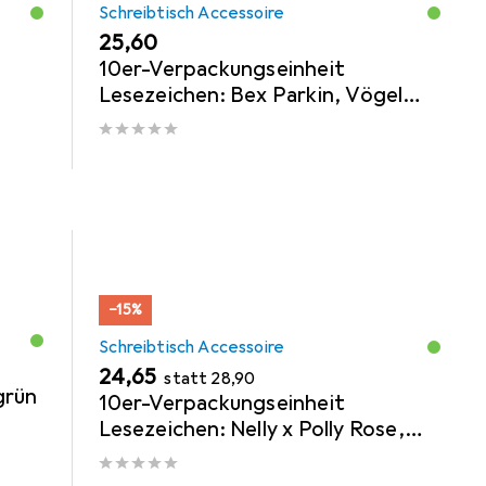
Schreibtisch Accessoire
EUR
25,60
10er-Verpackungseinheit
Lesezeichen: Bex Parkin, Vögel
und Blumen
−15%
Schreibtisch Accessoire
EUR
EUR
24,65
statt
28,90
grün
10er-Verpackungseinheit
Lesezeichen: Nelly x Polly Rose,
Lassen sie mich nicht so zurück