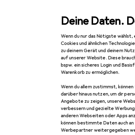
Suche
Deine Daten. D
Wenn du nur das Nötigste wählst, 
Navigation nach Kategorien
Gesamtsortiment
Büro
Gesamtsortiment
Cookies und ähnlichen Technologi
zu deinem Gerät und deinem Nutz
Büro + Schreibwaren
auf unserer Website. Diese brauch
bspw. ein sicheres Login und Basis
Medien
Warenkorb zu ermöglichen.
EU
16,
Bi
Bücher
Wenn du allem zustimmst, können 
Deu
Belletristik
darüber hinaus nutzen, um dir pers
Angebote zu zeigen, unsere Webs
Biografien
verbessern und gezielte Werbung
anderen Webseiten oder Apps an
Comics + Manga
können bestimmte Daten auch an 
Fachbücher
Zubehör für
Werbepartner weitergegeben we