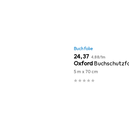
Buchfolie
EUR
EUR
24,37
4,88
/
1m
Oxford
Buchschutzfo
5 m x 70 cm