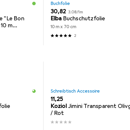
Buchfolie
EUR
EUR
30,82
3,08
/
1m
e "Le Bon
Elba
Buchschutzfolie
 10 m
10 m x 70 cm
hutz von
2
Schreibtisch Accessoire
EUR
11,25
olie
Koziol
Jimini Transparent Oliv
/ Rot