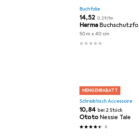
Buchfolie
EUR
EUR
14,52
0,29
/
1m
Herma
Buchschutzfol
50 m x 40 cm
MENGENRABATT
Schreibtisch Accessoire
EUR
10,84
bei 2 Stück
Ototo
Nessie Tale
8