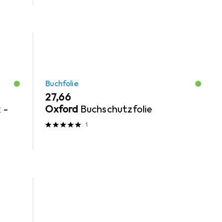
Buchfolie
EUR
27,66
 -
Oxford
Buchschutzfolie
p
1