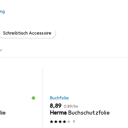
ung
 Zubehör zum Produkt Bitterwasser aus den Kategorien Buchfol
Schreibtisch Accessoire
Buchfolie
EUR
EUR
8,89
0,89
/
1m
lie
Herma
Buchschutzfolie
9