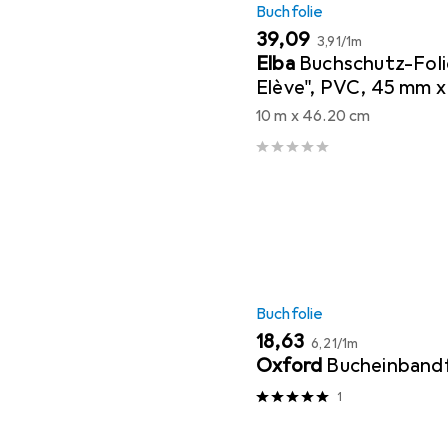
Buchfolie
EUR
EUR
39,09
3,91
/
1m
Elba
Buchschutz-Foli
Elève", PVC, 45 mm x
transparent, zum Sc
10 m x 46.20 cm
Büchern
Buchfolie
EUR
EUR
18,63
6,21
/
1m
Oxford
Bucheinbandf
1