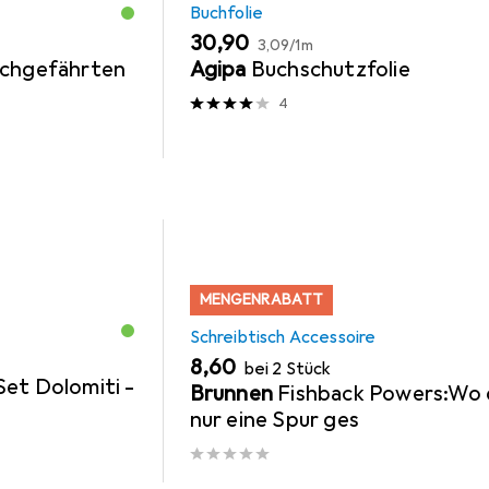
Buchfolie
EUR
EUR
30,90
3,09
/
1m
uchgefährten
Agipa
Buchschutzfolie
4
MENGENRABATT
Schreibtisch Accessoire
EUR
8,60
bei 2 Stück
et Dolomiti -
Brunnen
Fishback Powers:Wo 
nur eine Spur ges