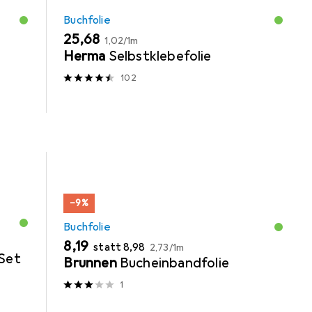
Buchfolie
EUR
EUR
25,68
1,02
/
1m
Herma
Selbstklebefolie
102
−9%
Buchfolie
EUR
EUR
EUR
8,19
statt
8,98
2,73
/
1m
Set
Brunnen
Bucheinbandfolie
1