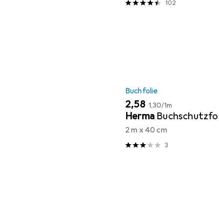
102
Buchfolie
EUR
EUR
2,58
1,30
/
1m
Herma
Buchschutzfol
2 m x 40 cm
3