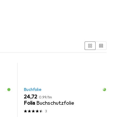
ie und Schreibtisch Accessoire.
Buchfolie
EUR
EUR
24,72
0,99
/
1m
Folia
Buchschutzfolie
3