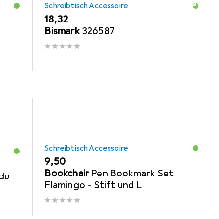
Schreibtisch Accessoire
EUR
18,32
Bismark
326587
Schreibtisch Accessoire
EUR
9,50
Bookchair
Pen Bookmark Set
du
Flamingo - Stift und L