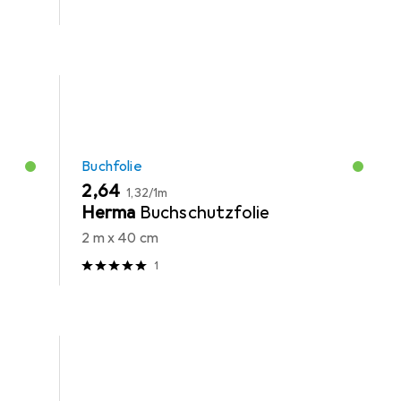
Buchfolie
EUR
EUR
2,64
1,32
/
1m
-
Herma
Buchschutzfolie
2 m x 40 cm
1