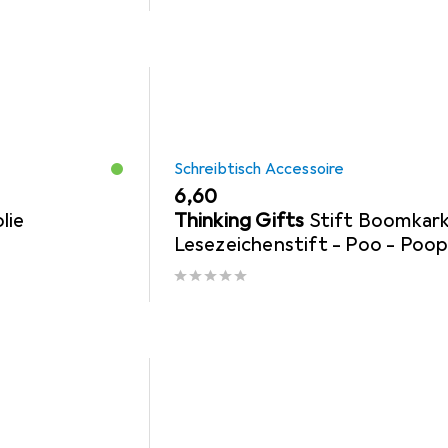
Schreibtisch Accessoire
EUR
6,60
lie
Thinking Gifts
Stift Boomkark
Lesezeichenstift - Poo - Poo