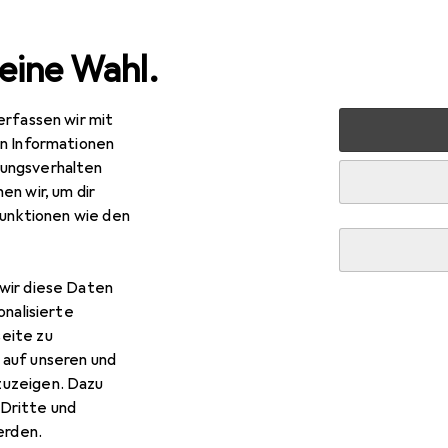
eine Wahl.
erfassen wir mit
 + Schreibwaren
Medien
Bücher
Belletristik
Bitt
en Informationen
ungsverhalten
en wir, um dir
funktionen wie den
R
–
tterwasser
wir diese Daten
tsch, Karina Ewald, 2022
onalisierte
eite zu
 auf unseren und
zuzeigen. Dazu
Dritte und
 Bitterwasser
rden.