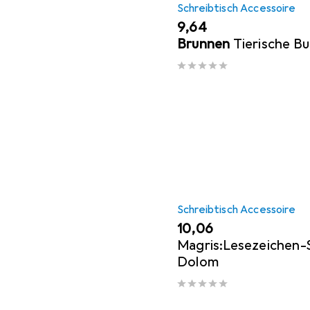
Schreibtisch Accessoire
EUR
9,64
Brunnen
Tierische B
Schreibtisch Accessoire
EUR
10,06
Magris:Lesezeichen-S
Dolom