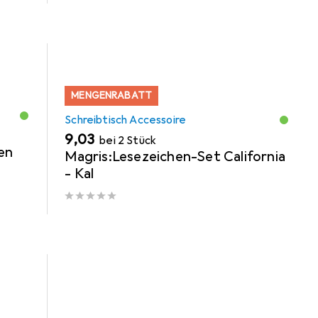
MENGENRABATT
Schreibtisch Accessoire
EUR
9,03
bei 2 Stück
en
Magris:Lesezeichen-Set California
- Kal