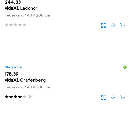
EUR
244,33
vidaXL
Ladonor
Federkern, 140 x 200 cm
Matratze
EUR
178,39
vidaXL
Grafenberg
Federkern, 140 x 200 cm
21