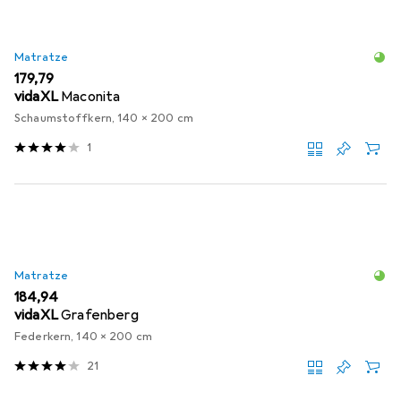
Matratze
EUR
179,79
vidaXL
Maconita
Schaumstoffkern, 140 x 200 cm
1
Matratze
EUR
184,94
vidaXL
Grafenberg
Federkern, 140 x 200 cm
21