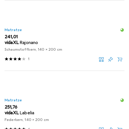
Matratze
EUR
241,01
vidaXL
Rajonano
Schaumstoffkern, 140 x 200 cm
1
Matratze
EUR
251,76
vidaXL
Labelia
Federkern, 140 x 200 cm