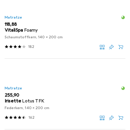
Matratze
EUR
118,88
VitaliSpa
Foamy
Schaumstoffkern, 140 x 200 cm
182
Matratze
EUR
255,90
Irisette
Lotus TFK
Federkern, 140 x 200 cm
162