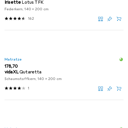
Irisette
Lotus TFK
Federkern, 140 x 200 cm
162
Matratze
EUR
178,70
vidaXL
Qutaretta
Schaumstoffkern, 140 x 200 cm
1