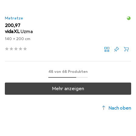
Matratze
EUR
200,97
vidaXL
Uzma
140 x 200 cm
48 von 68 Produkten
Mehr anzeigen
Nach oben