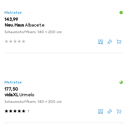
Matratze
EUR
143,99
Neu.Haus
Albacete
Schaumstoffkern, 140 x 200 cm
Matratze
EUR
177,50
vidaXL
Urmelo
Schaumstoffkern, 140 x 200 cm
1