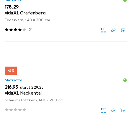
EUR
178,29
vidaXL
Grafenberg
Federkern, 140 x 200 cm
21
−5%
Matratze
EUR
EUR
216,95
statt
229,25
vidaXL
Nackental
Schaumstoffkern, 140 x 200 cm