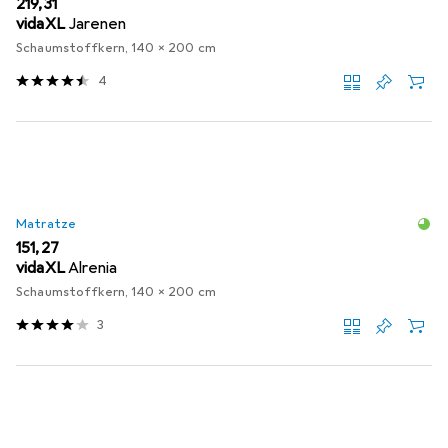
EUR
219,31
vidaXL
Jarenen
Schaumstoffkern, 140 x 200 cm
4
Matratze
EUR
151,27
vidaXL
Alrenia
Schaumstoffkern, 140 x 200 cm
3