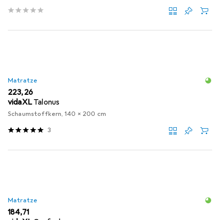
Matratze
EUR
223,26
vidaXL
Talonus
Schaumstoffkern, 140 x 200 cm
3
Matratze
EUR
184,71