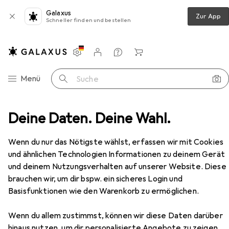
Galaxus
Zur App
Schneller finden und bestellen
Einstellungen
Kundenkonto
Vergleichslisten
Merklisten
Warenkorb
Navigation nach Kategorien
Menü
Suche
n
Deine Daten. Deine Wahl.
Möbel
Schlafzimmer
Bett
Beliani Flayat
Zubehör
Wenn du nur das Nötigste wählst, erfassen wir mit Cookies
Beliani
Flayat
140 x 200 cm
und ähnlichen Technologien Informationen zu deinem Gerät
und deinem Nutzungsverhalten auf unserer Website. Diese
brauchen wir, um dir bspw. ein sicheres Login und
Basisfunktionen wie den Warenkorb zu ermöglichen.
Zubehör für Beliani Flayat
Wenn du allem zustimmst, können wir diese Daten darüber
Hier findest du passendes Zubehör zum Produkt Beliani
hinaus nutzen, um dir personalisierte Angebote zu zeigen,