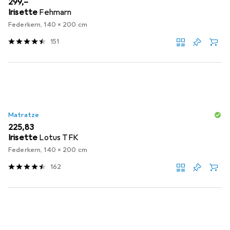
EUR
299,–
Irisette
Fehmarn
Federkern, 140 x 200 cm
151
Matratze
EUR
225,83
Irisette
Lotus TFK
Federkern, 140 x 200 cm
162