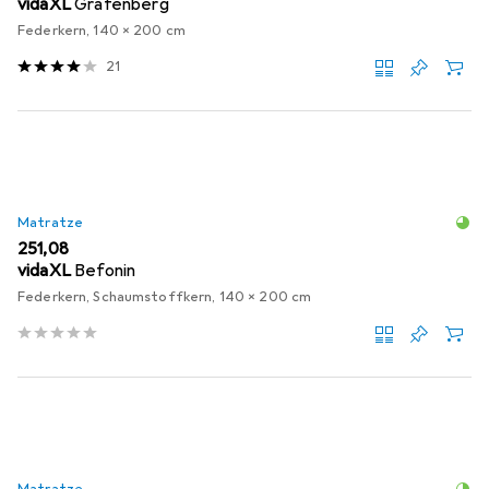
vidaXL
Grafenberg
Federkern, 140 x 200 cm
21
Matratze
EUR
251,08
vidaXL
Befonin
Federkern, Schaumstoffkern, 140 x 200 cm
Matratze