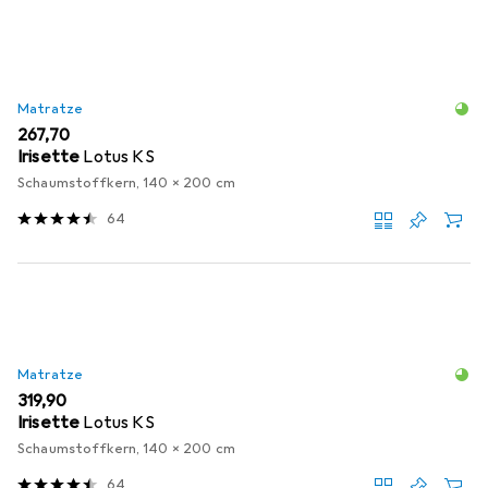
Matratze
EUR
267,70
Irisette
Lotus KS
Schaumstoffkern, 140 x 200 cm
64
Matratze
EUR
319,90
Irisette
Lotus KS
Schaumstoffkern, 140 x 200 cm
64