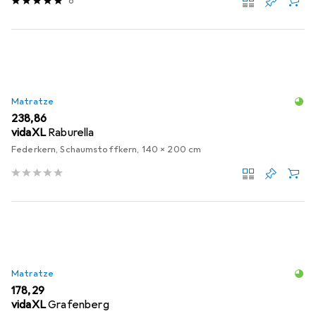
6
Matratze
EUR
238,86
vidaXL
Raburella
Federkern, Schaumstoffkern, 140 x 200 cm
Matratze
EUR
178,29
vidaXL
Grafenberg