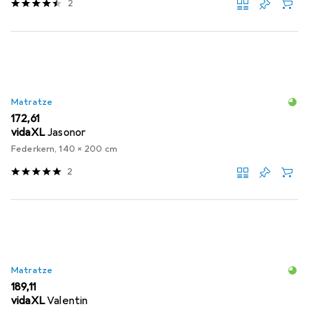
2
Matratze
EUR
172,61
vidaXL
Jasonor
Federkern, 140 x 200 cm
2
Matratze
EUR
189,11
vidaXL
Valentin