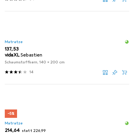
Matratze
EUR
137,53
vidaXL
Sebastien
Schaumstoffkern, 140 x 200 cm
14
−5%
Matratze
EUR
EUR
214,64
statt
226,99