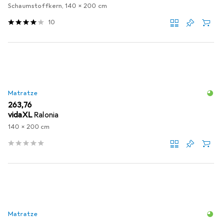
Schaumstoffkern, 140 x 200 cm
10
Matratze
EUR
263,76
vidaXL
Ralonia
140 x 200 cm
Matratze