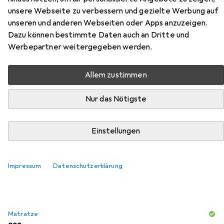
Flayat aus der Kategorie Matratze.
unsere Webseite zu verbessern und gezielte Werbung auf
unseren und anderen Webseiten oder Apps anzuzeigen.
Relevanz
Dazu können bestimmte Daten auch an Dritte und
Produktliste
Werbepartner weitergegeben werden.
Allem zustimmen
Matratze
Nur das Nötigste
EUR
169,99
Bestschlaf
Visko Gästematratze
Schaumstoffkern, 140 x 200 cm
Einstellungen
43
Impressum
Datenschutzerklärung
Matratze