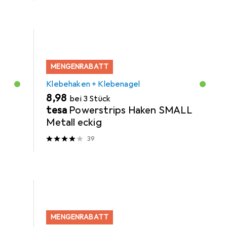
MENGENRABATT
Klebehaken + Klebenagel
EUR
8,98
bei 3 Stück
tesa
Powerstrips Haken SMALL
Metall eckig
39
MENGENRABATT