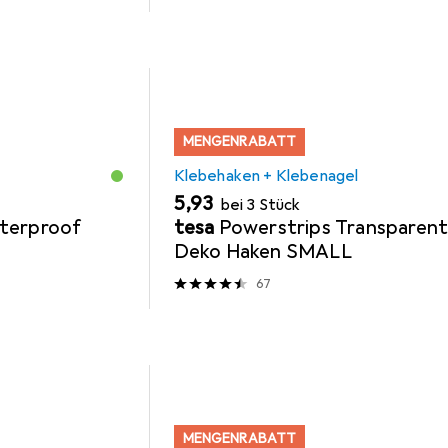
MENGENRABATT
Klebehaken + Klebenagel
EUR
5,93
bei 3 Stück
terproof
tesa
Powerstrips Transparen
Deko Haken SMALL
67
MENGENRABATT