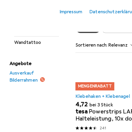
Spiegel
Hier findest du passende
Impressum
Datenschutzerklär
Wanddeko
Beliebt
Klebehaken 
Wandschild
Wandtattoo
Sortieren nach
:
Relevanz
Produktliste
Angebote
Ausverkauf
Bilderrahmen
MENGENRABATT
Klebehaken + Klebenagel
EUR
4,72
bei 3 Stück
tesa
Powerstrips LA
Halteleistung, 10x d
Klebestreifen
241