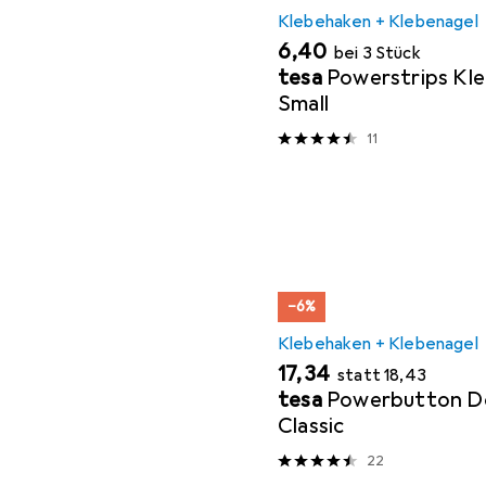
Klebehaken + Klebenagel
EUR
6,40
bei 3 Stück
tesa
Powerstrips Kl
Small
11
−6%
Klebehaken + Klebenagel
EUR
EUR
17,34
statt
18,43
tesa
Powerbutton D
Classic
22