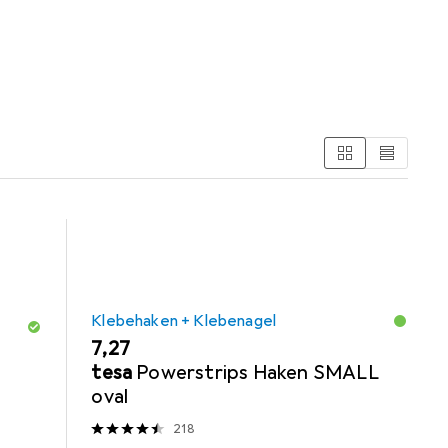
ehaken + Klebenagel.
Klebehaken + Klebenagel
EUR
7,27
tesa
Powerstrips Haken SMALL
oval
218