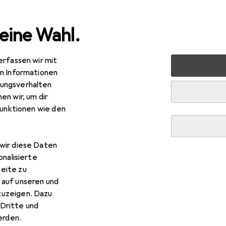
eine Wahl.
erfassen wir mit
nen
Deko + Accessoires
Wanddekoration
Bilderrah
en Informationen
ungsverhalten
en wir, um dir
funktionen wie den
R
,75
knudt
S41JD1
70 x 42 cm
wir diese Daten
onalisierte
eite zu
 auf unseren und
zuzeigen. Dazu
Dritte und
 Deknudt S41JD1
rden.