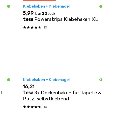
Klebehaken + Klebenagel
EUR
5,99
bei 3 Stück
tesa
Powerstrips Klebehaken XL
10
Klebehaken + Klebenagel
EUR
16,21
LL
tesa
3x Deckenhaken für Tapete &
Putz, selbstklebend
10