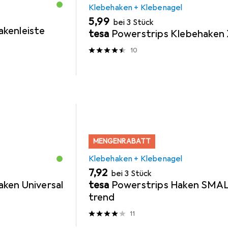
Klebehaken + Klebenagel
EUR
5,99
bei 3 Stück
kenleiste
tesa
Powerstrips Klebehaken
10
MENGENRABATT
Klebehaken + Klebenagel
EUR
7,92
bei 3 Stück
ken Universal
tesa
Powerstrips Haken SMA
trend
11