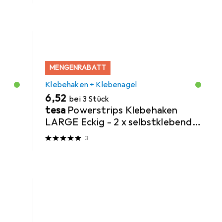
MENGENRABATT
Klebehaken + Klebenagel
EUR
6,52
bei 3 Stück
t
tesa
Powerstrips Klebehaken
LARGE Eckig - 2 x selbstklebende
Wandhaken
3