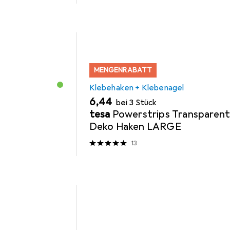
MENGENRABATT
Klebehaken + Klebenagel
EUR
6,44
bei 3 Stück
tesa
Powerstrips Transparen
Deko Haken LARGE
13