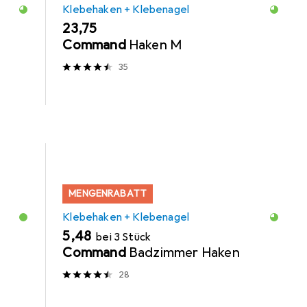
Klebehaken + Klebenagel
EUR
23,75
Command
Haken M
35
MENGENRABATT
Klebehaken + Klebenagel
EUR
5,48
bei 3 Stück
Command
Badzimmer Haken
28