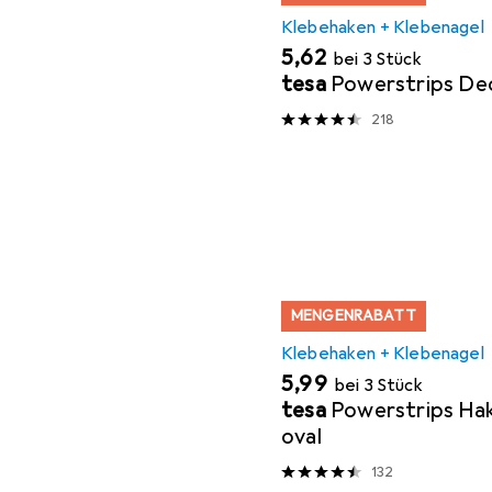
Klebehaken + Klebenagel
EUR
5,62
bei 3 Stück
tesa
Powerstrips De
218
MENGENRABATT
Klebehaken + Klebenagel
EUR
5,99
bei 3 Stück
tesa
Powerstrips H
oval
132