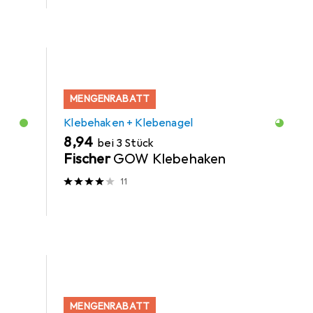
MENGENRABATT
Klebehaken + Klebenagel
EUR
8,94
bei 3 Stück
t
Fischer
GOW Klebehaken
11
MENGENRABATT