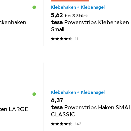
Klebehaken + Klebenagel
EUR
5,62
bei 3 Stück
ckenhaken
tesa
Powerstrips Klebehaken
Small
11
Klebehaken + Klebenagel
EUR
6,37
tesa
Powerstrips Haken SMA
aken LARGE
CLASSIC
142