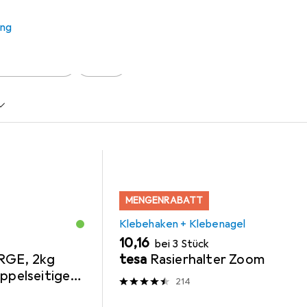
s Zubehör zum Produkt Deknudt S41JD1 aus der Kategorie Kleb
ung
+ Klebenagel
Nägel
MENGENRABATT
Klebehaken + Klebenagel
EUR
10,16
bei 3 Stück
RGE, 2kg
tesa
Rasierhalter Zoom
oppelseitige
214