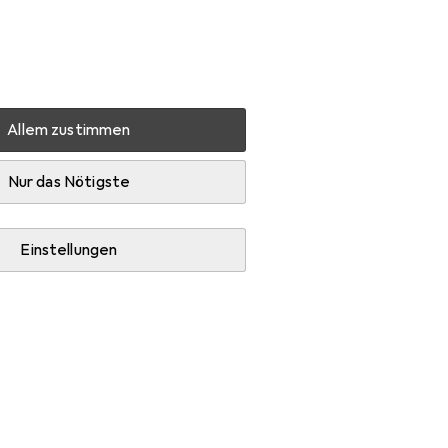
Einstellungen
Kundenkonto
Vergleichslisten
Merklisten
Warenkorb
Anmelden
Allem zustimmen
men
Deknudt S41JD1
Zubehör
Nur das Nötigste
Einstellungen