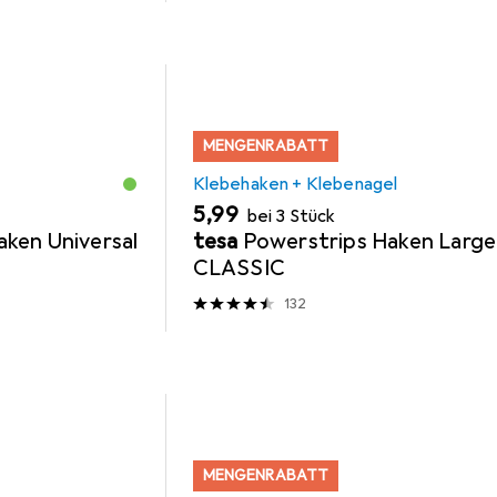
MENGENRABATT
Klebehaken + Klebenagel
EUR
5,99
bei 3 Stück
ken Universal
tesa
Powerstrips Haken Large
CLASSIC
132
MENGENRABATT