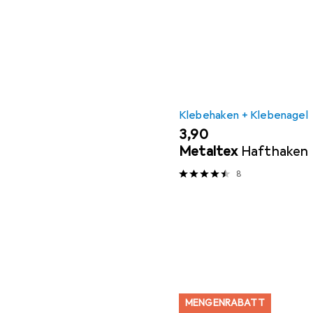
Klebehaken + Klebenagel
EUR
3,90
Metaltex
Hafthaken
8
MENGENRABATT