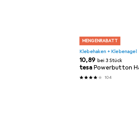
MENGENRABATT
Klebehaken + Klebenagel
EUR
10,89
bei 3 Stück
tesa
Powerbutton Ha
104