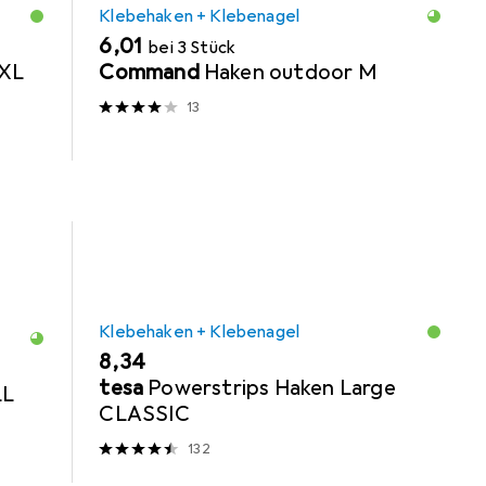
Klebehaken + Klebenagel
EUR
6,01
bei 3 Stück
 XL
Command
Haken outdoor M
13
Klebehaken + Klebenagel
EUR
8,34
tesa
Powerstrips Haken Large
LL
CLASSIC
132