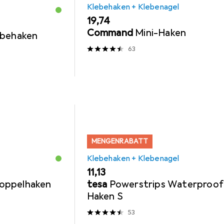
Klebehaken + Klebenagel
EUR
19,74
Command
Mini-Haken
ebehaken
63
MENGENRABATT
Klebehaken + Klebenagel
EUR
11,13
oppelhaken
tesa
Powerstrips Waterproof
Haken S
53