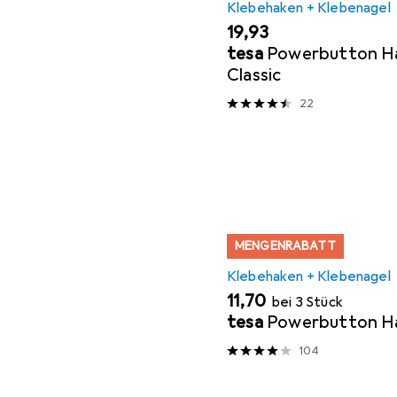
Klebehaken + Klebenagel
EUR
19,93
tesa
Powerbutton Ha
Classic
22
MENGENRABATT
Klebehaken + Klebenagel
EUR
11,70
bei 3 Stück
tesa
Powerbutton Ha
104