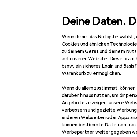
Suche
Deine Daten. D
Wenn du nur das Nötigste wählst, 
Navigation nach Kategorien
Gesamtsortiment
Woh
Gesamtsortiment
Cookies und ähnlichen Technologi
zu deinem Gerät und deinem Nutz
Wohnen
auf unserer Website. Diese brauch
bspw. ein sicheres Login und Basis
Deko + Accessoires
EU
34
Warenkorb zu ermöglichen.
De
Wanddekoration
29.
Wenn du allem zustimmst, können 
Bilder
darüber hinaus nutzen, um dir pers
Angebote zu zeigen, unsere Webs
Bilderrahmen
verbessern und gezielte Werbung
anderen Webseiten oder Apps an
Dekofolie
können bestimmte Daten auch an 
Zubehör für
Pinnwand
Werbepartner weitergegeben we