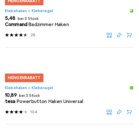
MENGENRABATT
Klebehaken + Klebenagel
EUR
5,48
bei 3 Stück
Command
Badzimmer Haken
28
MENGENRABATT
Klebehaken + Klebenagel
EUR
10,89
bei 3 Stück
tesa
Powerbutton Haken Universal
104