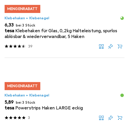
MENGENRABATT
Klebehaken + Klebenagel
EUR
6,33
bei 3 Stück
tesa
Klebehaken für Glas, 0,2kg Halteleistung, spurlos
ablösbar & wiederverwandbar, 5 Haken
39
MENGENRABATT
Klebehaken + Klebenagel
EUR
5,89
bei 3 Stück
tesa
Powerstrips Haken LARGE eckig
3