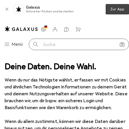
Galaxus
Zur App
Schneller finden und bestellen
Einstellungen
Kundenkonto
Vergleichslisten
Merklisten
Warenkorb
Navigation nach Kategorien
Menü
Suche
Wanddekoration
Deine Daten. Deine Wahl.
Bilderrahmen
Deknudt S66KF1 P1
Zubehör
Wenn du nur das Nötigste wählst, erfassen wir mit Cookies
und ähnlichen Technologien Informationen zu deinem Gerät
EUR
11,–
bei 2 Stück
und deinem Nutzungsverhalten auf unserer Website. Diese
Deknudt
S66KF1 P1
20 x 25 cm
brauchen wir, um dir bspw. ein sicheres Login und
Basisfunktionen wie den Warenkorb zu ermöglichen.
Wenn du allem zustimmst, können wir diese Daten darüber
hinaus nutzen, um dir personalisierte Angebote zu zeigen,