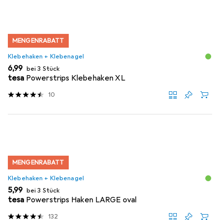
MENGENRABATT
Klebehaken + Klebenagel
EUR
6,99
bei 3 Stück
tesa
Powerstrips Klebehaken XL
10
MENGENRABATT
Klebehaken + Klebenagel
EUR
5,99
bei 3 Stück
tesa
Powerstrips Haken LARGE oval
132