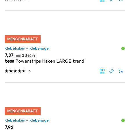
MENGENRABATT
Klebehaken + Klebenagel
EUR
7,37
bei 3 Stück
tesa
Powerstrips Haken LARGE trend
6
MENGENRABATT
Klebehaken + Klebenagel
EUR
7,96