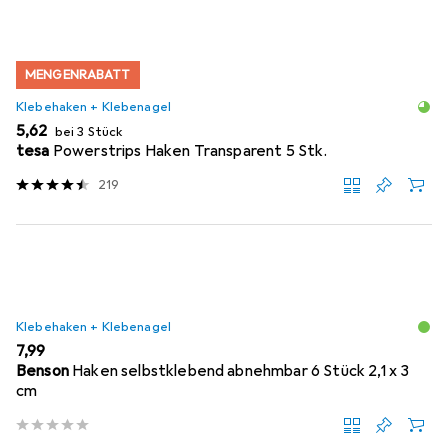
MENGENRABATT
Klebehaken + Klebenagel
EUR
5,62
bei 3 Stück
tesa
Powerstrips Haken Transparent 5 Stk.
219
Klebehaken + Klebenagel
EUR
7,99
Benson
Haken selbstklebend abnehmbar 6 Stück 2,1 x 3
cm