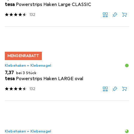
tesa
Powerstrips Haken Large CLASSIC
132
MENGENRABATT
Klebehaken + Klebenagel
EUR
7,37
bei 3 Stück
tesa
Powerstrips Haken LARGE oval
132
Klebehaken + Klebenagel