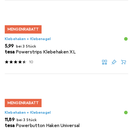
MENGENRABATT
Klebehaken + Klebenagel
EUR
5,99
bei 3 Stück
tesa
Powerstrips Klebehaken XL
10
MENGENRABATT
Klebehaken + Klebenagel
EUR
11,89
bei 3 Stück
tesa
Powerbutton Haken Universal