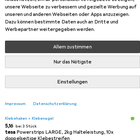
Zubehör für Deknudt S66KF1 P1
unsere Webseite zu verbessern und gezielte Werbung auf
unseren und anderen Webseiten oder Apps anzuzeigen.
Dazu können bestimmte Daten auch an Dritte und
Hier findest du passendes Zubehör zum Produkt Deknudt
Werbepartner weitergegeben werden.
S66KF1 P1 aus der Kategorie Klebehaken + Klebenagel.
Allem zustimmen
Beliebt
Klebehaken + Klebenagel
Nägel
Nur das Nötigste
Relevanz
Produktliste
Einstellungen
Impressum
Datenschutzerklärung
MENGENRABATT
Klebehaken + Klebenagel
EUR
5,16
bei 3 Stück
tesa
Powerstrips LARGE, 2kg Halteleistung, 10x
doppelseitige Klebestreifen