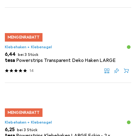
MENGENRABATT
Klebehaken + Klebenagel
EUR
6,44
bei 3 Stück
tesa
Powerstrips Transparent Deko Haken LARGE
14
MENGENRABATT
Klebehaken + Klebenagel
EUR
6,25
bei 3 Stück
tesa
Powerstrips Klebehaken LARGE Eckig - 2 x