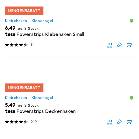
MENGENRABATT
Klebehaken + Klebenagel
EUR
6,49
bei 3 Stück
tesa
Powerstrips Klebehaken Small
11
MENGENRABATT
Klebehaken + Klebenagel
EUR
5,49
bei 3 Stück
tesa
Powerstrips Deckenhaken
219