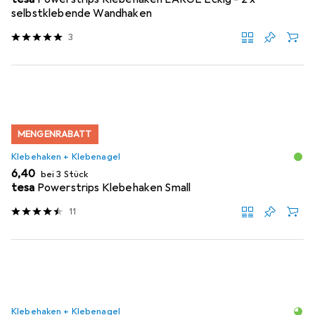
selbstklebende Wandhaken
3
MENGENRABATT
Klebehaken + Klebenagel
EUR
6,40
bei 3 Stück
tesa
Powerstrips Klebehaken Small
11
Klebehaken + Klebenagel