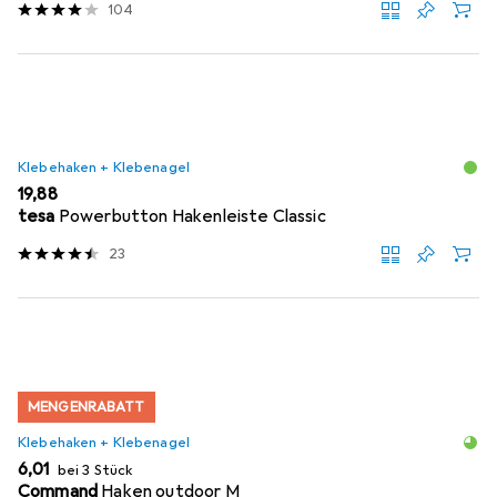
104
Klebehaken + Klebenagel
EUR
19,88
tesa
Powerbutton Hakenleiste Classic
23
MENGENRABATT
Klebehaken + Klebenagel
EUR
6,01
bei 3 Stück
Command
Haken outdoor M