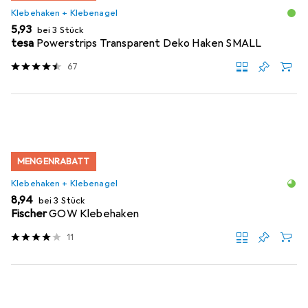
Klebehaken + Klebenagel
EUR
5,93
bei 3 Stück
tesa
Powerstrips Transparent Deko Haken SMALL
67
MENGENRABATT
Klebehaken + Klebenagel
EUR
8,94
bei 3 Stück
Fischer
GOW Klebehaken
11