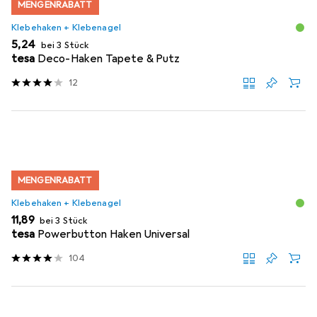
MENGENRABATT
Klebehaken + Klebenagel
EUR
5,24
bei 3 Stück
tesa
Deco-Haken Tapete & Putz
12
MENGENRABATT
Klebehaken + Klebenagel
EUR
11,89
bei 3 Stück
tesa
Powerbutton Haken Universal
104