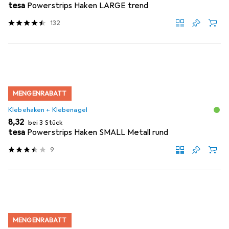
tesa
Powerstrips Haken LARGE trend
132
MENGENRABATT
Klebehaken + Klebenagel
EUR
8,32
bei 3 Stück
tesa
Powerstrips Haken SMALL Metall rund
9
MENGENRABATT