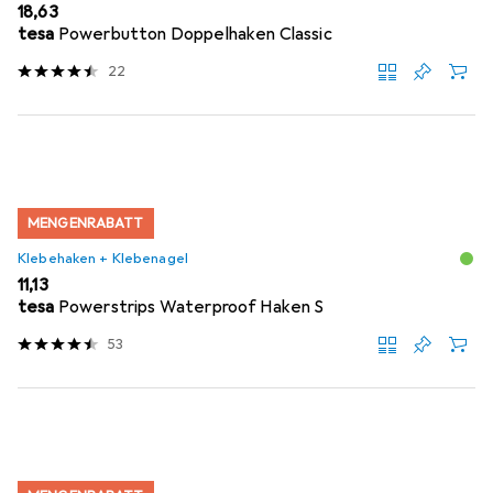
EUR
18,63
tesa
Powerbutton Doppelhaken Classic
22
MENGENRABATT
Klebehaken + Klebenagel
EUR
11,13
tesa
Powerstrips Waterproof Haken S
53