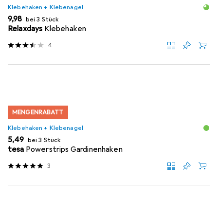
Klebehaken + Klebenagel
EUR
9,98
bei 3 Stück
Relaxdays
Klebehaken
4
MENGENRABATT
Klebehaken + Klebenagel
EUR
5,49
bei 3 Stück
tesa
Powerstrips Gardinenhaken
3