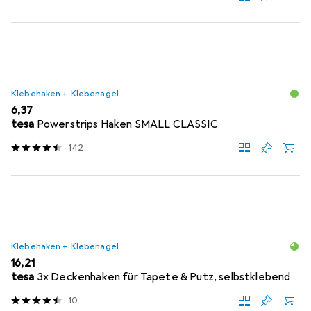
Klebehaken + Klebenagel
EUR
6,37
tesa
Powerstrips Haken SMALL CLASSIC
142
Klebehaken + Klebenagel
EUR
16,21
tesa
3x Deckenhaken für Tapete & Putz, selbstklebend
10