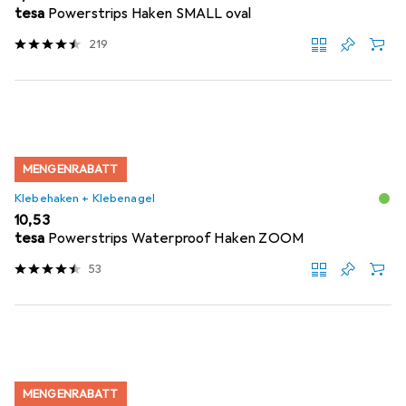
tesa
Powerstrips Haken SMALL oval
219
MENGENRABATT
Klebehaken + Klebenagel
EUR
10,53
tesa
Powerstrips Waterproof Haken ZOOM
53
MENGENRABATT