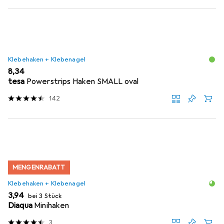
Klebehaken + Klebenagel
EUR
8,34
tesa
Powerstrips Haken SMALL oval
142
MENGENRABATT
Klebehaken + Klebenagel
EUR
3,94
bei 3 Stück
Diaqua
Minihaken
3