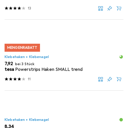
13
MENGENRABATT
Klebehaken + Klebenagel
EUR
7,92
bei 3 Stück
tesa
Powerstrips Haken SMALL trend
11
Klebehaken + Klebenagel
EUR
8,34