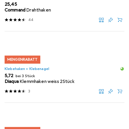
EUR
25,45
Command
Drahthaken
44
MENGENRABATT
Klebehaken + Klebenagel
EUR
5,72
bei 3 Stück
Diaqua
Klemmhaken weiss 2Stück
3