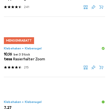
241
MENGENRABATT
Klebehaken + Klebenagel
EUR
10,16
bei 3 Stück
tesa
Rasierhalter Zoom
215
Klebehaken + Klebenagel
EUR
7,27