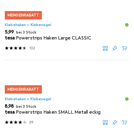
MENGENRABATT
Klebehaken + Klebenagel
EUR
5,99
bei 3 Stück
tesa
Powerstrips Haken Large CLASSIC
132
MENGENRABATT
Klebehaken + Klebenagel
EUR
8,98
bei 3 Stück
tesa
Powerstrips Haken SMALL Metall eckig
39