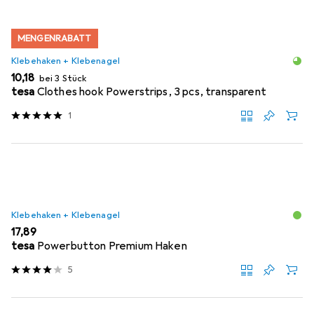
MENGENRABATT
Klebehaken + Klebenagel
EUR
10,18
bei 3 Stück
tesa
Clothes hook Powerstrips, 3 pcs, transparent
1
Klebehaken + Klebenagel
EUR
17,89
tesa
Powerbutton Premium Haken
5