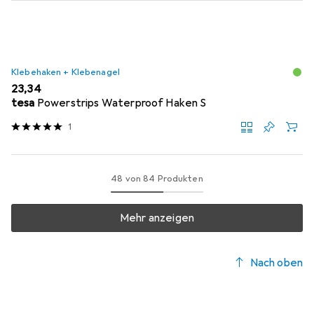
Klebehaken + Klebenagel
EUR
23,34
tesa
Powerstrips Waterproof Haken S
1
48 von 84 Produkten
Mehr anzeigen
Nach oben