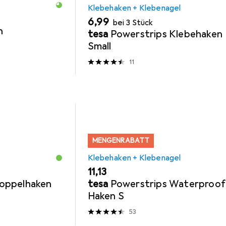
Klebehaken + Klebenagel
EUR
6,99
bei 3 Stück
n
tesa
Powerstrips Klebehaken
Small
11
MENGENRABATT
Klebehaken + Klebenagel
EUR
11,13
oppelhaken
tesa
Powerstrips Waterproof
Haken S
53