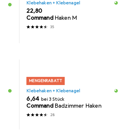
Klebehaken + Klebenagel
EUR
22,80
Command
Haken M
35
MENGENRABATT
Klebehaken + Klebenagel
EUR
6,64
bei 3 Stück
Command
Badzimmer Haken
28