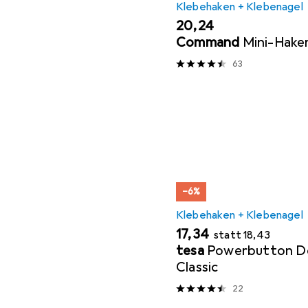
Klebehaken + Klebenagel
EUR
20,24
Command
Mini-Hake
63
−6%
Klebehaken + Klebenagel
EUR
EUR
17,34
statt
18,43
tesa
Powerbutton D
Classic
22