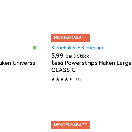
MENGENRABATT
Klebehaken + Klebenagel
EUR
5,99
bei 3 Stück
ken Universal
tesa
Powerstrips Haken Large
CLASSIC
132
MENGENRABATT