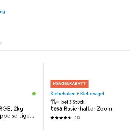
 Zubehör zum Produkt Hama Holzrahmen Skara, Weiss, 13 x 18 c
ung
+ Klebenagel
Nägel
MENGENRABATT
Klebehaken + Klebenagel
EUR
11,–
bei 3 Stück
RGE, 2kg
tesa
Rasierhalter Zoom
oppelseitige
213