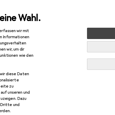
eine Wahl.
erfassen wir mit
en
Deko + Accessoires
Wanddekoration
Bilderrahme
en Informationen
ungsverhalten
en wir, um dir
funktionen wie den
R
95
bei 2 Stück
ma
Holzrahmen Skara, Weiss, 13 x 18 c
x 13 cm
wir diese Daten
onalisierte
eite zu
 auf unseren und
zuzeigen. Dazu
 Hama Holzrahmen Skara, Weis
Dritte und
rden.