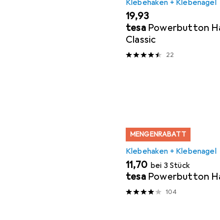
Klebehaken + Klebenagel
EUR
19,93
tesa
Powerbutton Ha
Classic
22
MENGENRABATT
Klebehaken + Klebenagel
EUR
11,70
bei 3 Stück
tesa
Powerbutton Ha
104