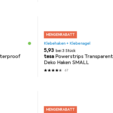
MENGENRABATT
Klebehaken + Klebenagel
EUR
5,93
bei 3 Stück
terproof
tesa
Powerstrips Transparen
Deko Haken SMALL
67
MENGENRABATT