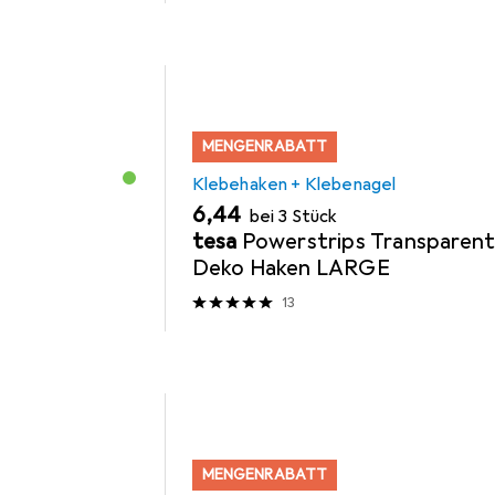
MENGENRABATT
Klebehaken + Klebenagel
EUR
6,44
bei 3 Stück
tesa
Powerstrips Transparen
Deko Haken LARGE
13
MENGENRABATT