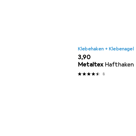
Klebehaken + Klebenagel
EUR
3,90
Metaltex
Hafthaken
8