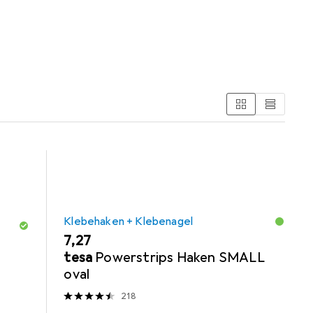
 aus der Kategorie Klebehaken + Klebenagel.
Klebehaken + Klebenagel
EUR
7,27
tesa
Powerstrips Haken SMALL
oval
218