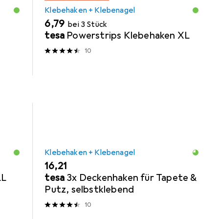
Klebehaken + Klebenagel
EUR
6,79
bei 3 Stück
tesa
Powerstrips Klebehaken XL
10
Klebehaken + Klebenagel
EUR
16,21
LL
tesa
3x Deckenhaken für Tapete &
Putz, selbstklebend
10