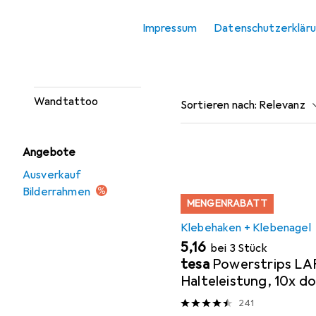
Hier findest du passendes
Spiegel
Impressum
Datenschutzerklär
Wanddeko
Beliebt
Klebehaken 
Wandschild
Wandtattoo
Sortieren nach
:
Relevanz
Produktliste
Angebote
Ausverkauf
Bilderrahmen
MENGENRABATT
Klebehaken + Klebenagel
EUR
5,16
bei 3 Stück
tesa
Powerstrips LA
Halteleistung, 10x d
Klebestreifen
241