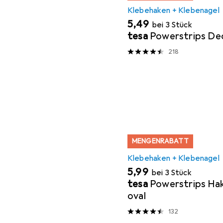
Klebehaken + Klebenagel
EUR
5,49
bei 3 Stück
tesa
Powerstrips De
218
MENGENRABATT
Klebehaken + Klebenagel
EUR
5,99
bei 3 Stück
tesa
Powerstrips H
oval
132