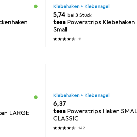
Klebehaken + Klebenagel
EUR
5,74
bei 3 Stück
ckenhaken
tesa
Powerstrips Klebehaken
Small
11
Klebehaken + Klebenagel
EUR
6,37
tesa
Powerstrips Haken SMA
aken LARGE
CLASSIC
142