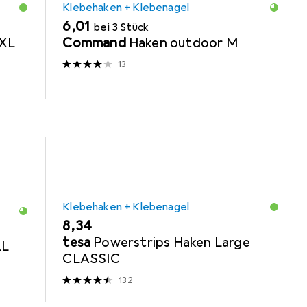
Klebehaken + Klebenagel
EUR
6,01
bei 3 Stück
 XL
Command
Haken outdoor M
13
Klebehaken + Klebenagel
EUR
8,34
tesa
Powerstrips Haken Large
LL
CLASSIC
132