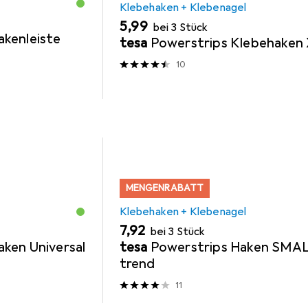
Klebehaken + Klebenagel
EUR
5,99
bei 3 Stück
kenleiste
tesa
Powerstrips Klebehaken
10
MENGENRABATT
Klebehaken + Klebenagel
EUR
7,92
bei 3 Stück
ken Universal
tesa
Powerstrips Haken SMA
trend
11