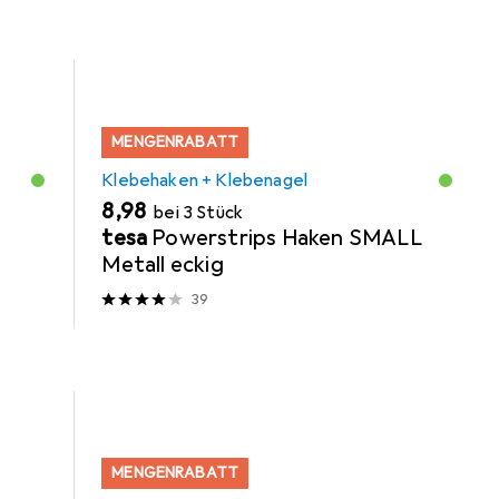
MENGENRABATT
Klebehaken + Klebenagel
EUR
8,98
bei 3 Stück
tesa
Powerstrips Haken SMALL
Metall eckig
39
MENGENRABATT