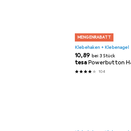
MENGENRABATT
Klebehaken + Klebenagel
EUR
10,89
bei 3 Stück
tesa
Powerbutton Ha
104