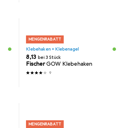
MENGENRABATT
Klebehaken + Klebenagel
EUR
8,13
bei 3 Stück
t
Fischer
GOW Klebehaken
9
MENGENRABATT