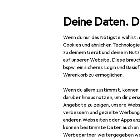
Suche
Deine Daten. D
Wenn du nur das Nötigste wählst, 
Navigation nach Kategorien
Gesamtsortiment
Wohn
Gesamtsortiment
Cookies und ähnlichen Technologi
zu deinem Gerät und deinem Nutz
Wohnen
auf unserer Website. Diese brauch
bspw. ein sicheres Login und Basis
Deko + Accessoires
EU
8,
Warenkorb zu ermöglichen.
Ha
Wanddekoration
28 
Wenn du allem zustimmst, können 
Bilder
darüber hinaus nutzen, um dir pers
Angebote zu zeigen, unsere Webs
Bilderrahmen
verbessern und gezielte Werbung
anderen Webseiten oder Apps an
Dekofolie
Zubehör für
können bestimmte Daten auch an 
Pinnwand
Werbepartner weitergegeben we