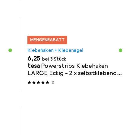
MENGENRABATT
Klebehaken + Klebenagel
EUR
6,25
bei 3 Stück
t
tesa
Powerstrips Klebehaken
LARGE Eckig - 2 x selbstklebende
Wandhaken
3