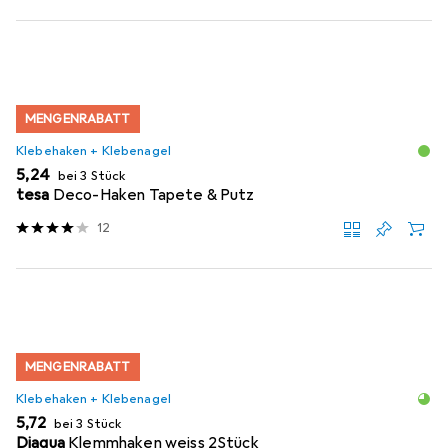
MENGENRABATT
Klebehaken + Klebenagel
EUR
5,24
bei 3 Stück
tesa
Deco-Haken Tapete & Putz
12
MENGENRABATT
Klebehaken + Klebenagel
EUR
5,72
bei 3 Stück
Diaqua
Klemmhaken weiss 2Stück