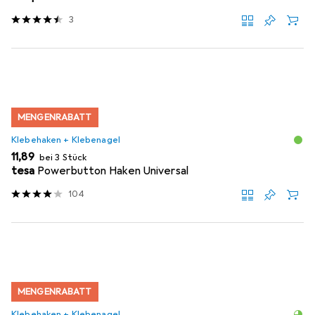
3
MENGENRABATT
Klebehaken + Klebenagel
EUR
11,89
bei 3 Stück
tesa
Powerbutton Haken Universal
104
MENGENRABATT
Klebehaken + Klebenagel