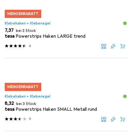
MENGENRABATT
Klebehaken + Klebenagel
EUR
7,37
bei 3 Stück
tesa
Powerstrips Haken LARGE trend
6
MENGENRABATT
Klebehaken + Klebenagel
EUR
8,32
bei 3 Stück
tesa
Powerstrips Haken SMALL Metall rund
9