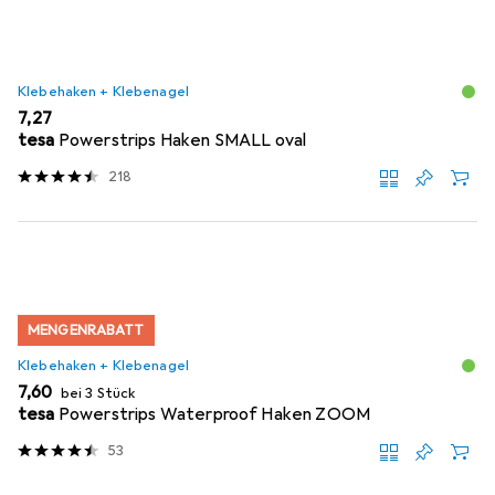
Klebehaken + Klebenagel
EUR
7,27
tesa
Powerstrips Haken SMALL oval
218
MENGENRABATT
Klebehaken + Klebenagel
EUR
7,60
bei 3 Stück
tesa
Powerstrips Waterproof Haken ZOOM
53