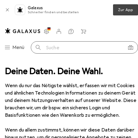
Galaxus
Zur App
Schneller finden und bestellen
Einstellungen
Kundenkonto
Vergleichslisten
Merklisten
Warenkorb
Navigation nach Kategorien
Menü
Suche
derrahmen
Deine Daten. Deine Wahl.
Hama Kunststoffrahmen Madrid, Weiss, 50
Zubehör
Wenn du nur das Nötigste wählst, erfassen wir mit Cookies
und ähnlichen Technologien Informationen zu deinem Gerät
EUR
37,39
und deinem Nutzungsverhalten auf unserer Website. Diese
Hama
Kunststoffrahmen Madrid,
brauchen wir, um dir bspw. ein sicheres Login und
Weiss, 50
Basisfunktionen wie den Warenkorb zu ermöglichen.
Wenn du allem zustimmst, können wir diese Daten darüber
hinaus nutzen, um dir personalisierte Angebote zu zeigen,