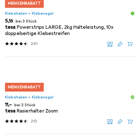
MENGENRABATT
Klebehaken + Klebenagel
EUR
5,16
bei 3 Stück
tesa
Powerstrips LARGE, 2kg Halteleistung, 10x
doppelseitige Klebestreifen
241
MENGENRABATT
Klebehaken + Klebenagel
EUR
11,–
bei 3 Stück
tesa
Rasierhalter Zoom
213