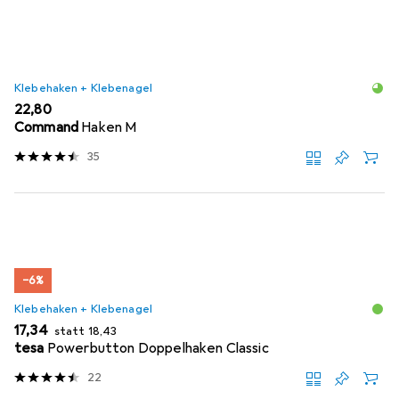
Klebehaken + Klebenagel
EUR
22,80
Command
Haken M
35
−6%
Klebehaken + Klebenagel
EUR
EUR
17,34
statt
18,43
tesa
Powerbutton Doppelhaken Classic
22