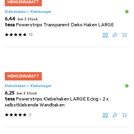
MENGENRABATT
Klebehaken + Klebenagel
EUR
6,44
bei 3 Stück
tesa
Powerstrips Transparent Deko Haken LARGE
13
MENGENRABATT
Klebehaken + Klebenagel
EUR
6,25
bei 3 Stück
tesa
Powerstrips Klebehaken LARGE Eckig - 2 x
selbstklebende Wandhaken
3