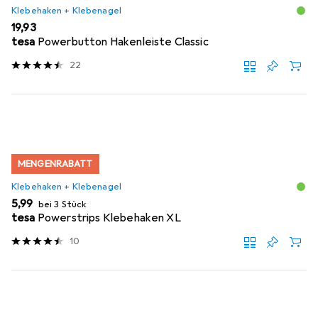
Klebehaken + Klebenagel
EUR
19,93
tesa
Powerbutton Hakenleiste Classic
22
MENGENRABATT
Klebehaken + Klebenagel
EUR
5,99
bei 3 Stück
tesa
Powerstrips Klebehaken XL
10