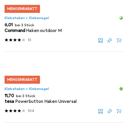
MENGENRABATT
Klebehaken + Klebenagel
EUR
6,01
bei 3 Stück
Command
Haken outdoor M
13
MENGENRABATT
Klebehaken + Klebenagel
EUR
11,70
bei 3 Stück
tesa
Powerbutton Haken Universal
104