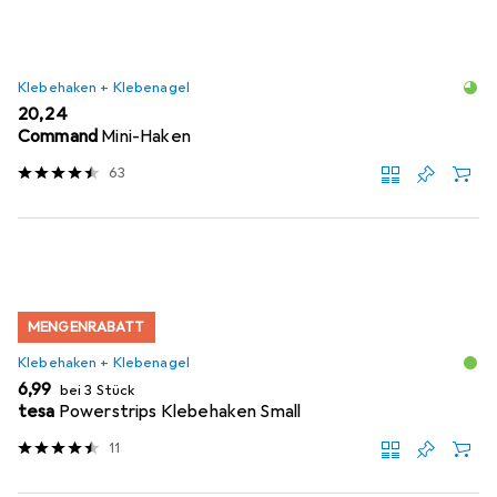
Klebehaken + Klebenagel
EUR
20,24
Command
Mini-Haken
63
MENGENRABATT
Klebehaken + Klebenagel
EUR
6,99
bei 3 Stück
tesa
Powerstrips Klebehaken Small
11