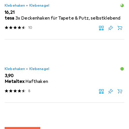
Klebehaken + Klebenagel
EUR
16,21
tesa
3x Deckenhaken für Tapete & Putz, selbstklebend
10
Klebehaken + Klebenagel
EUR
3,90
Metaltex
Hafthaken
8