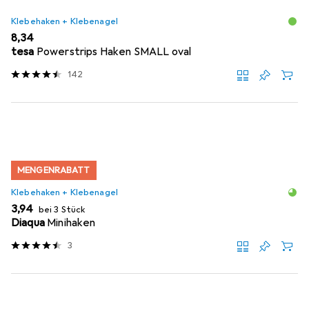
Klebehaken + Klebenagel
EUR
8,34
tesa
Powerstrips Haken SMALL oval
142
MENGENRABATT
Klebehaken + Klebenagel
EUR
3,94
bei 3 Stück
Diaqua
Minihaken
3