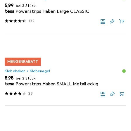
EUR
5,99
bei 3 Stück
tesa
Powerstrips Haken Large CLASSIC
132
MENGENRABATT
Klebehaken + Klebenagel
EUR
8,98
bei 3 Stück
tesa
Powerstrips Haken SMALL Metall eckig
39