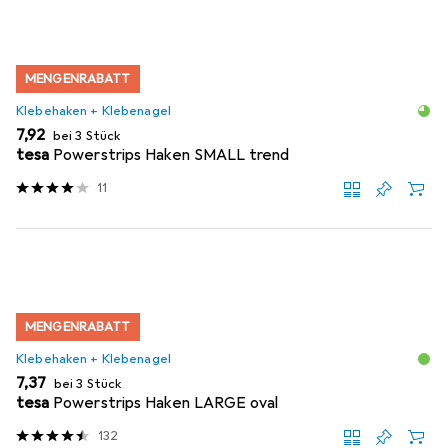
MENGENRABATT
Klebehaken + Klebenagel
EUR
7,92
bei 3 Stück
tesa
Powerstrips Haken SMALL trend
11
MENGENRABATT
Klebehaken + Klebenagel
EUR
7,37
bei 3 Stück
tesa
Powerstrips Haken LARGE oval
132