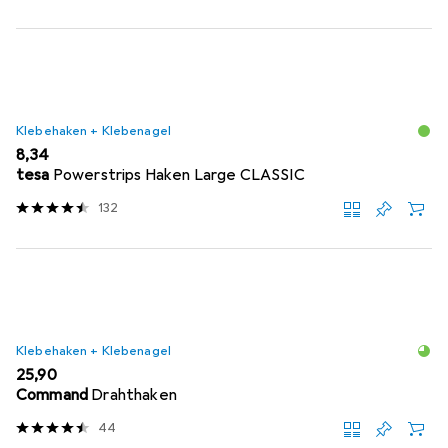
Klebehaken + Klebenagel
EUR
8,34
tesa
Powerstrips Haken Large CLASSIC
132
Klebehaken + Klebenagel
EUR
25,90
Command
Drahthaken
44