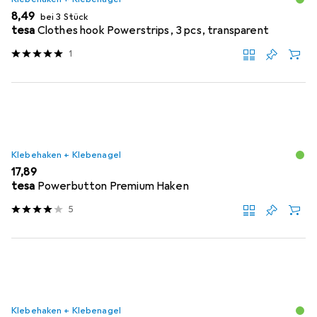
EUR
8,49
bei 3 Stück
tesa
Clothes hook Powerstrips, 3 pcs, transparent
1
Klebehaken + Klebenagel
EUR
17,89
tesa
Powerbutton Premium Haken
5
Klebehaken + Klebenagel