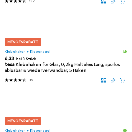
132
MENGENRABATT
Klebehaken + Klebenagel
EUR
6,33
bei 3 Stück
tesa
Klebehaken für Glas, 0,2kg Halteleistung, spurlos
ablösbar & wiederverwandbar, 5 Haken
39
MENGENRABATT
Klebehaken + Klebenagel