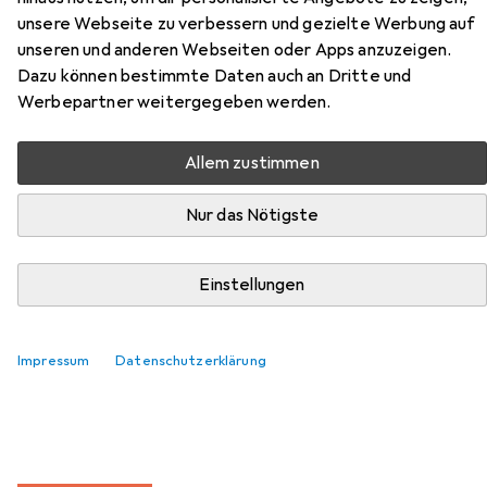
unsere Webseite zu verbessern und gezielte Werbung auf
Zubehör für Hama
unseren und anderen Webseiten oder Apps anzuzeigen.
Kunststoffrahmen Madrid,
Dazu können bestimmte Daten auch an Dritte und
Werbepartner weitergegeben werden.
Weiss, 50
Allem zustimmen
Hier findest du passendes Zubehör zum Produkt Hama
Kunststoffrahmen Madrid, Weiss, 50 aus der Kategorie
Nur das Nötigste
Klebehaken + Klebenagel.
Einstellungen
Beliebt
Klebehaken + Klebenagel
Nägel
Impressum
Datenschutzerklärung
Relevanz
Produktliste