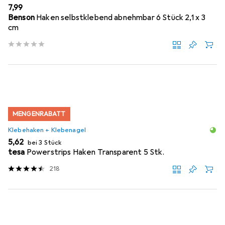
EUR
7,99
Benson
Haken selbstklebend abnehmbar 6 Stück 2,1 x 3
cm
MENGENRABATT
Klebehaken + Klebenagel
EUR
5,62
bei 3 Stück
tesa
Powerstrips Haken Transparent 5 Stk.
218