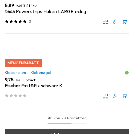
EUR
5,89
bei 3 Stück
tesa
Powerstrips Haken LARGE eckig
3
MENGENRABATT
Klebehaken + Klebenagel
EUR
9,75
bei 3 Stück
Fischer
Fast&Fix schwarz K
48 von 78 Produkten