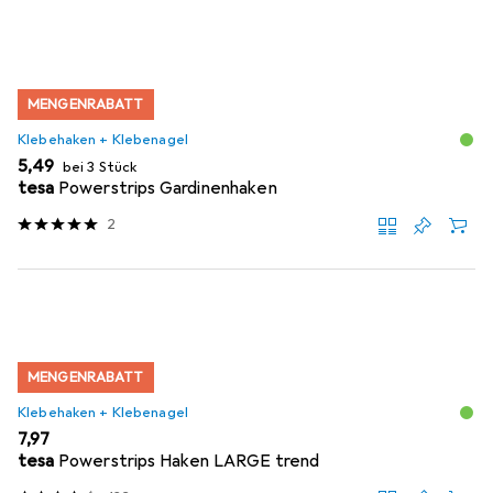
MENGENRABATT
Klebehaken + Klebenagel
EUR
5,49
bei 3 Stück
tesa
Powerstrips Gardinenhaken
2
MENGENRABATT
Klebehaken + Klebenagel
EUR
7,97
tesa
Powerstrips Haken LARGE trend