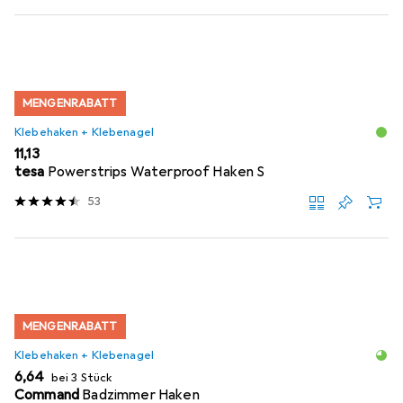
MENGENRABATT
Klebehaken + Klebenagel
EUR
11,13
tesa
Powerstrips Waterproof Haken S
53
MENGENRABATT
Klebehaken + Klebenagel
EUR
6,64
bei 3 Stück
Command
Badzimmer Haken