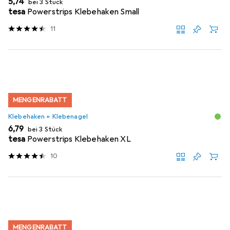
EUR
5,74
bei 3 Stück
tesa
Powerstrips Klebehaken Small
11
MENGENRABATT
Klebehaken + Klebenagel
EUR
6,79
bei 3 Stück
tesa
Powerstrips Klebehaken XL
10
MENGENRABATT