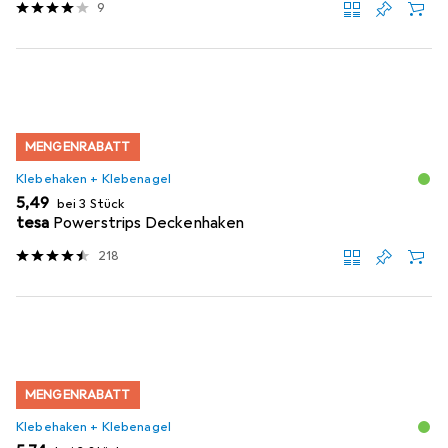
9
MENGENRABATT
Klebehaken + Klebenagel
EUR
5,49
bei 3 Stück
tesa
Powerstrips Deckenhaken
218
MENGENRABATT
Klebehaken + Klebenagel