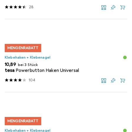
28
MENGENRABATT
Klebehaken + Klebenagel
EUR
10,89
bei 3 Stück
tesa
Powerbutton Haken Universal
104
MENGENRABATT
Klebehaken + Klebenagel