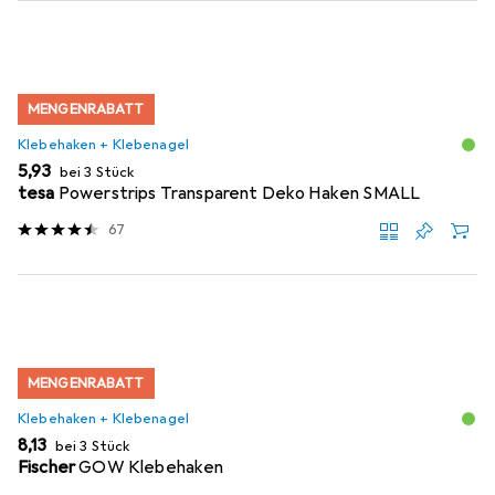
MENGENRABATT
Klebehaken + Klebenagel
EUR
5,93
bei 3 Stück
tesa
Powerstrips Transparent Deko Haken SMALL
67
MENGENRABATT
Klebehaken + Klebenagel
EUR
8,13
bei 3 Stück
Fischer
GOW Klebehaken