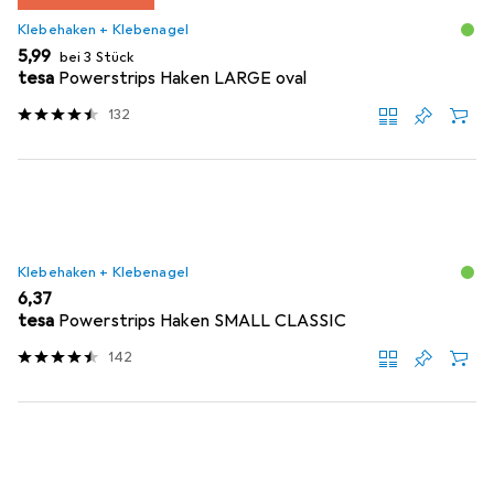
Klebehaken + Klebenagel
EUR
5,99
bei 3 Stück
tesa
Powerstrips Haken LARGE oval
132
Klebehaken + Klebenagel
EUR
6,37
tesa
Powerstrips Haken SMALL CLASSIC
142