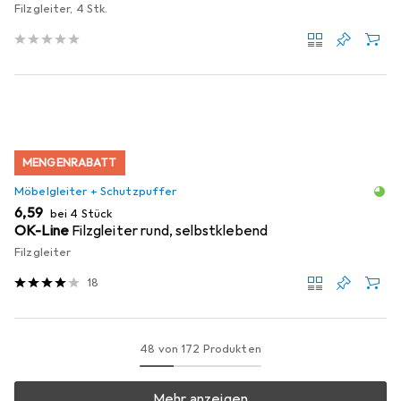
Filzgleiter, 4 Stk.
MENGENRABATT
Möbelgleiter + Schutzpuffer
EUR
6,59
bei 4 Stück
OK-Line
Filzgleiter rund, selbstklebend
Filzgleiter
18
48 von 172 Produkten
Mehr anzeigen