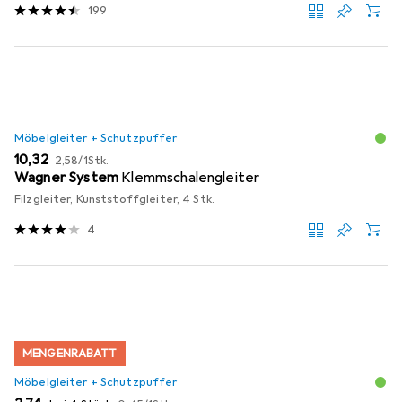
199
Möbelgleiter + Schutzpuffer
EUR
EUR
10,32
2,58
/
1Stk.
Wagner System
Klemmschalengleiter
Filzgleiter, Kunststoffgleiter, 4 Stk.
4
MENGENRABATT
Möbelgleiter + Schutzpuffer
EUR