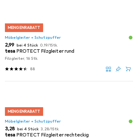
MENGENRABATT
Möbelgleiter + Schutzpuffer
EUR
EUR
2,99
bei 4 Stück
0,19
/
1Stk.
tesa
PROTECT Filzgleiter rund
Filzgleiter, 16 Stk.
88
MENGENRABATT
Möbelgleiter + Schutzpuffer
EUR
EUR
3,28
bei 4 Stück
3,28
/
1Stk.
tesa
PROTECT Filzgleiter rechteckig