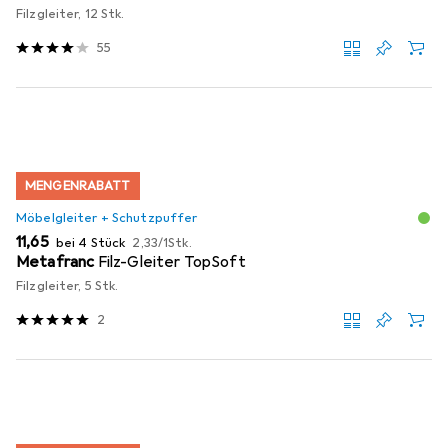
Filzgleiter, 12 Stk.
55
MENGENRABATT
Möbelgleiter + Schutzpuffer
EUR
EUR
11,65
bei 4 Stück
2,33
/
1Stk.
Metafranc
Filz-Gleiter TopSoft
Filzgleiter, 5 Stk.
2