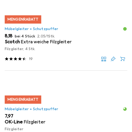
MENGENRABATT
Möbelgleiter + Schutzpuffer
EUR
EUR
8,18
bei 4 Stück
2,05
/
1Stk.
Scotch
Extra weiche Filzgleiter
Filzgleiter, 4 Stk.
19
MENGENRABATT
Möbelgleiter + Schutzpuffer
EUR
7,97
OK-Line
Filzgleiter
Filzgleiter