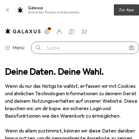
Galaxus
Zur App
Schneller finden und bestellen
Einstellungen
Kundenkonto
Vergleichslisten
Merklisten
Warenkorb
Navigation nach Kategorien
Menü
Suche
Möbel
Deine Daten. Deine Wahl.
Wohnzimmer
TV Möbel
Homitis Ada
Zubehör
EUR
690,79
Wenn du nur das Nötigste wählst, erfassen wir mit Cookies
Homitis
Ada
und ähnlichen Technologien Informationen zu deinem Gerät
150 x 50 x 40 cm
und deinem Nutzungsverhalten auf unserer Website. Diese
brauchen wir, um dir bspw. ein sicheres Login und
Basisfunktionen wie den Warenkorb zu ermöglichen.
Zubehör für Homitis Ada
Wenn du allem zustimmst, können wir diese Daten darüber
Hier findest du passendes Zubehör zum Produkt Homitis
hinaus nutzen, um dir personalisierte Angebote zu zeigen,