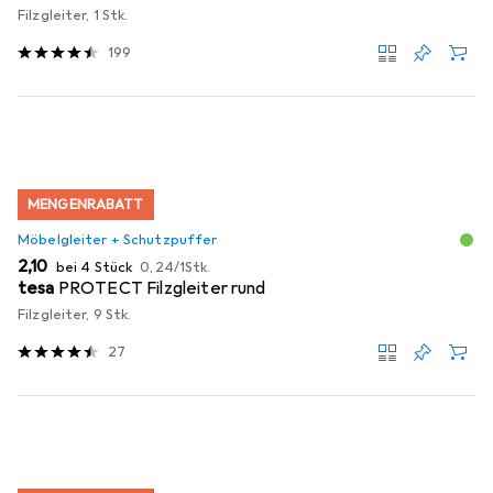
Filzgleiter, 1 Stk.
199
MENGENRABATT
Möbelgleiter + Schutzpuffer
EUR
EUR
2,10
bei 4 Stück
0,24
/
1Stk.
tesa
PROTECT Filzgleiter rund
Filzgleiter, 9 Stk.
27