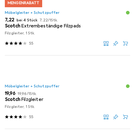
MENGENRABATT
Möbelgleiter + Schutzpuffer
EUR
EUR
7,22
bei 4 Stück
7,22
/
1Stk.
Scotch
Extrembeständige Filzpads
Filzgleiter, 1 Stk.
55
Möbelgleiter + Schutzpuffer
EUR
EUR
19,96
19,96
/
1Stk.
Scotch
Filzgleiter
Filzgleiter, 1 Stk.
55