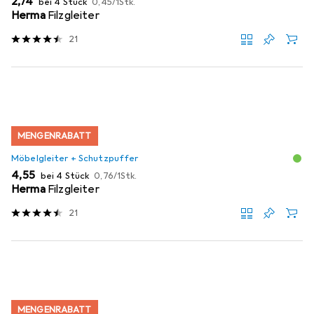
EUR
2,74
bei 4 Stück
0,45
/
1Stk.
Herma
Filzgleiter
21
MENGENRABATT
Möbelgleiter + Schutzpuffer
EUR
EUR
4,55
bei 4 Stück
0,76
/
1Stk.
Herma
Filzgleiter
21
MENGENRABATT