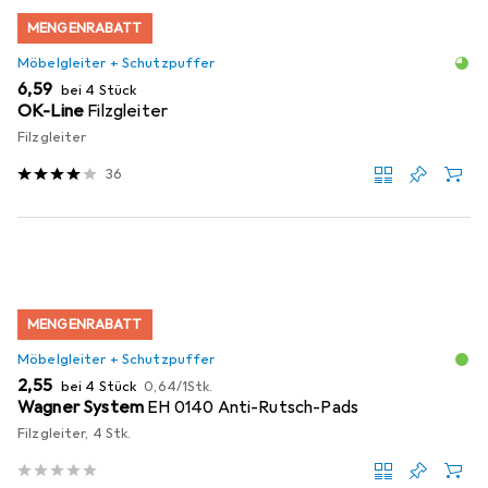
MENGENRABATT
Möbelgleiter + Schutzpuffer
EUR
6,59
bei 4 Stück
OK-Line
Filzgleiter
Filzgleiter
36
MENGENRABATT
Möbelgleiter + Schutzpuffer
EUR
EUR
2,55
bei 4 Stück
0,64
/
1Stk.
Wagner System
EH 0140 Anti-Rutsch-Pads
Filzgleiter, 4 Stk.