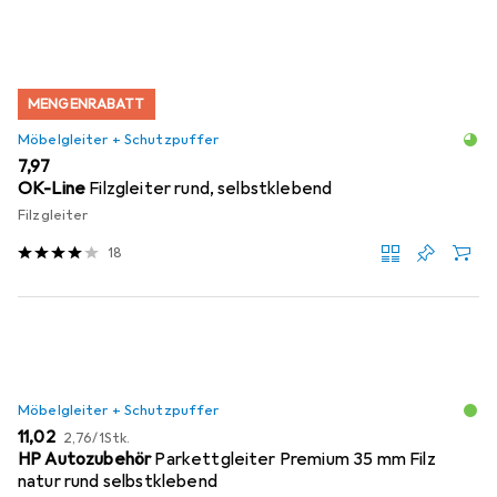
MENGENRABATT
Möbelgleiter + Schutzpuffer
EUR
7,97
OK-Line
Filzgleiter rund, selbstklebend
Filzgleiter
18
Möbelgleiter + Schutzpuffer
EUR
EUR
11,02
2,76
/
1Stk.
HP Autozubehör
Parkettgleiter Premium 35 mm Filz
natur rund selbstklebend