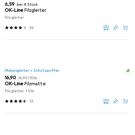
EUR
6,59
bei 4 Stück
OK-Line
Filzgleiter
Filzgleiter
36
Möbelgleiter + Schutzpuffer
EUR
EUR
16,90
16,90
/
1Stk.
OK-Line
Filzmatte
Filzgleiter, 1 Stk.
13