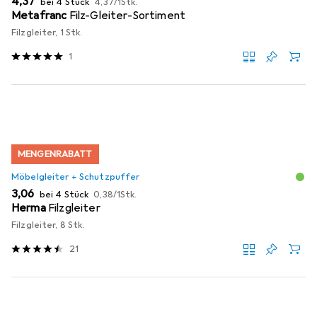
EUR
4,37
bei 4 Stück
4,37
/
1Stk.
Metafranc
Filz-Gleiter-Sortiment
Filzgleiter, 1 Stk.
1
MENGENRABATT
Möbelgleiter + Schutzpuffer
EUR
EUR
3,06
bei 4 Stück
0,38
/
1Stk.
Herma
Filzgleiter
Filzgleiter, 8 Stk.
21