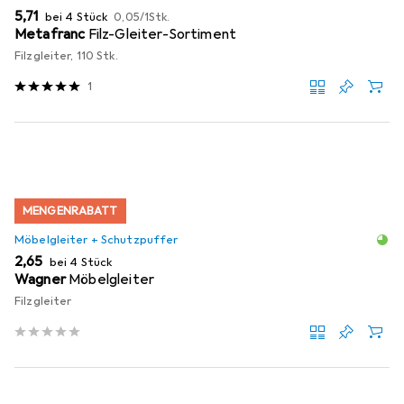
EUR
EUR
5,71
bei 4 Stück
0,05
/
1Stk.
Metafranc
Filz-Gleiter-Sortiment
Filzgleiter, 110 Stk.
1
MENGENRABATT
Möbelgleiter + Schutzpuffer
EUR
2,65
bei 4 Stück
Wagner
Möbelgleiter
Filzgleiter