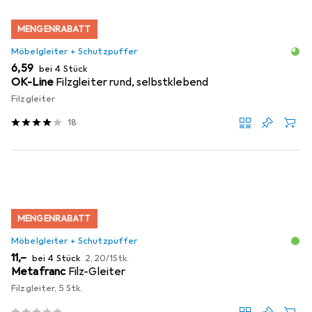
MENGENRABATT
Möbelgleiter + Schutzpuffer
EUR
6,59
bei 4 Stück
OK-Line
Filzgleiter rund, selbstklebend
Filzgleiter
18
MENGENRABATT
Möbelgleiter + Schutzpuffer
EUR
EUR
11,–
bei 4 Stück
2,20
/
1Stk.
Metafranc
Filz-Gleiter
Filzgleiter, 5 Stk.