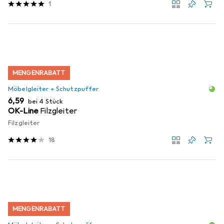
1
MENGENRABATT
Möbelgleiter + Schutzpuffer
EUR
6,59
bei 4 Stück
OK-Line
Filzgleiter
Filzgleiter
18
MENGENRABATT