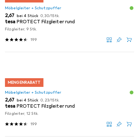
Möbelgleiter + Schutzpuffer
EUR
EUR
2,67
bei 4 Stück
0,30
/
1Stk.
tesa
PROTECT Filzgleiter rund
Filzgleiter, 9 Stk.
199
MENGENRABATT
Möbelgleiter + Schutzpuffer
EUR
EUR
2,67
bei 4 Stück
0,23
/
1Stk.
tesa
PROTECT Filzgleiter rund
Filzgleiter, 12 Stk.
199