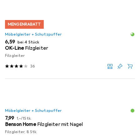
MENGENRABATT
Möbelgleiter + Schutzpuffer
EUR
6,59
bei 4 Stück
OK-Line
Filzgleiter
Filzgleiter
36
Möbelgleiter + Schutzpuffer
EUR
EUR
7,99
1,–
/
1Stk.
Benson Home
Filzgleiter mit Nagel
Filzgleiter, 8 Stk.