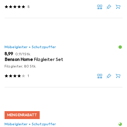
8
Möbelgleiter + Schutzpuffer
EUR
EUR
8,99
0,11
/
1Stk.
Benson Home
Filzgleiter Set
Filzgleiter, 80 Stk.
1
MENGENRABATT
Möbelgleiter + Schutzpuffer