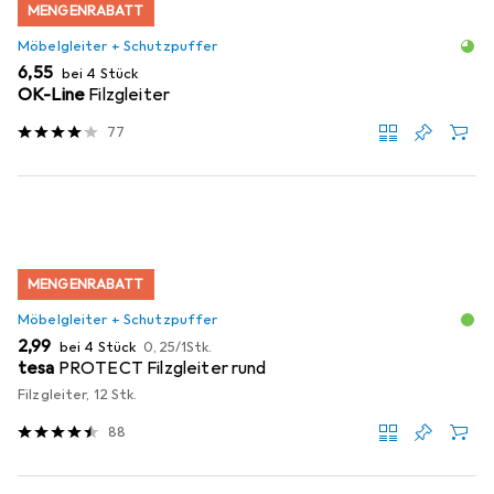
MENGENRABATT
Möbelgleiter + Schutzpuffer
EUR
6,55
bei 4 Stück
OK-Line
Filzgleiter
77
MENGENRABATT
Möbelgleiter + Schutzpuffer
EUR
EUR
2,99
bei 4 Stück
0,25
/
1Stk.
tesa
PROTECT Filzgleiter rund
Filzgleiter, 12 Stk.
88