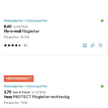
Möbelgleiter + Schutzpuffer
EUR
EUR
8,60
0,54
/
1Stk.
Fix-o-moll
Filzgleiter
Filzgleiter, 16 Stk.
82
MENGENRABATT
Möbelgleiter + Schutzpuffer
EUR
EUR
2,70
bei 4 Stück
2,70
/
1Stk.
tesa
PROTECT Filzgleiter rechteckig
Filzgleiter, 1 Stk.