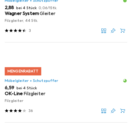
Möbelgleiter + Schutzpuffer
EUR
EUR
2,88
bei 4 Stück
0,06
/
1Stk.
Wagner System
Gleiter
Filzgleiter, 44 Stk.
3
MENGENRABATT
Möbelgleiter + Schutzpuffer
EUR
6,59
bei 4 Stück
OK-Line
Filzgleiter
Filzgleiter
36