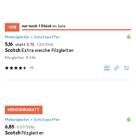
noch 1 Stück
nur noch 1 Stück
im Sale
im Sale
−10%
Möbelgleiter + Schutzpuffer
EUR
EUR
EUR
5,16
statt
5,75
1,30
/
1Stk.
Scotch
Extra weiche Filzgleiter
Filzgleiter, 4 Stk.
19
MENGENRABATT
Möbelgleiter + Schutzpuffer
EUR
EUR
6,85
0,57
/
1Stk.
Scotch
Filzgleiter