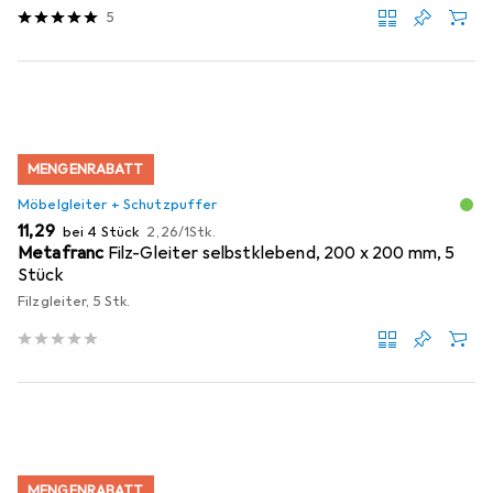
5
MENGENRABATT
Möbelgleiter + Schutzpuffer
EUR
EUR
11,29
bei 4 Stück
2,26
/
1Stk.
Metafranc
Filz-Gleiter selbstklebend, 200 x 200 mm, 5
Stück
Filzgleiter, 5 Stk.
MENGENRABATT