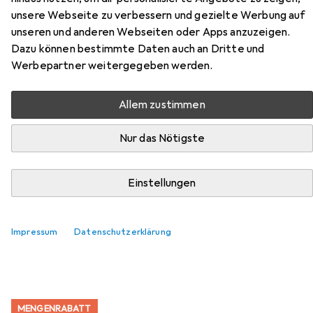
Ada aus der Kategorie Möbelgleiter + Schutzpuffer.
unsere Webseite zu verbessern und gezielte Werbung auf
unseren und anderen Webseiten oder Apps anzuzeigen.
Relevanz
Dazu können bestimmte Daten auch an Dritte und
Produktliste
Werbepartner weitergegeben werden.
Allem zustimmen
MENGENRABATT
Nur das Nötigste
Möbelgleiter + Schutzpuffer
EUR
EUR
4,17
bei 4 Stück
0,26
/
1Stk.
tesa
PROTECT Filzgleiter rund
Einstellungen
Filzgleiter, 16 Stk.
217
Impressum
Datenschutzerklärung
MENGENRABATT