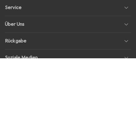
Service
Über Uns
Rückgabe
Soziale Medien
Stellenangebote
Preise
Alle Preise in EUR inkl. MwSt., zzgl.
Versandkosten
bei Bestellungen
unter
30,–
Shop Version
master-20260807-2039-31207921115-1
Unsere Onlineshops
digitec.ch
galaxus.ch
galaxus.at
galaxus.fr
galaxus.it
galaxus.nl
galaxus.be