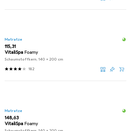
Matratze
EUR
115,31
VitaliSpa
Foamy
Schaumstoffkern, 140 x 200 cm
182
Matratze
EUR
148,63
VitaliSpa
Foamy
Schaumstoffkern, 140 x 200 cm