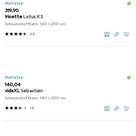
Matratze
EUR
319,90
Irisette
Lotus KS
Schaumstoffkern, 140 x 200 cm
64
Matratze
EUR
140,04
vidaXL
Sebastien
Schaumstoffkern, 140 x 200 cm
14