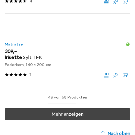
4
Matratze
EUR
309,–
Irisette
Sylt TFK
Federkern, 140 x 200 cm
7
48 von 68 Produkten
Mehr anzeigen
Nach oben