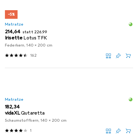
−5%
Matratze
EUR
EUR
214,64
statt
226,99
Irisette
Lotus TFK
Federkern, 140 x 200 cm
162
Matratze
EUR
182,34
vidaXL
Qutaretta
Schaumstoffkern, 140 x 200 cm
1