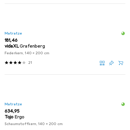
Matratze
EUR
181,46
vidaXL
Grafenberg
Federkern, 140 x 200 cm
21
Matratze
EUR
634,95
Tojo
Ergo
Schaumstoffkern, 140 x 200 cm