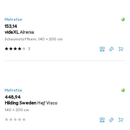
Matratze
EUR
153,14
vidaXL
Alrenia
Schaumstoffkern, 140 x 200 cm
3
Matratze
EUR
448,94
Hilding Sweden
Hej! Visco
140 x 200 cm