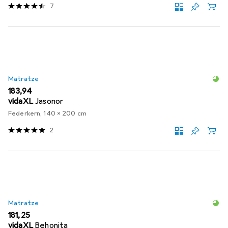
7
Matratze
EUR
183,94
vidaXL
Jasonor
Federkern, 140 x 200 cm
2
Matratze
EUR
181,25
vidaXL
Behonita