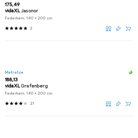
EUR
175,49
vidaXL
Jasonor
Federkern, 140 x 200 cm
2
Matratze
EUR
188,13
vidaXL
Grafenberg
Federkern, 140 x 200 cm
21