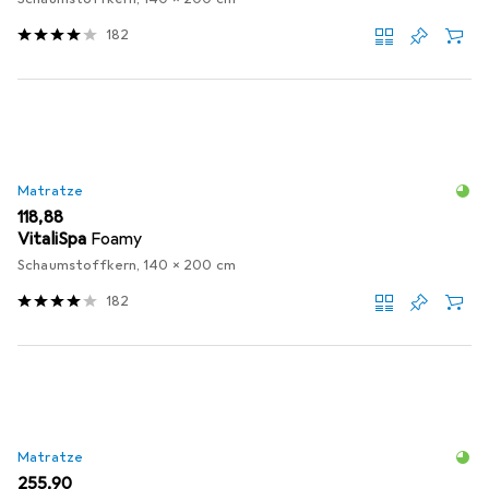
182
Matratze
EUR
118,88
VitaliSpa
Foamy
Schaumstoffkern, 140 x 200 cm
182
Matratze
EUR
255,90