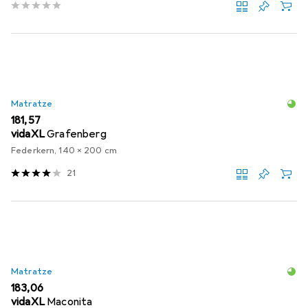
Matratze
EUR
181,57
vidaXL
Grafenberg
Federkern, 140 x 200 cm
21
Matratze
EUR
183,06
vidaXL
Maconita