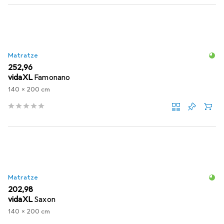
Matratze
EUR
252,96
vidaXL
Famonano
140 x 200 cm
Matratze
EUR
202,98
vidaXL
Saxon
140 x 200 cm