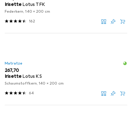
Irisette
Lotus TFK
Federkern, 140 x 200 cm
162
Matratze
EUR
267,70
Irisette
Lotus KS
Schaumstoffkern, 140 x 200 cm
64