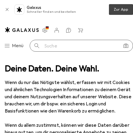
Galaxus
Zur App
Schneller finden und bestellen
Einstellungen
Kundenkonto
Vergleichslisten
Merklisten
Warenkorb
Navigation nach Kategorien
Menü
Suche
-Living Polsterbett mit Knopf-Steppung Claire 140x200
Deine Daten. Deine Wahl.
Zubehör
EUR
389,99
Wenn du nur das Nötigste wählst, erfassen wir mit Cookies
HTI-Living
Polsterbett mit Knopf-
und ähnlichen Technologien Informationen zu deinem Gerät
Steppung Claire 140x200
und deinem Nutzungsverhalten auf unserer Website. Diese
140 x 200 cm
brauchen wir, um dir bspw. ein sicheres Login und
Basisfunktionen wie den Warenkorb zu ermöglichen.
Zubehör für HTI-Living
Wenn du allem zustimmst, können wir diese Daten darüber
hinaus nutzen, um dir personalisierte Angebote zu zeigen,