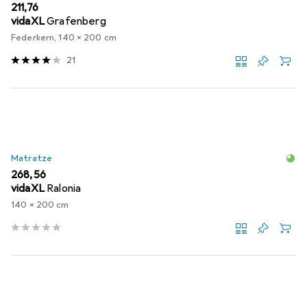
EUR
211,76
vidaXL
Grafenberg
Federkern, 140 x 200 cm
21
Matratze
EUR
268,56
vidaXL
Ralonia
140 x 200 cm