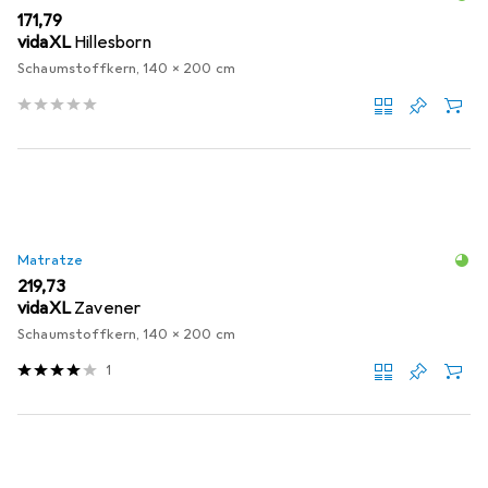
EUR
171,79
vidaXL
Hillesborn
Schaumstoffkern, 140 x 200 cm
Matratze
EUR
219,73
vidaXL
Zavener
Schaumstoffkern, 140 x 200 cm
1