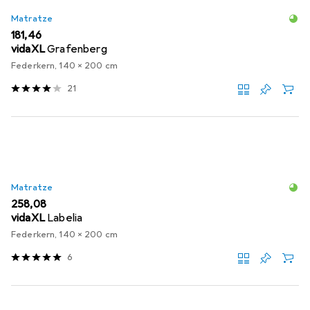
Matratze
EUR
181,46
vidaXL
Grafenberg
Federkern, 140 x 200 cm
21
Matratze
EUR
258,08
vidaXL
Labelia
Federkern, 140 x 200 cm
6