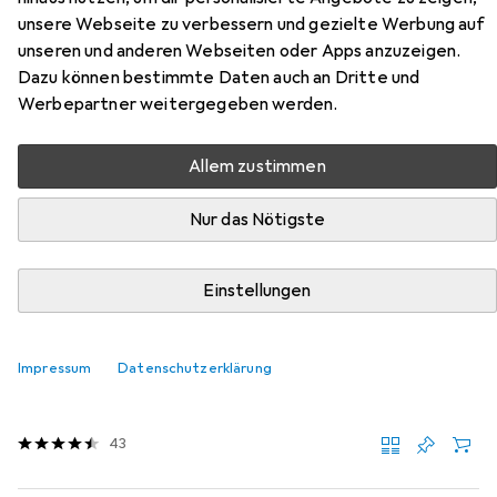
Polsterbett mit Knopf-Steppung
unsere Webseite zu verbessern und gezielte Werbung auf
Claire 140x200
unseren und anderen Webseiten oder Apps anzuzeigen.
Dazu können bestimmte Daten auch an Dritte und
Hier findest du passendes Zubehör zum Produkt HTI-
Werbepartner weitergegeben werden.
Living Polsterbett mit Knopf-Steppung Claire 140x200
aus der Kategorie Matratze.
Allem zustimmen
Relevanz
Nur das Nötigste
Produktliste
Einstellungen
Matratze
EUR
169,99
Impressum
Datenschutzerklärung
Bestschlaf
Visko Gästematratze
Schaumstoffkern, 140 x 200 cm
43