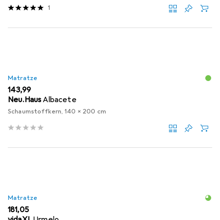
1
Matratze
EUR
143,99
Neu.Haus
Albacete
Schaumstoffkern, 140 x 200 cm
Matratze
EUR
181,05
vidaXL
Urmelo