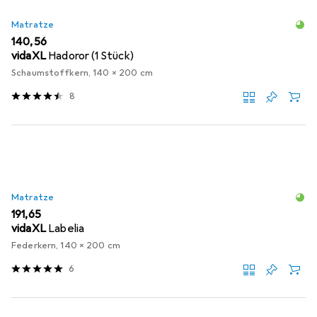
Matratze
EUR
140,56
vidaXL
Hadoror (1 Stück)
Schaumstoffkern, 140 x 200 cm
8
Matratze
EUR
191,65
vidaXL
Labelia
Federkern, 140 x 200 cm
6