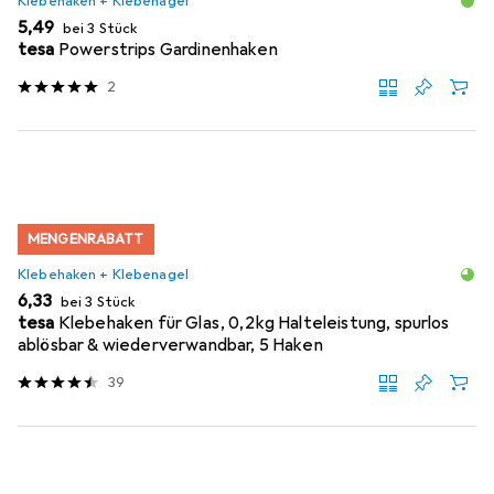
Klebehaken + Klebenagel
EUR
5,49
bei 3 Stück
tesa
Powerstrips Gardinenhaken
2
MENGENRABATT
Klebehaken + Klebenagel
EUR
6,33
bei 3 Stück
tesa
Klebehaken für Glas, 0,2kg Halteleistung, spurlos
ablösbar & wiederverwandbar, 5 Haken
39