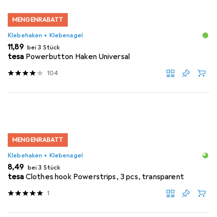
MENGENRABATT
Klebehaken + Klebenagel
EUR
11,89
bei 3 Stück
tesa
Powerbutton Haken Universal
104
MENGENRABATT
Klebehaken + Klebenagel
EUR
8,49
bei 3 Stück
tesa
Clothes hook Powerstrips, 3 pcs, transparent
1