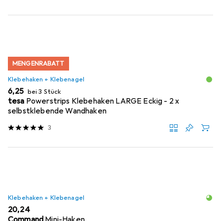
MENGENRABATT
Klebehaken + Klebenagel
EUR
6,25
bei 3 Stück
tesa
Powerstrips Klebehaken LARGE Eckig - 2 x
selbstklebende Wandhaken
3
Klebehaken + Klebenagel
EUR
20,24
Command
Mini-Haken