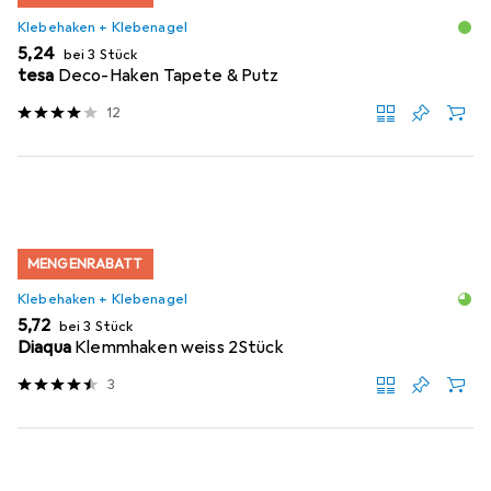
Klebehaken + Klebenagel
EUR
5,24
bei 3 Stück
tesa
Deco-Haken Tapete & Putz
12
MENGENRABATT
Klebehaken + Klebenagel
EUR
5,72
bei 3 Stück
Diaqua
Klemmhaken weiss 2Stück
3