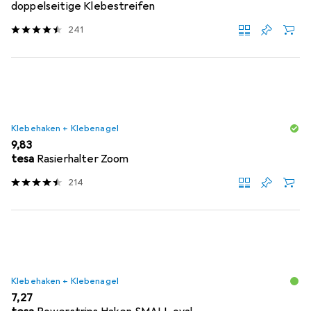
doppelseitige Klebestreifen
241
Klebehaken + Klebenagel
EUR
9,83
tesa
Rasierhalter Zoom
214
Klebehaken + Klebenagel
EUR
7,27