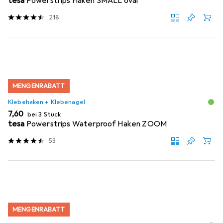
tesa
Powerstrips Haken SMALL oval
218
MENGENRABATT
Klebehaken + Klebenagel
EUR
7,60
bei 3 Stück
tesa
Powerstrips Waterproof Haken ZOOM
53
MENGENRABATT