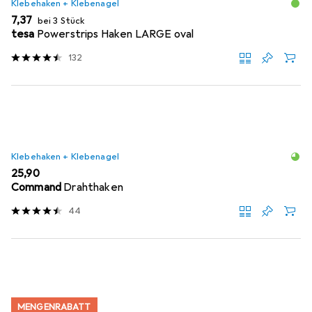
Klebehaken + Klebenagel
EUR
7,37
bei 3 Stück
tesa
Powerstrips Haken LARGE oval
132
Klebehaken + Klebenagel
EUR
25,90
Command
Drahthaken
44
MENGENRABATT