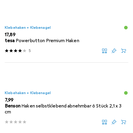
Klebehaken + Klebenagel
EUR
17,89
tesa
Powerbutton Premium Haken
5
Klebehaken + Klebenagel
EUR
7,99
Benson
Haken selbstklebend abnehmbar 6 Stück 2,1 x 3
cm