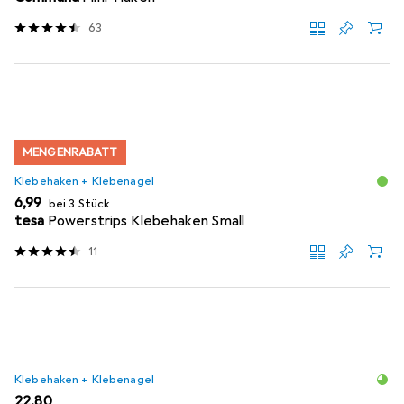
63
MENGENRABATT
Klebehaken + Klebenagel
EUR
6,99
bei 3 Stück
tesa
Powerstrips Klebehaken Small
11
Klebehaken + Klebenagel
EUR
22,80