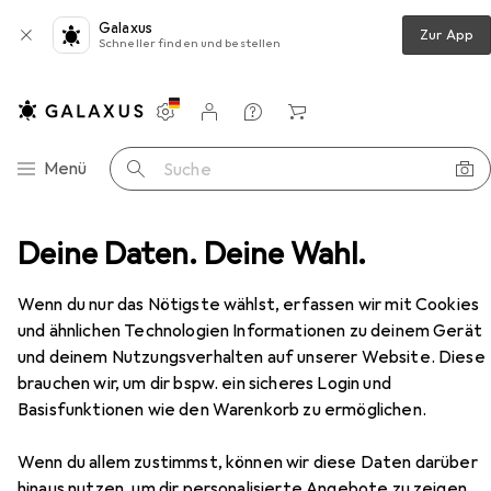
Galaxus
Zur App
Schneller finden und bestellen
Einstellungen
Kundenkonto
Vergleichslisten
Merklisten
Warenkorb
Navigation nach Kategorien
Menü
Suche
Deine Daten. Deine Wahl.
Wanddekoration
Bilderrahmen
Nielsen Apollo
Zubehör
Wenn du nur das Nötigste wählst, erfassen wir mit Cookies
und ähnlichen Technologien Informationen zu deinem Gerät
EUR
13,85
und deinem Nutzungsverhalten auf unserer Website. Diese
Nielsen
Apollo
brauchen wir, um dir bspw. ein sicheres Login und
18 x 24 cm
Basisfunktionen wie den Warenkorb zu ermöglichen.
Wenn du allem zustimmst, können wir diese Daten darüber
hinaus nutzen, um dir personalisierte Angebote zu zeigen,