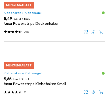
MENGENRABATT
Klebehaken + Klebenagel
EUR
5,49
bei 3 Stück
tesa
Powerstrips Deckenhaken
218
MENGENRABATT
Klebehaken + Klebenagel
EUR
5,68
bei 3 Stück
tesa
Powerstrips Klebehaken Small
11