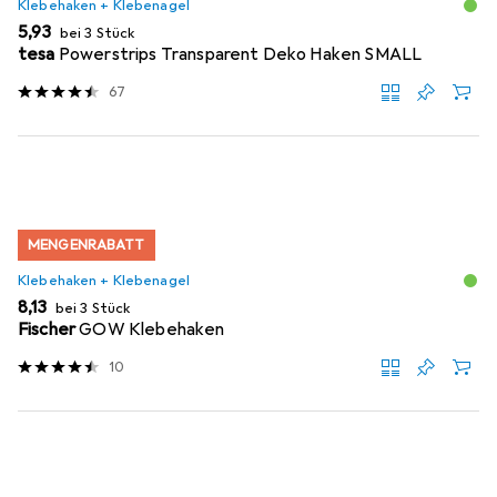
Klebehaken + Klebenagel
EUR
5,93
bei 3 Stück
tesa
Powerstrips Transparent Deko Haken SMALL
67
MENGENRABATT
Klebehaken + Klebenagel
EUR
8,13
bei 3 Stück
Fischer
GOW Klebehaken
10