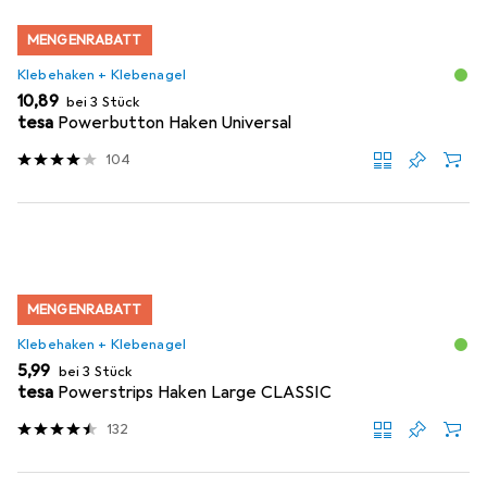
MENGENRABATT
Klebehaken + Klebenagel
EUR
10,89
bei 3 Stück
tesa
Powerbutton Haken Universal
104
MENGENRABATT
Klebehaken + Klebenagel
EUR
5,99
bei 3 Stück
tesa
Powerstrips Haken Large CLASSIC
132