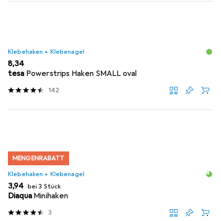
Klebehaken + Klebenagel
EUR
8,34
tesa
Powerstrips Haken SMALL oval
142
MENGENRABATT
Klebehaken + Klebenagel
EUR
3,94
bei 3 Stück
Diaqua
Minihaken
3