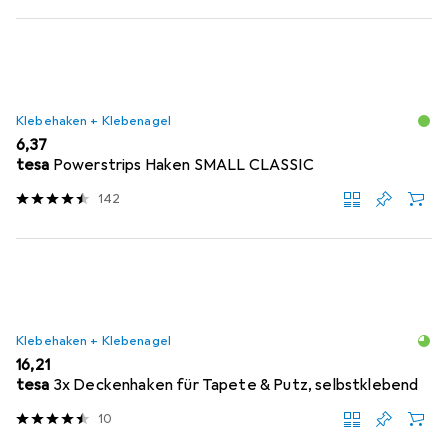
Klebehaken + Klebenagel
EUR
6,37
tesa
Powerstrips Haken SMALL CLASSIC
142
Klebehaken + Klebenagel
EUR
16,21
tesa
3x Deckenhaken für Tapete & Putz, selbstklebend
10