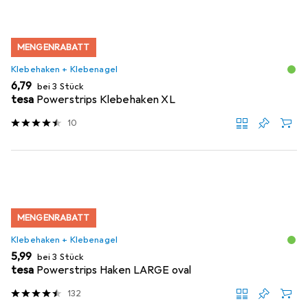
MENGENRABATT
Klebehaken + Klebenagel
EUR
6,79
bei 3 Stück
tesa
Powerstrips Klebehaken XL
10
MENGENRABATT
Klebehaken + Klebenagel
EUR
5,99
bei 3 Stück
tesa
Powerstrips Haken LARGE oval
132