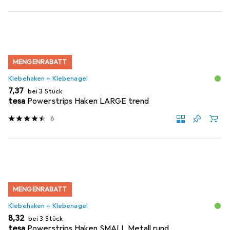
MENGENRABATT
Klebehaken + Klebenagel
EUR
7,37
bei 3 Stück
tesa
Powerstrips Haken LARGE trend
6
MENGENRABATT
Klebehaken + Klebenagel
EUR
8,32
bei 3 Stück
tesa
Powerstrips Haken SMALL Metall rund