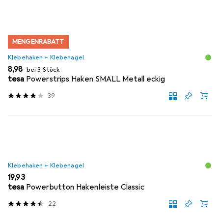
MENGENRABATT
Klebehaken + Klebenagel
EUR
8,98
bei 3 Stück
tesa
Powerstrips Haken SMALL Metall eckig
39
Klebehaken + Klebenagel
EUR
19,93
tesa
Powerbutton Hakenleiste Classic
22