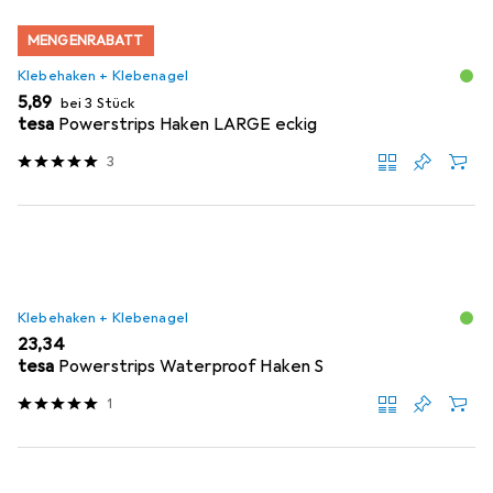
MENGENRABATT
Klebehaken + Klebenagel
EUR
5,89
bei 3 Stück
tesa
Powerstrips Haken LARGE eckig
3
Klebehaken + Klebenagel
EUR
23,34
tesa
Powerstrips Waterproof Haken S
1