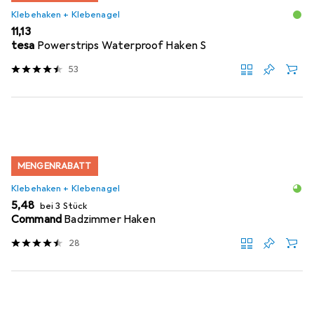
Klebehaken + Klebenagel
EUR
11,13
tesa
Powerstrips Waterproof Haken S
53
MENGENRABATT
Klebehaken + Klebenagel
EUR
5,48
bei 3 Stück
Command
Badzimmer Haken
28