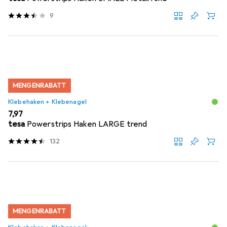
9
MENGENRABATT
Klebehaken + Klebenagel
EUR
7,97
tesa
Powerstrips Haken LARGE trend
132
MENGENRABATT