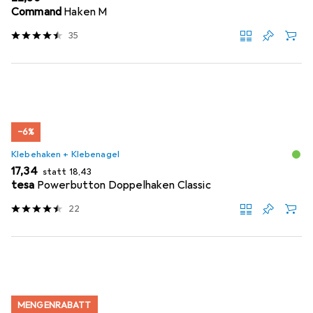
Command
Haken M
35
−6%
Klebehaken + Klebenagel
EUR
EUR
17,34
statt
18,43
tesa
Powerbutton Doppelhaken Classic
22
MENGENRABATT