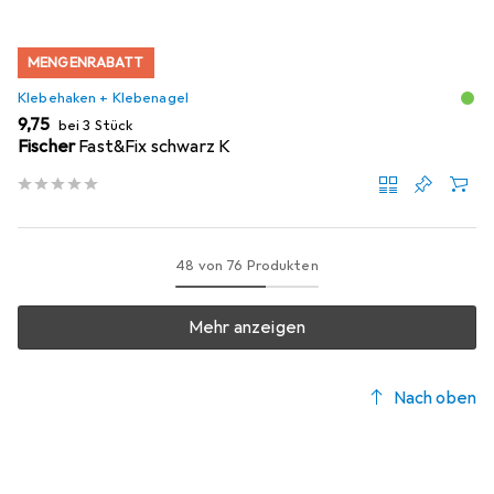
MENGENRABATT
Klebehaken + Klebenagel
EUR
9,75
bei 3 Stück
Fischer
Fast&Fix schwarz K
48 von 76 Produkten
Mehr anzeigen
Nach oben