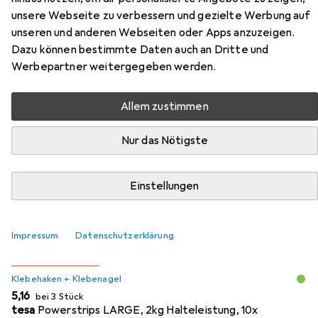
unsere Webseite zu verbessern und gezielte Werbung auf
Zubehör für Nielsen Apollo
unseren und anderen Webseiten oder Apps anzuzeigen.
Dazu können bestimmte Daten auch an Dritte und
Hier findest du passendes Zubehör zum Produkt Nielsen
Werbepartner weitergegeben werden.
Apollo aus der Kategorie Klebehaken + Klebenagel.
Allem zustimmen
Beliebt
Klebehaken + Klebenagel
Nägel
Nur das Nötigste
Relevanz
Einstellungen
Produktliste
Impressum
Datenschutzerklärung
MENGENRABATT
Klebehaken + Klebenagel
EUR
5,16
bei 3 Stück
tesa
Powerstrips LARGE, 2kg Halteleistung, 10x