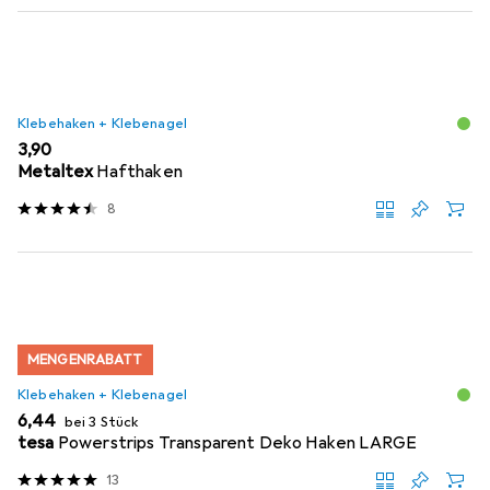
Klebehaken + Klebenagel
EUR
3,90
Metaltex
Hafthaken
8
MENGENRABATT
Klebehaken + Klebenagel
EUR
6,44
bei 3 Stück
tesa
Powerstrips Transparent Deko Haken LARGE
13