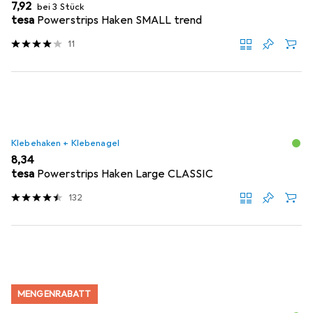
EUR
7,92
bei 3 Stück
tesa
Powerstrips Haken SMALL trend
11
Klebehaken + Klebenagel
EUR
8,34
tesa
Powerstrips Haken Large CLASSIC
132
MENGENRABATT