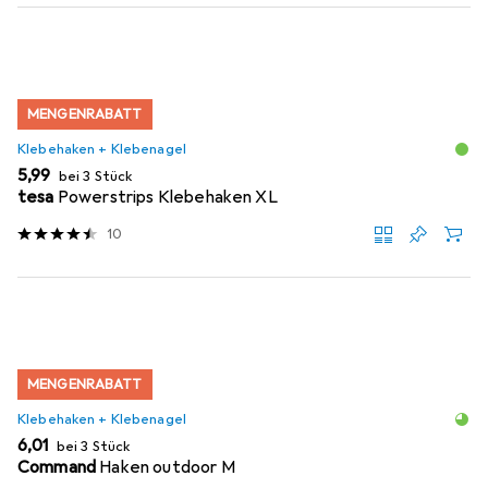
MENGENRABATT
Klebehaken + Klebenagel
EUR
5,99
bei 3 Stück
tesa
Powerstrips Klebehaken XL
10
MENGENRABATT
Klebehaken + Klebenagel
EUR
6,01
bei 3 Stück
Command
Haken outdoor M