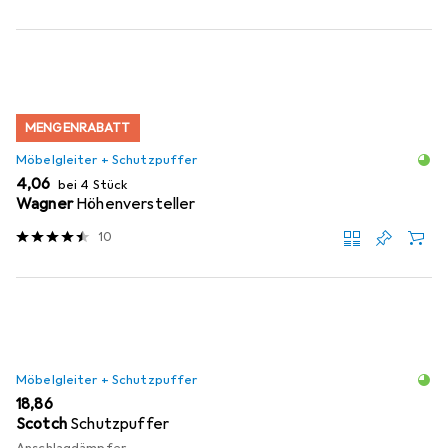
MENGENRABATT
Möbelgleiter + Schutzpuffer
EUR
4,06
bei 4 Stück
Wagner
Höhenversteller
10
Möbelgleiter + Schutzpuffer
EUR
18,86
Scotch
Schutzpuffer
Anschlagdämpfer