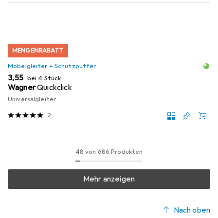
MENGENRABATT
Möbelgleiter + Schutzpuffer
EUR
3,55
bei 4 Stück
Wagner
Quickclick
Universalgleiter
2
48 von 686 Produkten
Mehr anzeigen
Nach oben