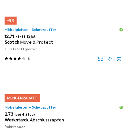
−8%
Möbelgleiter + Schutzpuffer
EUR
EUR
12,71
statt
13,86
Scotch
Move & Protect
Kunststoffgleiter
8
MENGENRABATT
Möbelgleiter + Schutzpuffer
EUR
2,73
bei 4 Stück
Werkstarck
Abschlusszapfen
Rohrkappen