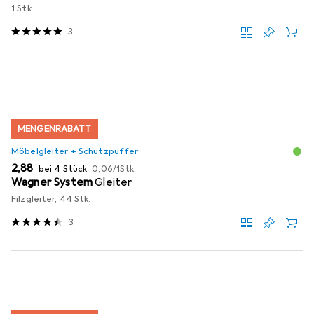
1 Stk.
3
MENGENRABATT
Möbelgleiter + Schutzpuffer
EUR
EUR
2,88
bei 4 Stück
0,06
/
1Stk.
Wagner System
Gleiter
Filzgleiter, 44 Stk.
3