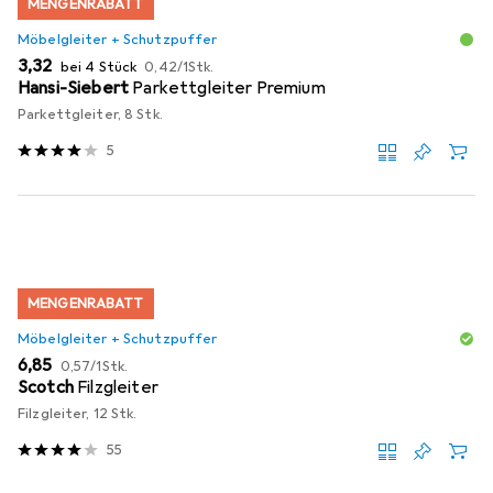
MENGENRABATT
Möbelgleiter + Schutzpuffer
EUR
EUR
3,32
bei 4 Stück
0,42
/
1Stk.
Hansi-Siebert
Parkettgleiter Premium
Parkettgleiter, 8 Stk.
5
MENGENRABATT
Möbelgleiter + Schutzpuffer
EUR
EUR
6,85
0,57
/
1Stk.
Scotch
Filzgleiter
Filzgleiter, 12 Stk.
55