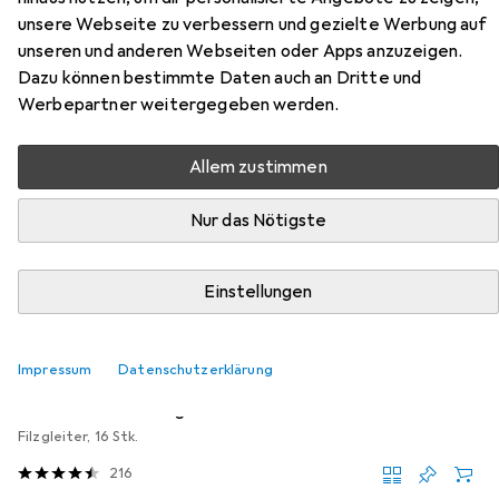
Zubehör für Vicco Eckschrank für
unsere Webseite zu verbessern und gezielte Werbung auf
Hausrat R-Line
unseren und anderen Webseiten oder Apps anzuzeigen.
Dazu können bestimmte Daten auch an Dritte und
Hier findest du passendes Zubehör zum Produkt Vicco
Werbepartner weitergegeben werden.
Eckschrank für Hausrat R-Line aus der Kategorie
Möbelgleiter + Schutzpuffer.
Allem zustimmen
Relevanz
Nur das Nötigste
Produktliste
Einstellungen
MENGENRABATT
Möbelgleiter + Schutzpuffer
Impressum
Datenschutzerklärung
EUR
EUR
4,17
bei 4 Stück
0,26
/
1Stk.
tesa
PROTECT Filzgleiter rund
Filzgleiter, 16 Stk.
216