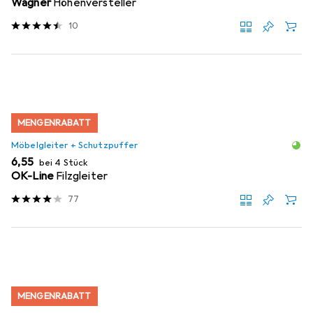
Wagner
Höhenversteller
10
MENGENRABATT
Möbelgleiter + Schutzpuffer
EUR
6,55
bei 4 Stück
OK-Line
Filzgleiter
77
MENGENRABATT