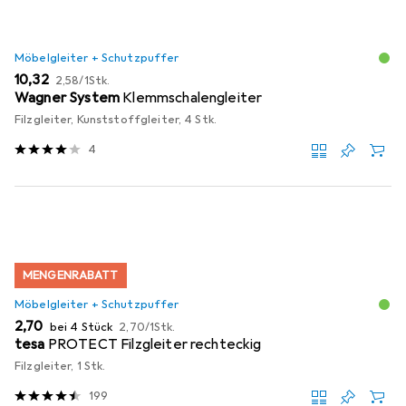
Möbelgleiter + Schutzpuffer
EUR
EUR
10,32
2,58
/
1Stk.
Wagner System
Klemmschalengleiter
Filzgleiter, Kunststoffgleiter, 4 Stk.
4
MENGENRABATT
Möbelgleiter + Schutzpuffer
EUR
EUR
2,70
bei 4 Stück
2,70
/
1Stk.
tesa
PROTECT Filzgleiter rechteckig
Filzgleiter, 1 Stk.
199