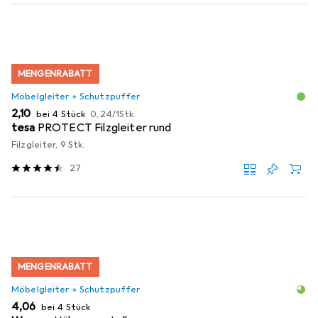
MENGENRABATT
Möbelgleiter + Schutzpuffer
EUR
EUR
2,10
bei 4 Stück
0,24
/
1Stk.
tesa
PROTECT Filzgleiter rund
Filzgleiter, 9 Stk.
27
MENGENRABATT
Möbelgleiter + Schutzpuffer
EUR
4,06
bei 4 Stück