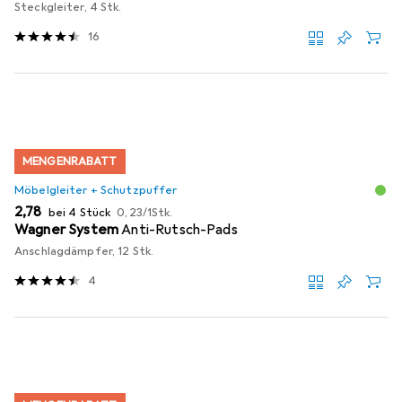
Steckgleiter, 4 Stk.
16
MENGENRABATT
Möbelgleiter + Schutzpuffer
EUR
EUR
2,78
bei 4 Stück
0,23
/
1Stk.
Wagner System
Anti-Rutsch-Pads
Anschlagdämpfer, 12 Stk.
4