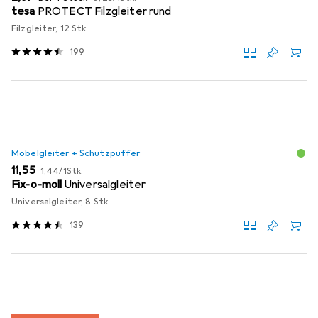
tesa
PROTECT Filzgleiter rund
Filzgleiter, 12 Stk.
199
Möbelgleiter + Schutzpuffer
EUR
EUR
11,55
1,44
/
1Stk.
Fix-o-moll
Universalgleiter
Universalgleiter, 8 Stk.
139