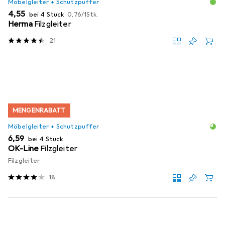
Möbelgleiter + Schutzpuffer
EUR
EUR
4,55
bei 4 Stück
0,76
/
1Stk.
Herma
Filzgleiter
21
MENGENRABATT
Möbelgleiter + Schutzpuffer
EUR
6,59
bei 4 Stück
OK-Line
Filzgleiter
Filzgleiter
18