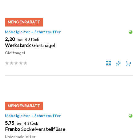
MENGENRABATT
Möbelgleiter + Schutzpuffer
EUR
2,20
bei 4 Stück
Werkstarck
Gleitnägel
Gleitnagel
MENGENRABATT
Möbelgleiter + Schutzpuffer
EUR
5,75
bei 4 Stück
Franko
Sockelverstellfüsse
Universalgleiter