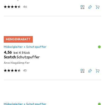
46
MENGENRABATT
Möbelgleiter + Schutzpuffer
EUR
4,56
bei 4 Stück
Scotch
Schutzpuffer
Anschlagdämpfer
45
Möbelgleiter + Schutzpuffer