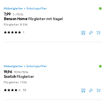
Möbelgleiter + Schutzpuffer
EUR
EUR
7,99
1,–
/
1Stk.
Benson Home
Filzgleiter mit Nagel
Filzgleiter, 8 Stk.
1
Möbelgleiter + Schutzpuffer
EUR
EUR
19,96
19,96
/
1Stk.
Scotch
Filzgleiter
Filzgleiter, 1 Stk.
55