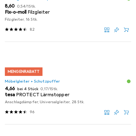
EUR
EUR
8,60
0,54
/
1Stk.
Fix-o-moll
Filzgleiter
Filzgleiter, 16 Stk.
82
MENGENRABATT
Möbelgleiter + Schutzpuffer
EUR
EUR
4,66
bei 4 Stück
0,17
/
1Stk.
tesa
PROTECT Lärmstopper
Anschlagdämpfer, Universalgleiter, 28 Stk.
96