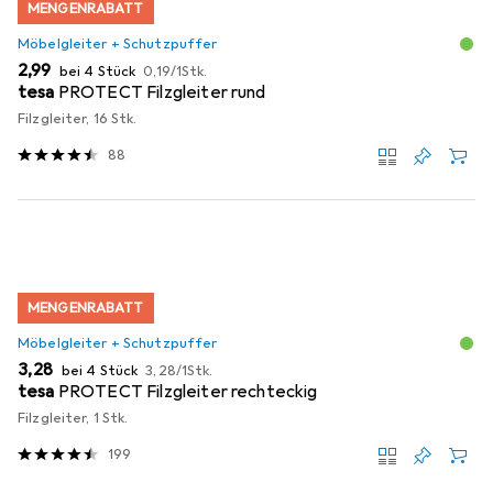
MENGENRABATT
Möbelgleiter + Schutzpuffer
EUR
EUR
2,99
bei 4 Stück
0,19
/
1Stk.
tesa
PROTECT Filzgleiter rund
Filzgleiter, 16 Stk.
88
MENGENRABATT
Möbelgleiter + Schutzpuffer
EUR
EUR
3,28
bei 4 Stück
3,28
/
1Stk.
tesa
PROTECT Filzgleiter rechteckig
Filzgleiter, 1 Stk.
199