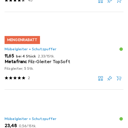
45
MENGENRABATT
Möbelgleiter + Schutzpuffer
EUR
EUR
11,65
bei 4 Stück
2,33
/
1Stk.
Metafranc
Filz-Gleiter TopSoft
Filzgleiter, 5 Stk.
2
Möbelgleiter + Schutzpuffer
EUR
EUR
23,48
0,56
/
1Stk.