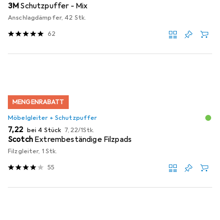
3M
Schutzpuffer - Mix
Anschlagdämpfer, 42 Stk.
62
MENGENRABATT
Möbelgleiter + Schutzpuffer
EUR
EUR
7,22
bei 4 Stück
7,22
/
1Stk.
Scotch
Extrembeständige Filzpads
Filzgleiter, 1 Stk.
55