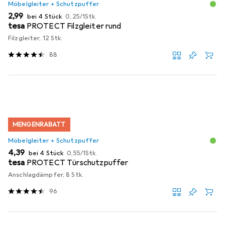
Möbelgleiter + Schutzpuffer
EUR
EUR
2,99
bei 4 Stück
0,25
/
1Stk.
tesa
PROTECT Filzgleiter rund
Filzgleiter, 12 Stk.
88
MENGENRABATT
Möbelgleiter + Schutzpuffer
EUR
EUR
4,39
bei 4 Stück
0,55
/
1Stk.
tesa
PROTECT Türschutzpuffer
Anschlagdämpfer, 8 Stk.
96