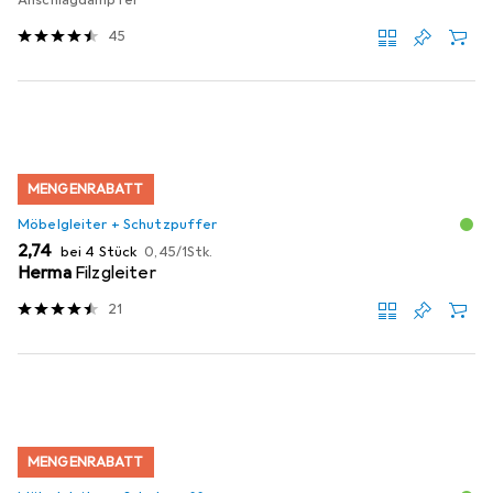
45
MENGENRABATT
Möbelgleiter + Schutzpuffer
EUR
EUR
2,74
bei 4 Stück
0,45
/
1Stk.
Herma
Filzgleiter
21
MENGENRABATT