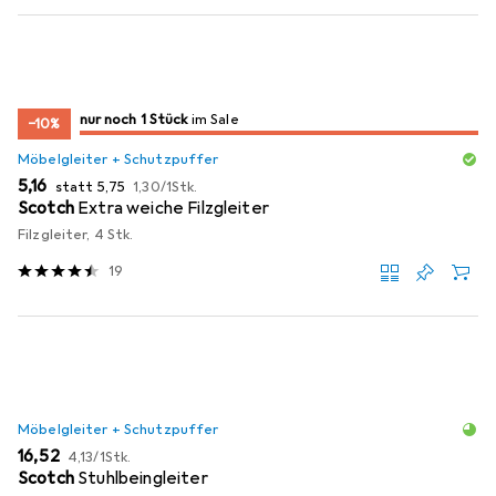
noch 1 Stück
nur noch 1 Stück
im Sale
im Sale
−10%
Möbelgleiter + Schutzpuffer
EUR
EUR
EUR
5,16
statt
5,75
1,30
/
1Stk.
Scotch
Extra weiche Filzgleiter
Filzgleiter, 4 Stk.
19
Möbelgleiter + Schutzpuffer
EUR
EUR
16,52
4,13
/
1Stk.
Scotch
Stuhlbeingleiter