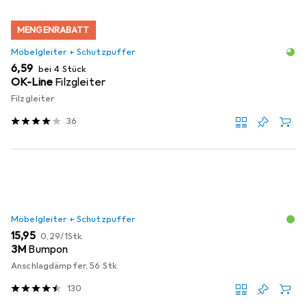
MENGENRABATT
Möbelgleiter + Schutzpuffer
EUR
6,59
bei 4 Stück
OK-Line
Filzgleiter
Filzgleiter
36
Möbelgleiter + Schutzpuffer
EUR
EUR
15,95
0,29
/
1Stk.
3M
Bumpon
Anschlagdämpfer, 56 Stk.
130