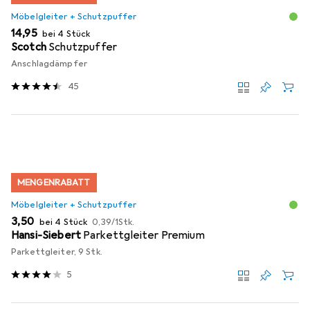
Möbelgleiter + Schutzpuffer
EUR
14,95
bei 4 Stück
Scotch
Schutzpuffer
Anschlagdämpfer
45
MENGENRABATT
Möbelgleiter + Schutzpuffer
EUR
EUR
3,50
bei 4 Stück
0,39
/
1Stk.
Hansi-Siebert
Parkettgleiter Premium
Parkettgleiter, 9 Stk.
5