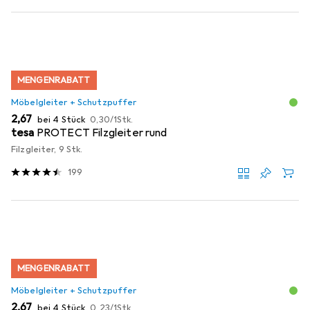
MENGENRABATT
Möbelgleiter + Schutzpuffer
EUR
EUR
2,67
bei 4 Stück
0,30
/
1Stk.
tesa
PROTECT Filzgleiter rund
Filzgleiter, 9 Stk.
199
MENGENRABATT
Möbelgleiter + Schutzpuffer
EUR
EUR
2,67
bei 4 Stück
0,23
/
1Stk.