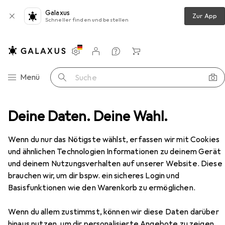
Galaxus
Zur App
Schneller finden und bestellen
Einstellungen
Kundenkonto
Vergleichslisten
Merklisten
Warenkorb
Navigation nach Kategorien
Menü
Suche
zimmer
Deine Daten. Deine Wahl.
Regal
Vicco Eckschrank für Hausrat R-Line
Zubehör
Wenn du nur das Nötigste wählst, erfassen wir mit Cookies
und ähnlichen Technologien Informationen zu deinem Gerät
EUR
170,05
Vicco
Eckschrank für Hausrat R-Line
und deinem Nutzungsverhalten auf unserer Website. Diese
brauchen wir, um dir bspw. ein sicheres Login und
Basisfunktionen wie den Warenkorb zu ermöglichen.
Wenn du allem zustimmst, können wir diese Daten darüber
hinaus nutzen, um dir personalisierte Angebote zu zeigen,