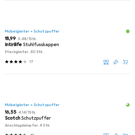
Möbelgleiter + Schutzpuffer
EUR
EUR
18,99
0,48
/
1Stk.
Intirilife
Stuhlfusskappen
Steckgleiter, 40 Stk.
17
Möbelgleiter + Schutzpuffer
EUR
EUR
16,55
4,14
/
1Stk.
Scotch
Schutzpuffer
Anschlagdämpfer, 4 Stk.