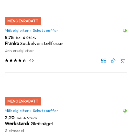
MENGENRABATT
Möbelgleiter + Schutzpuffer
EUR
5,75
bei 4 Stück
Franko
Sockelverstellfüsse
Universalgleiter
46
MENGENRABATT
Möbelgleiter + Schutzpuffer
EUR
2,20
bei 4 Stück
Werkstarck
Gleitnägel
Gleitnagel