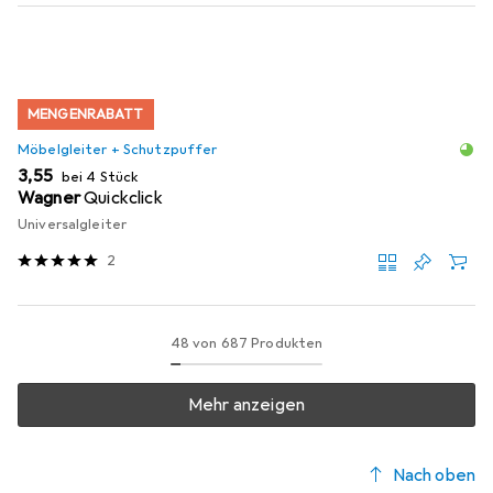
MENGENRABATT
Möbelgleiter + Schutzpuffer
EUR
3,55
bei 4 Stück
Wagner
Quickclick
Universalgleiter
2
48 von 687 Produkten
Mehr anzeigen
Nach oben