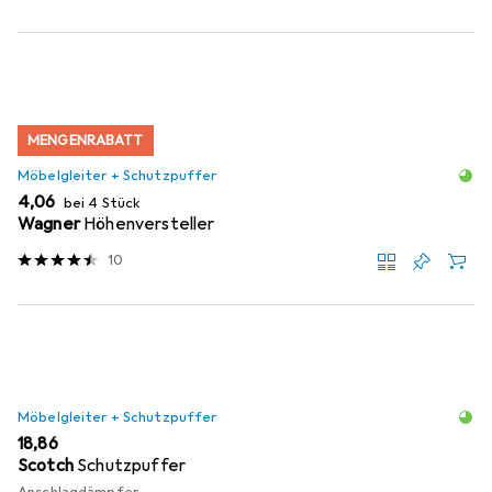
MENGENRABATT
Möbelgleiter + Schutzpuffer
EUR
4,06
bei 4 Stück
Wagner
Höhenversteller
10
Möbelgleiter + Schutzpuffer
EUR
18,86
Scotch
Schutzpuffer
Anschlagdämpfer