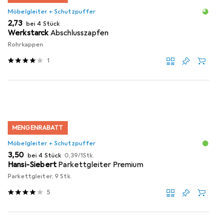
Möbelgleiter + Schutzpuffer
EUR
2,73
bei 4 Stück
Werkstarck
Abschlusszapfen
Rohrkappen
1
MENGENRABATT
Möbelgleiter + Schutzpuffer
EUR
EUR
3,50
bei 4 Stück
0,39
/
1Stk.
Hansi-Siebert
Parkettgleiter Premium
Parkettgleiter, 9 Stk.
5