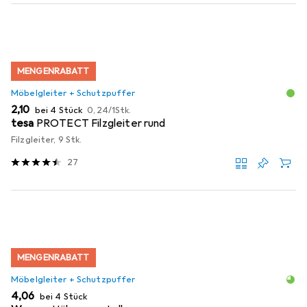
MENGENRABATT
Möbelgleiter + Schutzpuffer
EUR
EUR
2,10
bei 4 Stück
0,24
/
1Stk.
tesa
PROTECT Filzgleiter rund
Filzgleiter, 9 Stk.
27
MENGENRABATT
Möbelgleiter + Schutzpuffer
EUR
4,06
bei 4 Stück