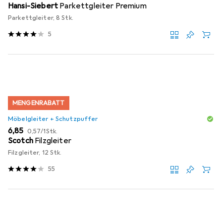
Hansi-Siebert
Parkettgleiter Premium
Parkettgleiter, 8 Stk.
5
MENGENRABATT
Möbelgleiter + Schutzpuffer
EUR
EUR
6,85
0,57
/
1Stk.
Scotch
Filzgleiter
Filzgleiter, 12 Stk.
55