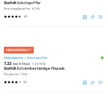
Scotch
Schutzpuffer
Anschlagdämpfer, 4 Stk.
45
MENGENRABATT
Möbelgleiter + Schutzpuffer
EUR
EUR
7,22
bei 4 Stück
7,22
/
1Stk.
Scotch
Extrembeständige Filzpads
Filzgleiter, 1 Stk.
55