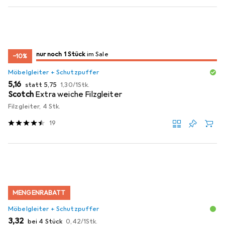
noch 1 Stück
nur noch 1 Stück
im Sale
im Sale
−10%
Möbelgleiter + Schutzpuffer
EUR
EUR
EUR
5,16
statt
5,75
1,30
/
1Stk.
Scotch
Extra weiche Filzgleiter
Filzgleiter, 4 Stk.
19
MENGENRABATT
Möbelgleiter + Schutzpuffer
EUR
EUR
3,32
bei 4 Stück
0,42
/
1Stk.