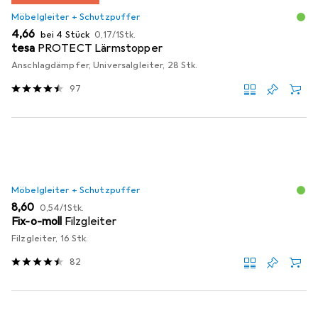
Möbelgleiter + Schutzpuffer
EUR
EUR
4,66
bei 4 Stück
0,17
/
1Stk.
tesa
PROTECT Lärmstopper
Anschlagdämpfer, Universalgleiter, 28 Stk.
97
Möbelgleiter + Schutzpuffer
EUR
EUR
8,60
0,54
/
1Stk.
Fix-o-moll
Filzgleiter
Filzgleiter, 16 Stk.
82