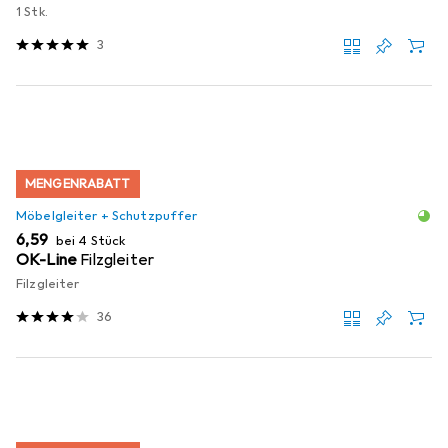
1 Stk.
3
MENGENRABATT
Möbelgleiter + Schutzpuffer
EUR
6,59
bei 4 Stück
OK-Line
Filzgleiter
Filzgleiter
36