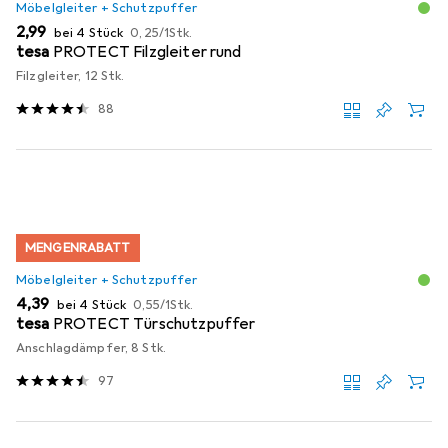
Möbelgleiter + Schutzpuffer
EUR
EUR
2,99
bei 4 Stück
0,25
/
1Stk.
tesa
PROTECT Filzgleiter rund
Filzgleiter, 12 Stk.
88
MENGENRABATT
Möbelgleiter + Schutzpuffer
EUR
EUR
4,39
bei 4 Stück
0,55
/
1Stk.
tesa
PROTECT Türschutzpuffer
Anschlagdämpfer, 8 Stk.
97