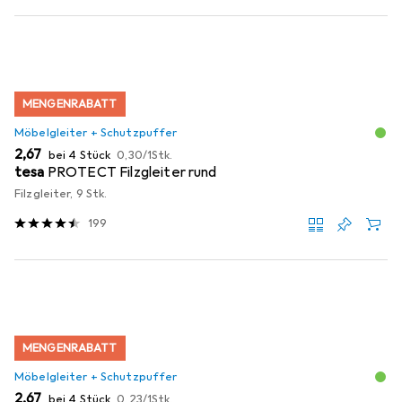
MENGENRABATT
Möbelgleiter + Schutzpuffer
EUR
EUR
2,67
bei 4 Stück
0,30
/
1Stk.
tesa
PROTECT Filzgleiter rund
Filzgleiter, 9 Stk.
199
MENGENRABATT
Möbelgleiter + Schutzpuffer
EUR
EUR
2,67
bei 4 Stück
0,23
/
1Stk.