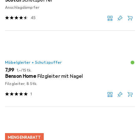
Anschlagdämpfer
45
Möbelgleiter + Schutzpuffer
EUR
EUR
7,99
1,–
/
1Stk.
Benson Home
Filzgleiter mit Nagel
Filzgleiter, 8 Stk.
1
MENGENRABATT