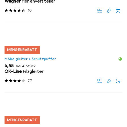
Wagner
Höhenversteller
10
MENGENRABATT
Möbelgleiter + Schutzpuffer
EUR
6,55
bei 4 Stück
OK-Line
Filzgleiter
77
MENGENRABATT