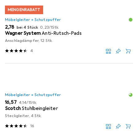
MENGENRABATT
Möbelgleiter + Schutzpuffer
EUR
EUR
2,78
bei 4 Stück
0,23
/
1Stk.
Wagner System
Anti-Rutsch-Pads
Anschlagdämpfer, 12 Stk.
4
Möbelgleiter + Schutzpuffer
EUR
EUR
16,57
4,14
/
1Stk.
Scotch
Stuhlbeingleiter
Steckgleiter, 4 Stk.
16