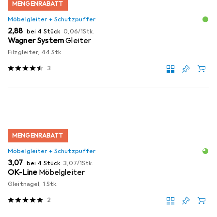
MENGENRABATT
Möbelgleiter + Schutzpuffer
EUR
EUR
2,88
bei 4 Stück
0,06
/
1Stk.
Wagner System
Gleiter
Filzgleiter, 44 Stk.
3
MENGENRABATT
Möbelgleiter + Schutzpuffer
EUR
EUR
3,07
bei 4 Stück
3,07
/
1Stk.
OK-Line
Möbelgleiter
Gleitnagel, 1 Stk.
2