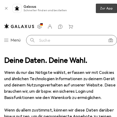
Galaxus
Zur App
Schneller finden und bestellen
Einstellungen
Kundenkonto
Vergleichslisten
Merklisten
Warenkorb
Navigation nach Kategorien
Menü
Suche
zimmer
Deine Daten. Deine Wahl.
Regal
Vicco Eckschrank für Hausrat R-Line
Zubehör
Wenn du nur das Nötigste wählst, erfassen wir mit Cookies
und ähnlichen Technologien Informationen zu deinem Gerät
EUR
202,18
Vicco
Eckschrank für Hausrat R-Line
und deinem Nutzungsverhalten auf unserer Website. Diese
brauchen wir, um dir bspw. ein sicheres Login und
Basisfunktionen wie den Warenkorb zu ermöglichen.
Wenn du allem zustimmst, können wir diese Daten darüber
hinaus nutzen, um dir personalisierte Angebote zu zeigen,