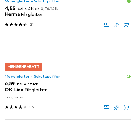
Möbelgleiter + Schutzpuffer
EUR
EUR
4,55
bei 4 Stück
0,76
/
1Stk.
Herma
Filzgleiter
21
MENGENRABATT
Möbelgleiter + Schutzpuffer
EUR
6,59
bei 4 Stück
OK-Line
Filzgleiter
Filzgleiter
36