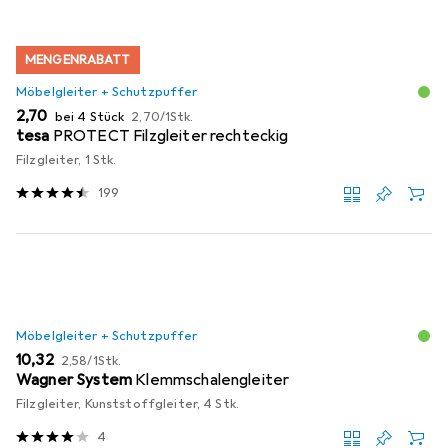
MENGENRABATT
Möbelgleiter + Schutzpuffer
EUR
EUR
2,70
bei 4 Stück
2,70
/
1Stk.
tesa
PROTECT Filzgleiter rechteckig
Filzgleiter, 1 Stk.
199
Möbelgleiter + Schutzpuffer
EUR
EUR
10,32
2,58
/
1Stk.
Wagner System
Klemmschalengleiter
Filzgleiter, Kunststoffgleiter, 4 Stk.
4