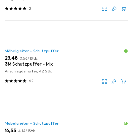
2
Möbelgleiter + Schutzpuffer
EUR
EUR
23,48
0,56
/
1Stk.
3M
Schutzpuffer - Mix
Anschlagdämpfer, 42 Stk.
62
Möbelgleiter + Schutzpuffer
EUR
EUR
16,55
4,14
/
1Stk.