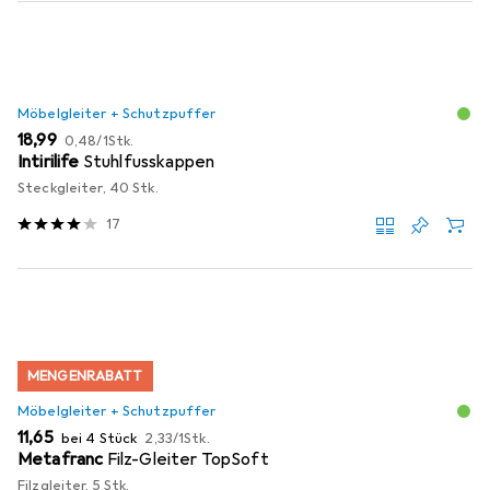
Möbelgleiter + Schutzpuffer
EUR
EUR
18,99
0,48
/
1Stk.
Intirilife
Stuhlfusskappen
Steckgleiter, 40 Stk.
17
MENGENRABATT
Möbelgleiter + Schutzpuffer
EUR
EUR
11,65
bei 4 Stück
2,33
/
1Stk.
Metafranc
Filz-Gleiter TopSoft
Filzgleiter, 5 Stk.