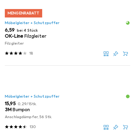
MENGENRABATT
Möbelgleiter + Schutzpuffer
EUR
6,59
bei 4 Stück
OK-Line
Filzgleiter
Filzgleiter
18
Möbelgleiter + Schutzpuffer
EUR
EUR
15,95
0,29
/
1Stk.
3M
Bumpon
Anschlagdämpfer, 56 Stk.
130