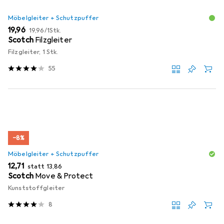
Möbelgleiter + Schutzpuffer
EUR
EUR
19,96
19,96
/
1Stk.
Scotch
Filzgleiter
Filzgleiter, 1 Stk.
55
−8%
Möbelgleiter + Schutzpuffer
EUR
EUR
12,71
statt
13,86
Scotch
Move & Protect
Kunststoffgleiter
8