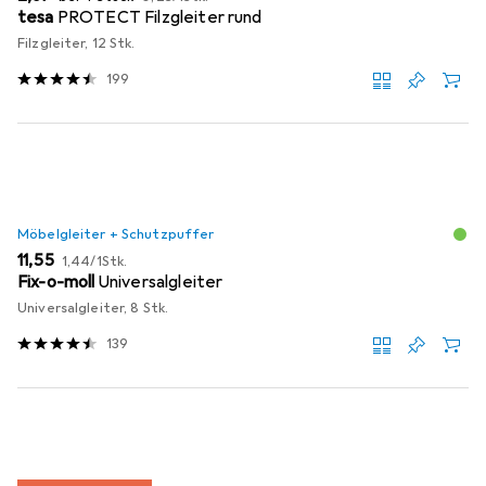
tesa
PROTECT Filzgleiter rund
Filzgleiter, 12 Stk.
199
Möbelgleiter + Schutzpuffer
EUR
EUR
11,55
1,44
/
1Stk.
Fix-o-moll
Universalgleiter
Universalgleiter, 8 Stk.
139