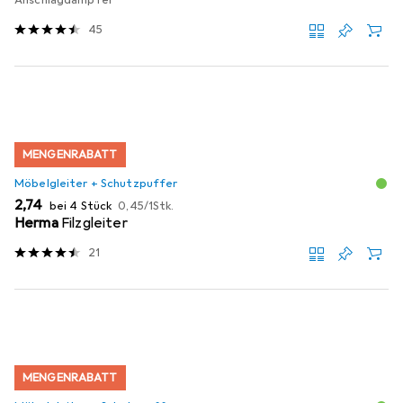
45
MENGENRABATT
Möbelgleiter + Schutzpuffer
EUR
EUR
2,74
bei 4 Stück
0,45
/
1Stk.
Herma
Filzgleiter
21
MENGENRABATT