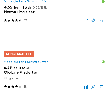
Möbelgleiter + Schutzpuffer
EUR
EUR
4,55
bei 4 Stück
0,76
/
1Stk.
Herma
Filzgleiter
21
MENGENRABATT
Möbelgleiter + Schutzpuffer
EUR
6,59
bei 4 Stück
OK-Line
Filzgleiter
Filzgleiter
18