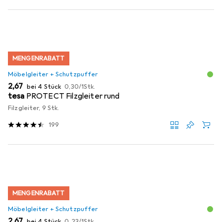
MENGENRABATT
Möbelgleiter + Schutzpuffer
EUR
EUR
2,67
bei 4 Stück
0,30
/
1Stk.
tesa
PROTECT Filzgleiter rund
Filzgleiter, 9 Stk.
199
MENGENRABATT
Möbelgleiter + Schutzpuffer
EUR
EUR
2,67
bei 4 Stück
0,23
/
1Stk.