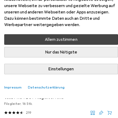
Zubehör für Vicco
unsere Webseite zu verbessern und gezielte Werbung auf
Eckunterschrank R-Line
unseren und anderen Webseiten oder Apps anzuzeigen.
Dazu können bestimmte Daten auch an Dritte und
Hier findest du passendes Zubehör zum Produkt Vicco
Werbepartner weitergegeben werden.
Eckunterschrank R-Line aus der Kategorie Möbelgleiter +
Schutzpuffer.
Allem zustimmen
Relevanz
Nur das Nötigste
Produktliste
Einstellungen
MENGENRABATT
Möbelgleiter + Schutzpuffer
Impressum
Datenschutzerklärung
EUR
EUR
4,17
bei 4 Stück
0,26
/
1Stk.
tesa
PROTECT Filzgleiter rund
Filzgleiter, 16 Stk.
219