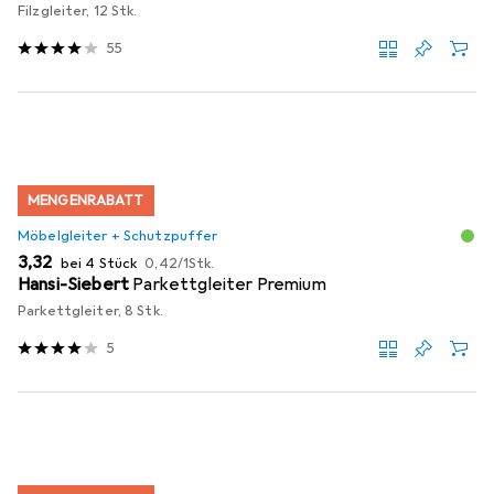
Filzgleiter, 12 Stk.
55
MENGENRABATT
Möbelgleiter + Schutzpuffer
EUR
EUR
3,32
bei 4 Stück
0,42
/
1Stk.
Hansi-Siebert
Parkettgleiter Premium
Parkettgleiter, 8 Stk.
5