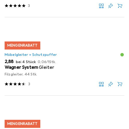
3
MENGENRABATT
Möbelgleiter + Schutzpuffer
EUR
EUR
2,88
bei 4 Stück
0,06
/
1Stk.
Wagner System
Gleiter
Filzgleiter, 44 Stk.
3
MENGENRABATT