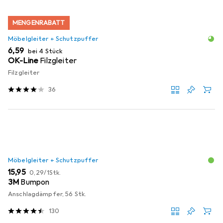
MENGENRABATT
Möbelgleiter + Schutzpuffer
EUR
6,59
bei 4 Stück
OK-Line
Filzgleiter
Filzgleiter
36
Möbelgleiter + Schutzpuffer
EUR
EUR
15,95
0,29
/
1Stk.
3M
Bumpon
Anschlagdämpfer, 56 Stk.
130