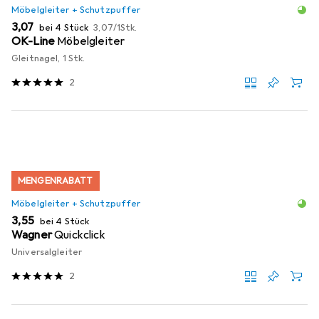
Möbelgleiter + Schutzpuffer
EUR
EUR
3,07
bei 4 Stück
3,07
/
1Stk.
OK-Line
Möbelgleiter
Gleitnagel, 1 Stk.
2
MENGENRABATT
Möbelgleiter + Schutzpuffer
EUR
3,55
bei 4 Stück
Wagner
Quickclick
Universalgleiter
2