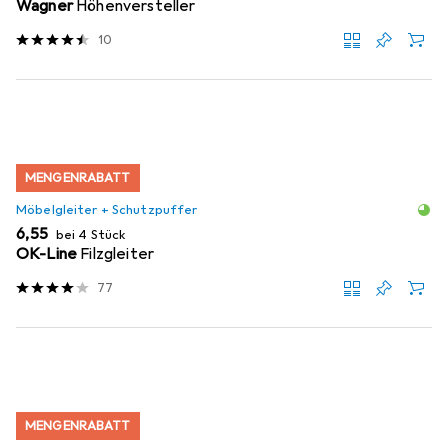
Wagner
Höhenversteller
10
MENGENRABATT
Möbelgleiter + Schutzpuffer
EUR
6,55
bei 4 Stück
OK-Line
Filzgleiter
77
MENGENRABATT