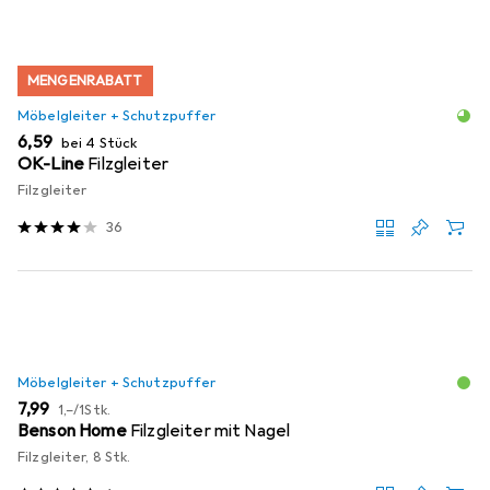
MENGENRABATT
Möbelgleiter + Schutzpuffer
EUR
6,59
bei 4 Stück
OK-Line
Filzgleiter
Filzgleiter
36
Möbelgleiter + Schutzpuffer
EUR
EUR
7,99
1,–
/
1Stk.
Benson Home
Filzgleiter mit Nagel
Filzgleiter, 8 Stk.