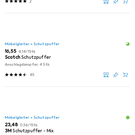
2
Möbelgleiter + Schutzpuffer
EUR
EUR
16,55
4,14
/
1Stk.
Scotch
Schutzpuffer
Anschlagdämpfer, 4 Stk.
45
Möbelgleiter + Schutzpuffer
EUR
EUR
23,48
0,56
/
1Stk.
3M
Schutzpuffer - Mix