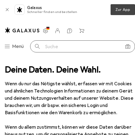
Galaxus
Zur App
Schneller finden und bestellen
Einstellungen
Kundenkonto
Vergleichslisten
Merklisten
Warenkorb
Navigation nach Kategorien
Menü
Suche
Wohnzimmer
Deine Daten. Deine Wahl.
Regal
Vicco Eckunterschrank R-Line
Zubehör
Wenn du nur das Nötigste wählst, erfassen wir mit Cookies
EUR
203,37
und ähnlichen Technologien Informationen zu deinem Gerät
Vicco
Eckunterschrank R-Line
und deinem Nutzungsverhalten auf unserer Website. Diese
86 x 46 x 81.60 cm
brauchen wir, um dir bspw. ein sicheres Login und
Basisfunktionen wie den Warenkorb zu ermöglichen.
Wenn du allem zustimmst, können wir diese Daten darüber
hinaus nutzen, um dir personalisierte Angebote zu zeigen,