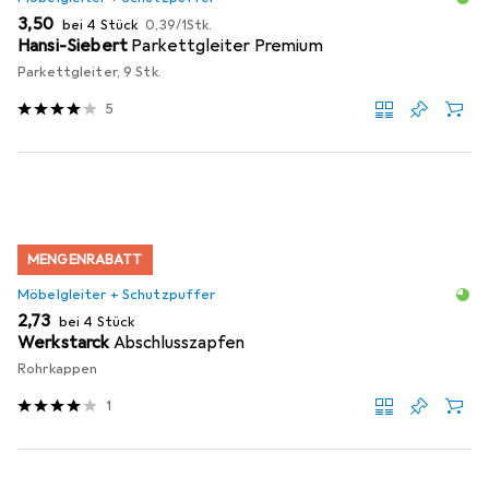
EUR
EUR
3,50
bei 4 Stück
0,39
/
1Stk.
Hansi-Siebert
Parkettgleiter Premium
Parkettgleiter, 9 Stk.
5
MENGENRABATT
Möbelgleiter + Schutzpuffer
EUR
2,73
bei 4 Stück
Werkstarck
Abschlusszapfen
Rohrkappen
1