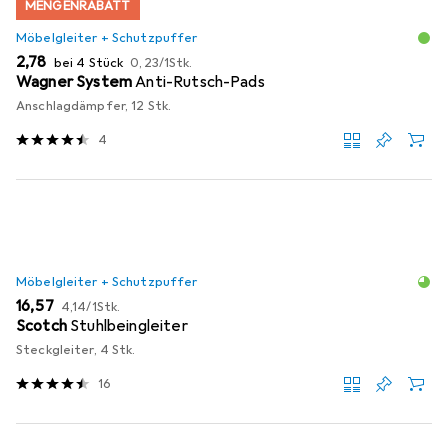
MENGENRABATT
Möbelgleiter + Schutzpuffer
EUR
EUR
2,78
bei 4 Stück
0,23
/
1Stk.
Wagner System
Anti-Rutsch-Pads
Anschlagdämpfer, 12 Stk.
4
Möbelgleiter + Schutzpuffer
EUR
EUR
16,57
4,14
/
1Stk.
Scotch
Stuhlbeingleiter
Steckgleiter, 4 Stk.
16