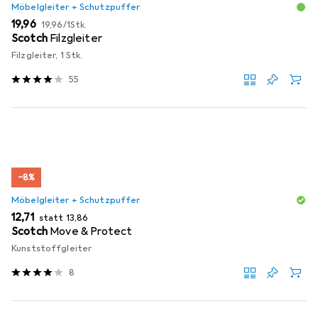
Möbelgleiter + Schutzpuffer
EUR
EUR
19,96
19,96
/
1Stk.
Scotch
Filzgleiter
Filzgleiter, 1 Stk.
55
−8%
Möbelgleiter + Schutzpuffer
EUR
EUR
12,71
statt
13,86
Scotch
Move & Protect
Kunststoffgleiter
8