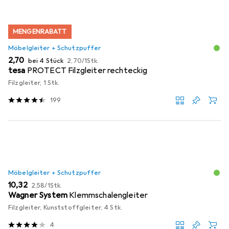
MENGENRABATT
Möbelgleiter + Schutzpuffer
EUR
EUR
2,70
bei 4 Stück
2,70
/
1Stk.
tesa
PROTECT Filzgleiter rechteckig
Filzgleiter, 1 Stk.
199
Möbelgleiter + Schutzpuffer
EUR
EUR
10,32
2,58
/
1Stk.
Wagner System
Klemmschalengleiter
Filzgleiter, Kunststoffgleiter, 4 Stk.
4