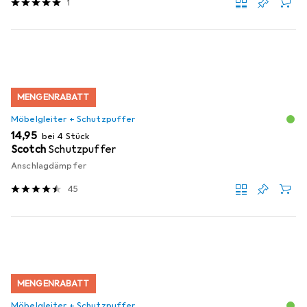
1
MENGENRABATT
Möbelgleiter + Schutzpuffer
EUR
14,95
bei 4 Stück
Scotch
Schutzpuffer
Anschlagdämpfer
45
MENGENRABATT
Möbelgleiter + Schutzpuffer