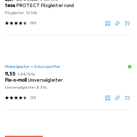
tesa
PROTECT Filzgleiter rund
Filzgleiter, 12 Stk.
199
Möbelgleiter + Schutzpuffer
EUR
EUR
11,55
1,44
/
1Stk.
Fix-o-moll
Universalgleiter
Universalgleiter, 8 Stk.
139