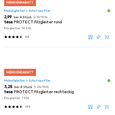
MENGENRABATT
Möbelgleiter + Schutzpuffer
EUR
EUR
2,99
bei 4 Stück
0,19
/
1Stk.
tesa
PROTECT Filzgleiter rund
Filzgleiter, 16 Stk.
88
MENGENRABATT
Möbelgleiter + Schutzpuffer
EUR
EUR
3,28
bei 4 Stück
3,28
/
1Stk.
tesa
PROTECT Filzgleiter rechteckig
Filzgleiter, 1 Stk.
199