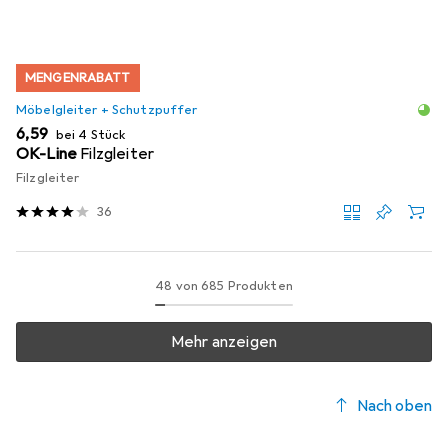
MENGENRABATT
Möbelgleiter + Schutzpuffer
EUR
6,59
bei 4 Stück
OK-Line
Filzgleiter
Filzgleiter
36
48 von 685 Produkten
Mehr anzeigen
Nach oben