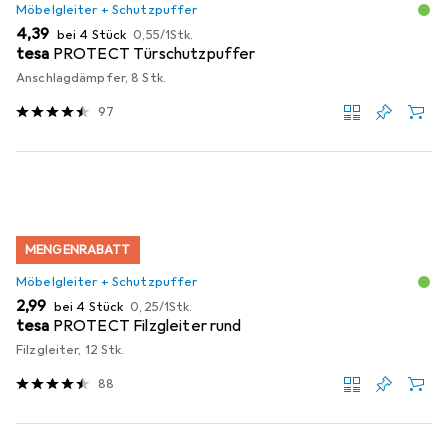
Möbelgleiter + Schutzpuffer
EUR
EUR
4,39
bei 4 Stück
0,55
/
1Stk.
tesa
PROTECT Türschutzpuffer
Anschlagdämpfer, 8 Stk.
97
MENGENRABATT
Möbelgleiter + Schutzpuffer
EUR
EUR
2,99
bei 4 Stück
0,25
/
1Stk.
tesa
PROTECT Filzgleiter rund
Filzgleiter, 12 Stk.
88