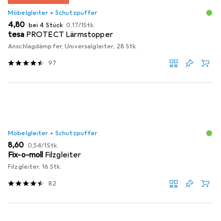
Möbelgleiter + Schutzpuffer
EUR
EUR
4,80
bei 4 Stück
0,17
/
1Stk.
tesa
PROTECT Lärmstopper
Anschlagdämpfer, Universalgleiter, 28 Stk.
97
Möbelgleiter + Schutzpuffer
EUR
EUR
8,60
0,54
/
1Stk.
Fix-o-moll
Filzgleiter
Filzgleiter, 16 Stk.
82