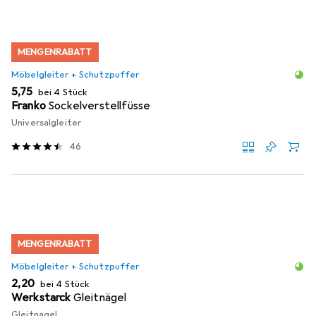
MENGENRABATT
Möbelgleiter + Schutzpuffer
EUR
5,75
bei 4 Stück
Franko
Sockelverstellfüsse
Universalgleiter
46
MENGENRABATT
Möbelgleiter + Schutzpuffer
EUR
2,20
bei 4 Stück
Werkstarck
Gleitnägel
Gleitnagel