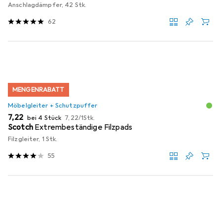
Anschlagdämpfer, 42 Stk.
62
MENGENRABATT
Möbelgleiter + Schutzpuffer
EUR
EUR
7,22
bei 4 Stück
7,22
/
1Stk.
Scotch
Extrembeständige Filzpads
Filzgleiter, 1 Stk.
55