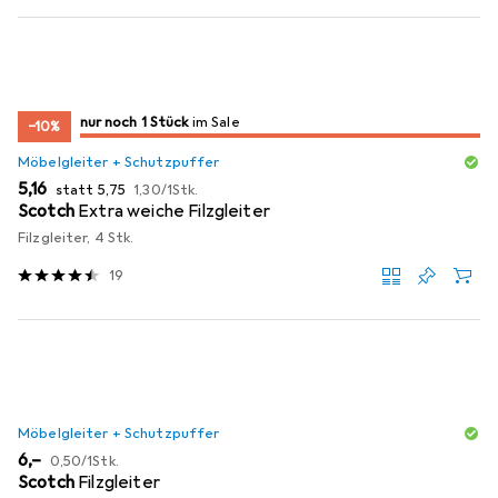
noch 1 Stück
nur noch 1 Stück
im Sale
im Sale
−10%
Möbelgleiter + Schutzpuffer
EUR
EUR
EUR
5,16
statt
5,75
1,30
/
1Stk.
Scotch
Extra weiche Filzgleiter
Filzgleiter, 4 Stk.
19
Möbelgleiter + Schutzpuffer
EUR
EUR
6,–
0,50
/
1Stk.
Scotch
Filzgleiter