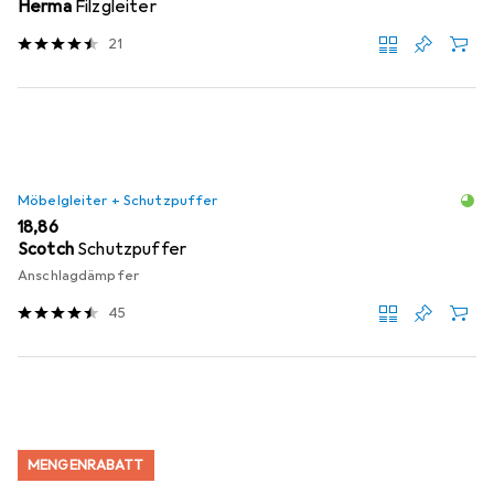
Herma
Filzgleiter
21
Möbelgleiter + Schutzpuffer
EUR
18,86
Scotch
Schutzpuffer
Anschlagdämpfer
45
MENGENRABATT