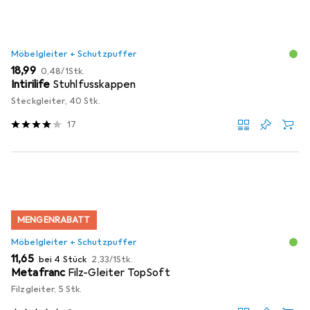
Möbelgleiter + Schutzpuffer
EUR
EUR
18,99
0,48
/
1Stk.
Intirilife
Stuhlfusskappen
Steckgleiter, 40 Stk.
17
MENGENRABATT
Möbelgleiter + Schutzpuffer
EUR
EUR
11,65
bei 4 Stück
2,33
/
1Stk.
Metafranc
Filz-Gleiter TopSoft
Filzgleiter, 5 Stk.