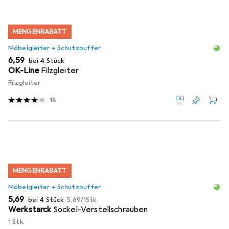
MENGENRABATT
Möbelgleiter + Schutzpuffer
EUR
6,59
bei 4 Stück
OK-Line
Filzgleiter
Filzgleiter
18
MENGENRABATT
Möbelgleiter + Schutzpuffer
EUR
EUR
5,69
bei 4 Stück
5,69
/
1Stk.
Werkstarck
Sockel-Verstellschrauben
1 Stk.