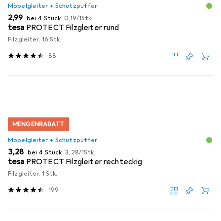
Möbelgleiter + Schutzpuffer
EUR
EUR
2,99
bei 4 Stück
0,19
/
1Stk.
tesa
PROTECT Filzgleiter rund
Filzgleiter, 16 Stk.
88
MENGENRABATT
Möbelgleiter + Schutzpuffer
EUR
EUR
3,28
bei 4 Stück
3,28
/
1Stk.
tesa
PROTECT Filzgleiter rechteckig
Filzgleiter, 1 Stk.
199