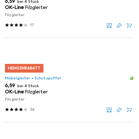
EUR
6,59
bei 4 Stück
OK-Line
Filzgleiter
Filzgleiter
17
MENGENRABATT
Möbelgleiter + Schutzpuffer
EUR
6,59
bei 4 Stück
OK-Line
Filzgleiter
Filzgleiter
36