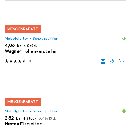
MENGENRABATT
Möbelgleiter + Schutzpuffer
EUR
4,06
bei 4 Stück
Wagner
Höhenversteller
10
MENGENRABATT
Möbelgleiter + Schutzpuffer
EUR
EUR
2,82
bei 4 Stück
0,48
/
1Stk.
Herma
Filzgleiter