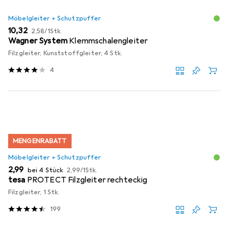
Möbelgleiter + Schutzpuffer
EUR
EUR
10,32
2,58
/
1Stk.
Wagner System
Klemmschalengleiter
Filzgleiter, Kunststoffgleiter, 4 Stk.
4
MENGENRABATT
Möbelgleiter + Schutzpuffer
EUR
EUR
2,99
bei 4 Stück
2,99
/
1Stk.
tesa
PROTECT Filzgleiter rechteckig
Filzgleiter, 1 Stk.
199