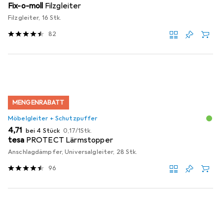
Fix-o-moll
Filzgleiter
Filzgleiter, 16 Stk.
82
MENGENRABATT
Möbelgleiter + Schutzpuffer
EUR
EUR
4,71
bei 4 Stück
0,17
/
1Stk.
tesa
PROTECT Lärmstopper
Anschlagdämpfer, Universalgleiter, 28 Stk.
96