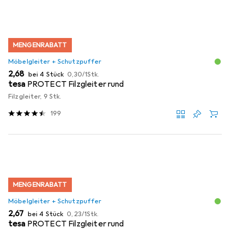
MENGENRABATT
Möbelgleiter + Schutzpuffer
EUR
EUR
2,68
bei 4 Stück
0,30
/
1Stk.
tesa
PROTECT Filzgleiter rund
Filzgleiter, 9 Stk.
199
MENGENRABATT
Möbelgleiter + Schutzpuffer
EUR
EUR
2,67
bei 4 Stück
0,23
/
1Stk.
tesa
PROTECT Filzgleiter rund