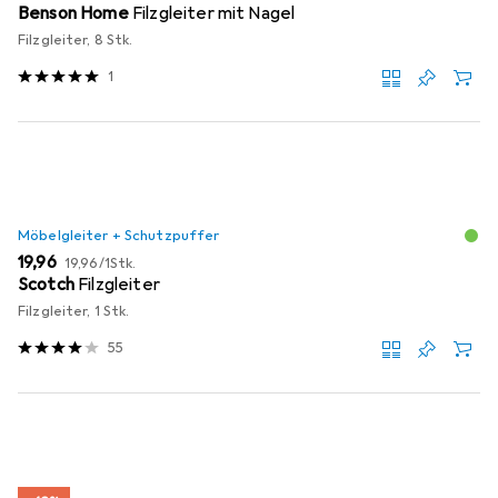
Benson Home
Filzgleiter mit Nagel
Filzgleiter, 8 Stk.
1
Möbelgleiter + Schutzpuffer
EUR
EUR
19,96
19,96
/
1Stk.
Scotch
Filzgleiter
Filzgleiter, 1 Stk.
55