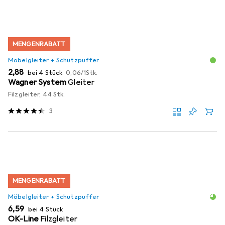
MENGENRABATT
Möbelgleiter + Schutzpuffer
EUR
EUR
2,88
bei 4 Stück
0,06
/
1Stk.
Wagner System
Gleiter
Filzgleiter, 44 Stk.
3
MENGENRABATT
Möbelgleiter + Schutzpuffer
EUR
6,59
bei 4 Stück
OK-Line
Filzgleiter