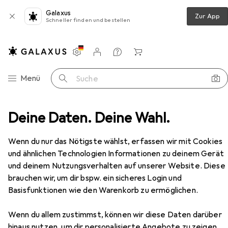
Galaxus
Zur App
Schneller finden und bestellen
Einstellungen
Kundenkonto
Vergleichslisten
Merklisten
Warenkorb
Navigation nach Kategorien
Menü
Suche
Wohnzimmer
Deine Daten. Deine Wahl.
Regal
Vicco Eckunterschrank R-Line
Zubehör
Wenn du nur das Nötigste wählst, erfassen wir mit Cookies
EUR
202,18
und ähnlichen Technologien Informationen zu deinem Gerät
Vicco
Eckunterschrank R-Line
und deinem Nutzungsverhalten auf unserer Website. Diese
86 x 60 x 81.60 cm
brauchen wir, um dir bspw. ein sicheres Login und
Basisfunktionen wie den Warenkorb zu ermöglichen.
Wenn du allem zustimmst, können wir diese Daten darüber
hinaus nutzen, um dir personalisierte Angebote zu zeigen,