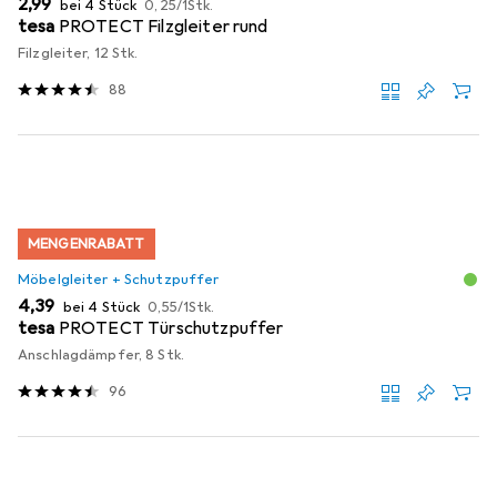
EUR
2,99
bei 4 Stück
0,25
/
1Stk.
tesa
PROTECT Filzgleiter rund
Filzgleiter, 12 Stk.
88
MENGENRABATT
Möbelgleiter + Schutzpuffer
EUR
EUR
4,39
bei 4 Stück
0,55
/
1Stk.
tesa
PROTECT Türschutzpuffer
Anschlagdämpfer, 8 Stk.
96