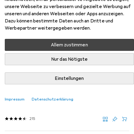
Zubehör für Vicco
unsere Webseite zu verbessern und gezielte Werbung auf
Eckunterschrank R-Line
unseren und anderen Webseiten oder Apps anzuzeigen.
Dazu können bestimmte Daten auch an Dritte und
Hier findest du passendes Zubehör zum Produkt Vicco
Werbepartner weitergegeben werden.
Eckunterschrank R-Line aus der Kategorie Möbelgleiter +
Schutzpuffer.
Allem zustimmen
Relevanz
Nur das Nötigste
Produktliste
Einstellungen
Möbelgleiter + Schutzpuffer
EUR
EUR
5,31
0,33
/
1Stk.
Impressum
Datenschutzerklärung
tesa
PROTECT Filzgleiter rund
Filzgleiter, 16 Stk.
215