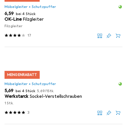
Möbelgleiter + Schutzpuffer
EUR
6,59
bei 4 Stück
OK-Line
Filzgleiter
Filzgleiter
17
MENGENRABATT
Möbelgleiter + Schutzpuffer
EUR
EUR
5,69
bei 4 Stück
5,69
/
1Stk.
Werkstarck
Sockel-Verstellschrauben
1 Stk.
3