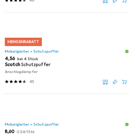
46
MENGENRABATT
Möbelgleiter + Schutzpuffer
EUR
4,56
bei 4 Stück
Scotch
Schutzpuffer
Anschlagdämpfer
45
Möbelgleiter + Schutzpuffer
EUR
EUR
8,60
0,54
/
1Stk.