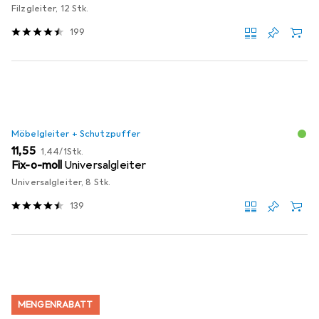
Filzgleiter, 12 Stk.
199
Möbelgleiter + Schutzpuffer
EUR
EUR
11,55
1,44
/
1Stk.
Fix-o-moll
Universalgleiter
Universalgleiter, 8 Stk.
139
MENGENRABATT