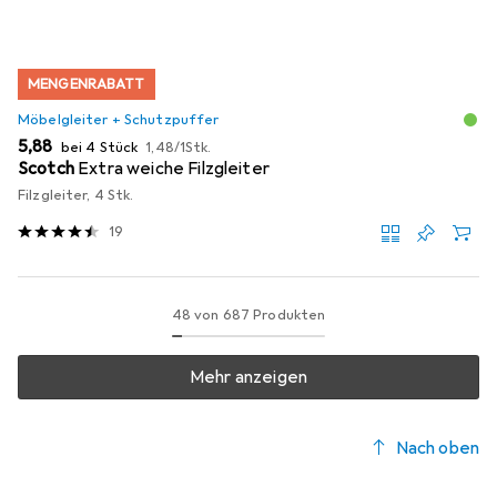
MENGENRABATT
Möbelgleiter + Schutzpuffer
EUR
EUR
5,88
bei 4 Stück
1,48
/
1Stk.
Scotch
Extra weiche Filzgleiter
Filzgleiter, 4 Stk.
19
48 von 687 Produkten
Mehr anzeigen
Nach oben