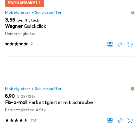
MENGENRABATT
Möbelgleiter + Schutzpuffer
EUR
3,55
bei 4 Stück
Wagner
Quickclick
Universalgleiter
2
Möbelgleiter + Schutzpuffer
EUR
EUR
8,90
2,23
/
1Stk.
Fix-o-moll
Parkettgleiter mit Schraube
Parkettgleiter, 4 Stk.
113