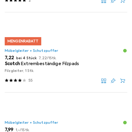
2
MENGENRABATT
Möbelgleiter + Schutzpuffer
EUR
EUR
7,22
bei 4 Stück
7,22
/
1Stk.
Scotch
Extrembeständige Filzpads
Filzgleiter, 1 Stk.
55
Möbelgleiter + Schutzpuffer
EUR
EUR
7,99
1,–
/
1Stk.