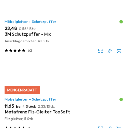
Möbelgleiter + Schutzpuffer
EUR
EUR
23,48
0,56
/
1Stk.
3M
Schutzpuffer - Mix
Anschlagdämpfer, 42 Stk.
62
MENGENRABATT
Möbelgleiter + Schutzpuffer
EUR
EUR
11,65
bei 4 Stück
2,33
/
1Stk.
Metafranc
Filz-Gleiter TopSoft
Filzgleiter, 5 Stk.