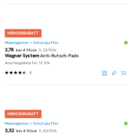
MENGENRABATT
Möbelgleiter + Schutzpuffer
EUR
EUR
2,78
bei 4 Stück
0,23
/
1Stk.
Wagner System
Anti-Rutsch-Pads
Anschlagdämpfer, 12 Stk.
4
MENGENRABATT
Möbelgleiter + Schutzpuffer
EUR
EUR
3,32
bei 4 Stück
0,42
/
1Stk.