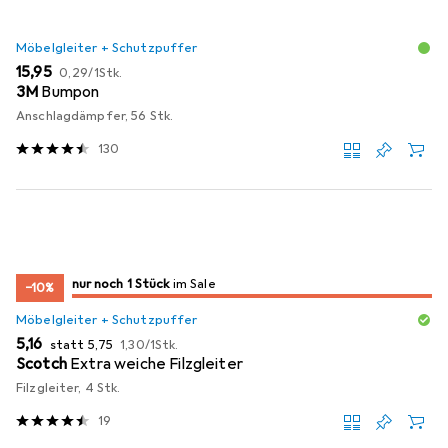
Möbelgleiter + Schutzpuffer
EUR
EUR
15,95
0,29
/
1Stk.
3M
Bumpon
Anschlagdämpfer, 56 Stk.
130
noch 1 Stück
nur noch 1 Stück
im Sale
im Sale
−10%
Möbelgleiter + Schutzpuffer
EUR
EUR
EUR
5,16
statt
5,75
1,30
/
1Stk.
Scotch
Extra weiche Filzgleiter
Filzgleiter, 4 Stk.
19