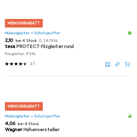
MENGENRABATT
Möbelgleiter + Schutzpuffer
EUR
EUR
2,10
bei 4 Stück
0,24
/
1Stk.
tesa
PROTECT Filzgleiter rund
Filzgleiter, 9 Stk.
27
MENGENRABATT
Möbelgleiter + Schutzpuffer
EUR
4,06
bei 4 Stück
Wagner
Höhenversteller