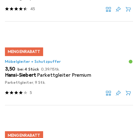
45
MENGENRABATT
Möbelgleiter + Schutzpuffer
EUR
EUR
3,50
bei 4 Stück
0,39
/
1Stk.
Hansi-Siebert
Parkettgleiter Premium
Parkettgleiter, 9 Stk.
5
MENGENRABATT