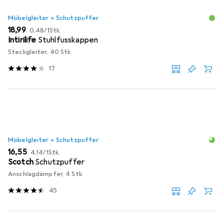
Möbelgleiter + Schutzpuffer
EUR
EUR
18,99
0,48
/
1Stk.
Intirilife
Stuhlfusskappen
Steckgleiter, 40 Stk.
17
Möbelgleiter + Schutzpuffer
EUR
EUR
16,55
4,14
/
1Stk.
Scotch
Schutzpuffer
Anschlagdämpfer, 4 Stk.
45