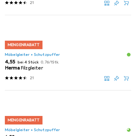
21
MENGENRABATT
Möbelgleiter + Schutzpuffer
EUR
EUR
4,55
bei 4 Stück
0,76
/
1Stk.
Herma
Filzgleiter
21
MENGENRABATT
Möbelgleiter + Schutzpuffer