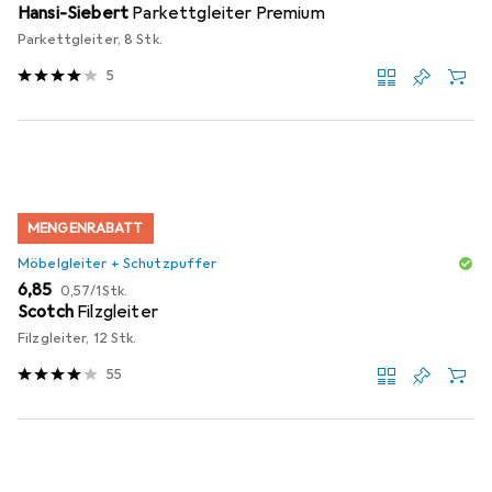
Hansi-Siebert
Parkettgleiter Premium
Parkettgleiter, 8 Stk.
5
MENGENRABATT
Möbelgleiter + Schutzpuffer
EUR
EUR
6,85
0,57
/
1Stk.
Scotch
Filzgleiter
Filzgleiter, 12 Stk.
55