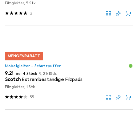
Filzgleiter, 5 Stk.
2
MENGENRABATT
Möbelgleiter + Schutzpuffer
EUR
EUR
9,21
bei 4 Stück
9,21
/
1Stk.
Scotch
Extrembeständige Filzpads
Filzgleiter, 1 Stk.
55