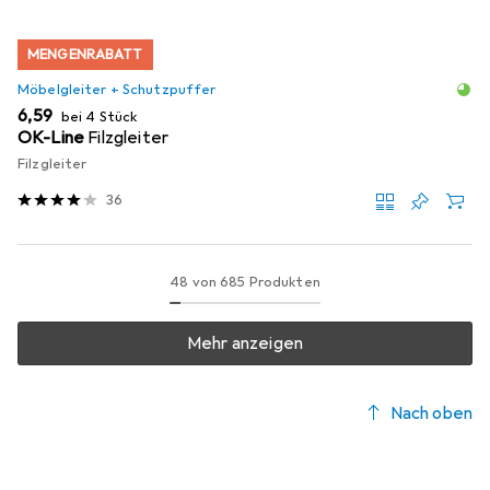
MENGENRABATT
Möbelgleiter + Schutzpuffer
EUR
6,59
bei 4 Stück
OK-Line
Filzgleiter
Filzgleiter
36
48 von 685 Produkten
Mehr anzeigen
Nach oben