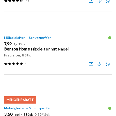
45
Möbelgleiter + Schutzpuffer
EUR
EUR
7,99
1,–
/
1Stk.
Benson Home
Filzgleiter mit Nagel
Filzgleiter, 8 Stk.
1
MENGENRABATT
Möbelgleiter + Schutzpuffer
EUR
EUR
3,50
bei 4 Stück
0,39
/
1Stk.