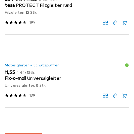
tesa
PROTECT Filzgleiter rund
Filzgleiter, 12 Stk.
199
Möbelgleiter + Schutzpuffer
EUR
EUR
11,55
1,44
/
1Stk.
Fix-o-moll
Universalgleiter
Universalgleiter, 8 Stk.
139