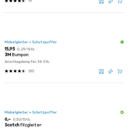
19
Möbelgleiter + Schutzpuffer
EUR
EUR
15,95
0,29
/
1Stk.
3M
Bumpon
Anschlagdämpfer, 56 Stk.
130
Möbelgleiter + Schutzpuffer
EUR
EUR
6,–
0,50
/
1Stk.
Scotch
Filzgleiter