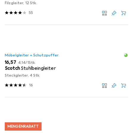
Filzgleiter, 12 Stk.
55
Möbelgleiter + Schutzpuffer
EUR
EUR
16,57
4,14
/
1Stk.
Scotch
Stuhlbeingleiter
Steckgleiter, 4 Stk.
16
MENGENRABATT