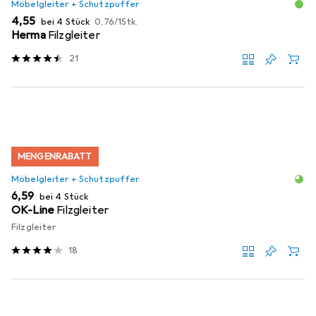
Möbelgleiter + Schutzpuffer
EUR
EUR
4,55
bei 4 Stück
0,76
/
1Stk.
Herma
Filzgleiter
21
MENGENRABATT
Möbelgleiter + Schutzpuffer
EUR
6,59
bei 4 Stück
OK-Line
Filzgleiter
Filzgleiter
18