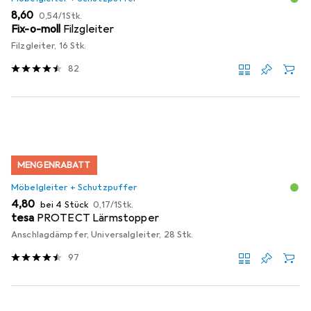
EUR
EUR
8,60
0,54
/
1Stk.
Fix-o-moll
Filzgleiter
Filzgleiter, 16 Stk.
82
MENGENRABATT
Möbelgleiter + Schutzpuffer
EUR
EUR
4,80
bei 4 Stück
0,17
/
1Stk.
tesa
PROTECT Lärmstopper
Anschlagdämpfer, Universalgleiter, 28 Stk.
97