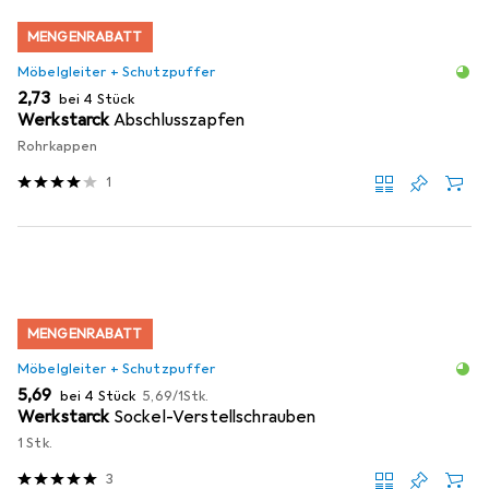
MENGENRABATT
Möbelgleiter + Schutzpuffer
EUR
2,73
bei 4 Stück
Werkstarck
Abschlusszapfen
Rohrkappen
1
MENGENRABATT
Möbelgleiter + Schutzpuffer
EUR
EUR
5,69
bei 4 Stück
5,69
/
1Stk.
Werkstarck
Sockel-Verstellschrauben
1 Stk.
3