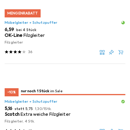
MENGENRABATT
Möbelgleiter + Schutzpuffer
EUR
6,59
bei 4 Stück
OK-Line
Filzgleiter
Filzgleiter
36
noch 1 Stück
nur noch 1 Stück
im Sale
im Sale
−10%
Möbelgleiter + Schutzpuffer
EUR
EUR
EUR
5,16
statt
5,75
1,30
/
1Stk.
Scotch
Extra weiche Filzgleiter
Filzgleiter, 4 Stk.