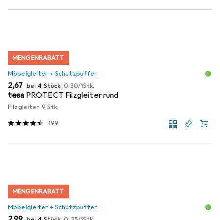
MENGENRABATT
Möbelgleiter + Schutzpuffer
EUR
EUR
2,67
bei 4 Stück
0,30
/
1Stk.
tesa
PROTECT Filzgleiter rund
Filzgleiter, 9 Stk.
199
MENGENRABATT
Möbelgleiter + Schutzpuffer
EUR
EUR
2,99
bei 4 Stück
0,25
/
1Stk.