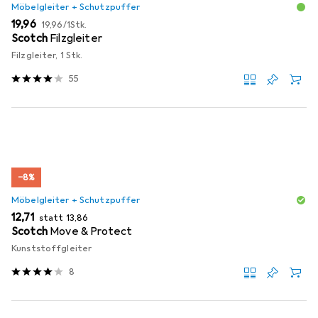
Möbelgleiter + Schutzpuffer
EUR
EUR
19,96
19,96
/
1Stk.
Scotch
Filzgleiter
Filzgleiter, 1 Stk.
55
−8%
Möbelgleiter + Schutzpuffer
EUR
EUR
12,71
statt
13,86
Scotch
Move & Protect
Kunststoffgleiter
8