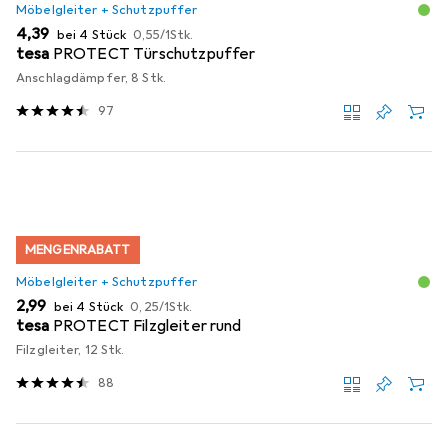
Möbelgleiter + Schutzpuffer
EUR
EUR
4,39
bei 4 Stück
0,55
/
1Stk.
tesa
PROTECT Türschutzpuffer
Anschlagdämpfer, 8 Stk.
97
MENGENRABATT
Möbelgleiter + Schutzpuffer
EUR
EUR
2,99
bei 4 Stück
0,25
/
1Stk.
tesa
PROTECT Filzgleiter rund
Filzgleiter, 12 Stk.
88