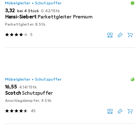
Möbelgleiter + Schutzpuffer
EUR
EUR
3,32
bei 4 Stück
0,42
/
1Stk.
Hansi-Siebert
Parkettgleiter Premium
Parkettgleiter, 8 Stk.
5
Möbelgleiter + Schutzpuffer
EUR
EUR
16,55
4,14
/
1Stk.
Scotch
Schutzpuffer
Anschlagdämpfer, 4 Stk.
45