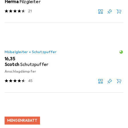
Herma
Filzgleiter
21
Möbelgleiter + Schutzpuffer
EUR
16,35
Scotch
Schutzpuffer
Anschlagdämpfer
45
MENGENRABATT