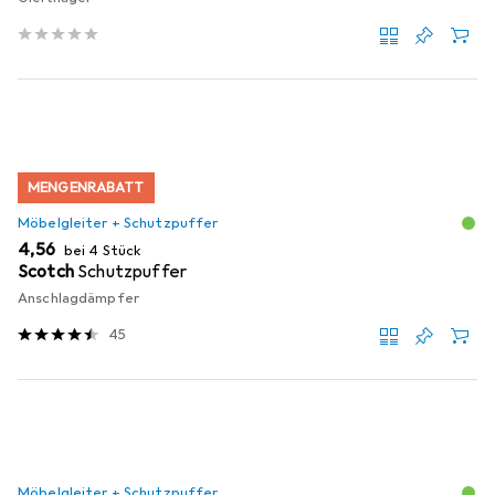
MENGENRABATT
Möbelgleiter + Schutzpuffer
EUR
4,56
bei 4 Stück
Scotch
Schutzpuffer
Anschlagdämpfer
45
Möbelgleiter + Schutzpuffer