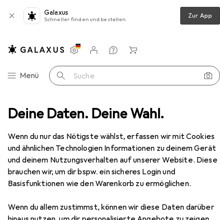
Galaxus
Zur App
Schneller finden und bestellen
Einstellungen
Kundenkonto
Vergleichslisten
Merklisten
Warenkorb
Navigation nach Kategorien
Menü
Suche
Wohnzimmer
Deine Daten. Deine Wahl.
Regal
Vicco Eckunterschrank R-Line
Zubehör
Wenn du nur das Nötigste wählst, erfassen wir mit Cookies
EUR
206,94
und ähnlichen Technologien Informationen zu deinem Gerät
Vicco
Eckunterschrank R-Line
und deinem Nutzungsverhalten auf unserer Website. Diese
86 x 60 x 81.60 cm
brauchen wir, um dir bspw. ein sicheres Login und
Basisfunktionen wie den Warenkorb zu ermöglichen.
Wenn du allem zustimmst, können wir diese Daten darüber
hinaus nutzen, um dir personalisierte Angebote zu zeigen,