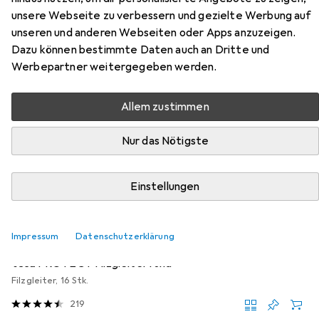
Zubehör für Vicco
unsere Webseite zu verbessern und gezielte Werbung auf
Eckunterschrank R-Line
unseren und anderen Webseiten oder Apps anzuzeigen.
Dazu können bestimmte Daten auch an Dritte und
Hier findest du passendes Zubehör zum Produkt Vicco
Werbepartner weitergegeben werden.
Eckunterschrank R-Line aus der Kategorie Möbelgleiter +
Schutzpuffer.
Allem zustimmen
Relevanz
Nur das Nötigste
Produktliste
Einstellungen
MENGENRABATT
Möbelgleiter + Schutzpuffer
Impressum
Datenschutzerklärung
EUR
EUR
4,17
bei 4 Stück
0,26
/
1Stk.
tesa
PROTECT Filzgleiter rund
Filzgleiter, 16 Stk.
219