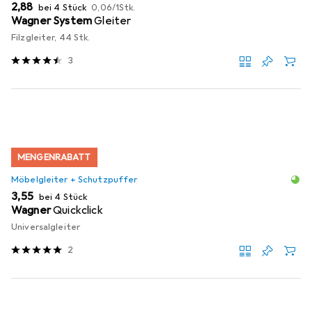
EUR
EUR
2,88
bei 4 Stück
0,06
/
1Stk.
Wagner System
Gleiter
Filzgleiter, 44 Stk.
3
MENGENRABATT
Möbelgleiter + Schutzpuffer
EUR
3,55
bei 4 Stück
Wagner
Quickclick
Universalgleiter
2