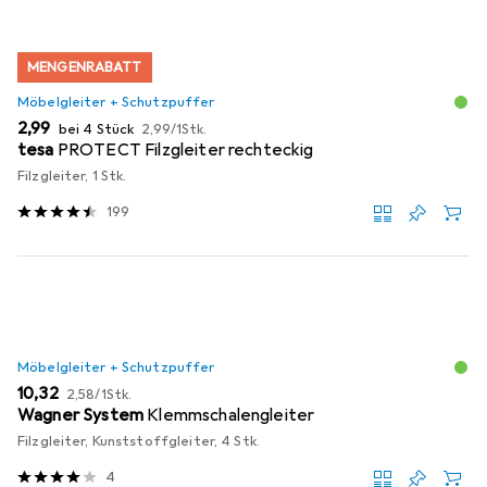
MENGENRABATT
Möbelgleiter + Schutzpuffer
EUR
EUR
2,99
bei 4 Stück
2,99
/
1Stk.
tesa
PROTECT Filzgleiter rechteckig
Filzgleiter, 1 Stk.
199
Möbelgleiter + Schutzpuffer
EUR
EUR
10,32
2,58
/
1Stk.
Wagner System
Klemmschalengleiter
Filzgleiter, Kunststoffgleiter, 4 Stk.
4