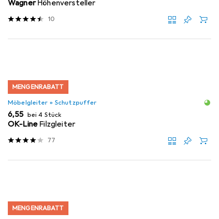
Wagner
Höhenversteller
10
MENGENRABATT
Möbelgleiter + Schutzpuffer
EUR
6,55
bei 4 Stück
OK-Line
Filzgleiter
77
MENGENRABATT