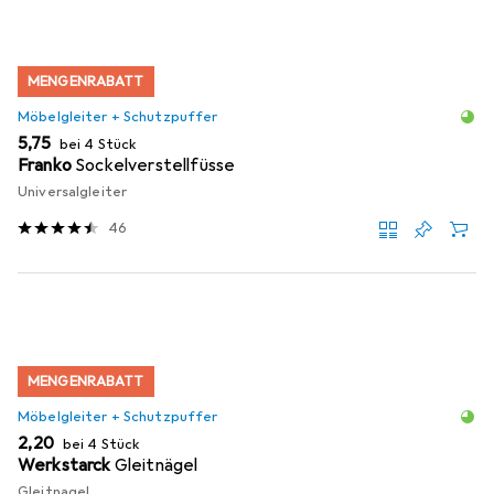
MENGENRABATT
Möbelgleiter + Schutzpuffer
EUR
5,75
bei 4 Stück
Franko
Sockelverstellfüsse
Universalgleiter
46
MENGENRABATT
Möbelgleiter + Schutzpuffer
EUR
2,20
bei 4 Stück
Werkstarck
Gleitnägel
Gleitnagel