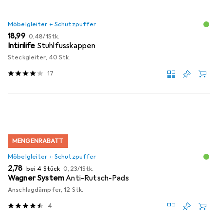
Möbelgleiter + Schutzpuffer
EUR
EUR
18,99
0,48
/
1Stk.
Intirilife
Stuhlfusskappen
Steckgleiter, 40 Stk.
17
MENGENRABATT
Möbelgleiter + Schutzpuffer
EUR
EUR
2,78
bei 4 Stück
0,23
/
1Stk.
Wagner System
Anti-Rutsch-Pads
Anschlagdämpfer, 12 Stk.
4