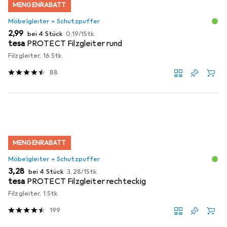
MENGENRABATT
Möbelgleiter + Schutzpuffer
EUR
EUR
2,99
bei 4 Stück
0,19
/
1Stk.
tesa
PROTECT Filzgleiter rund
Filzgleiter, 16 Stk.
88
MENGENRABATT
Möbelgleiter + Schutzpuffer
EUR
EUR
3,28
bei 4 Stück
3,28
/
1Stk.
tesa
PROTECT Filzgleiter rechteckig
Filzgleiter, 1 Stk.
199