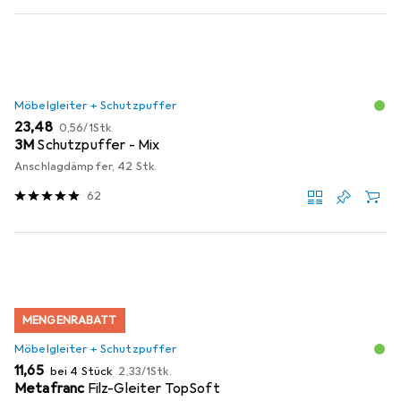
Möbelgleiter + Schutzpuffer
EUR
EUR
23,48
0,56
/
1Stk.
3M
Schutzpuffer - Mix
Anschlagdämpfer, 42 Stk.
62
MENGENRABATT
Möbelgleiter + Schutzpuffer
EUR
EUR
11,65
bei 4 Stück
2,33
/
1Stk.
Metafranc
Filz-Gleiter TopSoft