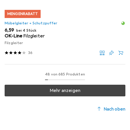
MENGENRABATT
Möbelgleiter + Schutzpuffer
EUR
6,59
bei 4 Stück
OK-Line
Filzgleiter
Filzgleiter
36
48 von 685 Produkten
Mehr anzeigen
Nach oben