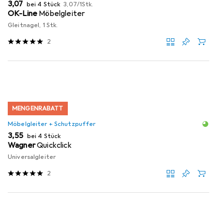
EUR
EUR
3,07
bei 4 Stück
3,07
/
1Stk.
OK-Line
Möbelgleiter
Gleitnagel, 1 Stk.
2
MENGENRABATT
Möbelgleiter + Schutzpuffer
EUR
3,55
bei 4 Stück
Wagner
Quickclick
Universalgleiter
2