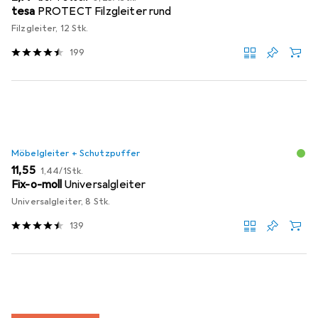
tesa
PROTECT Filzgleiter rund
Filzgleiter, 12 Stk.
199
Möbelgleiter + Schutzpuffer
EUR
EUR
11,55
1,44
/
1Stk.
Fix-o-moll
Universalgleiter
Universalgleiter, 8 Stk.
139