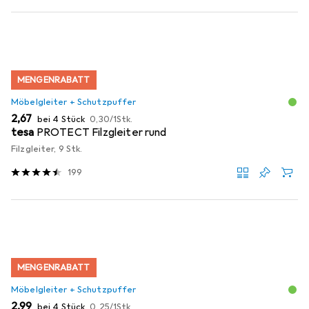
MENGENRABATT
Möbelgleiter + Schutzpuffer
EUR
EUR
2,67
bei 4 Stück
0,30
/
1Stk.
tesa
PROTECT Filzgleiter rund
Filzgleiter, 9 Stk.
199
MENGENRABATT
Möbelgleiter + Schutzpuffer
EUR
EUR
2,99
bei 4 Stück
0,25
/
1Stk.