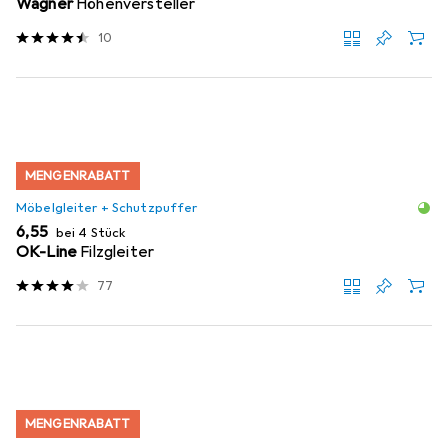
Wagner
Höhenversteller
10
MENGENRABATT
Möbelgleiter + Schutzpuffer
EUR
6,55
bei 4 Stück
OK-Line
Filzgleiter
77
MENGENRABATT