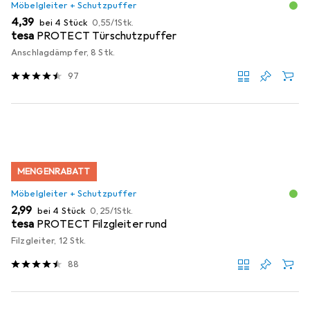
Möbelgleiter + Schutzpuffer
EUR
EUR
4,39
bei 4 Stück
0,55
/
1Stk.
tesa
PROTECT Türschutzpuffer
Anschlagdämpfer, 8 Stk.
97
MENGENRABATT
Möbelgleiter + Schutzpuffer
EUR
EUR
2,99
bei 4 Stück
0,25
/
1Stk.
tesa
PROTECT Filzgleiter rund
Filzgleiter, 12 Stk.
88