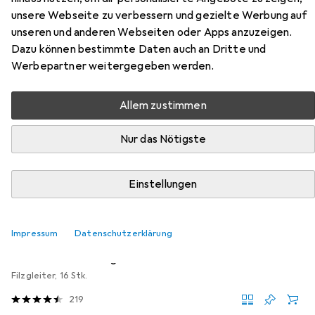
Zubehör für Vicco
unsere Webseite zu verbessern und gezielte Werbung auf
Eckunterschrank R-Line
unseren und anderen Webseiten oder Apps anzuzeigen.
Dazu können bestimmte Daten auch an Dritte und
Hier findest du passendes Zubehör zum Produkt Vicco
Werbepartner weitergegeben werden.
Eckunterschrank R-Line aus der Kategorie Möbelgleiter +
Schutzpuffer.
Allem zustimmen
Relevanz
Nur das Nötigste
Produktliste
Einstellungen
MENGENRABATT
Möbelgleiter + Schutzpuffer
Impressum
Datenschutzerklärung
EUR
EUR
4,17
bei 4 Stück
0,26
/
1Stk.
tesa
PROTECT Filzgleiter rund
Filzgleiter, 16 Stk.
219