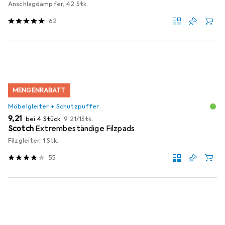
Anschlagdämpfer, 42 Stk.
62
MENGENRABATT
Möbelgleiter + Schutzpuffer
EUR
EUR
9,21
bei 4 Stück
9,21
/
1Stk.
Scotch
Extrembeständige Filzpads
Filzgleiter, 1 Stk.
55