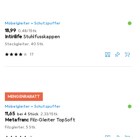
Möbelgleiter + Schutzpuffer
EUR
EUR
18,99
0,48
/
1Stk.
Intirilife
Stuhlfusskappen
Steckgleiter, 40 Stk.
17
MENGENRABATT
Möbelgleiter + Schutzpuffer
EUR
EUR
11,65
bei 4 Stück
2,33
/
1Stk.
Metafranc
Filz-Gleiter TopSoft
Filzgleiter, 5 Stk.