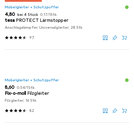
Möbelgleiter + Schutzpuffer
EUR
EUR
4,80
bei 4 Stück
0,17
/
1Stk.
tesa
PROTECT Lärmstopper
Anschlagdämpfer, Universalgleiter, 28 Stk.
97
Möbelgleiter + Schutzpuffer
EUR
EUR
8,60
0,54
/
1Stk.
Fix-o-moll
Filzgleiter
Filzgleiter, 16 Stk.
82