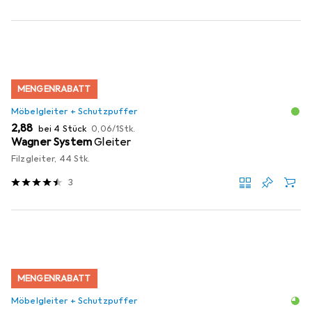
MENGENRABATT
Möbelgleiter + Schutzpuffer
EUR
EUR
2,88
bei 4 Stück
0,06
/
1Stk.
Wagner System
Gleiter
Filzgleiter, 44 Stk.
3
MENGENRABATT
Möbelgleiter + Schutzpuffer