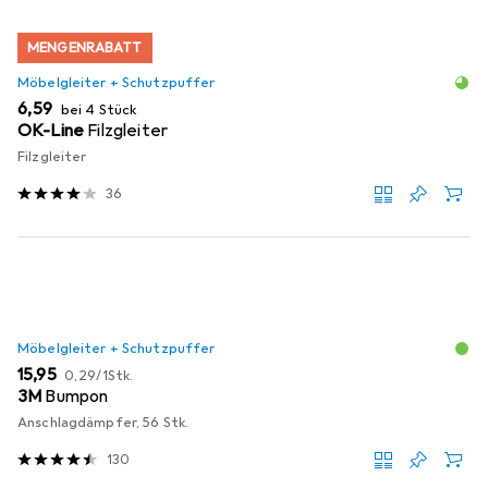
MENGENRABATT
Möbelgleiter + Schutzpuffer
EUR
6,59
bei 4 Stück
OK-Line
Filzgleiter
Filzgleiter
36
Möbelgleiter + Schutzpuffer
EUR
EUR
15,95
0,29
/
1Stk.
3M
Bumpon
Anschlagdämpfer, 56 Stk.
130