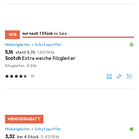
noch 1 Stück
nur noch 1 Stück
im Sale
im Sale
−10%
Möbelgleiter + Schutzpuffer
EUR
EUR
EUR
5,16
statt
5,75
1,30
/
1Stk.
Scotch
Extra weiche Filzgleiter
Filzgleiter, 4 Stk.
19
MENGENRABATT
Möbelgleiter + Schutzpuffer
EUR
EUR
3,32
bei 4 Stück
0,42
/
1Stk.