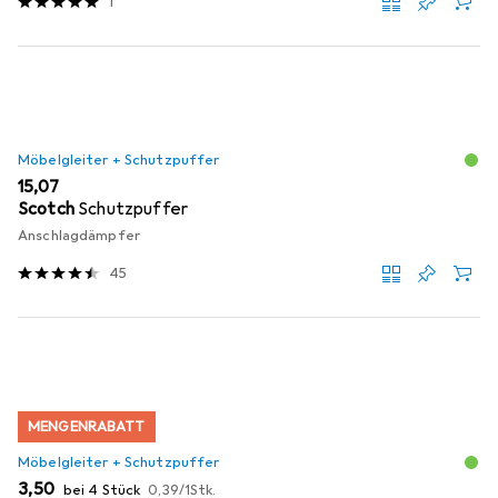
1
Möbelgleiter + Schutzpuffer
EUR
15,07
Scotch
Schutzpuffer
Anschlagdämpfer
45
MENGENRABATT
Möbelgleiter + Schutzpuffer
EUR
EUR
3,50
bei 4 Stück
0,39
/
1Stk.