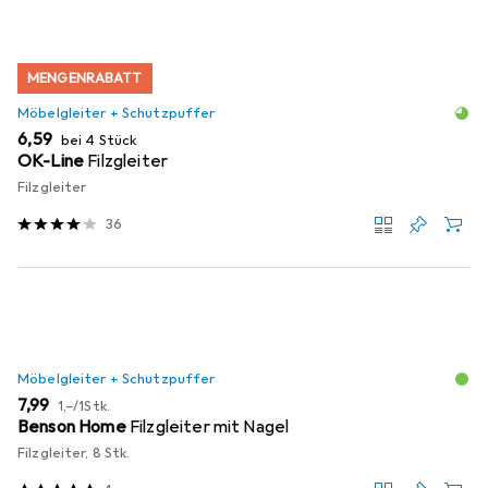
MENGENRABATT
Möbelgleiter + Schutzpuffer
EUR
6,59
bei 4 Stück
OK-Line
Filzgleiter
Filzgleiter
36
Möbelgleiter + Schutzpuffer
EUR
EUR
7,99
1,–
/
1Stk.
Benson Home
Filzgleiter mit Nagel
Filzgleiter, 8 Stk.