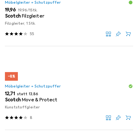
Möbelgleiter + Schutzpuffer
EUR
EUR
19,96
19,96
/
1Stk.
Scotch
Filzgleiter
Filzgleiter, 1 Stk.
55
−8%
Möbelgleiter + Schutzpuffer
EUR
EUR
12,71
statt
13,86
Scotch
Move & Protect
Kunststoffgleiter
8