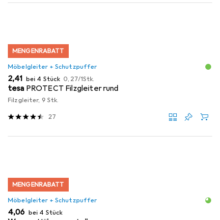
MENGENRABATT
Möbelgleiter + Schutzpuffer
EUR
EUR
2,41
bei 4 Stück
0,27
/
1Stk.
tesa
PROTECT Filzgleiter rund
Filzgleiter, 9 Stk.
27
MENGENRABATT
Möbelgleiter + Schutzpuffer
EUR
4,06
bei 4 Stück