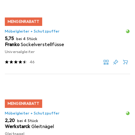
MENGENRABATT
Möbelgleiter + Schutzpuffer
EUR
5,75
bei 4 Stück
Franko
Sockelverstellfüsse
Universalgleiter
46
MENGENRABATT
Möbelgleiter + Schutzpuffer
EUR
2,20
bei 4 Stück
Werkstarck
Gleitnägel
Gleitnagel