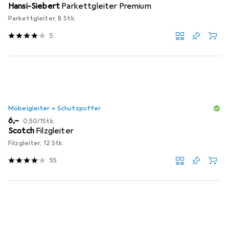
Hansi-Siebert
Parkettgleiter Premium
Parkettgleiter, 8 Stk.
5
Möbelgleiter + Schutzpuffer
EUR
EUR
6,–
0,50
/
1Stk.
Scotch
Filzgleiter
Filzgleiter, 12 Stk.
55