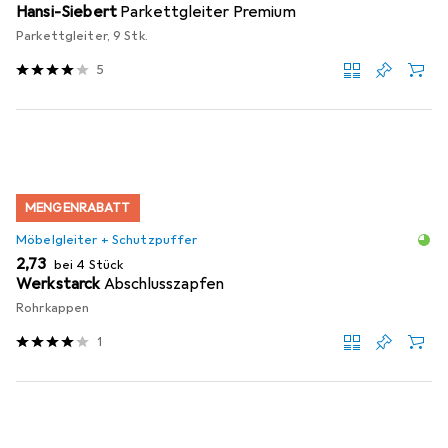
Hansi-Siebert
Parkettgleiter Premium
Parkettgleiter, 9 Stk.
5
MENGENRABATT
Möbelgleiter + Schutzpuffer
EUR
2,73
bei 4 Stück
Werkstarck
Abschlusszapfen
Rohrkappen
1