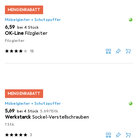
MENGENRABATT
Möbelgleiter + Schutzpuffer
EUR
6,59
bei 4 Stück
OK-Line
Filzgleiter
Filzgleiter
18
MENGENRABATT
Möbelgleiter + Schutzpuffer
EUR
EUR
5,69
bei 4 Stück
5,69
/
1Stk.
Werkstarck
Sockel-Verstellschrauben
1 Stk.
3