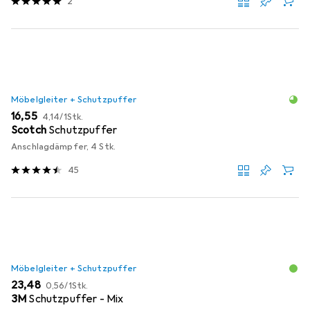
2
Möbelgleiter + Schutzpuffer
EUR
EUR
16,55
4,14
/
1Stk.
Scotch
Schutzpuffer
Anschlagdämpfer, 4 Stk.
45
Möbelgleiter + Schutzpuffer
EUR
EUR
23,48
0,56
/
1Stk.
3M
Schutzpuffer - Mix