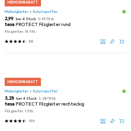
MENGENRABATT
Möbelgleiter + Schutzpuffer
EUR
EUR
2,99
bei 4 Stück
0,19
/
1Stk.
tesa
PROTECT Filzgleiter rund
Filzgleiter, 16 Stk.
88
MENGENRABATT
Möbelgleiter + Schutzpuffer
EUR
EUR
3,28
bei 4 Stück
3,28
/
1Stk.
tesa
PROTECT Filzgleiter rechteckig
Filzgleiter, 1 Stk.
199