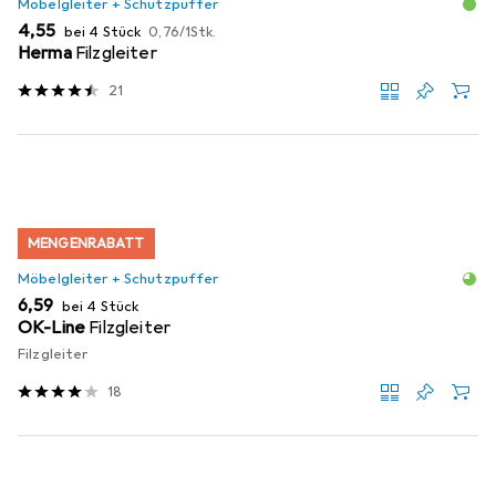
Möbelgleiter + Schutzpuffer
EUR
EUR
4,55
bei 4 Stück
0,76
/
1Stk.
Herma
Filzgleiter
21
MENGENRABATT
Möbelgleiter + Schutzpuffer
EUR
6,59
bei 4 Stück
OK-Line
Filzgleiter
Filzgleiter
18