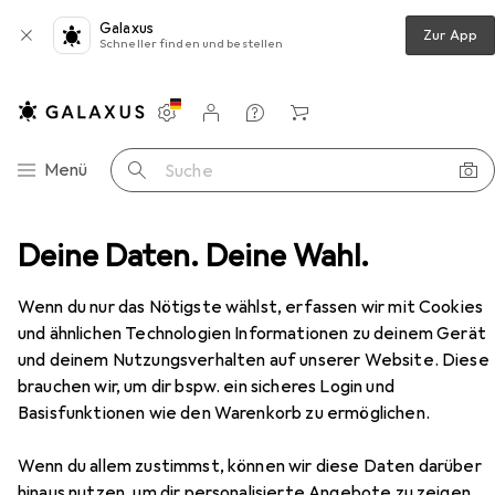
Galaxus
Zur App
Schneller finden und bestellen
Einstellungen
Kundenkonto
Vergleichslisten
Merklisten
Warenkorb
Navigation nach Kategorien
Menü
Suche
Wohnzimmer
Deine Daten. Deine Wahl.
Regal
Vicco Eckunterschrank R-Line
Zubehör
Wenn du nur das Nötigste wählst, erfassen wir mit Cookies
und ähnlichen Technologien Informationen zu deinem Gerät
EUR
205,75
Vicco
Eckunterschrank R-Line
und deinem Nutzungsverhalten auf unserer Website. Diese
brauchen wir, um dir bspw. ein sicheres Login und
Basisfunktionen wie den Warenkorb zu ermöglichen.
Wenn du allem zustimmst, können wir diese Daten darüber
hinaus nutzen, um dir personalisierte Angebote zu zeigen,