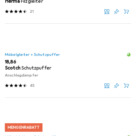
Herma
Filzgleiter
21
Möbelgleiter + Schutzpuffer
EUR
18,86
Scotch
Schutzpuffer
Anschlagdämpfer
45
MENGENRABATT