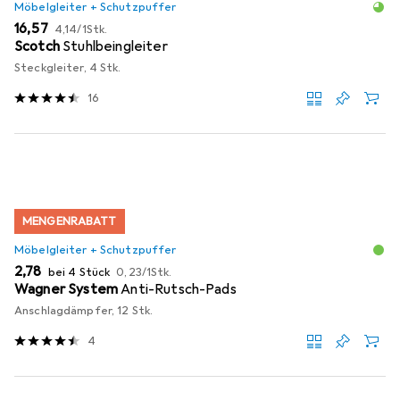
Möbelgleiter + Schutzpuffer
EUR
EUR
16,57
4,14
/
1Stk.
Scotch
Stuhlbeingleiter
Steckgleiter, 4 Stk.
16
MENGENRABATT
Möbelgleiter + Schutzpuffer
EUR
EUR
2,78
bei 4 Stück
0,23
/
1Stk.
Wagner System
Anti-Rutsch-Pads
Anschlagdämpfer, 12 Stk.
4