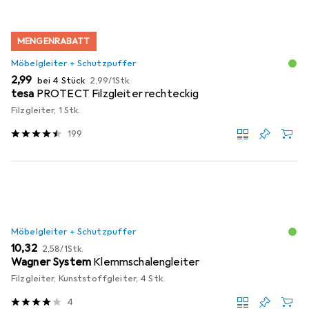
MENGENRABATT
Möbelgleiter + Schutzpuffer
EUR
EUR
2,99
bei 4 Stück
2,99
/
1Stk.
tesa
PROTECT Filzgleiter rechteckig
Filzgleiter, 1 Stk.
199
Möbelgleiter + Schutzpuffer
EUR
EUR
10,32
2,58
/
1Stk.
Wagner System
Klemmschalengleiter
Filzgleiter, Kunststoffgleiter, 4 Stk.
4