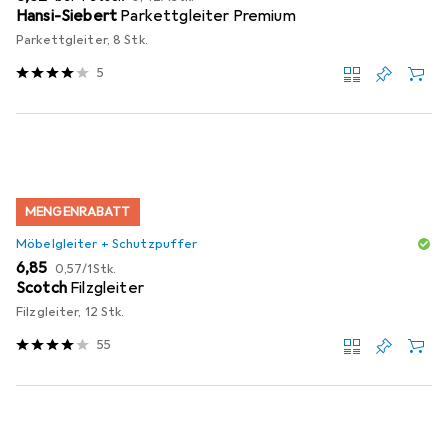
Hansi-Siebert
Parkettgleiter Premium
Parkettgleiter, 8 Stk.
5
MENGENRABATT
Möbelgleiter + Schutzpuffer
EUR
EUR
6,85
0,57
/
1Stk.
Scotch
Filzgleiter
Filzgleiter, 12 Stk.
55