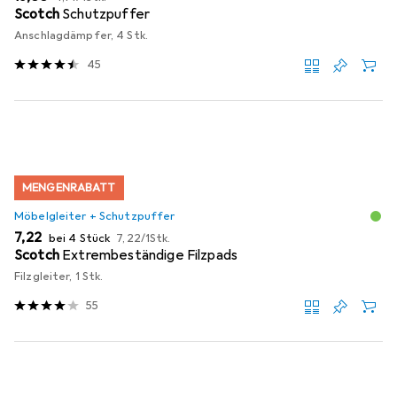
Scotch
Schutzpuffer
Anschlagdämpfer, 4 Stk.
45
MENGENRABATT
Möbelgleiter + Schutzpuffer
EUR
EUR
7,22
bei 4 Stück
7,22
/
1Stk.
Scotch
Extrembeständige Filzpads
Filzgleiter, 1 Stk.
55