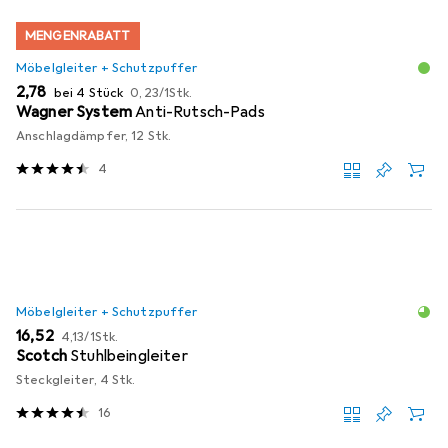
MENGENRABATT
Möbelgleiter + Schutzpuffer
EUR
EUR
2,78
bei 4 Stück
0,23
/
1Stk.
Wagner System
Anti-Rutsch-Pads
Anschlagdämpfer, 12 Stk.
4
Möbelgleiter + Schutzpuffer
EUR
EUR
16,52
4,13
/
1Stk.
Scotch
Stuhlbeingleiter
Steckgleiter, 4 Stk.
16