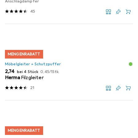
Anschlagdämpfer
45
MENGENRABATT
Möbelgleiter + Schutzpuffer
EUR
EUR
2,74
bei 4 Stück
0,45
/
1Stk.
Herma
Filzgleiter
21
MENGENRABATT