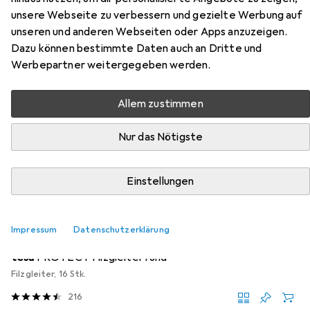
Zubehör für Vicco
unsere Webseite zu verbessern und gezielte Werbung auf
Eckunterschrank R-Line
unseren und anderen Webseiten oder Apps anzuzeigen.
Dazu können bestimmte Daten auch an Dritte und
Hier findest du passendes Zubehör zum Produkt Vicco
Werbepartner weitergegeben werden.
Eckunterschrank R-Line aus der Kategorie Möbelgleiter +
Schutzpuffer.
Allem zustimmen
Relevanz
Nur das Nötigste
Produktliste
Einstellungen
MENGENRABATT
Möbelgleiter + Schutzpuffer
Impressum
Datenschutzerklärung
EUR
EUR
4,17
bei 4 Stück
0,26
/
1Stk.
tesa
PROTECT Filzgleiter rund
Filzgleiter, 16 Stk.
216