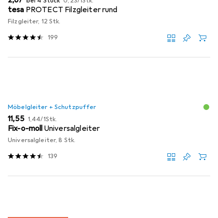
bei 4 Stück
0,23
/
1Stk.
tesa
PROTECT Filzgleiter rund
Filzgleiter, 12 Stk.
199
Möbelgleiter + Schutzpuffer
EUR
EUR
11,55
1,44
/
1Stk.
Fix-o-moll
Universalgleiter
Universalgleiter, 8 Stk.
139