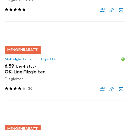
1
MENGENRABATT
Möbelgleiter + Schutzpuffer
EUR
6,59
bei 4 Stück
OK-Line
Filzgleiter
Filzgleiter
36
MENGENRABATT