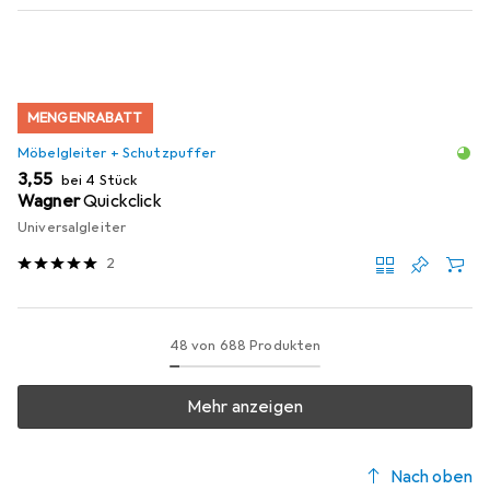
MENGENRABATT
Möbelgleiter + Schutzpuffer
EUR
3,55
bei 4 Stück
Wagner
Quickclick
Universalgleiter
2
48 von 688 Produkten
Mehr anzeigen
Nach oben