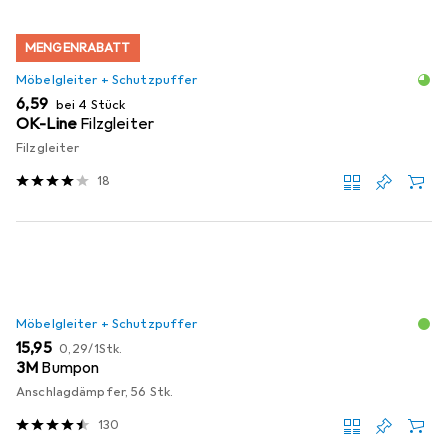
MENGENRABATT
Möbelgleiter + Schutzpuffer
EUR
6,59
bei 4 Stück
OK-Line
Filzgleiter
Filzgleiter
18
Möbelgleiter + Schutzpuffer
EUR
EUR
15,95
0,29
/
1Stk.
3M
Bumpon
Anschlagdämpfer, 56 Stk.
130