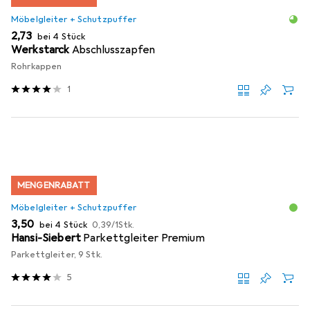
Möbelgleiter + Schutzpuffer
EUR
2,73
bei 4 Stück
Werkstarck
Abschlusszapfen
Rohrkappen
1
MENGENRABATT
Möbelgleiter + Schutzpuffer
EUR
EUR
3,50
bei 4 Stück
0,39
/
1Stk.
Hansi-Siebert
Parkettgleiter Premium
Parkettgleiter, 9 Stk.
5