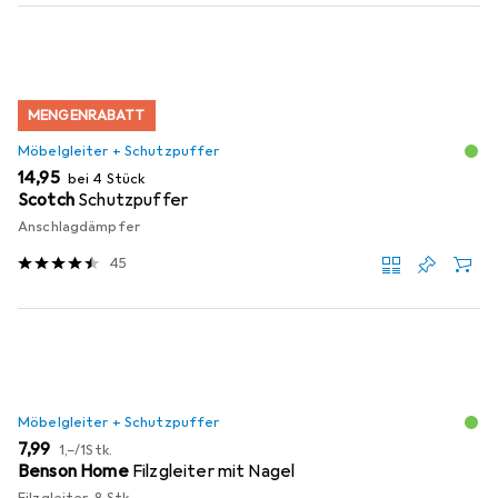
MENGENRABATT
Möbelgleiter + Schutzpuffer
EUR
14,95
bei 4 Stück
Scotch
Schutzpuffer
Anschlagdämpfer
45
Möbelgleiter + Schutzpuffer
EUR
EUR
7,99
1,–
/
1Stk.
Benson Home
Filzgleiter mit Nagel
Filzgleiter, 8 Stk.