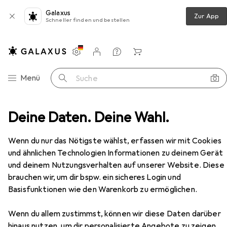
Galaxus
Zur App
Schneller finden und bestellen
Einstellungen
Kundenkonto
Vergleichslisten
Merklisten
Warenkorb
Navigation nach Kategorien
Menü
Suche
Wohnzimmer
Deine Daten. Deine Wahl.
Regal
Vicco Eckunterschrank R-Line
Zubehör
Wenn du nur das Nötigste wählst, erfassen wir mit Cookies
EUR
199,80
und ähnlichen Technologien Informationen zu deinem Gerät
Vicco
Eckunterschrank R-Line
und deinem Nutzungsverhalten auf unserer Website. Diese
86 x 60 x 81.60 cm
brauchen wir, um dir bspw. ein sicheres Login und
Basisfunktionen wie den Warenkorb zu ermöglichen.
Wenn du allem zustimmst, können wir diese Daten darüber
hinaus nutzen, um dir personalisierte Angebote zu zeigen,