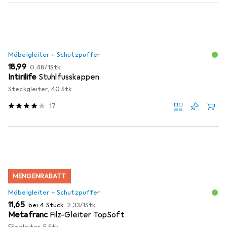
Möbelgleiter + Schutzpuffer
EUR
EUR
18,99
0,48
/
1Stk.
Intirilife
Stuhlfusskappen
Steckgleiter, 40 Stk.
17
MENGENRABATT
Möbelgleiter + Schutzpuffer
EUR
EUR
11,65
bei 4 Stück
2,33
/
1Stk.
Metafranc
Filz-Gleiter TopSoft
Filzgleiter, 5 Stk.