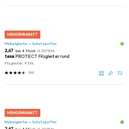
MENGENRABATT
Möbelgleiter + Schutzpuffer
EUR
EUR
2,67
bei 4 Stück
0,30
/
1Stk.
tesa
PROTECT Filzgleiter rund
Filzgleiter, 9 Stk.
199
MENGENRABATT
Möbelgleiter + Schutzpuffer
EUR
EUR
2,67