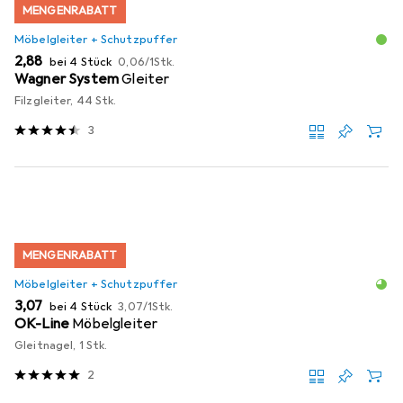
MENGENRABATT
Möbelgleiter + Schutzpuffer
EUR
EUR
2,88
bei 4 Stück
0,06
/
1Stk.
Wagner System
Gleiter
Filzgleiter, 44 Stk.
3
MENGENRABATT
Möbelgleiter + Schutzpuffer
EUR
EUR
3,07
bei 4 Stück
3,07
/
1Stk.
OK-Line
Möbelgleiter
Gleitnagel, 1 Stk.
2