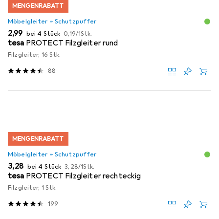
MENGENRABATT
Möbelgleiter + Schutzpuffer
EUR
EUR
2,99
bei 4 Stück
0,19
/
1Stk.
tesa
PROTECT Filzgleiter rund
Filzgleiter, 16 Stk.
88
MENGENRABATT
Möbelgleiter + Schutzpuffer
EUR
EUR
3,28
bei 4 Stück
3,28
/
1Stk.
tesa
PROTECT Filzgleiter rechteckig
Filzgleiter, 1 Stk.
199