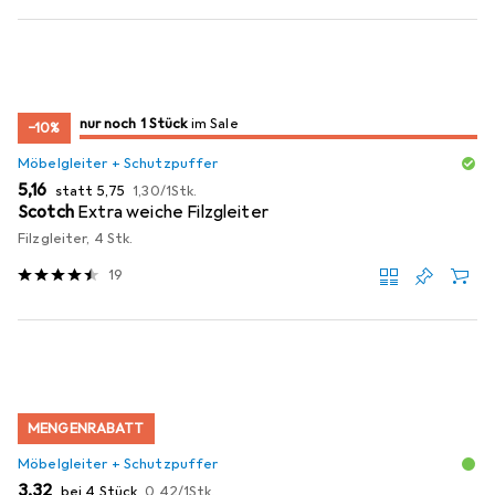
noch 1 Stück
nur noch 1 Stück
im Sale
im Sale
−10%
Möbelgleiter + Schutzpuffer
EUR
EUR
EUR
5,16
statt
5,75
1,30
/
1Stk.
Scotch
Extra weiche Filzgleiter
Filzgleiter, 4 Stk.
19
MENGENRABATT
Möbelgleiter + Schutzpuffer
EUR
EUR
3,32
bei 4 Stück
0,42
/
1Stk.