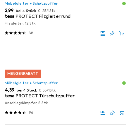
Möbelgleiter + Schutzpuffer
EUR
EUR
2,99
bei 4 Stück
0,25
/
1Stk.
tesa
PROTECT Filzgleiter rund
Filzgleiter, 12 Stk.
88
MENGENRABATT
Möbelgleiter + Schutzpuffer
EUR
EUR
4,39
bei 4 Stück
0,55
/
1Stk.
tesa
PROTECT Türschutzpuffer
Anschlagdämpfer, 8 Stk.
96