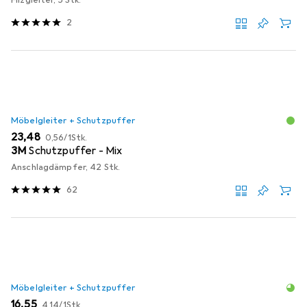
2
Möbelgleiter + Schutzpuffer
EUR
EUR
23,48
0,56
/
1Stk.
3M
Schutzpuffer - Mix
Anschlagdämpfer, 42 Stk.
62
Möbelgleiter + Schutzpuffer
EUR
EUR
16,55
4,14
/
1Stk.