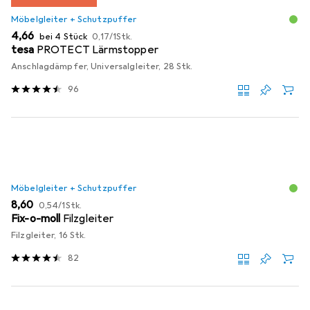
Möbelgleiter + Schutzpuffer
EUR
EUR
4,66
bei 4 Stück
0,17
/
1Stk.
tesa
PROTECT Lärmstopper
Anschlagdämpfer, Universalgleiter, 28 Stk.
96
Möbelgleiter + Schutzpuffer
EUR
EUR
8,60
0,54
/
1Stk.
Fix-o-moll
Filzgleiter
Filzgleiter, 16 Stk.
82