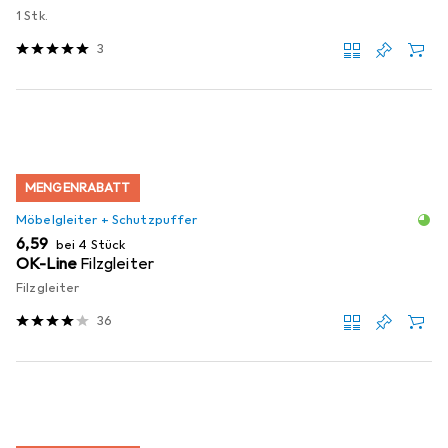
1 Stk.
3
MENGENRABATT
Möbelgleiter + Schutzpuffer
EUR
6,59
bei 4 Stück
OK-Line
Filzgleiter
Filzgleiter
36