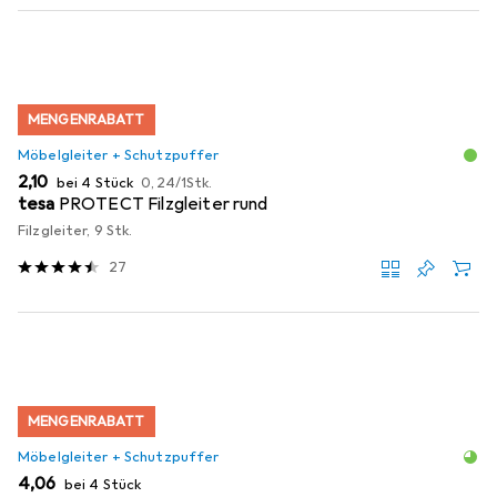
MENGENRABATT
Möbelgleiter + Schutzpuffer
EUR
EUR
2,10
bei 4 Stück
0,24
/
1Stk.
tesa
PROTECT Filzgleiter rund
Filzgleiter, 9 Stk.
27
MENGENRABATT
Möbelgleiter + Schutzpuffer
EUR
4,06
bei 4 Stück