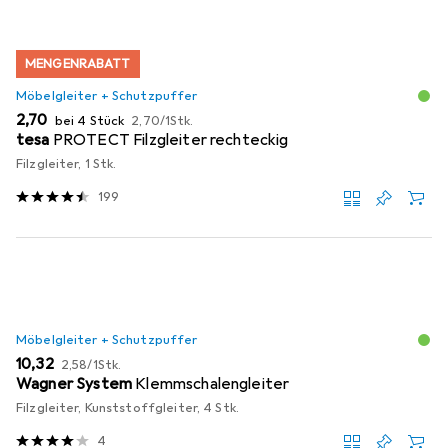
MENGENRABATT
Möbelgleiter + Schutzpuffer
EUR
EUR
2,70
bei 4 Stück
2,70
/
1Stk.
tesa
PROTECT Filzgleiter rechteckig
Filzgleiter, 1 Stk.
199
Möbelgleiter + Schutzpuffer
EUR
EUR
10,32
2,58
/
1Stk.
Wagner System
Klemmschalengleiter
Filzgleiter, Kunststoffgleiter, 4 Stk.
4