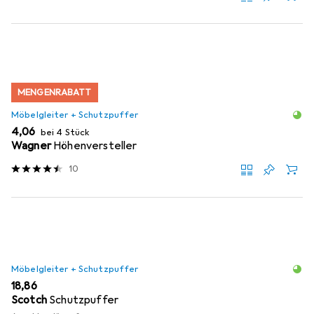
MENGENRABATT
Möbelgleiter + Schutzpuffer
EUR
4,06
bei 4 Stück
Wagner
Höhenversteller
10
Möbelgleiter + Schutzpuffer
EUR
18,86
Scotch
Schutzpuffer