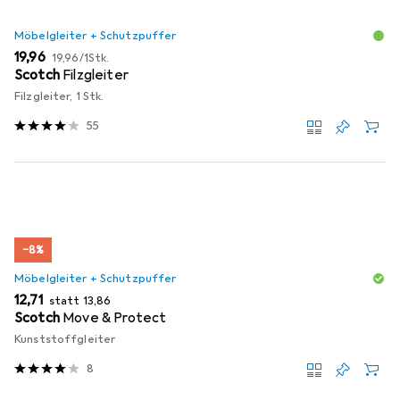
Möbelgleiter + Schutzpuffer
EUR
EUR
19,96
19,96
/
1Stk.
Scotch
Filzgleiter
Filzgleiter, 1 Stk.
55
−8%
Möbelgleiter + Schutzpuffer
EUR
EUR
12,71
statt
13,86
Scotch
Move & Protect
Kunststoffgleiter
8