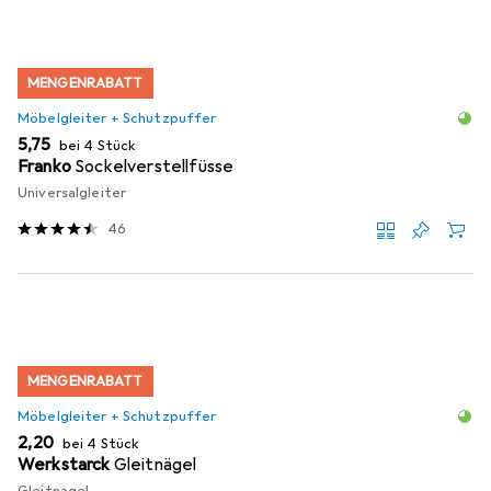
MENGENRABATT
Möbelgleiter + Schutzpuffer
EUR
5,75
bei 4 Stück
Franko
Sockelverstellfüsse
Universalgleiter
46
MENGENRABATT
Möbelgleiter + Schutzpuffer
EUR
2,20
bei 4 Stück
Werkstarck
Gleitnägel
Gleitnagel