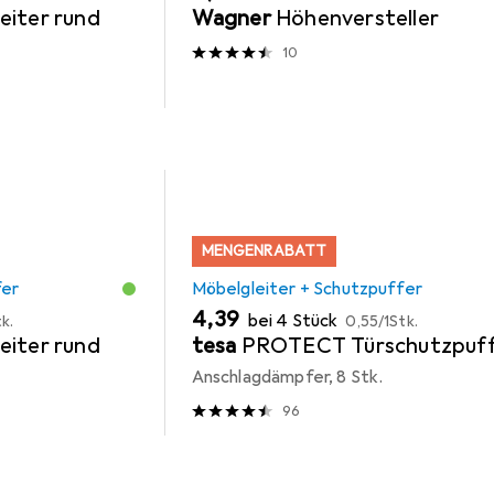
eiter rund
Wagner
Höhenversteller
10
MENGENRABATT
fer
Möbelgleiter + Schutzpuffer
EUR
EUR
4,39
bei 4 Stück
k.
0,55
/
1Stk.
eiter rund
tesa
PROTECT Türschutzpuff
Anschlagdämpfer, 8 Stk.
96