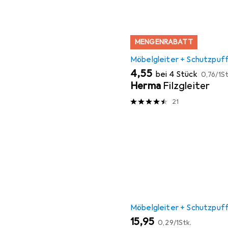
MENGENRABATT
Möbelgleiter + Schutzpuf
EUR
EUR
4,55
bei 4 Stück
0,76
/
1St
Herma
Filzgleiter
21
Möbelgleiter + Schutzpuf
EUR
EUR
15,95
0,29
/
1Stk.