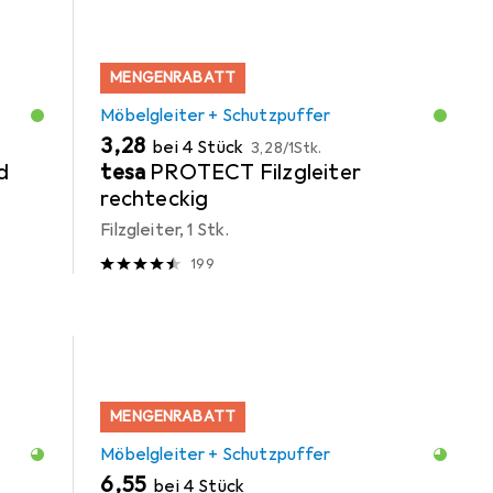
MENGENRABATT
Möbelgleiter + Schutzpuffer
EUR
EUR
3,28
bei 4 Stück
3,28
/
1Stk.
d
tesa
PROTECT Filzgleiter
rechteckig
Filzgleiter, 1 Stk.
199
MENGENRABATT
Möbelgleiter + Schutzpuffer
EUR
6,55
bei 4 Stück