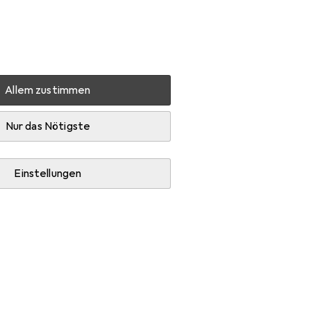
Einstellungen
Kundenkonto
Vergleichslisten
Merklisten
Warenkorb
Anmelden
Allem zustimmen
nk R-Line
Zubehör
Nur das Nötigste
Einstellungen