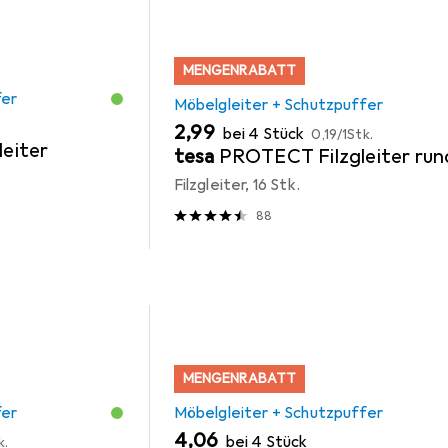
MENGENRABATT
fer
Möbelgleiter + Schutzpuffer
EUR
EUR
2,99
bei 4 Stück
0,19
/
1Stk.
leiter
tesa
PROTECT Filzgleiter run
Filzgleiter, 16 Stk.
88
MENGENRABATT
fer
Möbelgleiter + Schutzpuffer
EUR
4,06
bei 4 Stück
k.