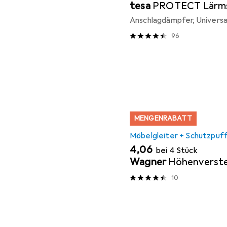
tesa
PROTECT Lärm
Anschlagdämpfer, Universal
96
MENGENRABATT
Möbelgleiter + Schutzpuf
EUR
4,06
bei 4 Stück
Wagner
Höhenverste
10