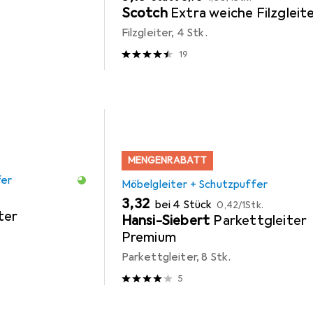
Scotch
Extra weiche Filzgleit
Filzgleiter, 4 Stk.
19
MENGENRABATT
fer
Möbelgleiter + Schutzpuffer
EUR
EUR
3,32
bei 4 Stück
0,42
/
1Stk.
ter
Hansi-Siebert
Parkettgleiter
Premium
Parkettgleiter, 8 Stk.
5