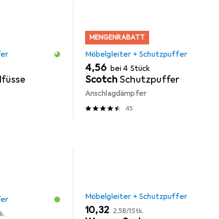
MENGENRABATT
fer
Möbelgleiter + Schutzpuffer
EUR
4,56
bei 4 Stück
lfüsse
Scotch
Schutzpuffer
Anschlagdämpfer
45
Möbelgleiter + Schutzpuffer
fer
EUR
EUR
10,32
2,58
/
1Stk.
k.