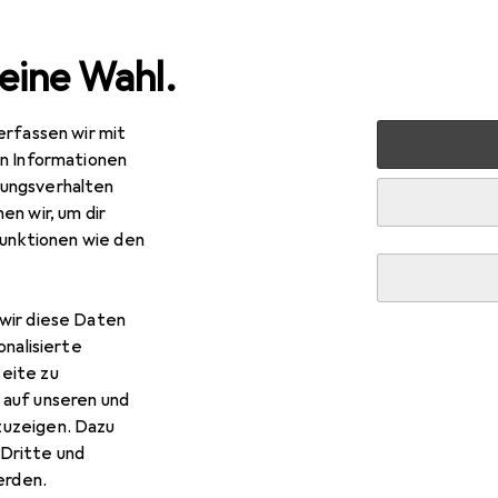
eine Wahl.
erfassen wir mit
nen
Möbel
Wohnzimmer
Regal
Vicco Hängeschra
en Informationen
ungsverhalten
en wir, um dir
funktionen wie den
R
,85
cco
Hängeschrank R-Line
wir diese Daten
onalisierte
eite zu
 auf unseren und
zuzeigen. Dazu
Dritte und
 Vicco Hängeschrank R-Line
rden.