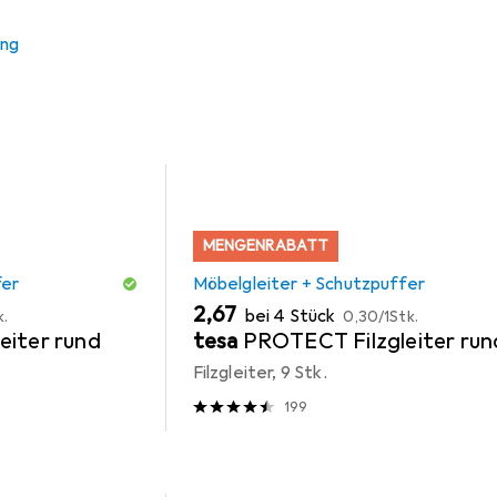
ung
 Zubehör zum Produkt Vicco Hängeschrank R-Line aus der Kate
MENGENRABATT
fer
Möbelgleiter + Schutzpuffer
EUR
EUR
2,67
bei 4 Stück
k.
0,30
/
1Stk.
eiter rund
tesa
PROTECT Filzgleiter run
Filzgleiter, 9 Stk.
199