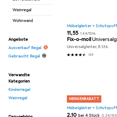
Weinregal
Wohnwand
Möbelgleiter + Schutzpuf
EUR
EUR
11,55
1,44
/
1Stk.
Fix-o-moll
Universalg
Angebote
Universalgleiter, 8 Stk.
Ausverkauf Regal
139
Gebraucht Regal
Verwandte
Kategorien
Kinderregal
Weinregal
MENGENRABATT
Möbelgleiter + Schutzpuf
EUR
EUR
2,10
bei 4 Stück
0,24
/
1St
Dazugehörig