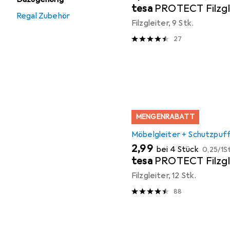
tesa
PROTECT Filzgl
Regal Zubehör
Filzgleiter, 9 Stk.
27
MENGENRABATT
Möbelgleiter + Schutzpuf
EUR
EUR
2,99
bei 4 Stück
0,25
/
1St
tesa
PROTECT Filzgl
Filzgleiter, 12 Stk.
88