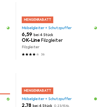
MENGENRABATT
Möbelgleiter + Schutzpuffer
EUR
6,59
bei 4 Stück
OK-Line
Filzgleiter
Filzgleiter
36
MENGENRABATT
Möbelgleiter + Schutzpuffer
EUR
EUR
2,78
bei 4 Stück
0,23
/
1Stk.