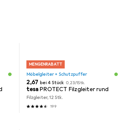
gorie Möbelgleiter + Schutzpuffer.
MENGENRABATT
Möbelgleiter + Schutzpuffer
EUR
EUR
2,67
bei 4 Stück
0,23
/
1Stk.
d
tesa
PROTECT Filzgleiter rund
Filzgleiter, 12 Stk.
199