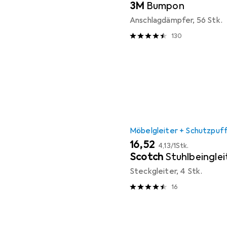
3M
Bumpon
Anschlagdämpfer, 56 Stk.
130
Möbelgleiter + Schutzpuf
EUR
EUR
16,52
4,13
/
1Stk.
Scotch
Stuhlbeinglei
Steckgleiter, 4 Stk.
16