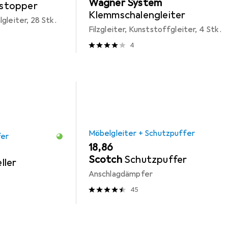
Wagner System
stopper
Klemmschalengleiter
gleiter, 28 Stk.
Filzgleiter, Kunststoffgleiter, 4 Stk.
4
Möbelgleiter + Schutzpuffer
fer
EUR
18,86
Scotch
Schutzpuffer
ller
Anschlagdämpfer
45