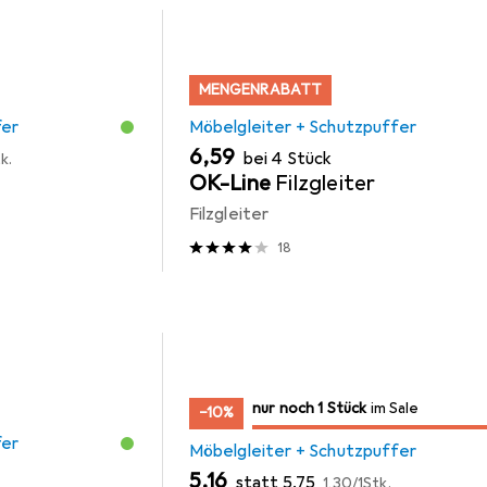
MENGENRABATT
fer
Möbelgleiter + Schutzpuffer
EUR
6,59
bei 4 Stück
k.
OK-Line
Filzgleiter
Filzgleiter
18
noch 1 Stück
nur noch 1 Stück
im Sale
im Sale
−10%
fer
Möbelgleiter + Schutzpuffer
EUR
EUR
EUR
5,16
statt
5,75
1,30
/
1Stk.