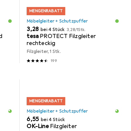
MENGENRABATT
Möbelgleiter + Schutzpuffer
EUR
EUR
3,28
bei 4 Stück
3,28
/
1Stk.
d
tesa
PROTECT Filzgleiter
rechteckig
Filzgleiter, 1 Stk.
199
MENGENRABATT
Möbelgleiter + Schutzpuffer
EUR
6,55
bei 4 Stück
OK-Line
Filzgleiter