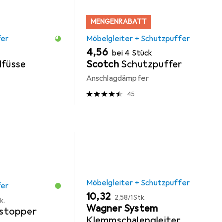
MENGENRABATT
fer
Möbelgleiter + Schutzpuffer
EUR
4,56
bei 4 Stück
lfüsse
Scotch
Schutzpuffer
Anschlagdämpfer
45
Möbelgleiter + Schutzpuffer
fer
EUR
EUR
10,32
2,58
/
1Stk.
k.
Wagner System
stopper
Klemmschalengleiter