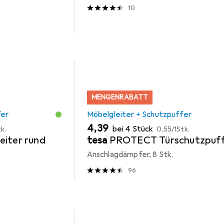
10
MENGENRABATT
fer
Möbelgleiter + Schutzpuffer
EUR
EUR
4,39
bei 4 Stück
k.
0,55
/
1Stk.
eiter rund
tesa
PROTECT Türschutzpuff
Anschlagdämpfer, 8 Stk.
96