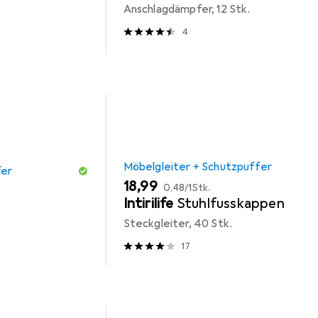
Anschlagdämpfer, 12 Stk.
4
Möbelgleiter + Schutzpuffer
fer
EUR
EUR
18,99
0,48
/
1Stk.
Intirilife
Stuhlfusskappen
Steckgleiter, 40 Stk.
17