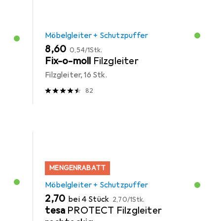
Möbelgleiter + Schutzpuffer
EUR
EUR
8,60
0,54
/
1Stk.
Fix-o-moll
Filzgleiter
Filzgleiter, 16 Stk.
82
MENGENRABATT
Möbelgleiter + Schutzpuffer
EUR
EUR
2,70
bei 4 Stück
2,70
/
1Stk.
tesa
PROTECT Filzgleiter