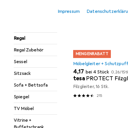
Hier findest du passendes
Konsolentisch
Impressum
Datenschutzerklär
Sortieren nach
:
Relevanz
Paravent +
Produktliste
Raumteiler
Regal
Regal Zubehör
MENGENRABATT
Sessel
Möbelgleiter + Schutzpuf
EUR
EUR
4,17
bei 4 Stück
0,26
/
1St
Sitzsack
tesa
PROTECT Filzgl
Sofa + Bettsofa
Filzgleiter, 16 Stk.
215
Spiegel
TV Möbel
Vitrine +
Buffetschrank