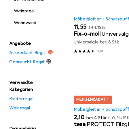
Weinregal
Möbelgleiter + Schutzpuf
Wohnwand
EUR
EUR
11,55
1,44
/
1Stk.
Fix-o-moll
Universalg
Universalgleiter, 8 Stk.
Angebote
139
Ausverkauf Regal
Gebraucht Regal
Verwandte
Kategorien
Kinderregal
MENGENRABATT
Weinregal
Möbelgleiter + Schutzpuf
EUR
EUR
2,10
bei 4 Stück
0,24
/
1St
tesa
PROTECT Filzgl
Dazugehörig