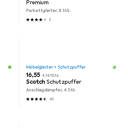
Premium
Parkettgleiter, 8 Stk.
5
Möbelgleiter + Schutzpuffer
EUR
EUR
16,55
4,14
/
1Stk.
Scotch
Schutzpuffer
Anschlagdämpfer, 4 Stk.
45