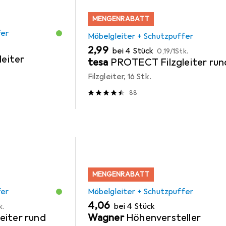
MENGENRABATT
fer
Möbelgleiter + Schutzpuffer
EUR
EUR
2,99
bei 4 Stück
0,19
/
1Stk.
leiter
tesa
PROTECT Filzgleiter run
Filzgleiter, 16 Stk.
88
MENGENRABATT
fer
Möbelgleiter + Schutzpuffer
EUR
4,06
bei 4 Stück
k.
eiter rund
Wagner
Höhenversteller