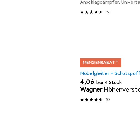
Anschlagdämpfer, Universal
96
MENGENRABATT
Möbelgleiter + Schutzpuf
EUR
4,06
bei 4 Stück
Wagner
Höhenverste
10