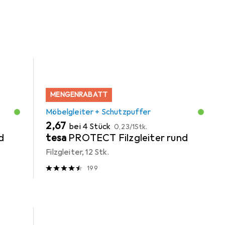
der Kategorie Möbelgleiter + Schutzpuffer.
MENGENRABATT
Möbelgleiter + Schutzpuffer
EUR
EUR
2,67
bei 4 Stück
0,23
/
1Stk.
d
tesa
PROTECT Filzgleiter rund
Filzgleiter, 12 Stk.
199