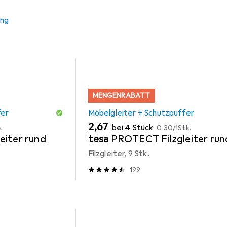
 Zubehör zum Produkt Vicco Herdumbauschrank Fame-Line aus 
ung
MENGENRABATT
fer
Möbelgleiter + Schutzpuffer
EUR
EUR
2,67
bei 4 Stück
k.
0,30
/
1Stk.
eiter rund
tesa
PROTECT Filzgleiter run
Filzgleiter, 9 Stk.
199