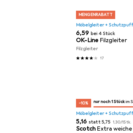
MENGENRABATT
Möbelgleiter + Schutzpuf
EUR
6,59
bei 4 Stück
OK-Line
Filzgleiter
Filzgleiter
17
noch 1 Stück
nur noch 1 Stück
im Sale
im 
−10%
Möbelgleiter + Schutzpuf
EUR
EUR
EUR
5,16
statt
5,75
1,30
/
1Stk.
Scotch
Extra weiche 