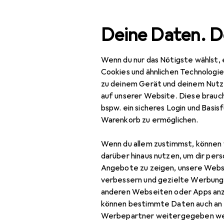
Suche
Deine Daten. D
Wenn du nur das Nötigste wählst, 
Navigation nach Kategorien
Gesamtsortiment
Woh
Gesamtsortiment
Cookies und ähnlichen Technologi
zu deinem Gerät und deinem Nutz
Wohnen
auf unserer Website. Diese brauch
bspw. ein sicheres Login und Basis
EU
14
Möbel
Warenkorb zu ermöglichen.
Vi
Wohnzimmer
60 
Wenn du allem zustimmst, können 
Couchtisch +
darüber hinaus nutzen, um dir pers
Beistelltisch
Angebote zu zeigen, unsere Webs
verbessern und gezielte Werbung
Hocker + Pouf
anderen Webseiten oder Apps an
Zubehör fü
können bestimmte Daten auch an 
Kommode +
Werbepartner weitergegeben we
Sideboard