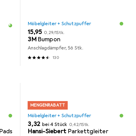
Möbelgleiter + Schutzpuffer
EUR
EUR
15,95
0,29
/
1Stk.
3M
Bumpon
Anschlagdämpfer, 56 Stk.
130
MENGENRABATT
Möbelgleiter + Schutzpuffer
EUR
EUR
3,32
bei 4 Stück
0,42
/
1Stk.
Pads
Hansi-Siebert
Parkettgleiter