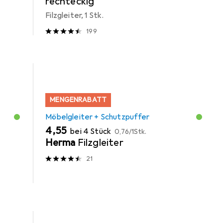
rechteckig
Filzgleiter, 1 Stk.
199
MENGENRABATT
Möbelgleiter + Schutzpuffer
EUR
EUR
4,55
bei 4 Stück
0,76
/
1Stk.
Herma
Filzgleiter
21