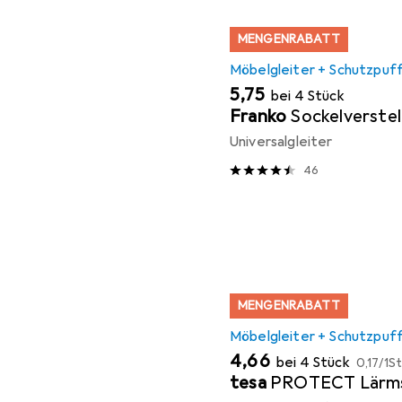
MENGENRABATT
Möbelgleiter + Schutzpuf
EUR
5,75
bei 4 Stück
Franko
Sockelverstel
Universalgleiter
46
MENGENRABATT
Möbelgleiter + Schutzpuf
EUR
EUR
4,66
bei 4 Stück
0,17
/
1St
tesa
PROTECT Lärm