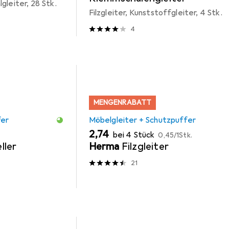
gleiter, 28 Stk.
Filzgleiter, Kunststoffgleiter, 4 Stk.
4
MENGENRABATT
fer
Möbelgleiter + Schutzpuffer
EUR
EUR
2,74
bei 4 Stück
0,45
/
1Stk.
ller
Herma
Filzgleiter
21