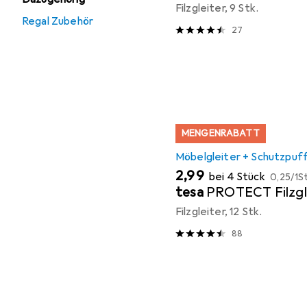
Filzgleiter, 9 Stk.
Regal Zubehör
27
MENGENRABATT
Möbelgleiter + Schutzpuf
EUR
EUR
2,99
bei 4 Stück
0,25
/
1St
tesa
PROTECT Filzgl
Filzgleiter, 12 Stk.
88