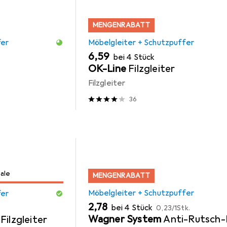
MENGENRABATT
fer
Möbelgleiter + Schutzpuffer
EUR
6,59
bei 4 Stück
OK-Line
Filzgleiter
Filzgleiter
36
Sale
MENGENRABATT
Möbelgleiter + Schutzpuffer
fer
EUR
EUR
2,78
bei 4 Stück
0,23
/
1Stk.
Wagner System
Anti-Rutsch-
Filzgleiter