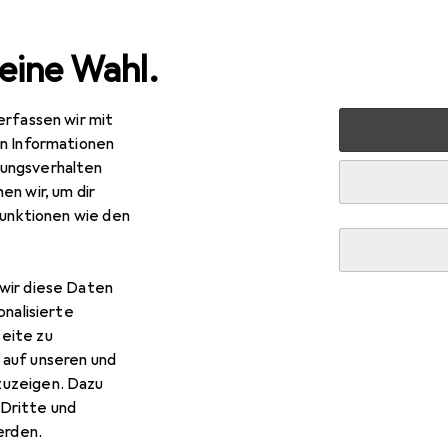
eine Wahl.
erfassen wir mit
nen
Möbel
Wohnzimmer
Regal
Vicco Herdumbau
en Informationen
ungsverhalten
en wir, um dir
funktionen wie den
R
0,30
cco
Herdumbauschrank Fame-Line
x 60 x 82 cm
wir diese Daten
onalisierte
eite zu
 auf unseren und
zuzeigen. Dazu
r Vicco Herdumbauschrank F
Dritte und
rden.