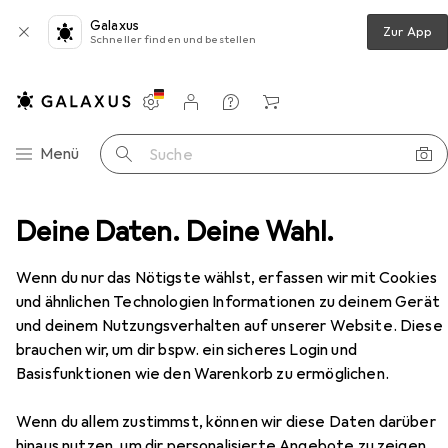
Galaxus
Zur App
Schneller finden und bestellen
Einstellungen
Kundenkonto
Vergleichslisten
Merklisten
Warenkorb
Navigation nach Kategorien
Menü
Suche
ohnzimmer
Deine Daten. Deine Wahl.
Regal
Vicco Küchenglasschrank R-Line
Zubehör
Wenn du nur das Nötigste wählst, erfassen wir mit Cookies
EUR
115,31
und ähnlichen Technologien Informationen zu deinem Gerät
Vicco
Küchenglasschrank R-Line
und deinem Nutzungsverhalten auf unserer Website. Diese
60 x 31 x 60 cm
brauchen wir, um dir bspw. ein sicheres Login und
Basisfunktionen wie den Warenkorb zu ermöglichen.
Wenn du allem zustimmst, können wir diese Daten darüber
Zubehör für Vicco
hinaus nutzen, um dir personalisierte Angebote zu zeigen,