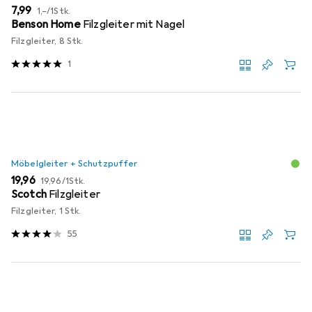
EUR
EUR
7,99
1,–
/
1Stk.
Benson Home
Filzgleiter mit Nagel
Filzgleiter, 8 Stk.
1
Möbelgleiter + Schutzpuffer
EUR
EUR
19,96
19,96
/
1Stk.
Scotch
Filzgleiter
Filzgleiter, 1 Stk.
55