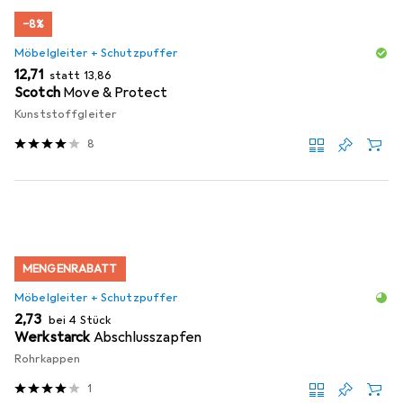
−8%
Möbelgleiter + Schutzpuffer
EUR
EUR
12,71
statt
13,86
Scotch
Move & Protect
Kunststoffgleiter
8
MENGENRABATT
Möbelgleiter + Schutzpuffer
EUR
2,73
bei 4 Stück
Werkstarck
Abschlusszapfen
Rohrkappen
1