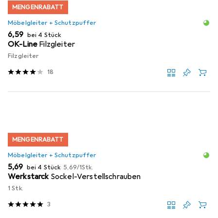
MENGENRABATT
Möbelgleiter + Schutzpuffer
EUR
6,59
bei 4 Stück
OK-Line
Filzgleiter
Filzgleiter
18
MENGENRABATT
Möbelgleiter + Schutzpuffer
EUR
EUR
5,69
bei 4 Stück
5,69
/
1Stk.
Werkstarck
Sockel-Verstellschrauben
1 Stk.
3