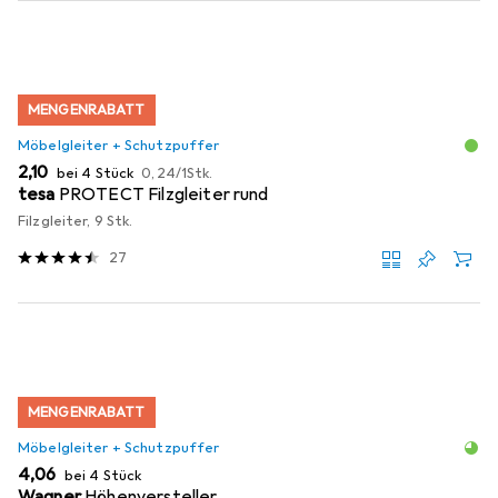
MENGENRABATT
Möbelgleiter + Schutzpuffer
EUR
EUR
2,10
bei 4 Stück
0,24
/
1Stk.
tesa
PROTECT Filzgleiter rund
Filzgleiter, 9 Stk.
27
MENGENRABATT
Möbelgleiter + Schutzpuffer
EUR
4,06
bei 4 Stück
Wagner
Höhenversteller