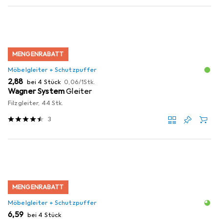
MENGENRABATT
Möbelgleiter + Schutzpuffer
EUR
EUR
2,88
bei 4 Stück
0,06
/
1Stk.
Wagner System
Gleiter
Filzgleiter, 44 Stk.
3
MENGENRABATT
Möbelgleiter + Schutzpuffer
EUR
6,59
bei 4 Stück