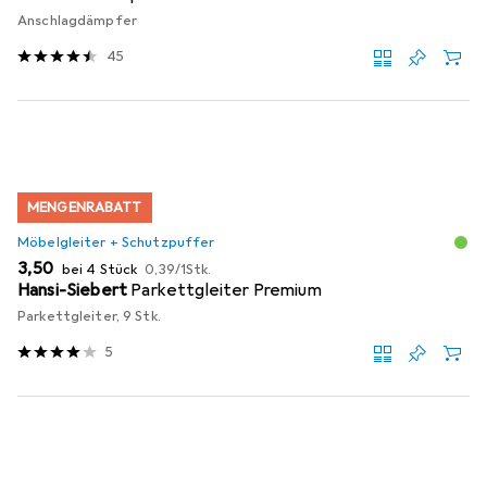
Anschlagdämpfer
45
MENGENRABATT
Möbelgleiter + Schutzpuffer
EUR
EUR
3,50
bei 4 Stück
0,39
/
1Stk.
Hansi-Siebert
Parkettgleiter Premium
Parkettgleiter, 9 Stk.
5