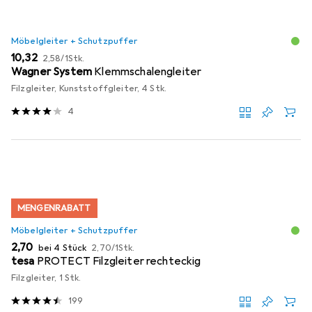
Möbelgleiter + Schutzpuffer
EUR
EUR
10,32
2,58
/
1Stk.
Wagner System
Klemmschalengleiter
Filzgleiter, Kunststoffgleiter, 4 Stk.
4
MENGENRABATT
Möbelgleiter + Schutzpuffer
EUR
EUR
2,70
bei 4 Stück
2,70
/
1Stk.
tesa
PROTECT Filzgleiter rechteckig
Filzgleiter, 1 Stk.
199