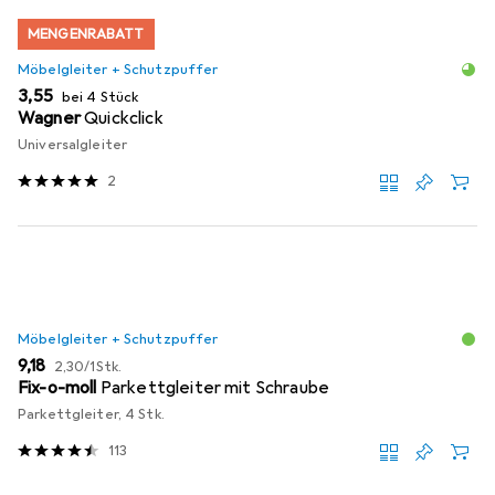
MENGENRABATT
Möbelgleiter + Schutzpuffer
EUR
3,55
bei 4 Stück
Wagner
Quickclick
Universalgleiter
2
Möbelgleiter + Schutzpuffer
EUR
EUR
9,18
2,30
/
1Stk.
Fix-o-moll
Parkettgleiter mit Schraube
Parkettgleiter, 4 Stk.
113