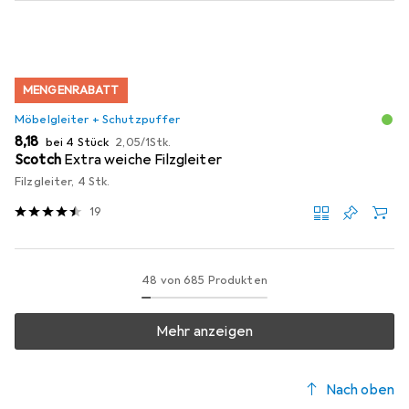
MENGENRABATT
Möbelgleiter + Schutzpuffer
EUR
EUR
8,18
bei 4 Stück
2,05
/
1Stk.
Scotch
Extra weiche Filzgleiter
Filzgleiter, 4 Stk.
19
48 von 685 Produkten
Mehr anzeigen
Nach oben