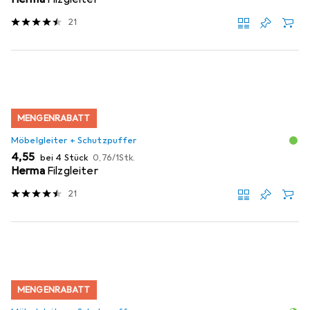
21
MENGENRABATT
Möbelgleiter + Schutzpuffer
EUR
EUR
4,55
bei 4 Stück
0,76
/
1Stk.
Herma
Filzgleiter
21
MENGENRABATT