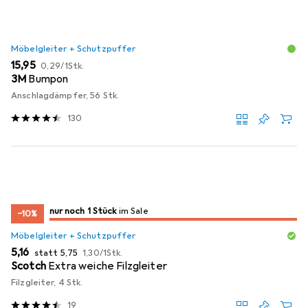
Möbelgleiter + Schutzpuffer
EUR
EUR
15,95
0,29
/
1Stk.
3M
Bumpon
Anschlagdämpfer, 56 Stk.
130
noch 1 Stück
nur noch 1 Stück
im Sale
im Sale
−10%
Möbelgleiter + Schutzpuffer
EUR
EUR
EUR
5,16
statt
5,75
1,30
/
1Stk.
Scotch
Extra weiche Filzgleiter
Filzgleiter, 4 Stk.
19