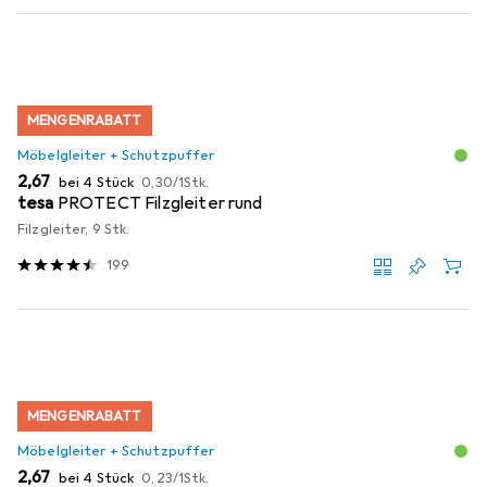
MENGENRABATT
Möbelgleiter + Schutzpuffer
EUR
EUR
2,67
bei 4 Stück
0,30
/
1Stk.
tesa
PROTECT Filzgleiter rund
Filzgleiter, 9 Stk.
199
MENGENRABATT
Möbelgleiter + Schutzpuffer
EUR
EUR
2,67
bei 4 Stück
0,23
/
1Stk.