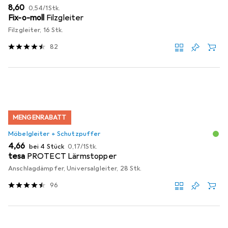
EUR
EUR
8,60
0,54
/
1Stk.
Fix-o-moll
Filzgleiter
Filzgleiter, 16 Stk.
82
MENGENRABATT
Möbelgleiter + Schutzpuffer
EUR
EUR
4,66
bei 4 Stück
0,17
/
1Stk.
tesa
PROTECT Lärmstopper
Anschlagdämpfer, Universalgleiter, 28 Stk.
96