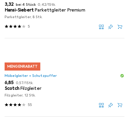
EUR
EUR
3,32
bei 4 Stück
0,42
/
1Stk.
Hansi-Siebert
Parkettgleiter Premium
Parkettgleiter, 8 Stk.
5
MENGENRABATT
Möbelgleiter + Schutzpuffer
EUR
EUR
6,85
0,57
/
1Stk.
Scotch
Filzgleiter
Filzgleiter, 12 Stk.
55