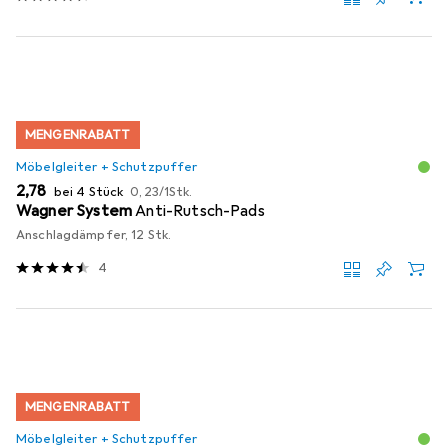
MENGENRABATT
Möbelgleiter + Schutzpuffer
EUR
EUR
2,78
bei 4 Stück
0,23
/
1Stk.
Wagner System
Anti-Rutsch-Pads
Anschlagdämpfer, 12 Stk.
4
MENGENRABATT
Möbelgleiter + Schutzpuffer