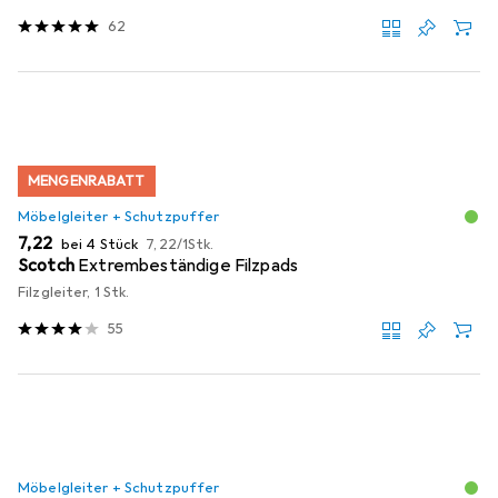
62
MENGENRABATT
Möbelgleiter + Schutzpuffer
EUR
EUR
7,22
bei 4 Stück
7,22
/
1Stk.
Scotch
Extrembeständige Filzpads
Filzgleiter, 1 Stk.
55
Möbelgleiter + Schutzpuffer