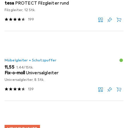
tesa
PROTECT Filzgleiter rund
Filzgleiter, 12 Stk.
199
Möbelgleiter + Schutzpuffer
EUR
EUR
11,55
1,44
/
1Stk.
Fix-o-moll
Universalgleiter
Universalgleiter, 8 Stk.
139