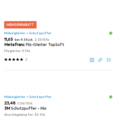
MENGENRABATT
Möbelgleiter + Schutzpuffer
EUR
EUR
11,65
bei 4 Stück
2,33
/
1Stk.
Metafranc
Filz-Gleiter TopSoft
Filzgleiter, 5 Stk.
2
Möbelgleiter + Schutzpuffer
EUR
EUR
23,48
0,56
/
1Stk.
3M
Schutzpuffer - Mix
Anschlagdämpfer, 42 Stk.