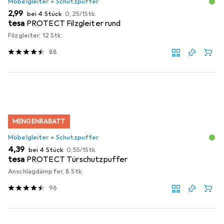
Möbelgleiter + Schutzpuffer
EUR
EUR
2,99
bei 4 Stück
0,25
/
1Stk.
tesa
PROTECT Filzgleiter rund
Filzgleiter, 12 Stk.
88
MENGENRABATT
Möbelgleiter + Schutzpuffer
EUR
EUR
4,39
bei 4 Stück
0,55
/
1Stk.
tesa
PROTECT Türschutzpuffer
Anschlagdämpfer, 8 Stk.
96