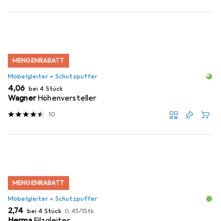
MENGENRABATT
Möbelgleiter + Schutzpuffer
EUR
4,06
bei 4 Stück
Wagner
Höhenversteller
10
MENGENRABATT
Möbelgleiter + Schutzpuffer
EUR
EUR
2,74
bei 4 Stück
0,45
/
1Stk.
Herma
Filzgleiter