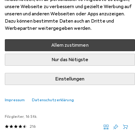
unsere Webseite zu verbessern und gezielte Werbung auf
Küchenglasschrank R-Line
unseren und anderen Webseiten oder Apps anzuzeigen.
Dazu können bestimmte Daten auch an Dritte und
Hier findest du passendes Zubehör zum Produkt Vicco
Werbepartner weitergegeben werden.
Küchenglasschrank R-Line aus der Kategorie
Möbelgleiter + Schutzpuffer.
Allem zustimmen
Relevanz
Nur das Nötigste
Produktliste
Einstellungen
MENGENRABATT
Möbelgleiter + Schutzpuffer
Impressum
Datenschutzerklärung
EUR
EUR
4,17
bei 4 Stück
0,26
/
1Stk.
tesa
PROTECT Filzgleiter rund
Filzgleiter, 16 Stk.
216