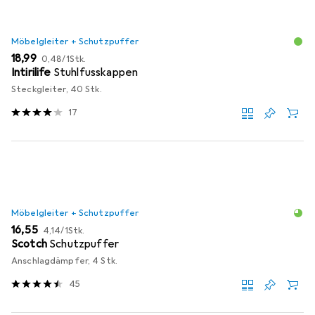
Möbelgleiter + Schutzpuffer
EUR
EUR
18,99
0,48
/
1Stk.
Intirilife
Stuhlfusskappen
Steckgleiter, 40 Stk.
17
Möbelgleiter + Schutzpuffer
EUR
EUR
16,55
4,14
/
1Stk.
Scotch
Schutzpuffer
Anschlagdämpfer, 4 Stk.
45