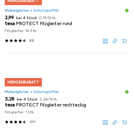
MENGENRABATT
Möbelgleiter + Schutzpuffer
EUR
EUR
2,99
bei 4 Stück
0,19
/
1Stk.
tesa
PROTECT Filzgleiter rund
Filzgleiter, 16 Stk.
88
MENGENRABATT
Möbelgleiter + Schutzpuffer
EUR
EUR
3,28
bei 4 Stück
3,28
/
1Stk.
tesa
PROTECT Filzgleiter rechteckig
Filzgleiter, 1 Stk.
199