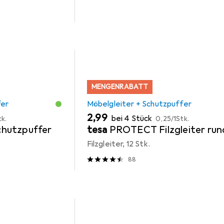
MENGENRABATT
fer
Möbelgleiter + Schutzpuffer
EUR
EUR
2,99
bei 4 Stück
tk.
0,25
/
1Stk.
hutzpuffer
tesa
PROTECT Filzgleiter run
Filzgleiter, 12 Stk.
88