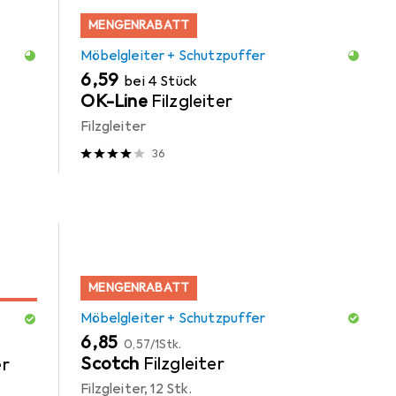
MENGENRABATT
Möbelgleiter + Schutzpuffer
EUR
6,59
bei 4 Stück
OK-Line
Filzgleiter
Filzgleiter
36
MENGENRABATT
Möbelgleiter + Schutzpuffer
EUR
EUR
6,85
0,57
/
1Stk.
Scotch
Filzgleiter
er
Filzgleiter, 12 Stk.