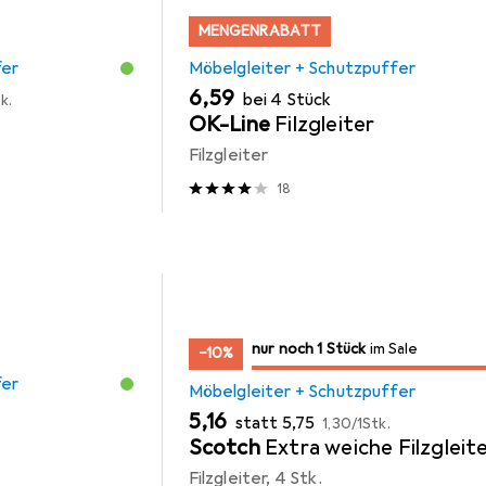
MENGENRABATT
fer
Möbelgleiter + Schutzpuffer
EUR
6,59
bei 4 Stück
k.
OK-Line
Filzgleiter
Filzgleiter
18
noch 1 Stück
nur noch 1 Stück
im Sale
im Sale
−10%
fer
Möbelgleiter + Schutzpuffer
EUR
EUR
EUR
5,16
statt
5,75
1,30
/
1Stk.
Scotch
Extra weiche Filzgleit
Filzgleiter, 4 Stk.