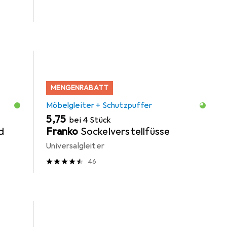
MENGENRABATT
Möbelgleiter + Schutzpuffer
EUR
5,75
bei 4 Stück
d
Franko
Sockelverstellfüsse
Universalgleiter
46