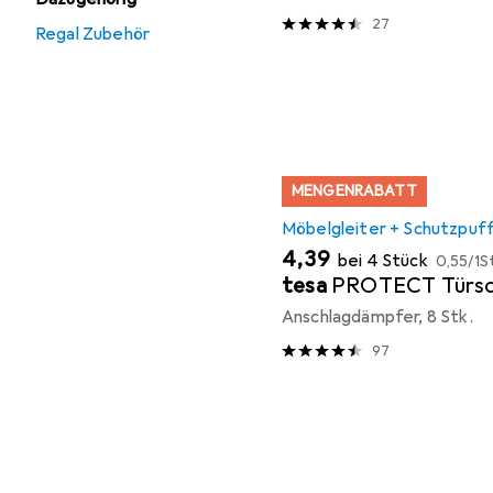
27
Regal Zubehör
MENGENRABATT
Möbelgleiter + Schutzpuf
EUR
EUR
4,39
bei 4 Stück
0,55
/
1S
tesa
PROTECT Türsc
Anschlagdämpfer, 8 Stk.
97