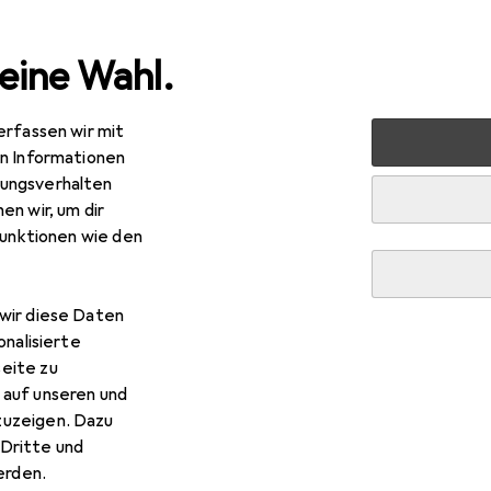
eine Wahl.
erfassen wir mit
nen
Möbel
Wohnzimmer
Regal
Vicco Küchenschr
en Informationen
ungsverhalten
en wir, um dir
R
5,04
funktionen wie den
cco
Küchenschränke Fame-Line
x 51.60 x 82 cm
wir diese Daten
onalisierte
eite zu
 auf unseren und
 Vicco Küchenschränke Fame
zuzeigen. Dazu
Dritte und
rden.
 Zubehör zum Produkt Vicco Küchenschränke Fame-Line aus de