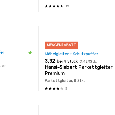
19
MENGENRABATT
fer
Möbelgleiter + Schutzpuffer
EUR
EUR
3,32
bei 4 Stück
0,42
/
1Stk.
ter
Hansi-Siebert
Parkettgleiter
Premium
Parkettgleiter, 8 Stk.
5