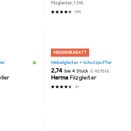
Filzgleiter, 1 Stk.
199
MENGENRABATT
fer
Möbelgleiter + Schutzpuffer
EUR
EUR
2,74
bei 4 Stück
0,45
/
1Stk.
ller
Herma
Filzgleiter
21