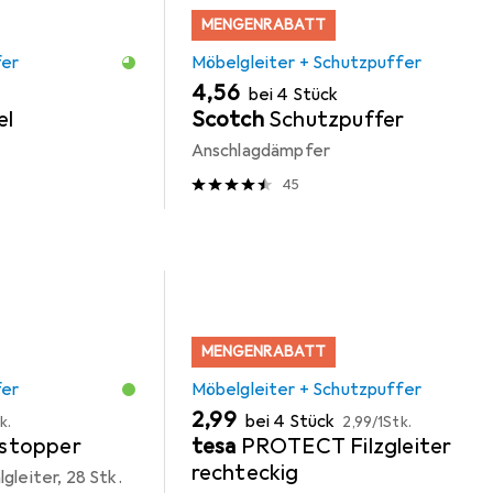
MENGENRABATT
fer
Möbelgleiter + Schutzpuffer
EUR
4,56
bei 4 Stück
el
Scotch
Schutzpuffer
Anschlagdämpfer
45
MENGENRABATT
fer
Möbelgleiter + Schutzpuffer
EUR
EUR
2,99
bei 4 Stück
k.
2,99
/
1Stk.
stopper
tesa
PROTECT Filzgleiter
rechteckig
gleiter, 28 Stk.