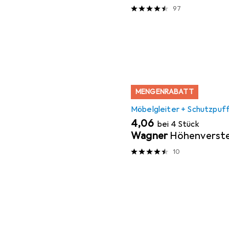
97
MENGENRABATT
Möbelgleiter + Schutzpuf
EUR
4,06
bei 4 Stück
Wagner
Höhenverste
10