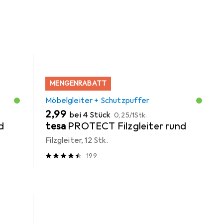
MENGENRABATT
Möbelgleiter + Schutzpuffer
EUR
EUR
2,99
bei 4 Stück
0,25
/
1Stk.
d
tesa
PROTECT Filzgleiter rund
Filzgleiter, 12 Stk.
199