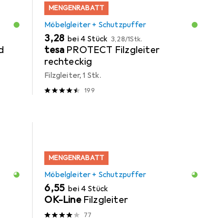
MENGENRABATT
Möbelgleiter + Schutzpuffer
EUR
EUR
3,28
bei 4 Stück
3,28
/
1Stk.
d
tesa
PROTECT Filzgleiter
rechteckig
Filzgleiter, 1 Stk.
199
MENGENRABATT
Möbelgleiter + Schutzpuffer
EUR
6,55
bei 4 Stück
OK-Line
Filzgleiter
77