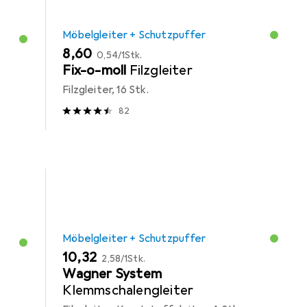
Möbelgleiter + Schutzpuffer
EUR
EUR
8,60
0,54
/
1Stk.
Fix-o-moll
Filzgleiter
Filzgleiter, 16 Stk.
82
Möbelgleiter + Schutzpuffer
EUR
EUR
10,32
2,58
/
1Stk.
Wagner System
Klemmschalengleiter