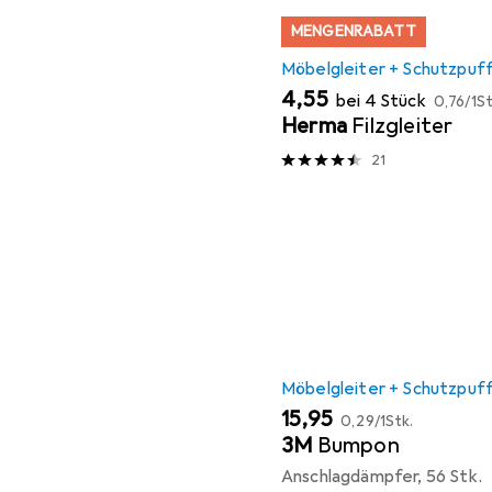
MENGENRABATT
Möbelgleiter + Schutzpuf
EUR
EUR
4,55
bei 4 Stück
0,76
/
1St
Herma
Filzgleiter
21
Möbelgleiter + Schutzpuf
EUR
EUR
15,95
0,29
/
1Stk.
3M
Bumpon
Anschlagdämpfer, 56 Stk.