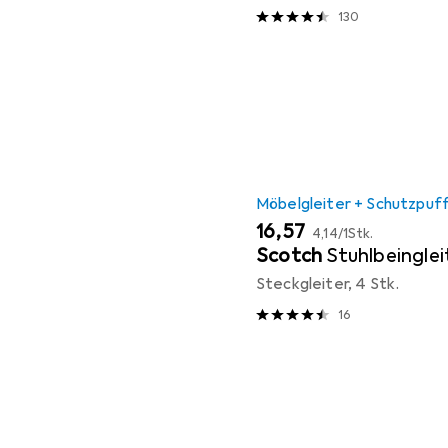
130
Möbelgleiter + Schutzpuf
EUR
EUR
16,57
4,14
/
1Stk.
Scotch
Stuhlbeinglei
Steckgleiter, 4 Stk.
16