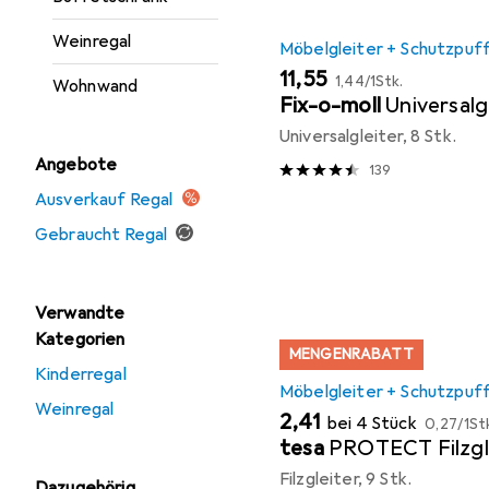
Weinregal
Möbelgleiter + Schutzpuf
EUR
EUR
11,55
1,44
/
1Stk.
Wohnwand
Fix-o-moll
Universalg
Universalgleiter, 8 Stk.
Angebote
139
Ausverkauf Regal
Gebraucht Regal
Verwandte
Kategorien
MENGENRABATT
Kinderregal
Möbelgleiter + Schutzpuf
Weinregal
EUR
EUR
2,41
bei 4 Stück
0,27
/
1St
tesa
PROTECT Filzgl
Filzgleiter, 9 Stk.
Dazugehörig