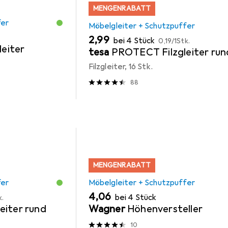
MENGENRABATT
fer
Möbelgleiter + Schutzpuffer
EUR
EUR
2,99
bei 4 Stück
0,19
/
1Stk.
leiter
tesa
PROTECT Filzgleiter run
Filzgleiter, 16 Stk.
88
MENGENRABATT
fer
Möbelgleiter + Schutzpuffer
EUR
4,06
bei 4 Stück
k.
eiter rund
Wagner
Höhenversteller
10