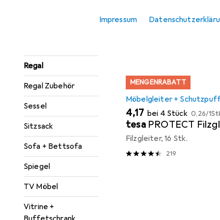
Sortieren nach
:
Relevanz
Konsolentisch
Impressum
Datenschutzerklär
Produktliste
Paravent +
Raumteiler
Regal
MENGENRABATT
Regal Zubehör
Möbelgleiter + Schutzpuf
Sessel
EUR
EUR
4,17
bei 4 Stück
0,26
/
1St
tesa
PROTECT Filzgl
Sitzsack
Filzgleiter, 16 Stk.
Sofa + Bettsofa
219
Spiegel
TV Möbel
Vitrine +
Buffetschrank