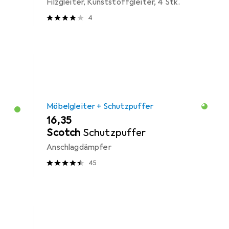
Filzgleiter, Kunststoffgleiter, 4 Stk.
4
Möbelgleiter + Schutzpuffer
EUR
16,35
Scotch
Schutzpuffer
Anschlagdämpfer
45