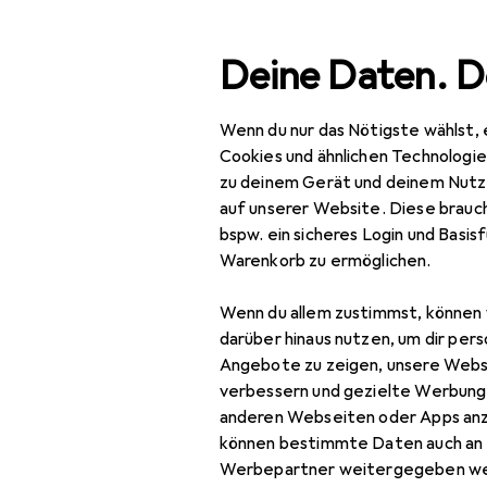
Suche
Deine Daten. D
Wenn du nur das Nötigste wählst, 
Navigation nach Kategorien
Gesamtsortiment
Woh
Gesamtsortiment
Cookies und ähnlichen Technologi
zu deinem Gerät und deinem Nutz
Wohnen
auf unserer Website. Diese brauch
EU
19
bspw. ein sicheres Login und Basis
Möbel
Vi
Warenkorb zu ermöglichen.
80 
Wohnzimmer
Wenn du allem zustimmst, können 
Couchtisch +
darüber hinaus nutzen, um dir pers
Beistelltisch
Angebote zu zeigen, unsere Webs
verbessern und gezielte Werbung
Hocker + Pouf
Zubehör für
anderen Webseiten oder Apps an
können bestimmte Daten auch an 
Kommode +
Werbepartner weitergegeben we
Sideboard
Hier findest du passendes