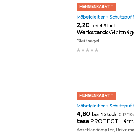
MENGENRABATT
Möbelgleiter + Schutzpuf
EUR
2,20
bei 4 Stück
Werkstarck
Gleitnäg
Gleitnagel
MENGENRABATT
Möbelgleiter + Schutzpuf
EUR
EUR
4,80
bei 4 Stück
0,17
/
1St
tesa
PROTECT Lärm
Anschlagdämpfer, Universal