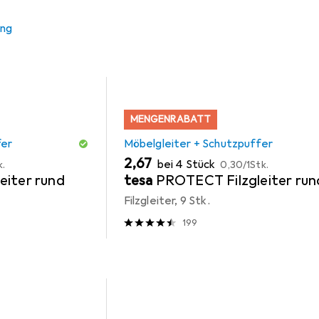
ung
MENGENRABATT
fer
Möbelgleiter + Schutzpuffer
EUR
EUR
2,67
bei 4 Stück
k.
0,30
/
1Stk.
eiter rund
tesa
PROTECT Filzgleiter run
Filzgleiter, 9 Stk.
199