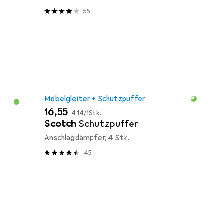
55
Möbelgleiter + Schutzpuffer
EUR
EUR
16,55
4,14
/
1Stk.
Scotch
Schutzpuffer
Anschlagdämpfer, 4 Stk.
45