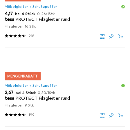
Möbelgleiter + Schutzpuffer
EUR
EUR
4,17
bei 4 Stück
0,26
/
1Stk.
tesa
PROTECT Filzgleiter rund
Filzgleiter, 16 Stk.
218
MENGENRABATT
Möbelgleiter + Schutzpuffer
EUR
EUR
2,67
bei 4 Stück
0,30
/
1Stk.
tesa
PROTECT Filzgleiter rund
Filzgleiter, 9 Stk.
199