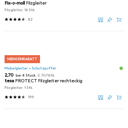
Fix-o-moll
Filzgleiter
Filzgleiter, 16 Stk.
82
MENGENRABATT
Möbelgleiter + Schutzpuffer
EUR
EUR
2,70
bei 4 Stück
2,70
/
1Stk.
tesa
PROTECT Filzgleiter rechteckig
Filzgleiter, 1 Stk.
199