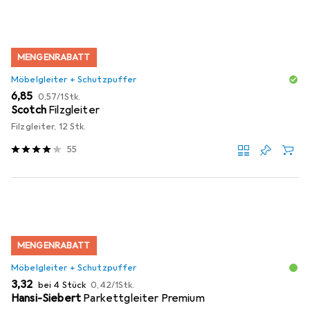
MENGENRABATT
Möbelgleiter + Schutzpuffer
EUR
EUR
6,85
0,57
/
1Stk.
Scotch
Filzgleiter
Filzgleiter, 12 Stk.
55
MENGENRABATT
Möbelgleiter + Schutzpuffer
EUR
EUR
3,32
bei 4 Stück
0,42
/
1Stk.
Hansi-Siebert
Parkettgleiter Premium