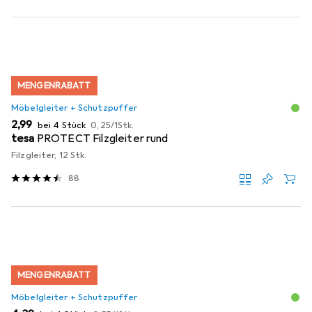
MENGENRABATT
Möbelgleiter + Schutzpuffer
EUR
EUR
2,99
bei 4 Stück
0,25
/
1Stk.
tesa
PROTECT Filzgleiter rund
Filzgleiter, 12 Stk.
88
MENGENRABATT
Möbelgleiter + Schutzpuffer
EUR