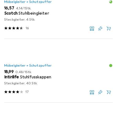
Möbelgleiter + Schutzpuffer
EUR
EUR
16,57
4,14
/
1Stk.
Scotch
Stuhlbeingleiter
Steckgleiter, 4 Stk.
16
Möbelgleiter + Schutzpuffer
EUR
EUR
18,99
0,48
/
1Stk.
Intirilife
Stuhlfusskappen
Steckgleiter, 40 Stk.
17