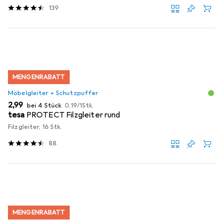
139
MENGENRABATT
Möbelgleiter + Schutzpuffer
EUR
EUR
2,99
bei 4 Stück
0,19
/
1Stk.
tesa
PROTECT Filzgleiter rund
Filzgleiter, 16 Stk.
88
MENGENRABATT