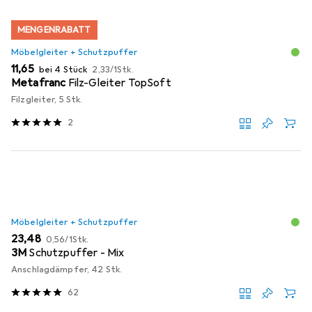
MENGENRABATT
Möbelgleiter + Schutzpuffer
EUR
EUR
11,65
bei 4 Stück
2,33
/
1Stk.
Metafranc
Filz-Gleiter TopSoft
Filzgleiter, 5 Stk.
2
Möbelgleiter + Schutzpuffer
EUR
EUR
23,48
0,56
/
1Stk.
3M
Schutzpuffer - Mix
Anschlagdämpfer, 42 Stk.
62