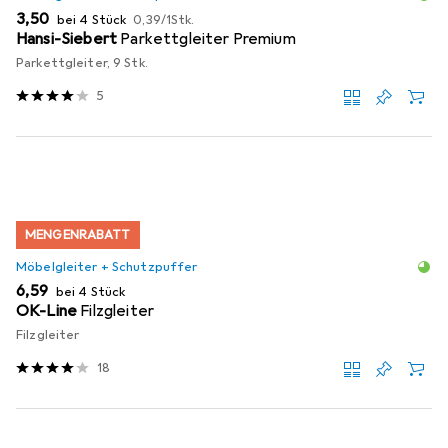
EUR
EUR
3,50
bei 4 Stück
0,39
/
1Stk.
Hansi-Siebert
Parkettgleiter Premium
Parkettgleiter, 9 Stk.
5
MENGENRABATT
Möbelgleiter + Schutzpuffer
EUR
6,59
bei 4 Stück
OK-Line
Filzgleiter
Filzgleiter
18