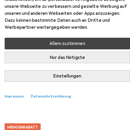
unsere Webseite zu verbessern und gezielte Werbung auf
unseren und anderen Webseiten oder Apps anzuzeigen.
Zubehör für Vicco
Dazu können bestimmte Daten auch an Dritte und
Küchenunterschrank Fame-Line
Werbepartner weitergegeben werden.
Hier findest du passendes Zubehör zum Produkt Vicco
Allem zustimmen
Küchenunterschrank Fame-Line aus der Kategorie
Möbelgleiter + Schutzpuffer.
Nur das Nötigste
Beliebt
Möbelgleiter + Schutzpuffer
Zubehör Büromöbel
Einstellungen
Relevanz
Impressum
Datenschutzerklärung
Produktliste
MENGENRABATT