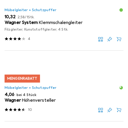
Möbelgleiter + Schutzpuffer
EUR
EUR
10,32
2,58
/
1Stk.
Wagner System
Klemmschalengleiter
Filzgleiter, Kunststoffgleiter, 4 Stk.
4
MENGENRABATT
Möbelgleiter + Schutzpuffer
EUR
4,06
bei 4 Stück
Wagner
Höhenversteller
10