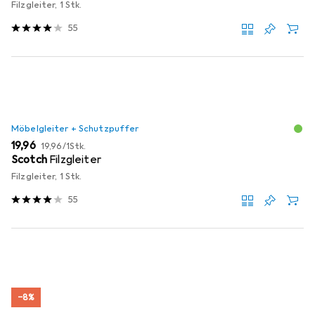
Filzgleiter, 1 Stk.
55
Möbelgleiter + Schutzpuffer
EUR
EUR
19,96
19,96
/
1Stk.
Scotch
Filzgleiter
Filzgleiter, 1 Stk.
55
−8%