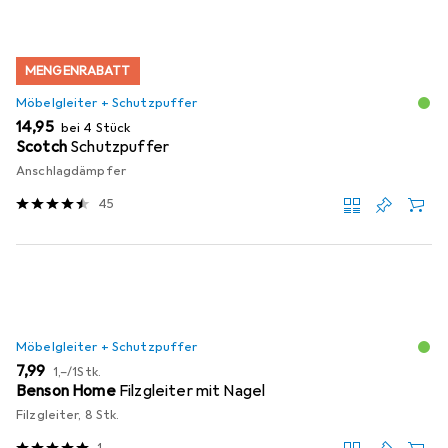
MENGENRABATT
Möbelgleiter + Schutzpuffer
EUR
14,95
bei 4 Stück
Scotch
Schutzpuffer
Anschlagdämpfer
45
Möbelgleiter + Schutzpuffer
EUR
EUR
7,99
1,–
/
1Stk.
Benson Home
Filzgleiter mit Nagel
Filzgleiter, 8 Stk.