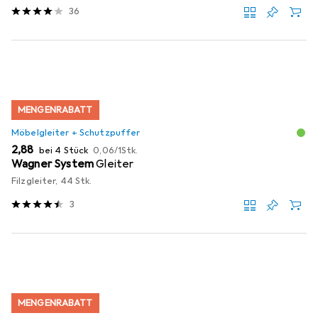
36
MENGENRABATT
Möbelgleiter + Schutzpuffer
EUR
EUR
2,88
bei 4 Stück
0,06
/
1Stk.
Wagner System
Gleiter
Filzgleiter, 44 Stk.
3
MENGENRABATT