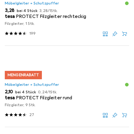
Möbelgleiter + Schutzpuffer
EUR
EUR
3,28
bei 4 Stück
3,28
/
1Stk.
tesa
PROTECT Filzgleiter rechteckig
Filzgleiter, 1 Stk.
199
MENGENRABATT
Möbelgleiter + Schutzpuffer
EUR
EUR
2,10
bei 4 Stück
0,24
/
1Stk.
tesa
PROTECT Filzgleiter rund
Filzgleiter, 9 Stk.
27