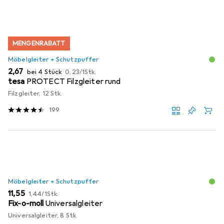
MENGENRABATT
Möbelgleiter + Schutzpuffer
EUR
EUR
2,67
bei 4 Stück
0,23
/
1Stk.
tesa
PROTECT Filzgleiter rund
Filzgleiter, 12 Stk.
199
Möbelgleiter + Schutzpuffer
EUR
EUR
11,55
1,44
/
1Stk.
Fix-o-moll
Universalgleiter
Universalgleiter, 8 Stk.