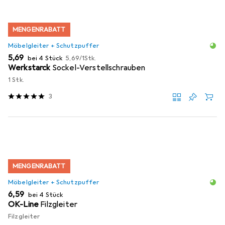
MENGENRABATT
Möbelgleiter + Schutzpuffer
EUR
EUR
5,69
bei 4 Stück
5,69
/
1Stk.
Werkstarck
Sockel-Verstellschrauben
1 Stk.
3
MENGENRABATT
Möbelgleiter + Schutzpuffer
EUR
6,59
bei 4 Stück
OK-Line
Filzgleiter
Filzgleiter