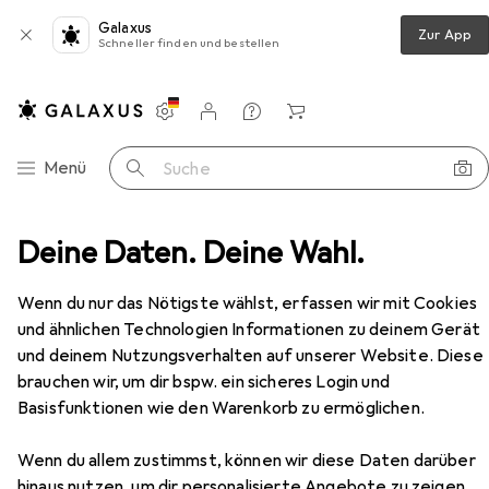
Galaxus
Zur App
Schneller finden und bestellen
Einstellungen
Kundenkonto
Vergleichslisten
Merklisten
Warenkorb
Navigation nach Kategorien
Menü
Suche
mmer
Deine Daten. Deine Wahl.
Regal
Vicco Küchenunterschrank Fame-Line
Zubehör
Wenn du nur das Nötigste wählst, erfassen wir mit Cookies
und ähnlichen Technologien Informationen zu deinem Gerät
EUR
164,10
und deinem Nutzungsverhalten auf unserer Website. Diese
Vicco
Küchenunterschrank Fame-Line
brauchen wir, um dir bspw. ein sicheres Login und
40 x 60 x 82 cm
Basisfunktionen wie den Warenkorb zu ermöglichen.
Wenn du allem zustimmst, können wir diese Daten darüber
hinaus nutzen, um dir personalisierte Angebote zu zeigen,