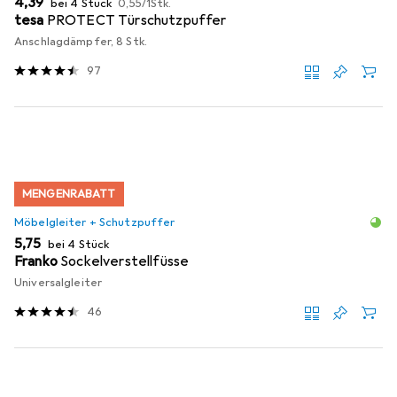
EUR
4,39
bei 4 Stück
0,55
/
1Stk.
tesa
PROTECT Türschutzpuffer
Anschlagdämpfer, 8 Stk.
97
MENGENRABATT
Möbelgleiter + Schutzpuffer
EUR
5,75
bei 4 Stück
Franko
Sockelverstellfüsse
Universalgleiter
46