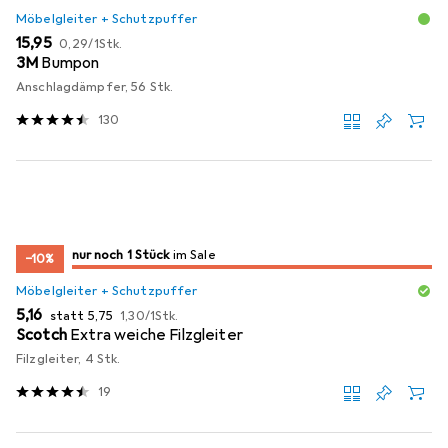
Möbelgleiter + Schutzpuffer
EUR
EUR
15,95
0,29
/
1Stk.
3M
Bumpon
Anschlagdämpfer, 56 Stk.
130
noch 1 Stück
nur noch 1 Stück
im Sale
im Sale
−10%
Möbelgleiter + Schutzpuffer
EUR
EUR
EUR
5,16
statt
5,75
1,30
/
1Stk.
Scotch
Extra weiche Filzgleiter
Filzgleiter, 4 Stk.
19