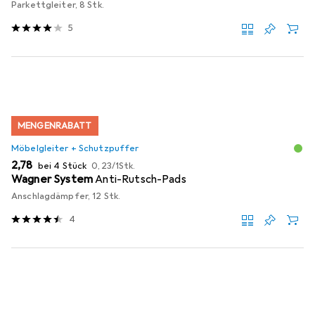
Parkettgleiter, 8 Stk.
5
MENGENRABATT
Möbelgleiter + Schutzpuffer
EUR
EUR
2,78
bei 4 Stück
0,23
/
1Stk.
Wagner System
Anti-Rutsch-Pads
Anschlagdämpfer, 12 Stk.
4