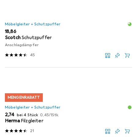
Möbelgleiter + Schutzpuffer
EUR
18,86
Scotch
Schutzpuffer
Anschlagdämpfer
45
MENGENRABATT
Möbelgleiter + Schutzpuffer
EUR
EUR
2,74
bei 4 Stück
0,45
/
1Stk.
Herma
Filzgleiter
21