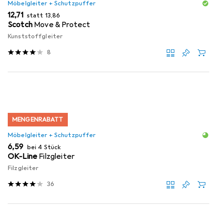
Möbelgleiter + Schutzpuffer
EUR
EUR
12,71
statt
13,86
Scotch
Move & Protect
Kunststoffgleiter
8
MENGENRABATT
Möbelgleiter + Schutzpuffer
EUR
6,59
bei 4 Stück
OK-Line
Filzgleiter
Filzgleiter
36