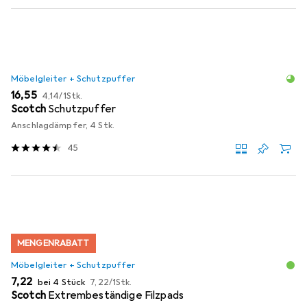
Möbelgleiter + Schutzpuffer
EUR
EUR
16,55
4,14
/
1Stk.
Scotch
Schutzpuffer
Anschlagdämpfer, 4 Stk.
45
MENGENRABATT
Möbelgleiter + Schutzpuffer
EUR
EUR
7,22
bei 4 Stück
7,22
/
1Stk.
Scotch
Extrembeständige Filzpads