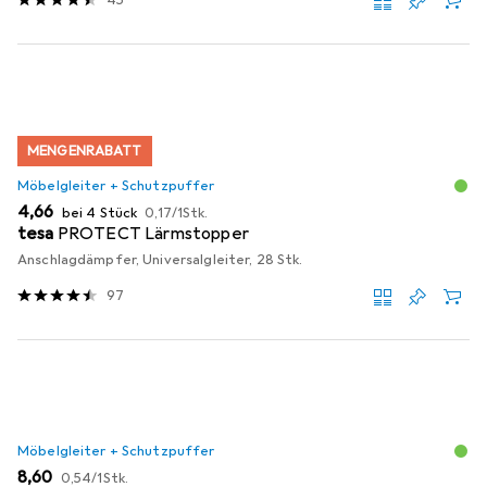
45
MENGENRABATT
Möbelgleiter + Schutzpuffer
EUR
EUR
4,66
bei 4 Stück
0,17
/
1Stk.
tesa
PROTECT Lärmstopper
Anschlagdämpfer, Universalgleiter, 28 Stk.
97
Möbelgleiter + Schutzpuffer
EUR
EUR
8,60
0,54
/
1Stk.