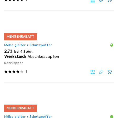
1
MENGENRABATT
Möbelgleiter + Schutzpuffer
EUR
2,73
bei 4 Stück
Werkstarck
Abschlusszapfen
Rohrkappen
1
MENGENRABATT
Möbelgleiter + Schutzpuffer