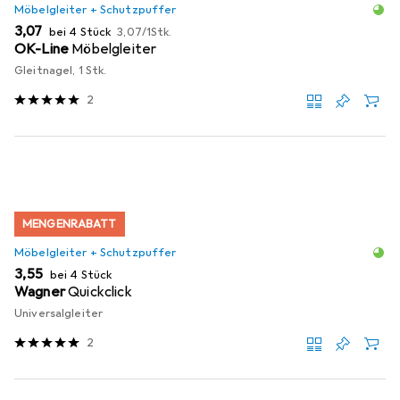
Möbelgleiter + Schutzpuffer
EUR
EUR
3,07
bei 4 Stück
3,07
/
1Stk.
OK-Line
Möbelgleiter
Gleitnagel, 1 Stk.
2
MENGENRABATT
Möbelgleiter + Schutzpuffer
EUR
3,55
bei 4 Stück
Wagner
Quickclick
Universalgleiter
2