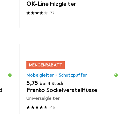
OK-Line
Filzgleiter
77
MENGENRABATT
Möbelgleiter + Schutzpuffer
EUR
5,75
bei 4 Stück
d
Franko
Sockelverstellfüsse
Universalgleiter
46