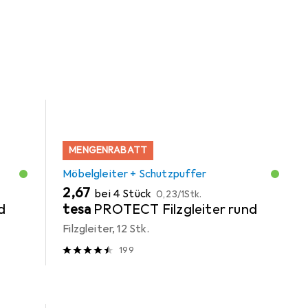
s der Kategorie Möbelgleiter + Schutzpuffer.
MENGENRABATT
Möbelgleiter + Schutzpuffer
EUR
EUR
2,67
bei 4 Stück
0,23
/
1Stk.
d
tesa
PROTECT Filzgleiter rund
Filzgleiter, 12 Stk.
199