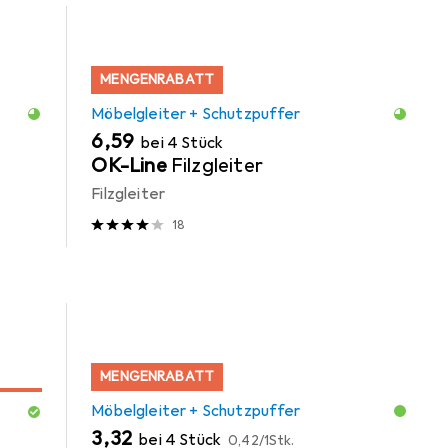
MENGENRABATT
Möbelgleiter + Schutzpuffer
EUR
6,59
bei 4 Stück
OK-Line
Filzgleiter
Filzgleiter
18
MENGENRABATT
Möbelgleiter + Schutzpuffer
EUR
EUR
3,32
bei 4 Stück
0,42
/
1Stk.