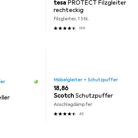
tesa
PROTECT Filzgleiter
rechteckig
Filzgleiter, 1 Stk.
199
Möbelgleiter + Schutzpuffer
fer
EUR
18,86
Scotch
Schutzpuffer
ller
Anschlagdämpfer
45