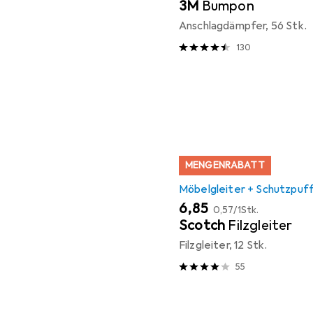
3M
Bumpon
Anschlagdämpfer, 56 Stk.
130
MENGENRABATT
Möbelgleiter + Schutzpuf
EUR
EUR
6,85
0,57
/
1Stk.
Scotch
Filzgleiter
Filzgleiter, 12 Stk.
55