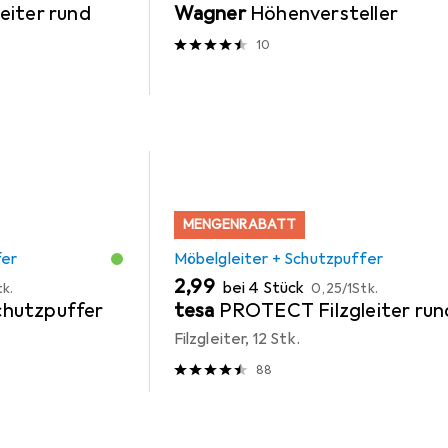
eiter rund
Wagner
Höhenversteller
10
MENGENRABATT
fer
Möbelgleiter + Schutzpuffer
EUR
EUR
2,99
bei 4 Stück
tk.
0,25
/
1Stk.
hutzpuffer
tesa
PROTECT Filzgleiter run
Filzgleiter, 12 Stk.
88