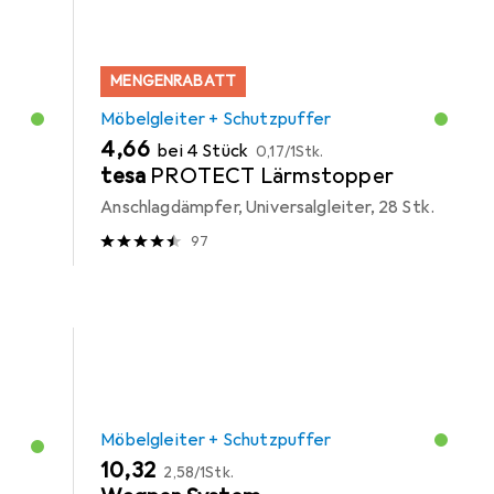
MENGENRABATT
Möbelgleiter + Schutzpuffer
EUR
EUR
4,66
bei 4 Stück
0,17
/
1Stk.
tesa
PROTECT Lärmstopper
Anschlagdämpfer, Universalgleiter, 28 Stk.
97
Möbelgleiter + Schutzpuffer
EUR
EUR
10,32
2,58
/
1Stk.