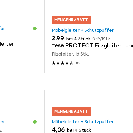
MENGENRABATT
fer
Möbelgleiter + Schutzpuffer
EUR
EUR
2,99
bei 4 Stück
0,19
/
1Stk.
leiter
tesa
PROTECT Filzgleiter run
Filzgleiter, 16 Stk.
88
MENGENRABATT
fer
Möbelgleiter + Schutzpuffer
EUR
4,06
bei 4 Stück
k.