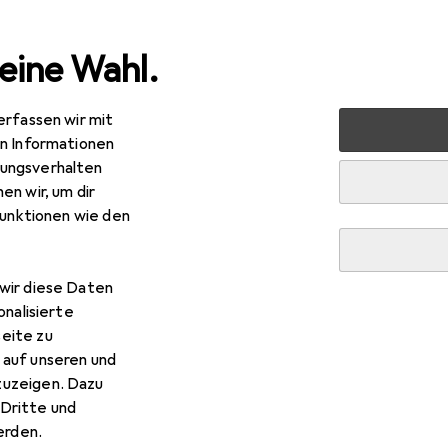
eine Wahl.
erfassen wir mit
nen
Möbel
Wohnzimmer
Regal
Vicco Küchenunte
en Informationen
ungsverhalten
en wir, um dir
funktionen wie den
R
4,58
cco
Küchenunterschrank Fame-Line
wir diese Daten
onalisierte
eite zu
 auf unseren und
zuzeigen. Dazu
Dritte und
 Vicco Küchenunterschrank 
rden.