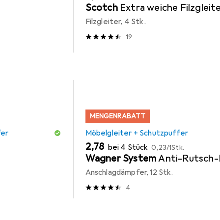
Scotch
Extra weiche Filzgleit
Filzgleiter, 4 Stk.
19
MENGENRABATT
fer
Möbelgleiter + Schutzpuffer
EUR
EUR
2,78
bei 4 Stück
0,23
/
1Stk.
Wagner System
Anti-Rutsch-
Anschlagdämpfer, 12 Stk.
4