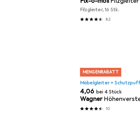
Fix-o-moll
Filzgleiter
Filzgleiter, 16 Stk.
82
MENGENRABATT
Möbelgleiter + Schutzpuf
EUR
4,06
bei 4 Stück
Wagner
Höhenverste
10