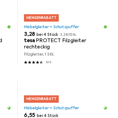
MENGENRABATT
Möbelgleiter + Schutzpuffer
EUR
EUR
3,28
bei 4 Stück
3,28
/
1Stk.
d
tesa
PROTECT Filzgleiter
rechteckig
Filzgleiter, 1 Stk.
199
MENGENRABATT
Möbelgleiter + Schutzpuffer
EUR
6,55
bei 4 Stück