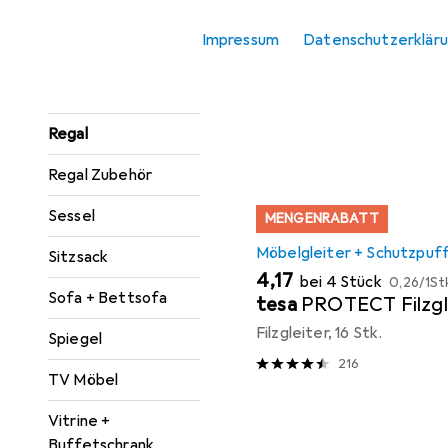
Konsolentisch
Impressum
Datenschutzerklär
Hier findest du passendes
Paravent +
Sortieren nach
:
Relevanz
Raumteiler
Produktliste
Regal
Regal Zubehör
Sessel
MENGENRABATT
Möbelgleiter + Schutzpuf
Sitzsack
EUR
EUR
4,17
bei 4 Stück
0,26
/
1St
Sofa + Bettsofa
tesa
PROTECT Filzgl
Filzgleiter, 16 Stk.
Spiegel
216
TV Möbel
Vitrine +
Buffetschrank