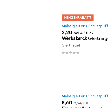
MENGENRABATT
Möbelgleiter + Schutzpuf
EUR
2,20
bei 4 Stück
Werkstarck
Gleitnäg
Gleitnagel
Möbelgleiter + Schutzpuf
EUR
EUR
8,60
0,54
/
1Stk.