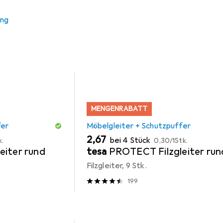
ung
 Zubehör zum Produkt Vicco Küchenunterschrank Fame-Line au
MENGENRABATT
fer
Möbelgleiter + Schutzpuffer
EUR
EUR
2,67
bei 4 Stück
k.
0,30
/
1Stk.
eiter rund
tesa
PROTECT Filzgleiter run
Filzgleiter, 9 Stk.
199