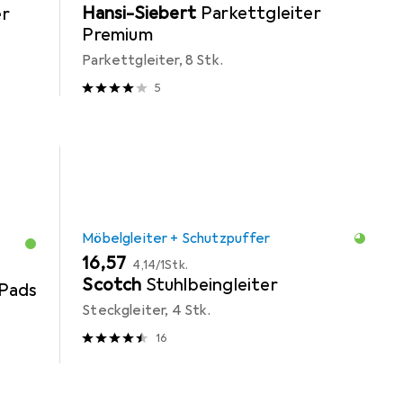
Hansi-Siebert
Parkettgleiter
er
Premium
Parkettgleiter, 8 Stk.
5
Möbelgleiter + Schutzpuffer
EUR
EUR
16,57
4,14
/
1Stk.
Scotch
Stuhlbeingleiter
Pads
Steckgleiter, 4 Stk.
16