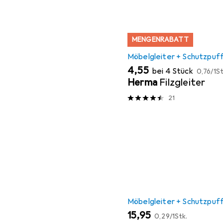
MENGENRABATT
Möbelgleiter + Schutzpuf
EUR
EUR
4,55
bei 4 Stück
0,76
/
1St
Herma
Filzgleiter
21
Möbelgleiter + Schutzpuf
EUR
EUR
15,95
0,29
/
1Stk.