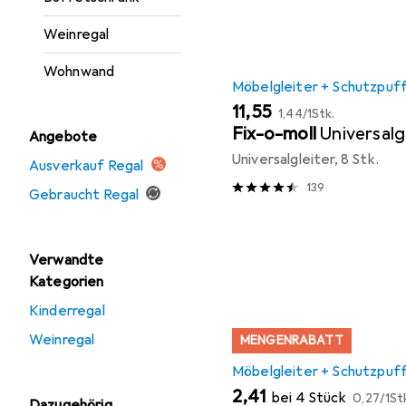
Weinregal
Wohnwand
Möbelgleiter + Schutzpuf
EUR
EUR
11,55
1,44
/
1Stk.
Fix-o-moll
Universalg
Angebote
Universalgleiter, 8 Stk.
Ausverkauf Regal
139
Gebraucht Regal
Verwandte
Kategorien
Kinderregal
Weinregal
MENGENRABATT
Möbelgleiter + Schutzpuf
EUR
EUR
2,41
bei 4 Stück
0,27
/
1St
Dazugehörig