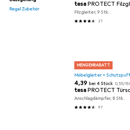
tesa
PROTECT Filzgl
Regal Zubehör
Filzgleiter, 9 Stk.
27
MENGENRABATT
Möbelgleiter + Schutzpuf
EUR
EUR
4,39
bei 4 Stück
0,55
/
1S
tesa
PROTECT Türsc
Anschlagdämpfer, 8 Stk.
97