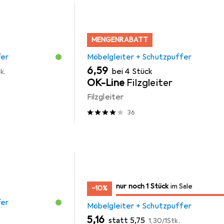
MENGENRABATT
fer
Möbelgleiter + Schutzpuffer
EUR
6,59
bei 4 Stück
k.
OK-Line
Filzgleiter
Filzgleiter
36
noch 1 Stück
nur noch 1 Stück
im Sale
im Sale
−10%
fer
Möbelgleiter + Schutzpuffer
EUR
EUR
EUR
5,16
statt
5,75
1,30
/
1Stk.