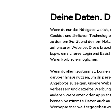
Suche
Deine Daten. D
Wenn du nur das Nötigste wählst, 
Navigation nach Kategorien
Gesamtsortiment
Woh
Gesamtsortiment
Cookies und ähnlichen Technologi
zu deinem Gerät und deinem Nutz
Wohnen
auf unserer Website. Diese brauch
bspw. ein sicheres Login und Basis
Möbel
Warenkorb zu ermöglichen.
EU
15
Wohnzimmer
Vi
Wenn du allem zustimmst, können 
Couchtisch +
darüber hinaus nutzen, um dir pers
Beistelltisch
Angebote zu zeigen, unsere Webs
verbessern und gezielte Werbung
Hocker + Pouf
anderen Webseiten oder Apps an
können bestimmte Daten auch an 
Kommode +
Zubehör für
Werbepartner weitergegeben we
Sideboard