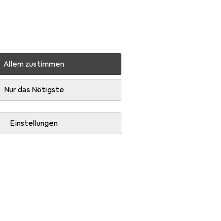
Einstellungen
Kundenkonto
Vergleichslisten
Merklisten
Warenkorb
Anmelden
Allem zustimmen
rschrank Fame-Line
Zubehör
Nur das Nötigste
Einstellungen
Fame-Line