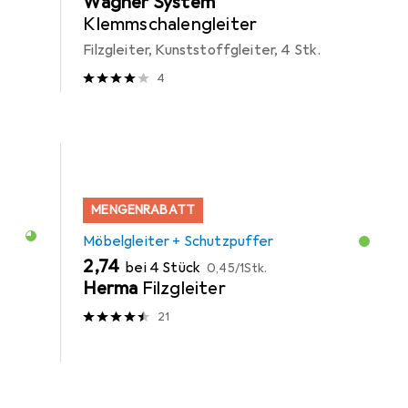
Wagner System
Klemmschalengleiter
Filzgleiter, Kunststoffgleiter, 4 Stk.
4
MENGENRABATT
Möbelgleiter + Schutzpuffer
EUR
EUR
2,74
bei 4 Stück
0,45
/
1Stk.
Herma
Filzgleiter
21