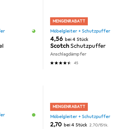
MENGENRABATT
fer
Möbelgleiter + Schutzpuffer
EUR
4,56
bei 4 Stück
el
Scotch
Schutzpuffer
Anschlagdämpfer
45
MENGENRABATT
fer
Möbelgleiter + Schutzpuffer
EUR
EUR
2,70
bei 4 Stück
2,70
/
1Stk.