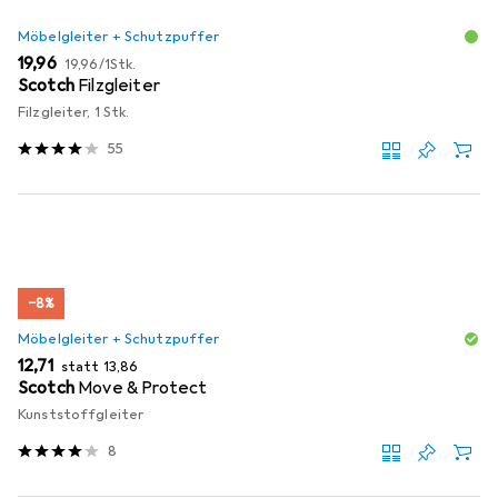
Möbelgleiter + Schutzpuffer
EUR
EUR
19,96
19,96
/
1Stk.
Scotch
Filzgleiter
Filzgleiter, 1 Stk.
55
−8%
Möbelgleiter + Schutzpuffer
EUR
EUR
12,71
statt
13,86
Scotch
Move & Protect
Kunststoffgleiter
8