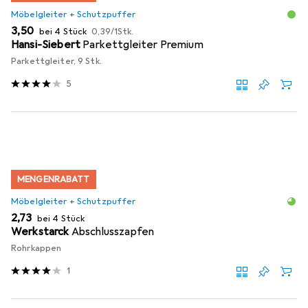
Möbelgleiter + Schutzpuffer
EUR
EUR
3,50
bei 4 Stück
0,39
/
1Stk.
Hansi-Siebert
Parkettgleiter Premium
Parkettgleiter, 9 Stk.
5
MENGENRABATT
Möbelgleiter + Schutzpuffer
EUR
2,73
bei 4 Stück
Werkstarck
Abschlusszapfen
Rohrkappen
1