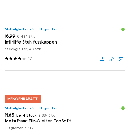
Möbelgleiter + Schutzpuffer
EUR
EUR
18,99
0,48
/
1Stk.
Intirilife
Stuhlfusskappen
Steckgleiter, 40 Stk.
17
MENGENRABATT
Möbelgleiter + Schutzpuffer
EUR
EUR
11,65
bei 4 Stück
2,33
/
1Stk.
Metafranc
Filz-Gleiter TopSoft
Filzgleiter, 5 Stk.