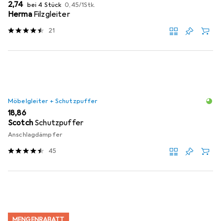
EUR
EUR
2,74
bei 4 Stück
0,45
/
1Stk.
Herma
Filzgleiter
21
Möbelgleiter + Schutzpuffer
EUR
18,86
Scotch
Schutzpuffer
Anschlagdämpfer
45
MENGENRABATT