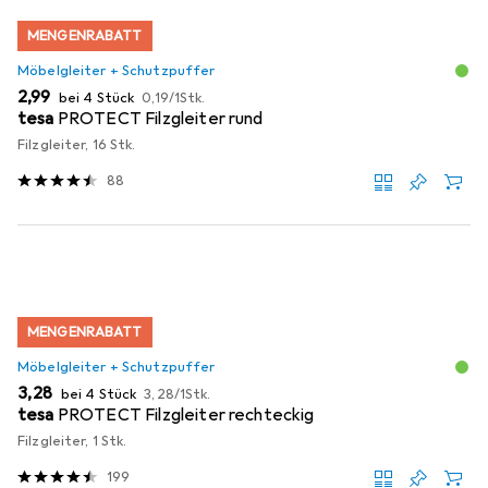
MENGENRABATT
Möbelgleiter + Schutzpuffer
EUR
EUR
2,99
bei 4 Stück
0,19
/
1Stk.
tesa
PROTECT Filzgleiter rund
Filzgleiter, 16 Stk.
88
MENGENRABATT
Möbelgleiter + Schutzpuffer
EUR
EUR
3,28
bei 4 Stück
3,28
/
1Stk.
tesa
PROTECT Filzgleiter rechteckig
Filzgleiter, 1 Stk.
199