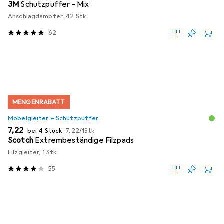
3M
Schutzpuffer - Mix
Anschlagdämpfer, 42 Stk.
62
MENGENRABATT
Möbelgleiter + Schutzpuffer
EUR
EUR
7,22
bei 4 Stück
7,22
/
1Stk.
Scotch
Extrembeständige Filzpads
Filzgleiter, 1 Stk.
55