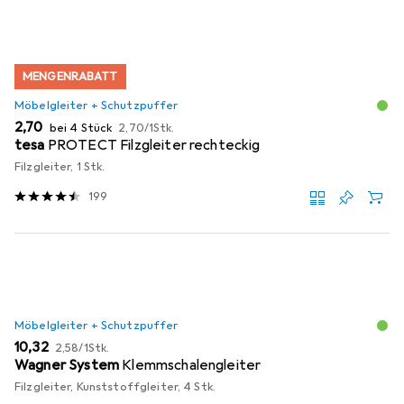
MENGENRABATT
Möbelgleiter + Schutzpuffer
EUR
EUR
2,70
bei 4 Stück
2,70
/
1Stk.
tesa
PROTECT Filzgleiter rechteckig
Filzgleiter, 1 Stk.
199
Möbelgleiter + Schutzpuffer
EUR
EUR
10,32
2,58
/
1Stk.
Wagner System
Klemmschalengleiter
Filzgleiter, Kunststoffgleiter, 4 Stk.