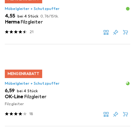
Möbelgleiter + Schutzpuffer
EUR
EUR
4,55
bei 4 Stück
0,76
/
1Stk.
Herma
Filzgleiter
21
MENGENRABATT
Möbelgleiter + Schutzpuffer
EUR
6,59
bei 4 Stück
OK-Line
Filzgleiter
Filzgleiter
18