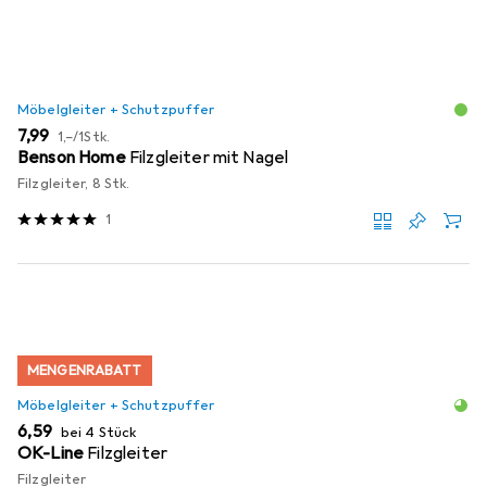
Möbelgleiter + Schutzpuffer
EUR
EUR
7,99
1,–
/
1Stk.
Benson Home
Filzgleiter mit Nagel
Filzgleiter, 8 Stk.
1
MENGENRABATT
Möbelgleiter + Schutzpuffer
EUR
6,59
bei 4 Stück
OK-Line
Filzgleiter
Filzgleiter