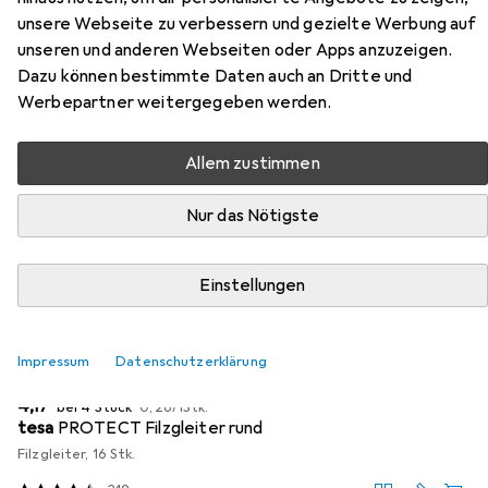
Zubehör für Vicco
unsere Webseite zu verbessern und gezielte Werbung auf
unseren und anderen Webseiten oder Apps anzuzeigen.
Küchenunterschrank Fame-Line
Dazu können bestimmte Daten auch an Dritte und
Werbepartner weitergegeben werden.
Hier findest du passendes Zubehör zum Produkt Vicco
Küchenunterschrank Fame-Line aus der Kategorie
Allem zustimmen
Möbelgleiter + Schutzpuffer.
Relevanz
Nur das Nötigste
Produktliste
Einstellungen
MENGENRABATT
Impressum
Datenschutzerklärung
Möbelgleiter + Schutzpuffer
EUR
EUR
4,17
bei 4 Stück
0,26
/
1Stk.
tesa
PROTECT Filzgleiter rund
Filzgleiter, 16 Stk.