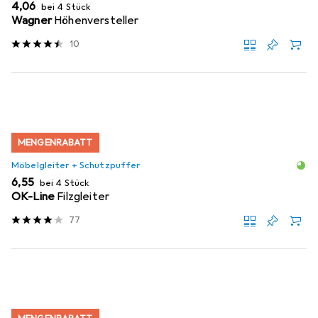
EUR
4,06
bei 4 Stück
Wagner
Höhenversteller
10
MENGENRABATT
Möbelgleiter + Schutzpuffer
EUR
6,55
bei 4 Stück
OK-Line
Filzgleiter
77