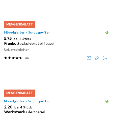
MENGENRABATT
Möbelgleiter + Schutzpuffer
EUR
5,75
bei 4 Stück
Franko
Sockelverstellfüsse
Universalgleiter
46
MENGENRABATT
Möbelgleiter + Schutzpuffer
EUR
2,20
bei 4 Stück
Werkstarck
Gleitnägel