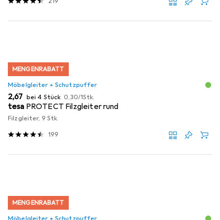
219
MENGENRABATT
Möbelgleiter + Schutzpuffer
EUR
EUR
2,67
bei 4 Stück
0,30
/
1Stk.
tesa
PROTECT Filzgleiter rund
Filzgleiter, 9 Stk.
199
MENGENRABATT
Möbelgleiter + Schutzpuffer