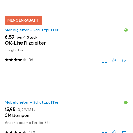
MENGENRABATT
Möbelgleiter + Schutzpuffer
EUR
6,59
bei 4 Stück
OK-Line
Filzgleiter
Filzgleiter
36
Möbelgleiter + Schutzpuffer
EUR
EUR
15,95
0,29
/
1Stk.
3M
Bumpon
Anschlagdämpfer, 56 Stk.
130