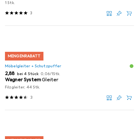
1 Stk.
3
MENGENRABATT
Möbelgleiter + Schutzpuffer
EUR
EUR
2,88
bei 4 Stück
0,06
/
1Stk.
Wagner System
Gleiter
Filzgleiter, 44 Stk.
3