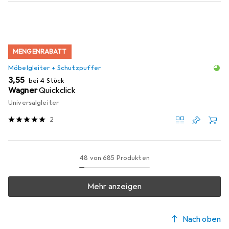
MENGENRABATT
Möbelgleiter + Schutzpuffer
EUR
3,55
bei 4 Stück
Wagner
Quickclick
Universalgleiter
2
48 von 685 Produkten
Mehr anzeigen
Nach oben