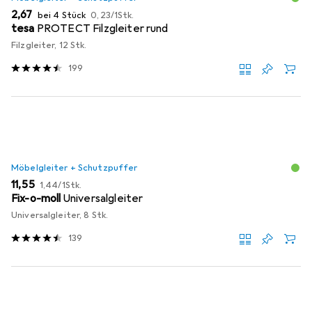
EUR
EUR
2,67
bei 4 Stück
0,23
/
1Stk.
tesa
PROTECT Filzgleiter rund
Filzgleiter, 12 Stk.
199
Möbelgleiter + Schutzpuffer
EUR
EUR
11,55
1,44
/
1Stk.
Fix-o-moll
Universalgleiter
Universalgleiter, 8 Stk.
139