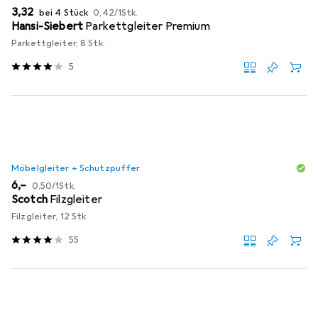
EUR
EUR
3,32
bei 4 Stück
0,42
/
1Stk.
Hansi-Siebert
Parkettgleiter Premium
Parkettgleiter, 8 Stk.
5
Möbelgleiter + Schutzpuffer
EUR
EUR
6,–
0,50
/
1Stk.
Scotch
Filzgleiter
Filzgleiter, 12 Stk.
55