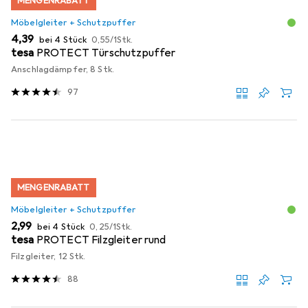
MENGENRABATT
Möbelgleiter + Schutzpuffer
EUR
EUR
4,39
bei 4 Stück
0,55
/
1Stk.
tesa
PROTECT Türschutzpuffer
Anschlagdämpfer, 8 Stk.
97
MENGENRABATT
Möbelgleiter + Schutzpuffer
EUR
EUR
2,99
bei 4 Stück
0,25
/
1Stk.
tesa
PROTECT Filzgleiter rund
Filzgleiter, 12 Stk.
88