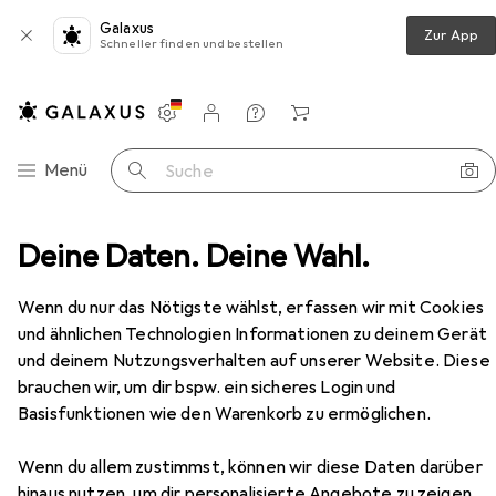
Galaxus
Zur App
Schneller finden und bestellen
Einstellungen
Kundenkonto
Vergleichslisten
Merklisten
Warenkorb
Navigation nach Kategorien
Menü
Suche
mmer
Deine Daten. Deine Wahl.
Regal
Vicco Küchenunterschrank Fame-Line
Zubehör
Wenn du nur das Nötigste wählst, erfassen wir mit Cookies
und ähnlichen Technologien Informationen zu deinem Gerät
EUR
191,47
und deinem Nutzungsverhalten auf unserer Website. Diese
Vicco
Küchenunterschrank Fame-Line
60 x 60 x 82 cm
brauchen wir, um dir bspw. ein sicheres Login und
Basisfunktionen wie den Warenkorb zu ermöglichen.
Wenn du allem zustimmst, können wir diese Daten darüber
hinaus nutzen, um dir personalisierte Angebote zu zeigen,