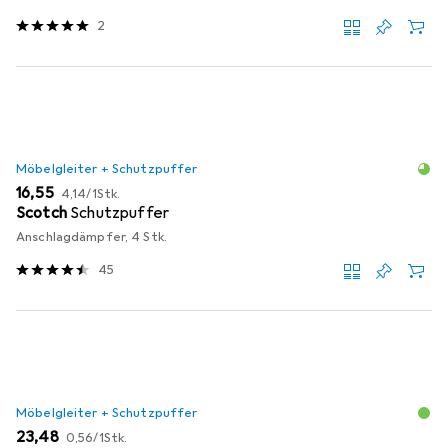
2
Möbelgleiter + Schutzpuffer
EUR
EUR
16,55
4,14
/
1Stk.
Scotch
Schutzpuffer
Anschlagdämpfer, 4 Stk.
45
Möbelgleiter + Schutzpuffer
EUR
EUR
23,48
0,56
/
1Stk.