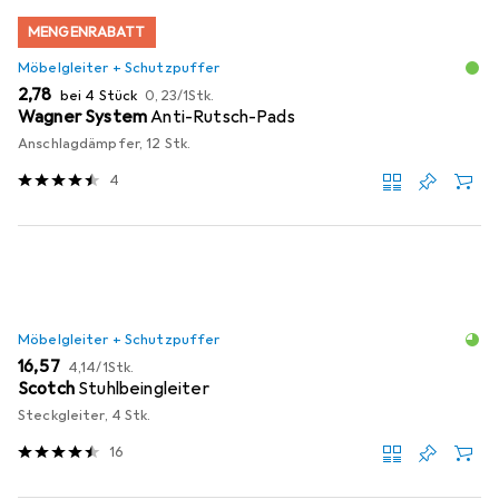
MENGENRABATT
Möbelgleiter + Schutzpuffer
EUR
EUR
2,78
bei 4 Stück
0,23
/
1Stk.
Wagner System
Anti-Rutsch-Pads
Anschlagdämpfer, 12 Stk.
4
Möbelgleiter + Schutzpuffer
EUR
EUR
16,57
4,14
/
1Stk.
Scotch
Stuhlbeingleiter
Steckgleiter, 4 Stk.
16