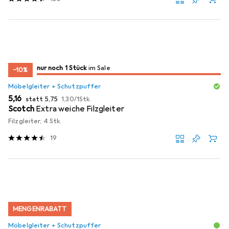
noch 1 Stück
nur noch 1 Stück
im Sale
im Sale
−10%
Möbelgleiter + Schutzpuffer
EUR
EUR
EUR
5,16
statt
5,75
1,30
/
1Stk.
Scotch
Extra weiche Filzgleiter
Filzgleiter, 4 Stk.
19
MENGENRABATT
Möbelgleiter + Schutzpuffer