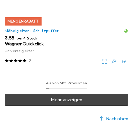
MENGENRABATT
Möbelgleiter + Schutzpuffer
EUR
3,55
bei 4 Stück
Wagner
Quickclick
Universalgleiter
2
48 von 685 Produkten
Mehr anzeigen
Nach oben