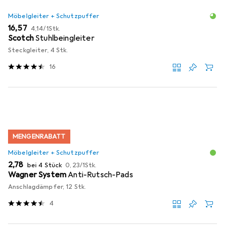
Möbelgleiter + Schutzpuffer
EUR
EUR
16,57
4,14
/
1Stk.
Scotch
Stuhlbeingleiter
Steckgleiter, 4 Stk.
16
MENGENRABATT
Möbelgleiter + Schutzpuffer
EUR
EUR
2,78
bei 4 Stück
0,23
/
1Stk.
Wagner System
Anti-Rutsch-Pads
Anschlagdämpfer, 12 Stk.
4