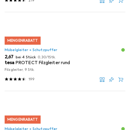
219
MENGENRABATT
Möbelgleiter + Schutzpuffer
EUR
EUR
2,67
bei 4 Stück
0,30
/
1Stk.
tesa
PROTECT Filzgleiter rund
Filzgleiter, 9 Stk.
199
MENGENRABATT
Möbelgleiter + Schutzpuffer