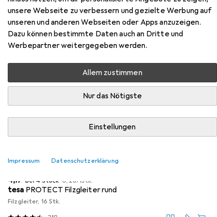
Zubehör für Vicco
unsere Webseite zu verbessern und gezielte Werbung auf
unseren und anderen Webseiten oder Apps anzuzeigen.
Küchenunterschrank Fame-Line
Dazu können bestimmte Daten auch an Dritte und
Werbepartner weitergegeben werden.
Hier findest du passendes Zubehör zum Produkt Vicco
Küchenunterschrank Fame-Line aus der Kategorie
Allem zustimmen
Möbelgleiter + Schutzpuffer.
Relevanz
Nur das Nötigste
Produktliste
Einstellungen
MENGENRABATT
Impressum
Datenschutzerklärung
Möbelgleiter + Schutzpuffer
EUR
EUR
4,17
bei 4 Stück
0,26
/
1Stk.
tesa
PROTECT Filzgleiter rund
Filzgleiter, 16 Stk.