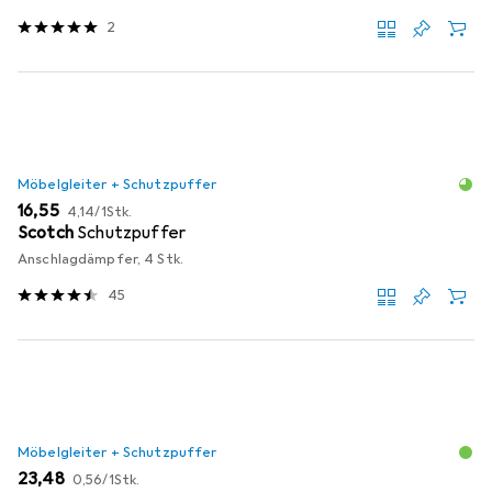
2
Möbelgleiter + Schutzpuffer
EUR
EUR
16,55
4,14
/
1Stk.
Scotch
Schutzpuffer
Anschlagdämpfer, 4 Stk.
45
Möbelgleiter + Schutzpuffer
EUR
EUR
23,48
0,56
/
1Stk.