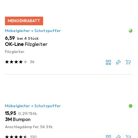
MENGENRABATT
Möbelgleiter + Schutzpuffer
EUR
6,59
bei 4 Stück
OK-Line
Filzgleiter
Filzgleiter
36
Möbelgleiter + Schutzpuffer
EUR
EUR
15,95
0,29
/
1Stk.
3M
Bumpon
Anschlagdämpfer, 56 Stk.
130