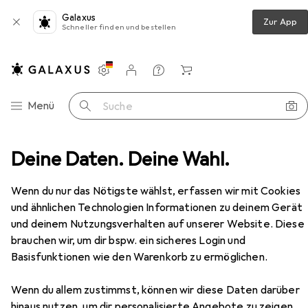
Galaxus
Zur App
Schneller finden und bestellen
Einstellungen
Kundenkonto
Vergleichslisten
Merklisten
Warenkorb
Navigation nach Kategorien
Menü
Suche
mmer
Deine Daten. Deine Wahl.
Regal
Vicco Küchenunterschrank Fame-Line
Zubehör
Wenn du nur das Nötigste wählst, erfassen wir mit Cookies
und ähnlichen Technologien Informationen zu deinem Gerät
EUR
168,86
und deinem Nutzungsverhalten auf unserer Website. Diese
Vicco
Küchenunterschrank Fame-Line
brauchen wir, um dir bspw. ein sicheres Login und
Basisfunktionen wie den Warenkorb zu ermöglichen.
Wenn du allem zustimmst, können wir diese Daten darüber
hinaus nutzen, um dir personalisierte Angebote zu zeigen,