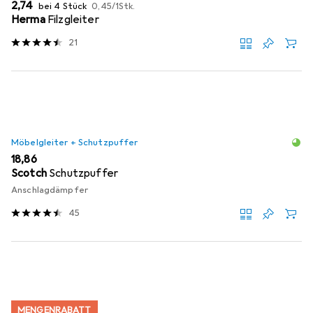
EUR
EUR
2,74
bei 4 Stück
0,45
/
1Stk.
Herma
Filzgleiter
21
Möbelgleiter + Schutzpuffer
EUR
18,86
Scotch
Schutzpuffer
Anschlagdämpfer
45
MENGENRABATT