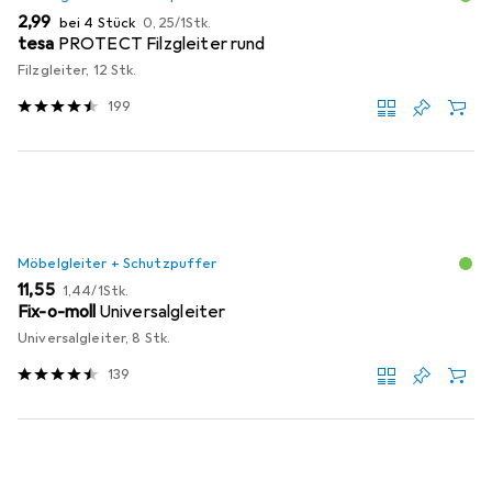
EUR
EUR
2,99
bei 4 Stück
0,25
/
1Stk.
tesa
PROTECT Filzgleiter rund
Filzgleiter, 12 Stk.
199
Möbelgleiter + Schutzpuffer
EUR
EUR
11,55
1,44
/
1Stk.
Fix-o-moll
Universalgleiter
Universalgleiter, 8 Stk.
139