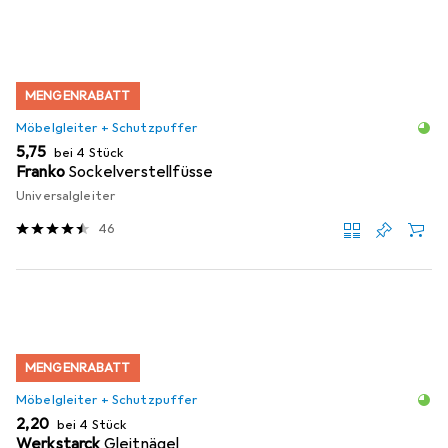
MENGENRABATT
Möbelgleiter + Schutzpuffer
EUR
5,75
bei 4 Stück
Franko
Sockelverstellfüsse
Universalgleiter
46
MENGENRABATT
Möbelgleiter + Schutzpuffer
EUR
2,20
bei 4 Stück
Werkstarck
Gleitnägel