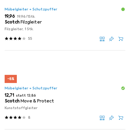
Möbelgleiter + Schutzpuffer
EUR
EUR
19,96
19,96
/
1Stk.
Scotch
Filzgleiter
Filzgleiter, 1 Stk.
55
−8%
Möbelgleiter + Schutzpuffer
EUR
EUR
12,71
statt
13,86
Scotch
Move & Protect
Kunststoffgleiter
8