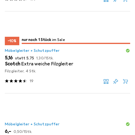
noch 1 Stück
nur noch 1 Stück
im Sale
im Sale
−10%
Möbelgleiter + Schutzpuffer
EUR
EUR
EUR
5,16
statt
5,75
1,30
/
1Stk.
Scotch
Extra weiche Filzgleiter
Filzgleiter, 4 Stk.
19
Möbelgleiter + Schutzpuffer
EUR
EUR
6,–
0,50
/
1Stk.