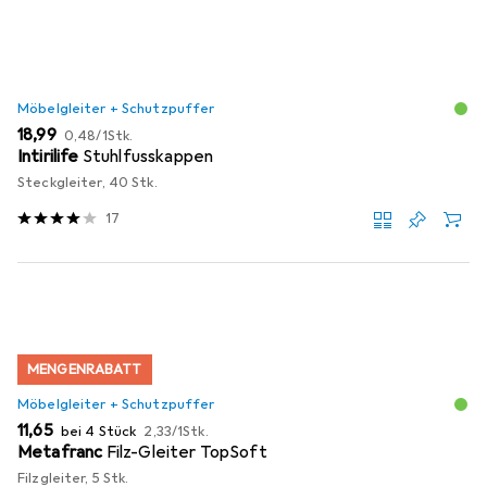
Möbelgleiter + Schutzpuffer
EUR
EUR
18,99
0,48
/
1Stk.
Intirilife
Stuhlfusskappen
Steckgleiter, 40 Stk.
17
MENGENRABATT
Möbelgleiter + Schutzpuffer
EUR
EUR
11,65
bei 4 Stück
2,33
/
1Stk.
Metafranc
Filz-Gleiter TopSoft
Filzgleiter, 5 Stk.