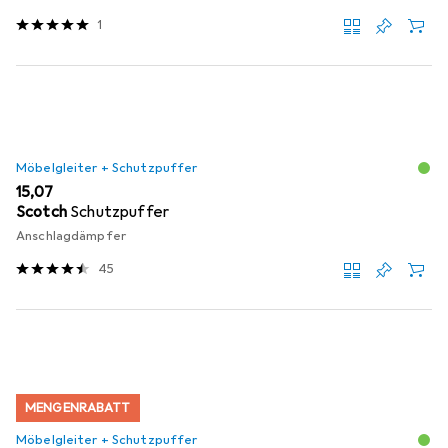
1
Möbelgleiter + Schutzpuffer
EUR
15,07
Scotch
Schutzpuffer
Anschlagdämpfer
45
MENGENRABATT
Möbelgleiter + Schutzpuffer