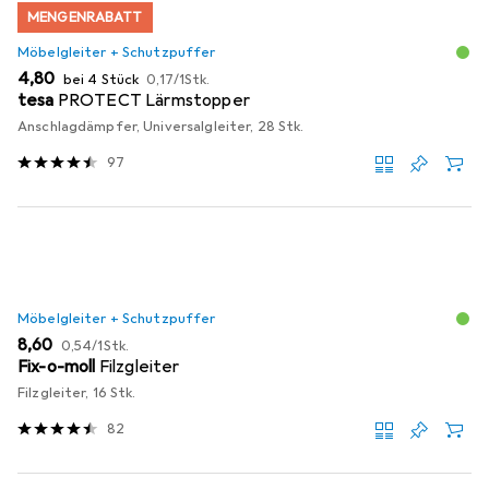
MENGENRABATT
Möbelgleiter + Schutzpuffer
EUR
EUR
4,80
bei 4 Stück
0,17
/
1Stk.
tesa
PROTECT Lärmstopper
Anschlagdämpfer, Universalgleiter, 28 Stk.
97
Möbelgleiter + Schutzpuffer
EUR
EUR
8,60
0,54
/
1Stk.
Fix-o-moll
Filzgleiter
Filzgleiter, 16 Stk.
82