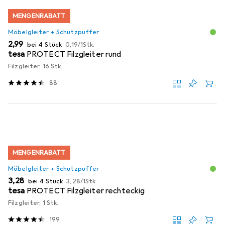
MENGENRABATT
Möbelgleiter + Schutzpuffer
EUR
EUR
2,99
bei 4 Stück
0,19
/
1Stk.
tesa
PROTECT Filzgleiter rund
Filzgleiter, 16 Stk.
88
MENGENRABATT
Möbelgleiter + Schutzpuffer
EUR
EUR
3,28
bei 4 Stück
3,28
/
1Stk.
tesa
PROTECT Filzgleiter rechteckig
Filzgleiter, 1 Stk.
199