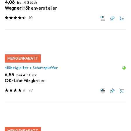
EUR
4,06
bei 4 Stück
Wagner
Höhenversteller
10
MENGENRABATT
Möbelgleiter + Schutzpuffer
EUR
6,55
bei 4 Stück
OK-Line
Filzgleiter
77
MENGENRABATT