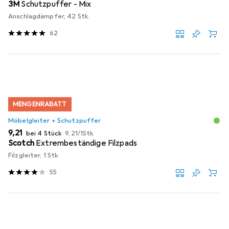
3M
Schutzpuffer - Mix
Anschlagdämpfer, 42 Stk.
62
MENGENRABATT
Möbelgleiter + Schutzpuffer
EUR
EUR
9,21
bei 4 Stück
9,21
/
1Stk.
Scotch
Extrembeständige Filzpads
Filzgleiter, 1 Stk.
55