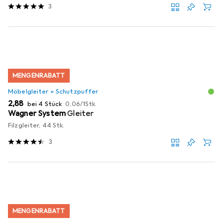
3
MENGENRABATT
Möbelgleiter + Schutzpuffer
EUR
EUR
2,88
bei 4 Stück
0,06
/
1Stk.
Wagner System
Gleiter
Filzgleiter, 44 Stk.
3
MENGENRABATT