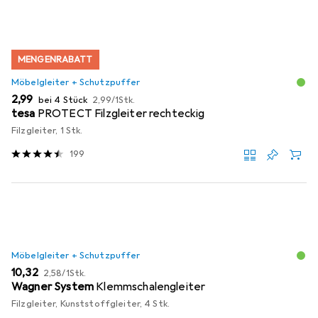
MENGENRABATT
Möbelgleiter + Schutzpuffer
EUR
EUR
2,99
bei 4 Stück
2,99
/
1Stk.
tesa
PROTECT Filzgleiter rechteckig
Filzgleiter, 1 Stk.
199
Möbelgleiter + Schutzpuffer
EUR
EUR
10,32
2,58
/
1Stk.
Wagner System
Klemmschalengleiter
Filzgleiter, Kunststoffgleiter, 4 Stk.