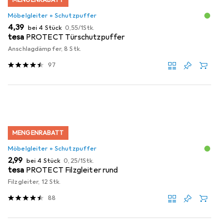
Möbelgleiter + Schutzpuffer
EUR
EUR
4,39
bei 4 Stück
0,55
/
1Stk.
tesa
PROTECT Türschutzpuffer
Anschlagdämpfer, 8 Stk.
97
MENGENRABATT
Möbelgleiter + Schutzpuffer
EUR
EUR
2,99
bei 4 Stück
0,25
/
1Stk.
tesa
PROTECT Filzgleiter rund
Filzgleiter, 12 Stk.
88