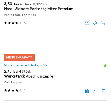
EUR
EUR
3,50
bei 4 Stück
0,39
/
1Stk.
Hansi-Siebert
Parkettgleiter Premium
Parkettgleiter, 9 Stk.
5
MENGENRABATT
Möbelgleiter + Schutzpuffer
EUR
2,73
bei 4 Stück
Werkstarck
Abschlusszapfen
Rohrkappen
1