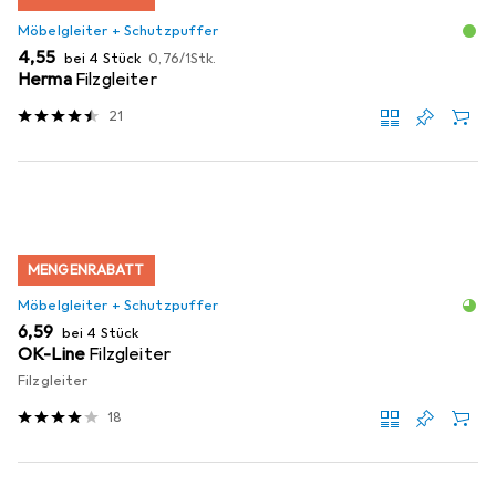
Möbelgleiter + Schutzpuffer
EUR
EUR
4,55
bei 4 Stück
0,76
/
1Stk.
Herma
Filzgleiter
21
MENGENRABATT
Möbelgleiter + Schutzpuffer
EUR
6,59
bei 4 Stück
OK-Line
Filzgleiter
Filzgleiter
18