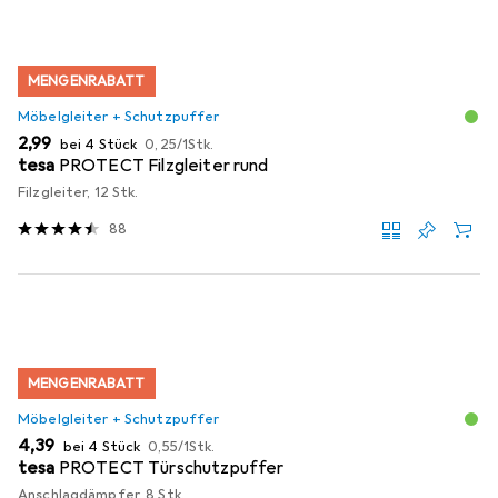
MENGENRABATT
Möbelgleiter + Schutzpuffer
EUR
EUR
2,99
bei 4 Stück
0,25
/
1Stk.
tesa
PROTECT Filzgleiter rund
Filzgleiter, 12 Stk.
88
MENGENRABATT
Möbelgleiter + Schutzpuffer
EUR
EUR
4,39
bei 4 Stück
0,55
/
1Stk.
tesa
PROTECT Türschutzpuffer
Anschlagdämpfer, 8 Stk.