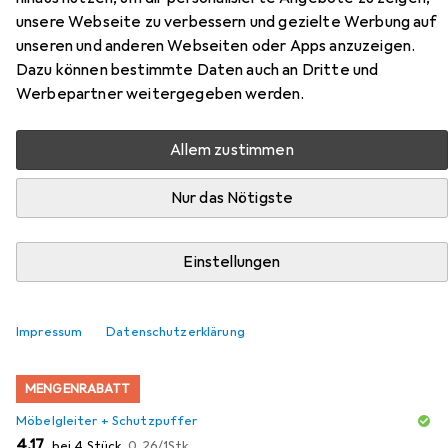
Zubehör für Vicco
unsere Webseite zu verbessern und gezielte Werbung auf
Küchenunterschrank Fame-Line
unseren und anderen Webseiten oder Apps anzuzeigen.
Dazu können bestimmte Daten auch an Dritte und
Hier findest du passendes Zubehör zum Produkt Vicco
Werbepartner weitergegeben werden.
Küchenunterschrank Fame-Line aus der Kategorie
Möbelgleiter + Schutzpuffer.
Allem zustimmen
Nur das Nötigste
Beliebt
Möbelgleiter + Schutzpuffer
Zubehör Büromöbel
Einstellungen
Relevanz
Produktliste
Impressum
Datenschutzerklärung
MENGENRABATT
Möbelgleiter + Schutzpuffer
EUR
EUR
4,17
bei 4 Stück
0,26
/
1Stk.