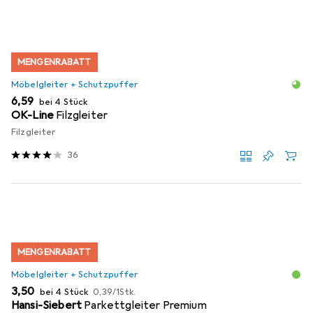
MENGENRABATT
Möbelgleiter + Schutzpuffer
EUR
6,59
bei 4 Stück
OK-Line
Filzgleiter
Filzgleiter
36
MENGENRABATT
Möbelgleiter + Schutzpuffer
EUR
EUR
3,50
bei 4 Stück
0,39
/
1Stk.
Hansi-Siebert
Parkettgleiter Premium