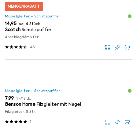
MENGENRABATT
Möbelgleiter + Schutzpuffer
EUR
14,95
bei 4 Stück
Scotch
Schutzpuffer
Anschlagdämpfer
45
Möbelgleiter + Schutzpuffer
EUR
EUR
7,99
1,–
/
1Stk.
Benson Home
Filzgleiter mit Nagel
Filzgleiter, 8 Stk.
1