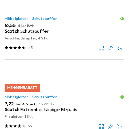
Möbelgleiter + Schutzpuffer
EUR
EUR
16,55
4,14
/
1Stk.
Scotch
Schutzpuffer
Anschlagdämpfer, 4 Stk.
45
MENGENRABATT
Möbelgleiter + Schutzpuffer
EUR
EUR
7,22
bei 4 Stück
7,22
/
1Stk.
Scotch
Extrembeständige Filzpads
Filzgleiter, 1 Stk.
55