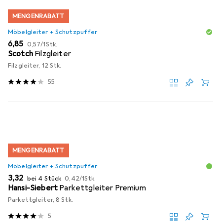
MENGENRABATT
Möbelgleiter + Schutzpuffer
EUR
EUR
6,85
0,57
/
1Stk.
Scotch
Filzgleiter
Filzgleiter, 12 Stk.
55
MENGENRABATT
Möbelgleiter + Schutzpuffer
EUR
EUR
3,32
bei 4 Stück
0,42
/
1Stk.
Hansi-Siebert
Parkettgleiter Premium
Parkettgleiter, 8 Stk.
5