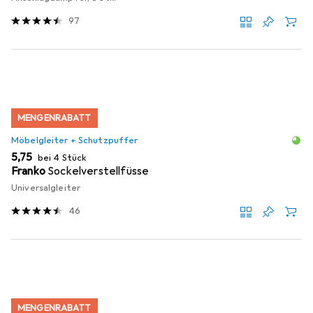
97
MENGENRABATT
Möbelgleiter + Schutzpuffer
EUR
5,75
bei 4 Stück
Franko
Sockelverstellfüsse
Universalgleiter
46
MENGENRABATT