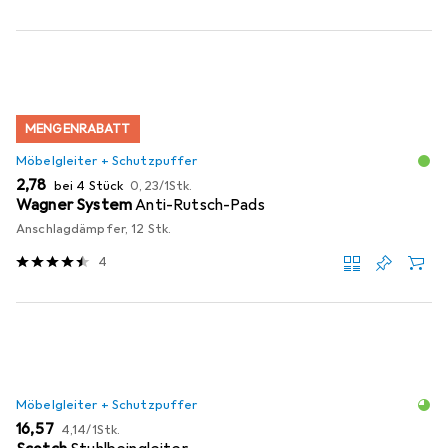
MENGENRABATT
Möbelgleiter + Schutzpuffer
EUR
EUR
2,78
bei 4 Stück
0,23
/
1Stk.
Wagner System
Anti-Rutsch-Pads
Anschlagdämpfer, 12 Stk.
4
Möbelgleiter + Schutzpuffer
EUR
EUR
16,57
4,14
/
1Stk.