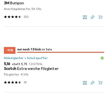
3M
Bumpon
Anschlagdämpfer, 56 Stk.
130
noch 1 Stück
nur noch 1 Stück
im Sale
im Sale
−10%
Möbelgleiter + Schutzpuffer
EUR
EUR
EUR
5,16
statt
5,75
1,30
/
1Stk.
Scotch
Extra weiche Filzgleiter
Filzgleiter, 4 Stk.
19