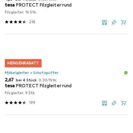
tesa
PROTECT Filzgleiter rund
Filzgleiter, 16 Stk.
218
MENGENRABATT
Möbelgleiter + Schutzpuffer
EUR
EUR
2,67
bei 4 Stück
0,30
/
1Stk.
tesa
PROTECT Filzgleiter rund
Filzgleiter, 9 Stk.
199