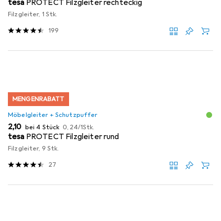
tesa
PROTECT Filzgleiter rechteckig
Filzgleiter, 1 Stk.
199
MENGENRABATT
Möbelgleiter + Schutzpuffer
EUR
EUR
2,10
bei 4 Stück
0,24
/
1Stk.
tesa
PROTECT Filzgleiter rund
Filzgleiter, 9 Stk.
27