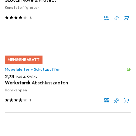
Scotch
Move & Protect
Kunststoffgleiter
8
MENGENRABATT
Möbelgleiter + Schutzpuffer
EUR
2,73
bei 4 Stück
Werkstarck
Abschlusszapfen
Rohrkappen
1