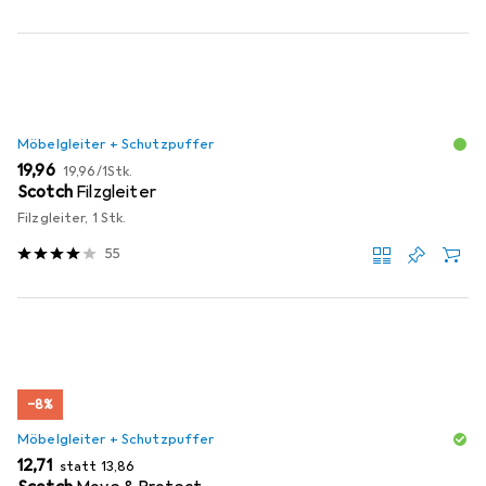
Möbelgleiter + Schutzpuffer
EUR
EUR
19,96
19,96
/
1Stk.
Scotch
Filzgleiter
Filzgleiter, 1 Stk.
55
−8%
Möbelgleiter + Schutzpuffer
EUR
EUR
12,71
statt
13,86