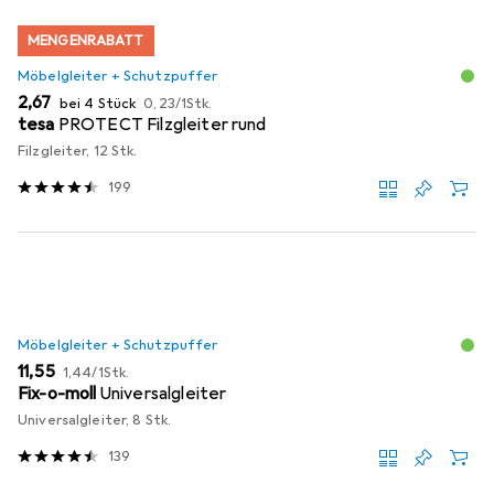
MENGENRABATT
Möbelgleiter + Schutzpuffer
EUR
EUR
2,67
bei 4 Stück
0,23
/
1Stk.
tesa
PROTECT Filzgleiter rund
Filzgleiter, 12 Stk.
199
Möbelgleiter + Schutzpuffer
EUR
EUR
11,55
1,44
/
1Stk.
Fix-o-moll
Universalgleiter
Universalgleiter, 8 Stk.
139