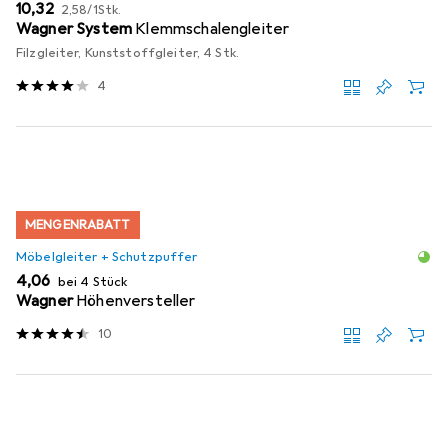
EUR
EUR
10,32
2,58
/
1Stk.
Wagner System
Klemmschalengleiter
Filzgleiter, Kunststoffgleiter, 4 Stk.
4
MENGENRABATT
Möbelgleiter + Schutzpuffer
EUR
4,06
bei 4 Stück
Wagner
Höhenversteller
10