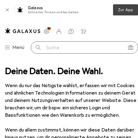
Galaxus
Zur App
Schneller finden und bestellen
Einstellungen
Kundenkonto
Vergleichslisten
Merklisten
Warenkorb
Navigation nach Kategorien
Menü
Suche
mmer
Deine Daten. Deine Wahl.
Regal
Vicco Küchenunterschrank Fame-Line
Zubehör
Wenn du nur das Nötigste wählst, erfassen wir mit Cookies
EUR
273,58
und ähnlichen Technologien Informationen zu deinem Gerät
Vicco
Küchenunterschrank Fame-Line
und deinem Nutzungsverhalten auf unserer Website. Diese
80 x 60 x 82 cm
brauchen wir, um dir bspw. ein sicheres Login und
Basisfunktionen wie den Warenkorb zu ermöglichen.
Wenn du allem zustimmst, können wir diese Daten darüber
hinaus nutzen, um dir personalisierte Angebote zu zeigen,