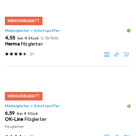
MENGENRABATT
Möbelgleiter + Schutzpuffer
EUR
EUR
4,55
bei 4 Stück
0,76
/
1Stk.
Herma
Filzgleiter
21
MENGENRABATT
Möbelgleiter + Schutzpuffer
EUR
6,59
bei 4 Stück
OK-Line
Filzgleiter
Filzgleiter