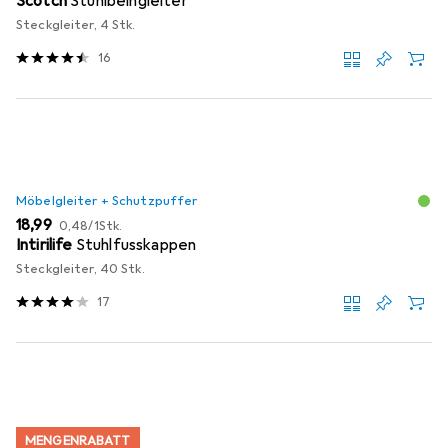
Scotch
Stuhlbeingleiter
Steckgleiter, 4 Stk.
16
Möbelgleiter + Schutzpuffer
EUR
EUR
18,99
0,48
/
1Stk.
Intirilife
Stuhlfusskappen
Steckgleiter, 40 Stk.
17
MENGENRABATT