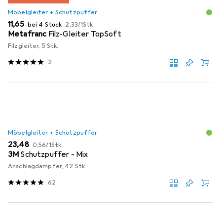
Möbelgleiter + Schutzpuffer
EUR
EUR
11,65
bei 4 Stück
2,33
/
1Stk.
Metafranc
Filz-Gleiter TopSoft
Filzgleiter, 5 Stk.
2
Möbelgleiter + Schutzpuffer
EUR
EUR
23,48
0,56
/
1Stk.
3M
Schutzpuffer - Mix
Anschlagdämpfer, 42 Stk.
62