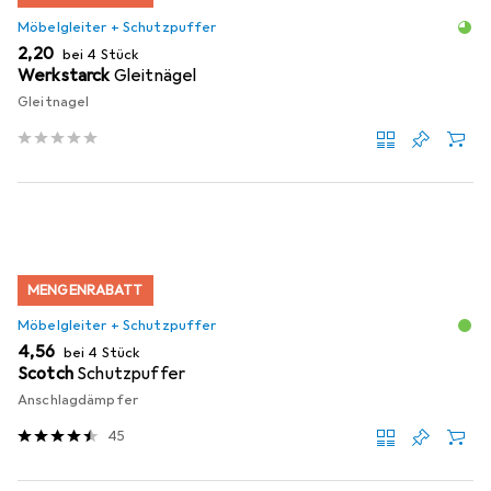
Möbelgleiter + Schutzpuffer
EUR
2,20
bei 4 Stück
Werkstarck
Gleitnägel
Gleitnagel
MENGENRABATT
Möbelgleiter + Schutzpuffer
EUR
4,56
bei 4 Stück
Scotch
Schutzpuffer
Anschlagdämpfer
45