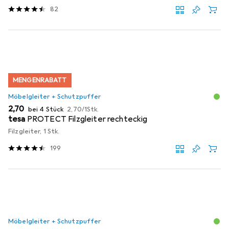
82
MENGENRABATT
Möbelgleiter + Schutzpuffer
EUR
EUR
2,70
bei 4 Stück
2,70
/
1Stk.
tesa
PROTECT Filzgleiter rechteckig
Filzgleiter, 1 Stk.
199
Möbelgleiter + Schutzpuffer