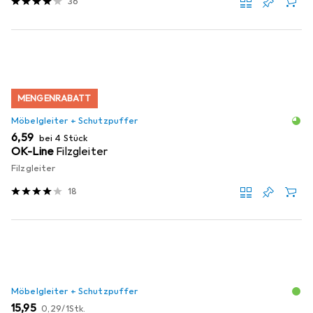
36
MENGENRABATT
Möbelgleiter + Schutzpuffer
EUR
6,59
bei 4 Stück
OK-Line
Filzgleiter
Filzgleiter
18
Möbelgleiter + Schutzpuffer
EUR
EUR
15,95
0,29
/
1Stk.