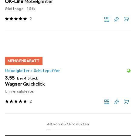
OK-Line
Möbelgleiter
Gleitnagel, 1 Stk.
2
MENGENRABATT
Möbelgleiter + Schutzpuffer
EUR
3,55
bei 4 Stück
Wagner
Quickclick
Universalgleiter
2
48 von 687 Produkten