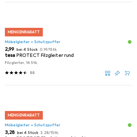
MENGENRABATT
Möbelgleiter + Schutzpuffer
EUR
EUR
2,99
bei 4 Stück
0,19
/
1Stk.
tesa
PROTECT Filzgleiter rund
Filzgleiter, 16 Stk.
88
MENGENRABATT
Möbelgleiter + Schutzpuffer
EUR
EUR
3,28
bei 4 Stück
3,28
/
1Stk.