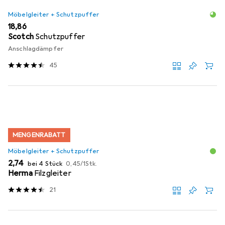
Möbelgleiter + Schutzpuffer
EUR
18,86
Scotch
Schutzpuffer
Anschlagdämpfer
45
MENGENRABATT
Möbelgleiter + Schutzpuffer
EUR
EUR
2,74
bei 4 Stück
0,45
/
1Stk.
Herma
Filzgleiter
21