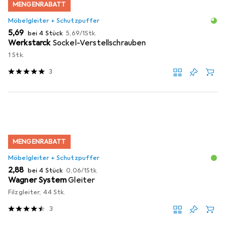
MENGENRABATT
Möbelgleiter + Schutzpuffer
EUR
EUR
5,69
bei 4 Stück
5,69
/
1Stk.
Werkstarck
Sockel-Verstellschrauben
1 Stk.
3
MENGENRABATT
Möbelgleiter + Schutzpuffer
EUR
EUR
2,88
bei 4 Stück
0,06
/
1Stk.
Wagner System
Gleiter
Filzgleiter, 44 Stk.
3