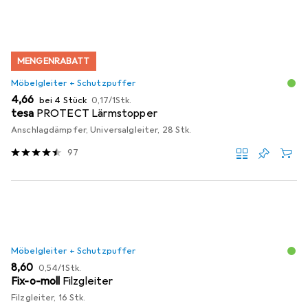
MENGENRABATT
Möbelgleiter + Schutzpuffer
EUR
EUR
4,66
bei 4 Stück
0,17
/
1Stk.
tesa
PROTECT Lärmstopper
Anschlagdämpfer, Universalgleiter, 28 Stk.
97
Möbelgleiter + Schutzpuffer
EUR
EUR
8,60
0,54
/
1Stk.
Fix-o-moll
Filzgleiter
Filzgleiter, 16 Stk.