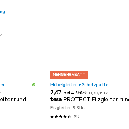
ung
r + Schutzpuffer
Zubehör Büromöbel
MENGENRABATT
fer
Möbelgleiter + Schutzpuffer
EUR
EUR
2,67
bei 4 Stück
k.
0,30
/
1Stk.
eiter rund
tesa
PROTECT Filzgleiter run
Filzgleiter, 9 Stk.
199