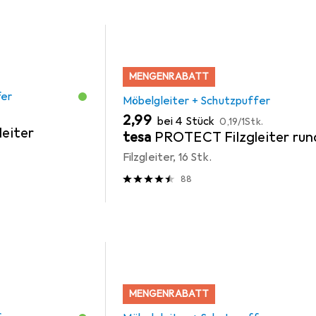
MENGENRABATT
fer
Möbelgleiter + Schutzpuffer
EUR
EUR
2,99
bei 4 Stück
0,19
/
1Stk.
leiter
tesa
PROTECT Filzgleiter run
Filzgleiter, 16 Stk.
88
MENGENRABATT