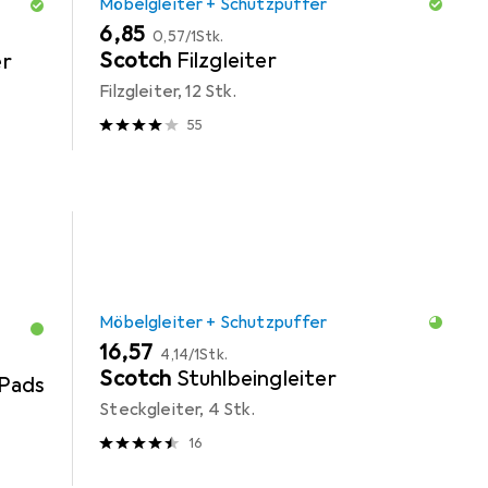
Möbelgleiter + Schutzpuffer
EUR
EUR
6,85
0,57
/
1Stk.
Scotch
Filzgleiter
er
Filzgleiter, 12 Stk.
55
Möbelgleiter + Schutzpuffer
EUR
EUR
16,57
4,14
/
1Stk.
Scotch
Stuhlbeingleiter
Pads
Steckgleiter, 4 Stk.
16