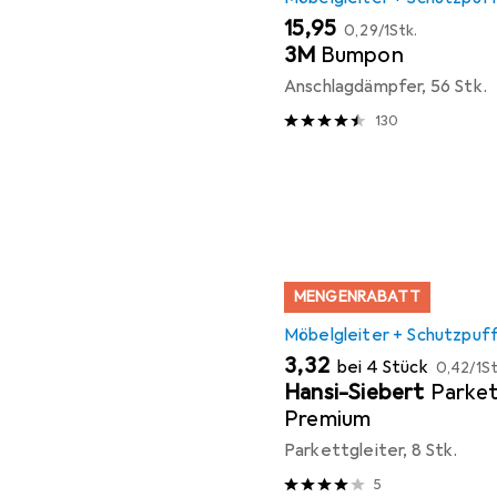
EUR
EUR
15,95
0,29
/
1Stk.
3M
Bumpon
Anschlagdämpfer, 56 Stk.
130
MENGENRABATT
Möbelgleiter + Schutzpuf
EUR
EUR
3,32
bei 4 Stück
0,42
/
1St
Hansi-Siebert
Parket
Premium
Parkettgleiter, 8 Stk.
5