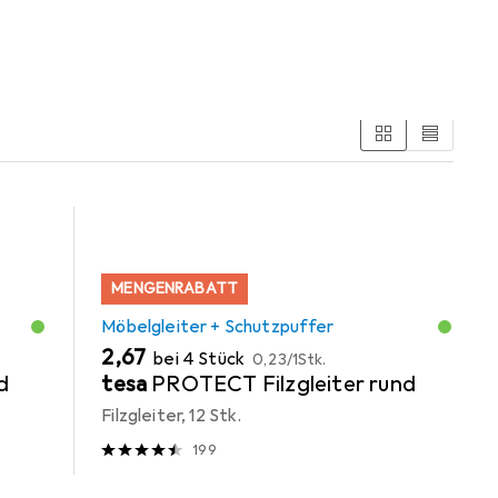
MENGENRABATT
Möbelgleiter + Schutzpuffer
EUR
EUR
2,67
bei 4 Stück
0,23
/
1Stk.
d
tesa
PROTECT Filzgleiter rund
Filzgleiter, 12 Stk.
199