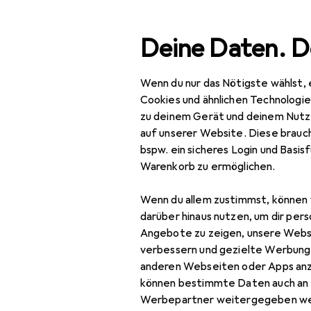
Suche
Deine Daten. D
Wenn du nur das Nötigste wählst, 
Navigation nach Kategorien
Gesamtsortiment
Woh
Gesamtsortiment
Cookies und ähnlichen Technologi
zu deinem Gerät und deinem Nutz
Wohnen
auf unserer Website. Diese brauch
bspw. ein sicheres Login und Basis
Möbel
EU
25
Warenkorb zu ermöglichen.
Vi
Wohnzimmer
Wenn du allem zustimmst, können 
Couchtisch +
darüber hinaus nutzen, um dir pers
Beistelltisch
Angebote zu zeigen, unsere Webs
verbessern und gezielte Werbung
Hocker + Pouf
Zubehör für
anderen Webseiten oder Apps an
können bestimmte Daten auch an 
Kommode +
Werbepartner weitergegeben we
Sideboard
Hier findest du passendes