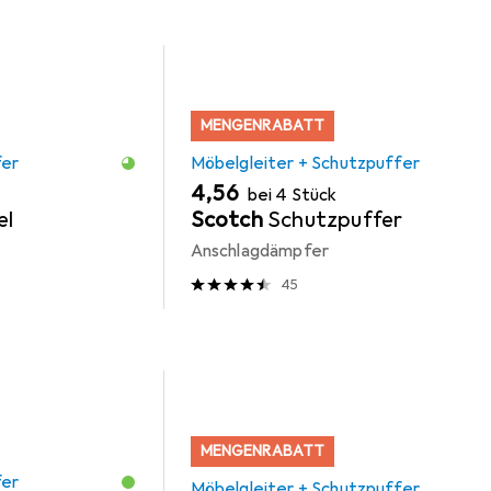
MENGENRABATT
fer
Möbelgleiter + Schutzpuffer
EUR
4,56
bei 4 Stück
el
Scotch
Schutzpuffer
Anschlagdämpfer
45
MENGENRABATT
fer
Möbelgleiter + Schutzpuffer