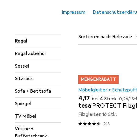
Konsolentisch
Impressum
Datenschutzerklär
Beliebt
Möbelgleite
Paravent +
Raumteiler
Sortieren nach
:
Relevanz
Regal
Produktliste
Regal Zubehör
Sessel
Sitzsack
MENGENRABATT
Möbelgleiter + Schutzpuf
Sofa + Bettsofa
EUR
EUR
4,17
bei 4 Stück
0,26
/
1St
Spiegel
tesa
PROTECT Filzgl
Filzgleiter, 16 Stk.
TV Möbel
218
Vitrine +
Buffetschrank