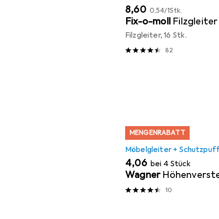
EUR
EUR
8,60
0,54
/
1Stk.
Fix-o-moll
Filzgleiter
Filzgleiter, 16 Stk.
82
MENGENRABATT
Möbelgleiter + Schutzpuf
EUR
4,06
bei 4 Stück
Wagner
Höhenverste
10