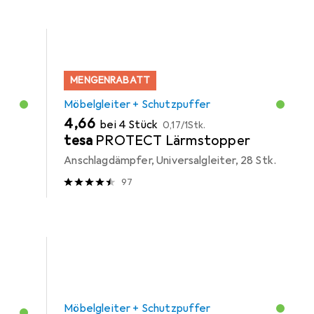
MENGENRABATT
Möbelgleiter + Schutzpuffer
EUR
EUR
4,66
bei 4 Stück
0,17
/
1Stk.
tesa
PROTECT Lärmstopper
Anschlagdämpfer, Universalgleiter, 28 Stk.
97
Möbelgleiter + Schutzpuffer