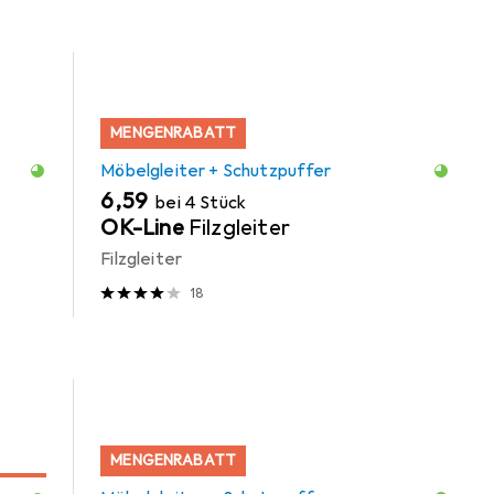
MENGENRABATT
Möbelgleiter + Schutzpuffer
EUR
6,59
bei 4 Stück
OK-Line
Filzgleiter
Filzgleiter
18
MENGENRABATT