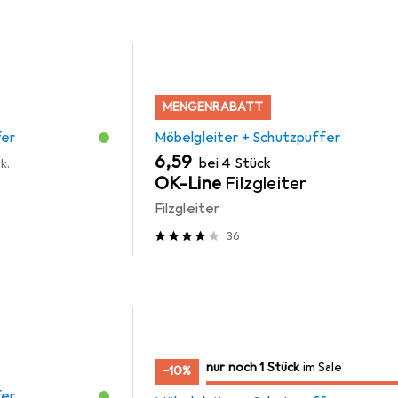
MENGENRABATT
fer
Möbelgleiter + Schutzpuffer
EUR
6,59
bei 4 Stück
k.
OK-Line
Filzgleiter
Filzgleiter
36
noch 1 Stück
nur noch 1 Stück
im Sale
im Sale
−10%
fer