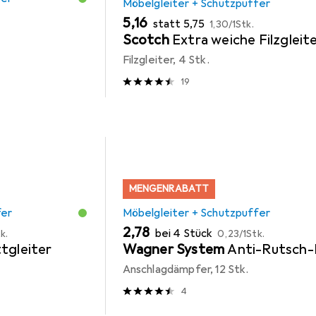
Möbelgleiter + Schutzpuffer
EUR
EUR
EUR
5,16
statt
5,75
1,30
/
1Stk.
Scotch
Extra weiche Filzgleit
Filzgleiter, 4 Stk.
19
MENGENRABATT
fer
Möbelgleiter + Schutzpuffer
EUR
EUR
2,78
bei 4 Stück
k.
0,23
/
1Stk.
tgleiter
Wagner System
Anti-Rutsch-
Anschlagdämpfer, 12 Stk.
4