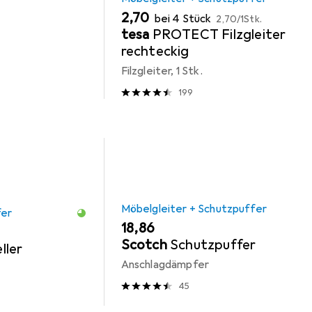
EUR
EUR
2,70
bei 4 Stück
2,70
/
1Stk.
tesa
PROTECT Filzgleiter
rechteckig
Filzgleiter, 1 Stk.
199
Möbelgleiter + Schutzpuffer
fer
EUR
18,86
Scotch
Schutzpuffer
ller
Anschlagdämpfer
45