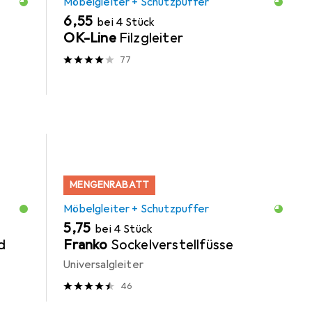
Möbelgleiter + Schutzpuffer
EUR
6,55
bei 4 Stück
OK-Line
Filzgleiter
77
MENGENRABATT
Möbelgleiter + Schutzpuffer
EUR
5,75
bei 4 Stück
d
Franko
Sockelverstellfüsse
Universalgleiter
46