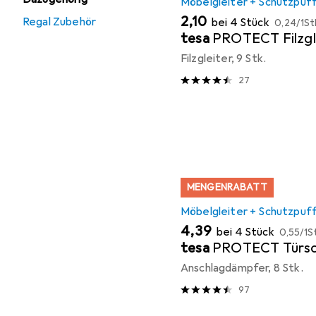
Möbelgleiter + Schutzpuf
EUR
EUR
2,10
Regal Zubehör
bei 4 Stück
0,24
/
1St
tesa
PROTECT Filzgl
Filzgleiter, 9 Stk.
27
MENGENRABATT
Möbelgleiter + Schutzpuf
EUR
EUR
4,39
bei 4 Stück
0,55
/
1S
tesa
PROTECT Türsc
Anschlagdämpfer, 8 Stk.
97