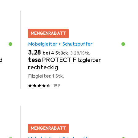
MENGENRABATT
Möbelgleiter + Schutzpuffer
EUR
EUR
3,28
bei 4 Stück
3,28
/
1Stk.
d
tesa
PROTECT Filzgleiter
rechteckig
Filzgleiter, 1 Stk.
199
MENGENRABATT