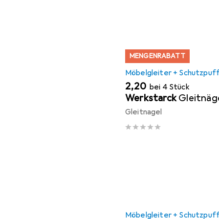
MENGENRABATT
Möbelgleiter + Schutzpuf
EUR
2,20
bei 4 Stück
Werkstarck
Gleitnäg
Gleitnagel
Möbelgleiter + Schutzpuf