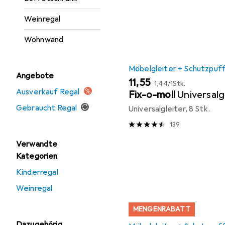
Weinregal
Wohnwand
Möbelgleiter + Schutzpuf
Angebote
EUR
EUR
11,55
1,44
/
1Stk.
Ausverkauf Regal
Fix-o-moll
Universalg
Gebraucht Regal
Universalgleiter, 8 Stk.
139
Verwandte
Kategorien
Kinderregal
Weinregal
MENGENRABATT
Dazugehörig