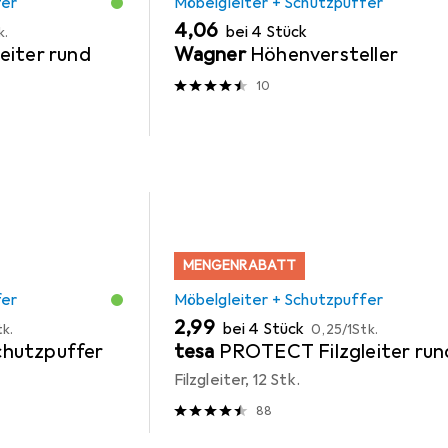
fer
Möbelgleiter + Schutzpuffer
EUR
4,06
bei 4 Stück
k.
eiter rund
Wagner
Höhenversteller
10
MENGENRABATT
fer
Möbelgleiter + Schutzpuffer
EUR
EUR
2,99
bei 4 Stück
tk.
0,25
/
1Stk.
hutzpuffer
tesa
PROTECT Filzgleiter run
Filzgleiter, 12 Stk.
88