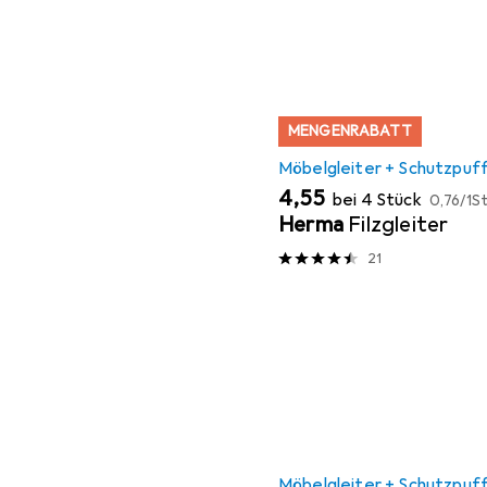
MENGENRABATT
Möbelgleiter + Schutzpuf
EUR
EUR
4,55
bei 4 Stück
0,76
/
1St
Herma
Filzgleiter
21
Möbelgleiter + Schutzpuf