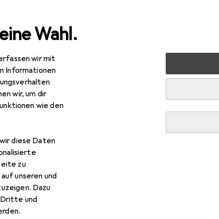
eine Wahl.
erfassen wir mit
nen
Möbel
Wohnzimmer
Regal
Vicco Küchenunte
en Informationen
ungsverhalten
en wir, um dir
funktionen wie den
R
2,16
cco
Küchenunterschrank Fame-Line
wir diese Daten
onalisierte
eite zu
 auf unseren und
 Vicco Küchenunterschrank 
zuzeigen. Dazu
Dritte und
rden.
 Zubehör zum Produkt Vicco Küchenunterschrank Fame-Line au