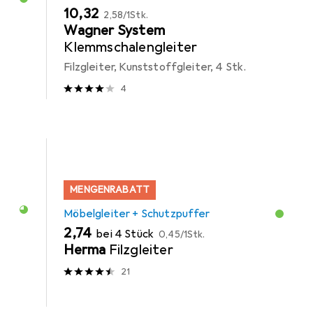
EUR
EUR
10,32
2,58
/
1Stk.
Wagner System
Klemmschalengleiter
Filzgleiter, Kunststoffgleiter, 4 Stk.
4
MENGENRABATT
Möbelgleiter + Schutzpuffer
EUR
EUR
2,74
bei 4 Stück
0,45
/
1Stk.
Herma
Filzgleiter
21