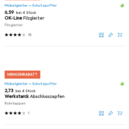
Möbelgleiter + Schutzpuffer
EUR
6,59
bei 4 Stück
OK-Line
Filzgleiter
Filzgleiter
18
MENGENRABATT
Möbelgleiter + Schutzpuffer
EUR
2,73
bei 4 Stück
Werkstarck
Abschlusszapfen
Rohrkappen
1