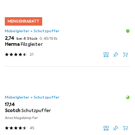
MENGENRABATT
Möbelgleiter + Schutzpuffer
EUR
EUR
2,74
bei 4 Stück
0,45
/
1Stk.
Herma
Filzgleiter
21
Möbelgleiter + Schutzpuffer
EUR
17,14
Scotch
Schutzpuffer
Anschlagdämpfer
45