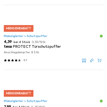
MENGENRABATT
Möbelgleiter + Schutzpuffer
EUR
EUR
4,39
bei 4 Stück
0,55
/
1Stk.
tesa
PROTECT Türschutzpuffer
Anschlagdämpfer, 8 Stk.
97
MENGENRABATT
Möbelgleiter + Schutzpuffer
EUR
EUR
2,99