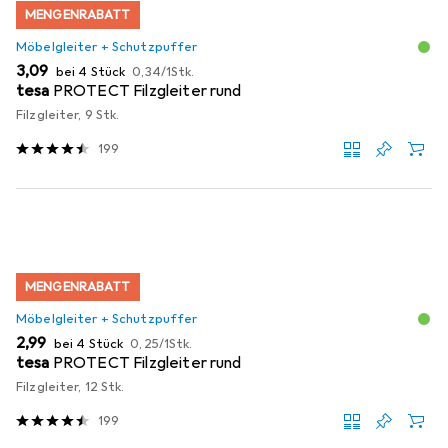
MENGENRABATT
Möbelgleiter + Schutzpuffer
EUR
EUR
3,09
bei 4 Stück
0,34
/
1Stk.
tesa
PROTECT Filzgleiter rund
Filzgleiter, 9 Stk.
199
MENGENRABATT
Möbelgleiter + Schutzpuffer
EUR
EUR
2,99
bei 4 Stück
0,25
/
1Stk.
tesa
PROTECT Filzgleiter rund
Filzgleiter, 12 Stk.
199