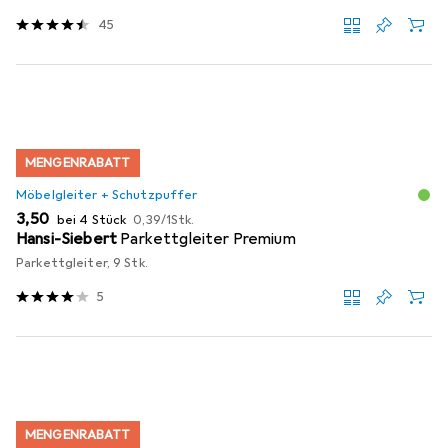
45
MENGENRABATT
Möbelgleiter + Schutzpuffer
EUR
EUR
3,50
bei 4 Stück
0,39
/
1Stk.
Hansi-Siebert
Parkettgleiter Premium
Parkettgleiter, 9 Stk.
5
MENGENRABATT