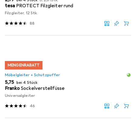
bei 4 Stück
0,25
/
1Stk.
tesa
PROTECT Filzgleiter rund
Filzgleiter, 12 Stk.
88
MENGENRABATT
Möbelgleiter + Schutzpuffer
EUR
5,75
bei 4 Stück
Franko
Sockelverstellfüsse
Universalgleiter
46