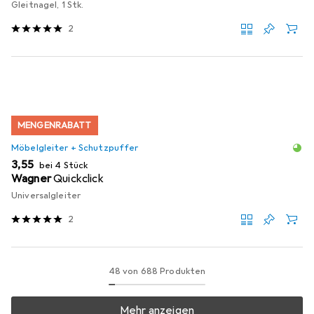
Gleitnagel, 1 Stk.
2
MENGENRABATT
Möbelgleiter + Schutzpuffer
EUR
3,55
bei 4 Stück
Wagner
Quickclick
Universalgleiter
2
48 von 688 Produkten
Mehr anzeigen