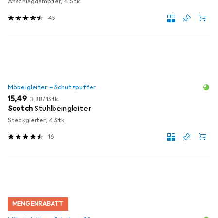
Anschlagdämpfer, 4 Stk.
45
Möbelgleiter + Schutzpuffer
EUR
EUR
15,49
3,88
/
1Stk.
Scotch
Stuhlbeingleiter
Steckgleiter, 4 Stk.
16
MENGENRABATT