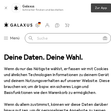
Galaxus
Zur App
Schneller finden und bestellen
Einstellungen
Kundenkonto
Vergleichslisten
Merklisten
Warenkorb
Navigation nach Kategorien
Menü
Suche
hnzimmer
Deine Daten. Deine Wahl.
Regal
Vicco Küchenunterschrank R-Line
Zubehör
Wenn du nur das Nötigste wählst, erfassen wir mit Cookies
und ähnlichen Technologien Informationen zu deinem Gerät
und deinem Nutzungsverhalten auf unserer Website. Diese
EUR
137,92
brauchen wir, um dir bspw. ein sicheres Login und
Vicco
Küchenunterschrank R-Line
Basisfunktionen wie den Warenkorb zu ermöglichen.
30 x 46 x 81.60 cm
Wenn du allem zustimmst, können wir diese Daten darüber
hinaus nutzen, um dir personalisierte Angebote zu zeigen,