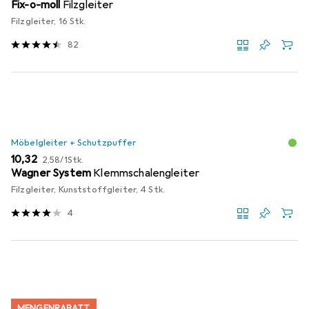
Fix-o-moll
Filzgleiter
Filzgleiter, 16 Stk.
82
Möbelgleiter + Schutzpuffer
EUR
EUR
10,32
2,58
/
1Stk.
Wagner System
Klemmschalengleiter
Filzgleiter, Kunststoffgleiter, 4 Stk.
4
MENGENRABATT