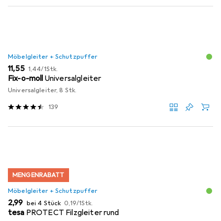
Möbelgleiter + Schutzpuffer
EUR
EUR
11,55
1,44
/
1Stk.
Fix-o-moll
Universalgleiter
Universalgleiter, 8 Stk.
139
MENGENRABATT
Möbelgleiter + Schutzpuffer
EUR
EUR
2,99
bei 4 Stück
0,19
/
1Stk.
tesa
PROTECT Filzgleiter rund