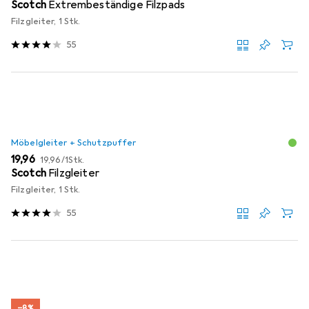
Scotch
Extrembeständige Filzpads
Filzgleiter, 1 Stk.
55
Möbelgleiter + Schutzpuffer
EUR
EUR
19,96
19,96
/
1Stk.
Scotch
Filzgleiter
Filzgleiter, 1 Stk.
55
−8%