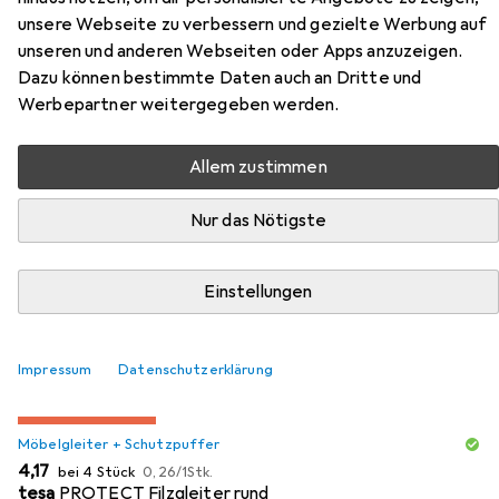
unsere Webseite zu verbessern und gezielte Werbung auf
unseren und anderen Webseiten oder Apps anzuzeigen.
Dazu können bestimmte Daten auch an Dritte und
Zubehör für Vicco
Werbepartner weitergegeben werden.
Küchenunterschrank R-Line
Allem zustimmen
Hier findest du passendes Zubehör zum Produkt Vicco
Küchenunterschrank R-Line aus der Kategorie
Nur das Nötigste
Möbelgleiter + Schutzpuffer.
Relevanz
Einstellungen
Produktliste
Impressum
Datenschutzerklärung
MENGENRABATT
Möbelgleiter + Schutzpuffer
EUR
EUR
4,17
bei 4 Stück
0,26
/
1Stk.
tesa
PROTECT Filzgleiter rund