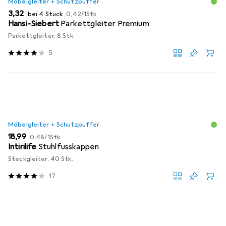
Möbelgleiter + Schutzpuffer
EUR
EUR
3,32
bei 4 Stück
0,42
/
1Stk.
Hansi-Siebert
Parkettgleiter Premium
Parkettgleiter, 8 Stk.
5
Möbelgleiter + Schutzpuffer
EUR
EUR
18,99
0,48
/
1Stk.
Intirilife
Stuhlfusskappen
Steckgleiter, 40 Stk.
17