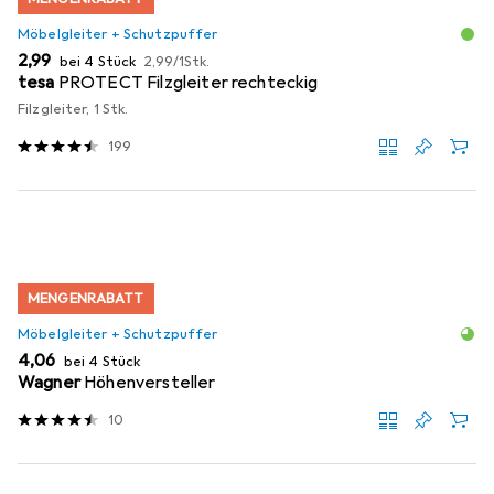
Möbelgleiter + Schutzpuffer
EUR
EUR
2,99
bei 4 Stück
2,99
/
1Stk.
tesa
PROTECT Filzgleiter rechteckig
Filzgleiter, 1 Stk.
199
MENGENRABATT
Möbelgleiter + Schutzpuffer
EUR
4,06
bei 4 Stück
Wagner
Höhenversteller
10