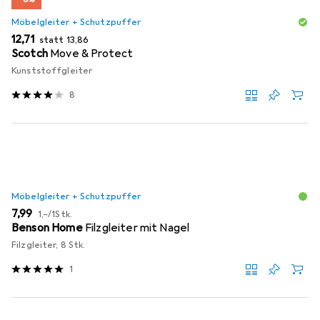
Möbelgleiter + Schutzpuffer
EUR
EUR
12,71
statt
13,86
Scotch
Move & Protect
Kunststoffgleiter
8
Möbelgleiter + Schutzpuffer
EUR
EUR
7,99
1,–
/
1Stk.
Benson Home
Filzgleiter mit Nagel
Filzgleiter, 8 Stk.
1