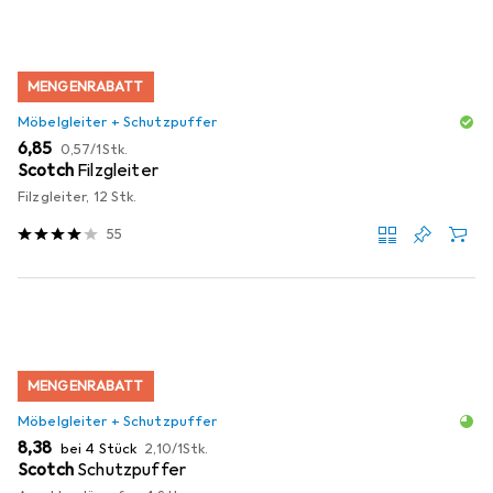
MENGENRABATT
Möbelgleiter + Schutzpuffer
EUR
EUR
6,85
0,57
/
1Stk.
Scotch
Filzgleiter
Filzgleiter, 12 Stk.
55
MENGENRABATT
Möbelgleiter + Schutzpuffer
EUR
EUR
8,38
bei 4 Stück
2,10
/
1Stk.
Scotch
Schutzpuffer