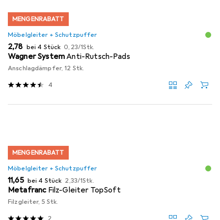
MENGENRABATT
Möbelgleiter + Schutzpuffer
EUR
EUR
2,78
bei 4 Stück
0,23
/
1Stk.
Wagner System
Anti-Rutsch-Pads
Anschlagdämpfer, 12 Stk.
4
MENGENRABATT
Möbelgleiter + Schutzpuffer
EUR
EUR
11,65
bei 4 Stück
2,33
/
1Stk.
Metafranc
Filz-Gleiter TopSoft
Filzgleiter, 5 Stk.
2