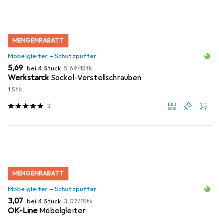
MENGENRABATT
Möbelgleiter + Schutzpuffer
EUR
EUR
5,69
bei 4 Stück
5,69
/
1Stk.
Werkstarck
Sockel-Verstellschrauben
1 Stk.
3
MENGENRABATT
Möbelgleiter + Schutzpuffer
EUR
EUR
3,07
bei 4 Stück
3,07
/
1Stk.
OK-Line
Möbelgleiter