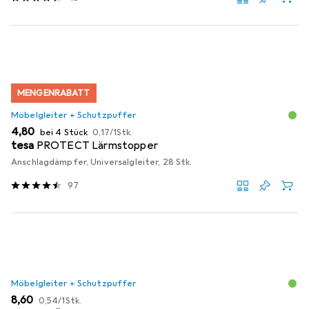
MENGENRABATT
Möbelgleiter + Schutzpuffer
EUR
EUR
4,80
bei 4 Stück
0,17
/
1Stk.
tesa
PROTECT Lärmstopper
Anschlagdämpfer, Universalgleiter, 28 Stk.
97
Möbelgleiter + Schutzpuffer
EUR
EUR
8,60
0,54
/
1Stk.