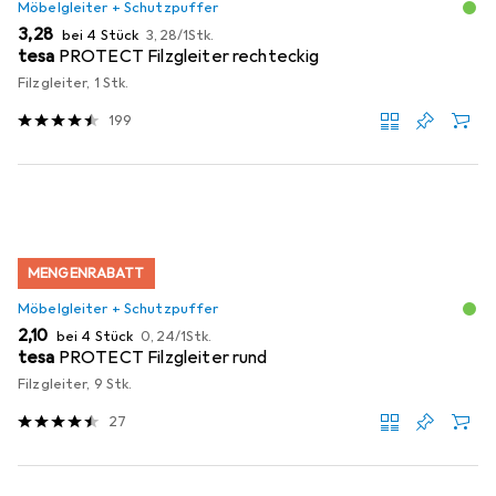
Möbelgleiter + Schutzpuffer
EUR
EUR
3,28
bei 4 Stück
3,28
/
1Stk.
tesa
PROTECT Filzgleiter rechteckig
Filzgleiter, 1 Stk.
199
MENGENRABATT
Möbelgleiter + Schutzpuffer
EUR
EUR
2,10
bei 4 Stück
0,24
/
1Stk.
tesa
PROTECT Filzgleiter rund
Filzgleiter, 9 Stk.
27