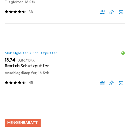
Filzgleiter, 16 Stk.
88
Möbelgleiter + Schutzpuffer
EUR
EUR
13,74
0,86
/
1Stk.
Scotch
Schutzpuffer
Anschlagdämpfer, 16 Stk.
45
MENGENRABATT