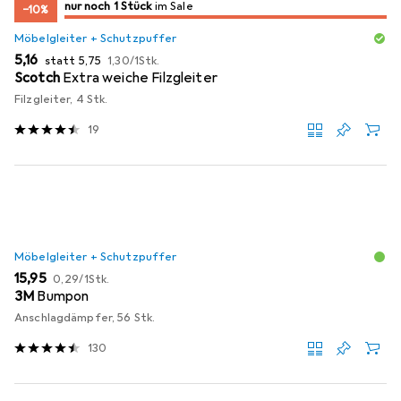
noch 1 Stück
nur noch 1 Stück
im Sale
im Sale
−10%
Möbelgleiter + Schutzpuffer
EUR
EUR
EUR
5,16
statt
5,75
1,30
/
1Stk.
Scotch
Extra weiche Filzgleiter
Filzgleiter, 4 Stk.
19
Möbelgleiter + Schutzpuffer
EUR
EUR
15,95
0,29
/
1Stk.
3M
Bumpon
Anschlagdämpfer, 56 Stk.
130