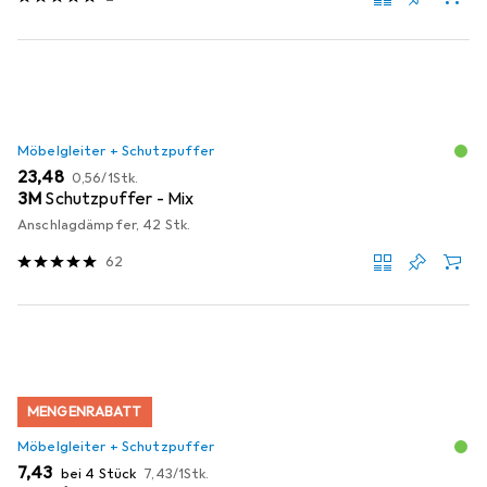
Möbelgleiter + Schutzpuffer
EUR
EUR
23,48
0,56
/
1Stk.
3M
Schutzpuffer - Mix
Anschlagdämpfer, 42 Stk.
62
MENGENRABATT
Möbelgleiter + Schutzpuffer
EUR
EUR
7,43
bei 4 Stück
7,43
/
1Stk.