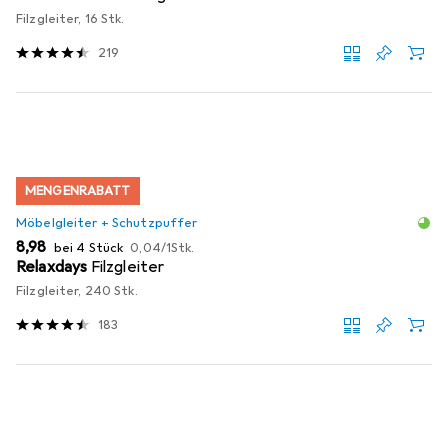
Filzgleiter, 16 Stk.
219
MENGENRABATT
Möbelgleiter + Schutzpuffer
EUR
EUR
8,98
bei 4 Stück
0,04
/
1Stk.
Relaxdays
Filzgleiter
Filzgleiter, 240 Stk.
183