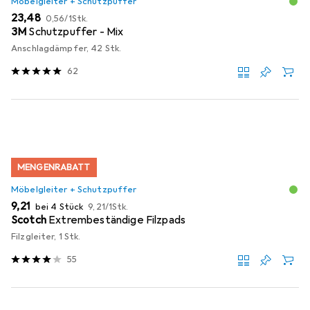
Möbelgleiter + Schutzpuffer
EUR
EUR
23,48
0,56
/
1Stk.
3M
Schutzpuffer - Mix
Anschlagdämpfer, 42 Stk.
62
MENGENRABATT
Möbelgleiter + Schutzpuffer
EUR
EUR
9,21
bei 4 Stück
9,21
/
1Stk.
Scotch
Extrembeständige Filzpads
Filzgleiter, 1 Stk.
55