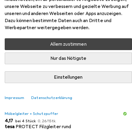
unsere Webseite zu verbessern und gezielte Werbung auf
unseren und anderen Webseiten oder Apps anzuzeigen.
Zubehör für Vicco
Dazu können bestimmte Daten auch an Dritte und
Küchenunterschrank R-Line
Werbepartner weitergegeben werden.
Hier findest du passendes Zubehör zum Produkt Vicco
Allem zustimmen
Küchenunterschrank R-Line aus der Kategorie
Möbelgleiter + Schutzpuffer.
Nur das Nötigste
Relevanz
Einstellungen
Produktliste
Impressum
Datenschutzerklärung
MENGENRABATT
Möbelgleiter + Schutzpuffer
EUR
EUR
4,17
bei 4 Stück
0,26
/
1Stk.
tesa
PROTECT Filzgleiter rund