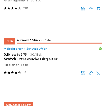
Anschlagdämpfer, 56 Stk.
130
noch 1 Stück
nur noch 1 Stück
im Sale
im Sale
−10%
Möbelgleiter + Schutzpuffer
EUR
EUR
EUR
5,16
statt
5,75
1,30
/
1Stk.
Scotch
Extra weiche Filzgleiter
Filzgleiter, 4 Stk.
19
MENGENRABATT