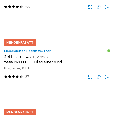
199
MENGENRABATT
Möbelgleiter + Schutzpuffer
EUR
EUR
2,41
bei 4 Stück
0,27
/
1Stk.
tesa
PROTECT Filzgleiter rund
Filzgleiter, 9 Stk.
27
MENGENRABATT