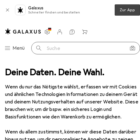
Galaxus
Zur App
Schneller finden und bestellen
Einstellungen
Kundenkonto
Vergleichslisten
Merklisten
Warenkorb
Navigation nach Kategorien
Menü
Suche
hnzimmer
Deine Daten. Deine Wahl.
Regal
Vicco Küchenunterschrank R-Line
Zubehör
Wenn du nur das Nötigste wählst, erfassen wir mit Cookies
und ähnlichen Technologien Informationen zu deinem Gerät
EUR
131,97
und deinem Nutzungsverhalten auf unserer Website. Diese
Vicco
Küchenunterschrank R-Line
brauchen wir, um dir bspw. ein sicheres Login und
40 x 60 x 81.60 cm
Basisfunktionen wie den Warenkorb zu ermöglichen.
Wenn du allem zustimmst, können wir diese Daten darüber
hinaus nutzen, um dir personalisierte Angebote zu zeigen,