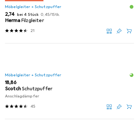
Möbelgleiter + Schutzpuffer
EUR
EUR
2,74
bei 4 Stück
0,45
/
1Stk.
Herma
Filzgleiter
21
Möbelgleiter + Schutzpuffer
EUR
18,86
Scotch
Schutzpuffer
Anschlagdämpfer
45