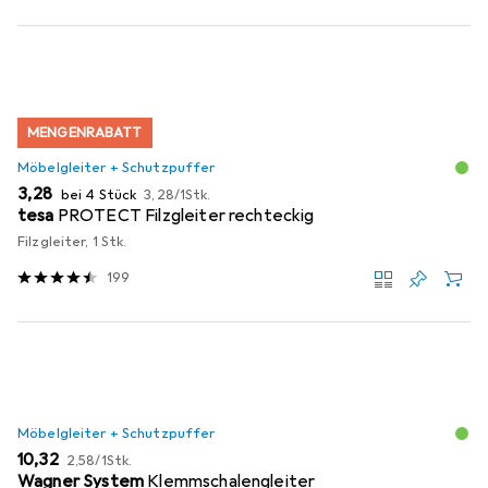
MENGENRABATT
Möbelgleiter + Schutzpuffer
EUR
EUR
3,28
bei 4 Stück
3,28
/
1Stk.
tesa
PROTECT Filzgleiter rechteckig
Filzgleiter, 1 Stk.
199
Möbelgleiter + Schutzpuffer
EUR
EUR
10,32
2,58
/
1Stk.
Wagner System
Klemmschalengleiter