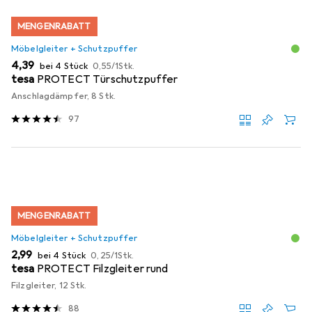
MENGENRABATT
Möbelgleiter + Schutzpuffer
EUR
EUR
4,39
bei 4 Stück
0,55
/
1Stk.
tesa
PROTECT Türschutzpuffer
Anschlagdämpfer, 8 Stk.
97
MENGENRABATT
Möbelgleiter + Schutzpuffer
EUR
EUR
2,99
bei 4 Stück
0,25
/
1Stk.
tesa
PROTECT Filzgleiter rund
Filzgleiter, 12 Stk.
88