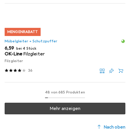
MENGENRABATT
Möbelgleiter + Schutzpuffer
EUR
6,59
bei 4 Stück
OK-Line
Filzgleiter
Filzgleiter
36
48 von 685 Produkten
Mehr anzeigen
Nach oben