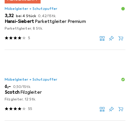
Möbelgleiter + Schutzpuffer
EUR
EUR
3,32
bei 4 Stück
0,42
/
1Stk.
Hansi-Siebert
Parkettgleiter Premium
Parkettgleiter, 8 Stk.
5
Möbelgleiter + Schutzpuffer
EUR
EUR
6,–
0,50
/
1Stk.
Scotch
Filzgleiter
Filzgleiter, 12 Stk.
55