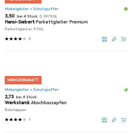
Möbelgleiter + Schutzpuffer
EUR
EUR
3,50
bei 4 Stück
0,39
/
1Stk.
Hansi-Siebert
Parkettgleiter Premium
Parkettgleiter, 9 Stk.
5
MENGENRABATT
Möbelgleiter + Schutzpuffer
EUR
2,73
bei 4 Stück
Werkstarck
Abschlusszapfen
Rohrkappen
1