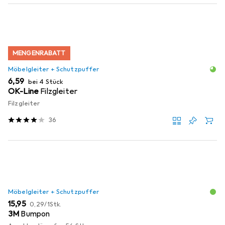
MENGENRABATT
Möbelgleiter + Schutzpuffer
EUR
6,59
bei 4 Stück
OK-Line
Filzgleiter
Filzgleiter
36
Möbelgleiter + Schutzpuffer
EUR
EUR
15,95
0,29
/
1Stk.
3M
Bumpon