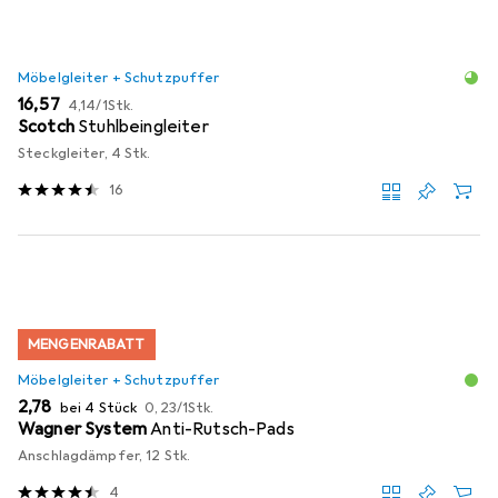
Möbelgleiter + Schutzpuffer
EUR
EUR
16,57
4,14
/
1Stk.
Scotch
Stuhlbeingleiter
Steckgleiter, 4 Stk.
16
MENGENRABATT
Möbelgleiter + Schutzpuffer
EUR
EUR
2,78
bei 4 Stück
0,23
/
1Stk.
Wagner System
Anti-Rutsch-Pads
Anschlagdämpfer, 12 Stk.
4