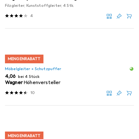
Filzgleiter, Kunststoffgleiter, 4 Stk.
4
MENGENRABATT
Möbelgleiter + Schutzpuffer
EUR
4,06
bei 4 Stück
Wagner
Höhenversteller
10
MENGENRABATT