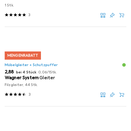
1 Stk.
3
MENGENRABATT
Möbelgleiter + Schutzpuffer
EUR
EUR
2,88
bei 4 Stück
0,06
/
1Stk.
Wagner System
Gleiter
Filzgleiter, 44 Stk.
3