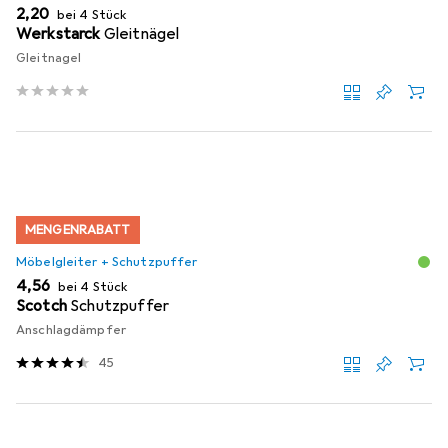
EUR
2,20
bei 4 Stück
Werkstarck
Gleitnägel
Gleitnagel
MENGENRABATT
Möbelgleiter + Schutzpuffer
EUR
4,56
bei 4 Stück
Scotch
Schutzpuffer
Anschlagdämpfer
45