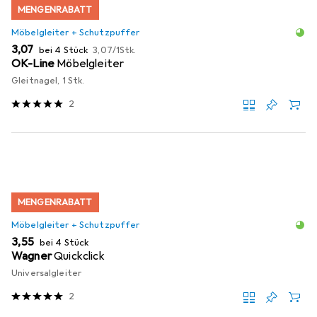
MENGENRABATT
Möbelgleiter + Schutzpuffer
EUR
EUR
3,07
bei 4 Stück
3,07
/
1Stk.
OK-Line
Möbelgleiter
Gleitnagel, 1 Stk.
2
MENGENRABATT
Möbelgleiter + Schutzpuffer
EUR
3,55
bei 4 Stück
Wagner
Quickclick
Universalgleiter
2