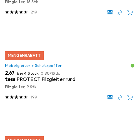
Filzgleiter, 16 Stk.
219
MENGENRABATT
Möbelgleiter + Schutzpuffer
EUR
EUR
2,67
bei 4 Stück
0,30
/
1Stk.
tesa
PROTECT Filzgleiter rund
Filzgleiter, 9 Stk.
199