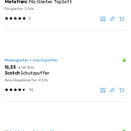
Metafranc
Filz-Gleiter TopSoft
Filzgleiter, 5 Stk.
2
Möbelgleiter + Schutzpuffer
EUR
EUR
16,55
4,14
/
1Stk.
Scotch
Schutzpuffer
Anschlagdämpfer, 4 Stk.
45