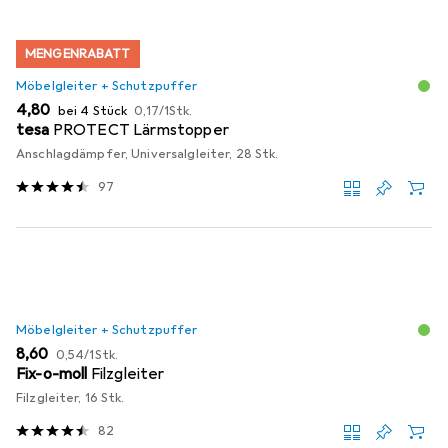
MENGENRABATT
Möbelgleiter + Schutzpuffer
EUR
EUR
4,80
bei 4 Stück
0,17
/
1Stk.
tesa
PROTECT Lärmstopper
Anschlagdämpfer, Universalgleiter, 28 Stk.
97
Möbelgleiter + Schutzpuffer
EUR
EUR
8,60
0,54
/
1Stk.
Fix-o-moll
Filzgleiter
Filzgleiter, 16 Stk.
82