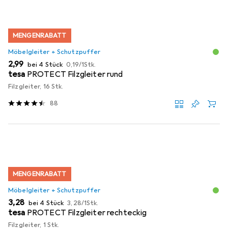
MENGENRABATT
Möbelgleiter + Schutzpuffer
EUR
EUR
2,99
bei 4 Stück
0,19
/
1Stk.
tesa
PROTECT Filzgleiter rund
Filzgleiter, 16 Stk.
88
MENGENRABATT
Möbelgleiter + Schutzpuffer
EUR
EUR
3,28
bei 4 Stück
3,28
/
1Stk.
tesa
PROTECT Filzgleiter rechteckig
Filzgleiter, 1 Stk.