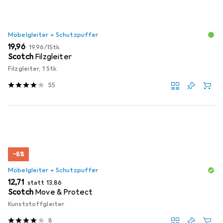
Möbelgleiter + Schutzpuffer
EUR
EUR
19,96
19,96
/
1Stk.
Scotch
Filzgleiter
Filzgleiter, 1 Stk.
55
−8%
Möbelgleiter + Schutzpuffer
EUR
EUR
12,71
statt
13,86
Scotch
Move & Protect
Kunststoffgleiter
8