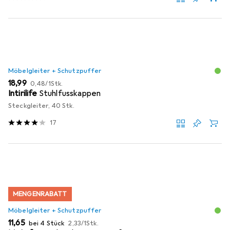
Möbelgleiter + Schutzpuffer
EUR
EUR
18,99
0,48
/
1Stk.
Intirilife
Stuhlfusskappen
Steckgleiter, 40 Stk.
17
MENGENRABATT
Möbelgleiter + Schutzpuffer
EUR
EUR
11,65
bei 4 Stück
2,33
/
1Stk.