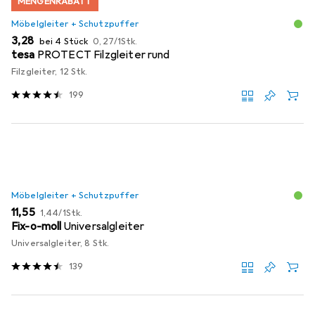
MENGENRABATT
Möbelgleiter + Schutzpuffer
EUR
EUR
3,28
bei 4 Stück
0,27
/
1Stk.
tesa
PROTECT Filzgleiter rund
Filzgleiter, 12 Stk.
199
Möbelgleiter + Schutzpuffer
EUR
EUR
11,55
1,44
/
1Stk.
Fix-o-moll
Universalgleiter
Universalgleiter, 8 Stk.
139