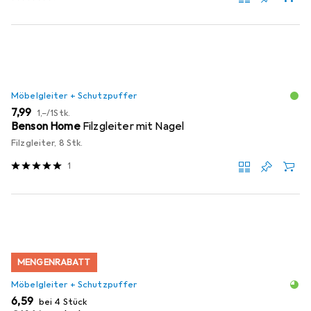
Möbelgleiter + Schutzpuffer
EUR
EUR
7,99
1,–
/
1Stk.
Benson Home
Filzgleiter mit Nagel
Filzgleiter, 8 Stk.
1
MENGENRABATT
Möbelgleiter + Schutzpuffer
EUR
6,59
bei 4 Stück