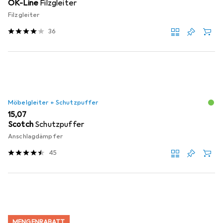
OK-Line
Filzgleiter
Filzgleiter
36
Möbelgleiter + Schutzpuffer
EUR
15,07
Scotch
Schutzpuffer
Anschlagdämpfer
45
MENGENRABATT