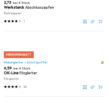
EUR
2,73
bei 4 Stück
Werkstarck
Abschlusszapfen
Rohrkappen
1
MENGENRABATT
Möbelgleiter + Schutzpuffer
EUR
6,59
bei 4 Stück
OK-Line
Filzgleiter
Filzgleiter
36