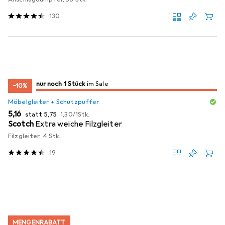
130
noch 1 Stück
nur noch 1 Stück
im Sale
im Sale
−10%
Möbelgleiter + Schutzpuffer
EUR
EUR
EUR
5,16
statt
5,75
1,30
/
1Stk.
Scotch
Extra weiche Filzgleiter
Filzgleiter, 4 Stk.
19
MENGENRABATT