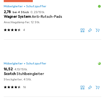
Möbelgleiter + Schutzpuffer
EUR
EUR
2,78
bei 4 Stück
0,23
/
1Stk.
Wagner System
Anti-Rutsch-Pads
Anschlagdämpfer, 12 Stk.
4
Möbelgleiter + Schutzpuffer
EUR
EUR
16,52
4,13
/
1Stk.
Scotch
Stuhlbeingleiter
Steckgleiter, 4 Stk.
16