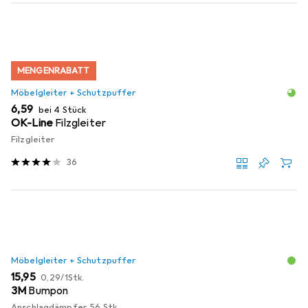
MENGENRABATT
Möbelgleiter + Schutzpuffer
EUR
6,59
bei 4 Stück
OK-Line
Filzgleiter
Filzgleiter
36
Möbelgleiter + Schutzpuffer
EUR
EUR
15,95
0,29
/
1Stk.
3M
Bumpon
Anschlagdämpfer, 56 Stk.