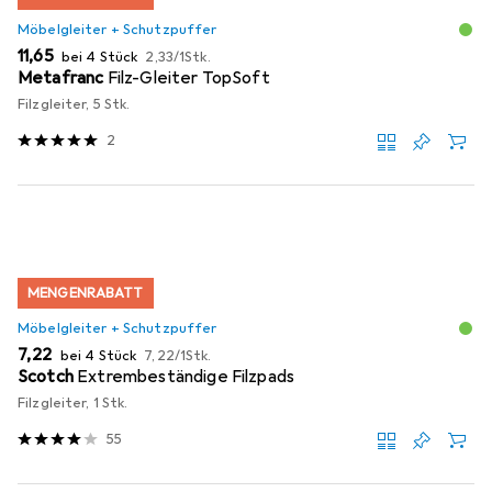
Möbelgleiter + Schutzpuffer
EUR
EUR
11,65
bei 4 Stück
2,33
/
1Stk.
Metafranc
Filz-Gleiter TopSoft
Filzgleiter, 5 Stk.
2
MENGENRABATT
Möbelgleiter + Schutzpuffer
EUR
EUR
7,22
bei 4 Stück
7,22
/
1Stk.
Scotch
Extrembeständige Filzpads
Filzgleiter, 1 Stk.
55