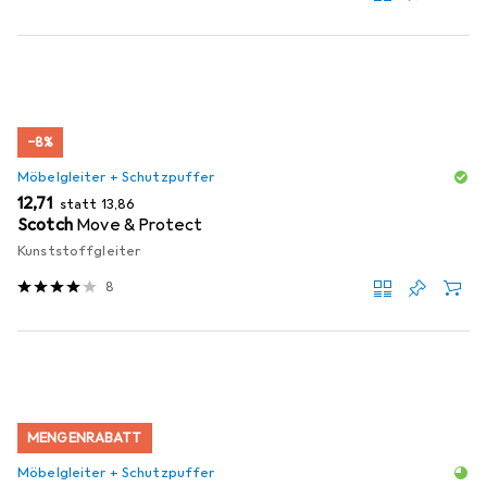
−8%
Möbelgleiter + Schutzpuffer
EUR
EUR
12,71
statt
13,86
Scotch
Move & Protect
Kunststoffgleiter
8
MENGENRABATT
Möbelgleiter + Schutzpuffer