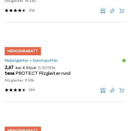
Filzgleiter, 16 Stk.
216
MENGENRABATT
Möbelgleiter + Schutzpuffer
EUR
EUR
2,67
bei 4 Stück
0,30
/
1Stk.
tesa
PROTECT Filzgleiter rund
Filzgleiter, 9 Stk.
199
MENGENRABATT