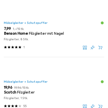
Möbelgleiter + Schutzpuffer
EUR
EUR
7,99
1,–
/
1Stk.
Benson Home
Filzgleiter mit Nagel
Filzgleiter, 8 Stk.
1
Möbelgleiter + Schutzpuffer
EUR
EUR
19,96
19,96
/
1Stk.
Scotch
Filzgleiter
Filzgleiter, 1 Stk.
55