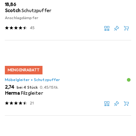
EUR
18,86
Scotch
Schutzpuffer
Anschlagdämpfer
45
MENGENRABATT
Möbelgleiter + Schutzpuffer
EUR
EUR
2,74
bei 4 Stück
0,45
/
1Stk.
Herma
Filzgleiter
21