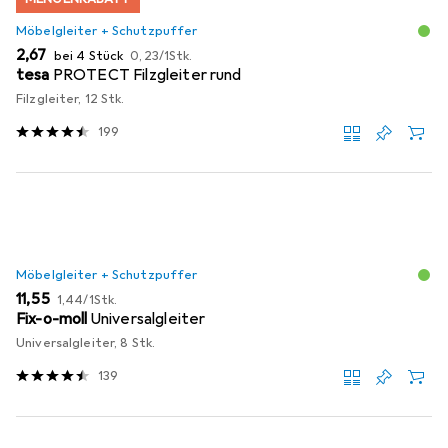
Möbelgleiter + Schutzpuffer
EUR
EUR
2,67
bei 4 Stück
0,23
/
1Stk.
tesa
PROTECT Filzgleiter rund
Filzgleiter, 12 Stk.
199
Möbelgleiter + Schutzpuffer
EUR
EUR
11,55
1,44
/
1Stk.
Fix-o-moll
Universalgleiter
Universalgleiter, 8 Stk.
139