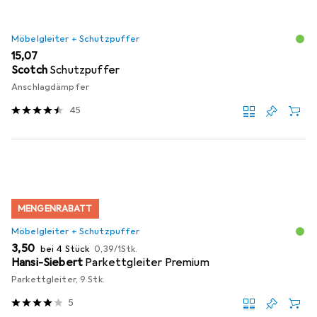
Möbelgleiter + Schutzpuffer
EUR
15,07
Scotch
Schutzpuffer
Anschlagdämpfer
45
MENGENRABATT
Möbelgleiter + Schutzpuffer
EUR
EUR
3,50
bei 4 Stück
0,39
/
1Stk.
Hansi-Siebert
Parkettgleiter Premium
Parkettgleiter, 9 Stk.
5