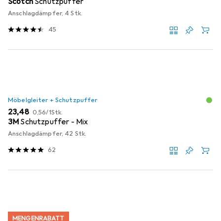
Scotch
Schutzpuffer
Anschlagdämpfer, 4 Stk.
45
Möbelgleiter + Schutzpuffer
EUR
EUR
23,48
0,56
/
1Stk.
3M
Schutzpuffer - Mix
Anschlagdämpfer, 42 Stk.
62
MENGENRABATT