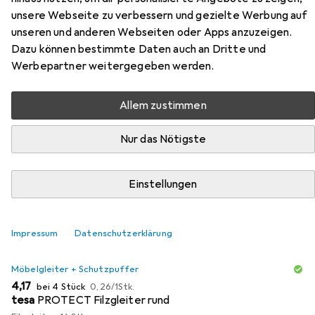
unsere Webseite zu verbessern und gezielte Werbung auf
unseren und anderen Webseiten oder Apps anzuzeigen.
Zubehör für Vicco
Dazu können bestimmte Daten auch an Dritte und
Küchenunterschrank R-Line
Werbepartner weitergegeben werden.
Hier findest du passendes Zubehör zum Produkt Vicco
Allem zustimmen
Küchenunterschrank R-Line aus der Kategorie
Möbelgleiter + Schutzpuffer.
Nur das Nötigste
Relevanz
Einstellungen
Produktliste
Impressum
Datenschutzerklärung
MENGENRABATT
Möbelgleiter + Schutzpuffer
EUR
EUR
4,17
bei 4 Stück
0,26
/
1Stk.
tesa
PROTECT Filzgleiter rund