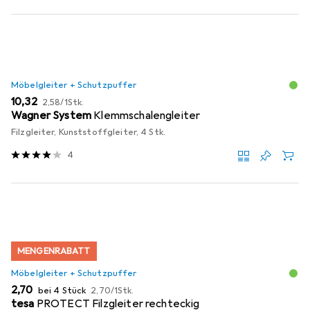
Möbelgleiter + Schutzpuffer
EUR
EUR
10,32
2,58
/
1Stk.
Wagner System
Klemmschalengleiter
Filzgleiter, Kunststoffgleiter, 4 Stk.
4
MENGENRABATT
Möbelgleiter + Schutzpuffer
EUR
EUR
2,70
bei 4 Stück
2,70
/
1Stk.
tesa
PROTECT Filzgleiter rechteckig