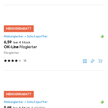
MENGENRABATT
Möbelgleiter + Schutzpuffer
EUR
6,59
bei 4 Stück
OK-Line
Filzgleiter
Filzgleiter
18
MENGENRABATT
Möbelgleiter + Schutzpuffer
EUR
EUR
5,69
bei 4 Stück
5,69
/
1Stk.