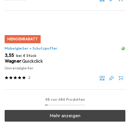
MENGENRABATT
Möbelgleiter + Schutzpuffer
EUR
3,55
bei 4 Stück
Wagner
Quickclick
Universalgleiter
2
48 von 686 Produkten
Mehr anzeigen