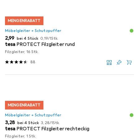
MENGENRABATT
Möbelgleiter + Schutzpuffer
EUR
EUR
2,99
bei 4 Stück
0,19
/
1Stk.
tesa
PROTECT Filzgleiter rund
Filzgleiter, 16 Stk.
88
MENGENRABATT
Möbelgleiter + Schutzpuffer
EUR
EUR
3,28
bei 4 Stück
3,28
/
1Stk.
tesa
PROTECT Filzgleiter rechteckig
Filzgleiter, 1 Stk.