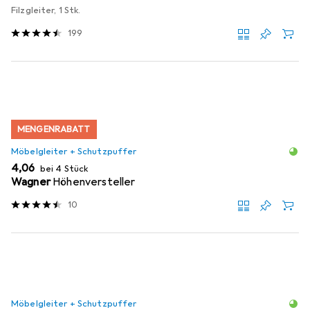
Filzgleiter, 1 Stk.
199
MENGENRABATT
Möbelgleiter + Schutzpuffer
EUR
4,06
bei 4 Stück
Wagner
Höhenversteller
10
Möbelgleiter + Schutzpuffer