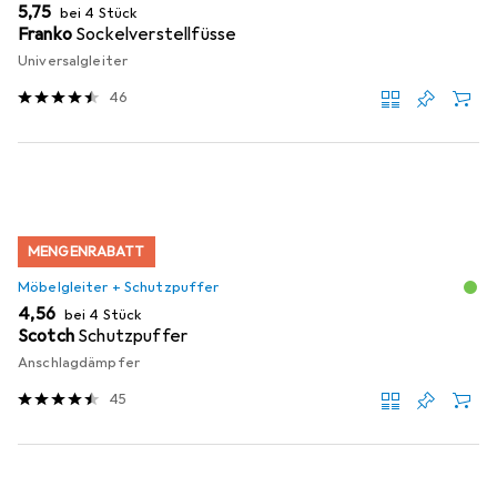
EUR
5,75
bei 4 Stück
Franko
Sockelverstellfüsse
Universalgleiter
46
MENGENRABATT
Möbelgleiter + Schutzpuffer
EUR
4,56
bei 4 Stück
Scotch
Schutzpuffer
Anschlagdämpfer
45