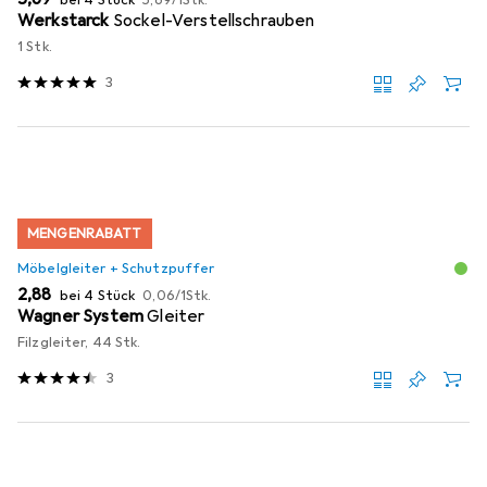
Werkstarck
Sockel-Verstellschrauben
1 Stk.
3
MENGENRABATT
Möbelgleiter + Schutzpuffer
EUR
EUR
2,88
bei 4 Stück
0,06
/
1Stk.
Wagner System
Gleiter
Filzgleiter, 44 Stk.
3