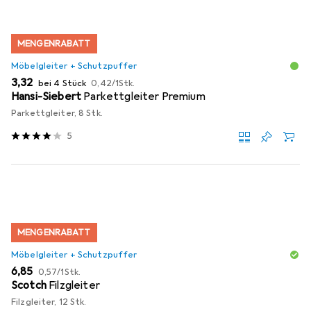
MENGENRABATT
Möbelgleiter + Schutzpuffer
EUR
EUR
3,32
bei 4 Stück
0,42
/
1Stk.
Hansi-Siebert
Parkettgleiter Premium
Parkettgleiter, 8 Stk.
5
MENGENRABATT
Möbelgleiter + Schutzpuffer
EUR
EUR
6,85
0,57
/
1Stk.
Scotch
Filzgleiter
Filzgleiter, 12 Stk.