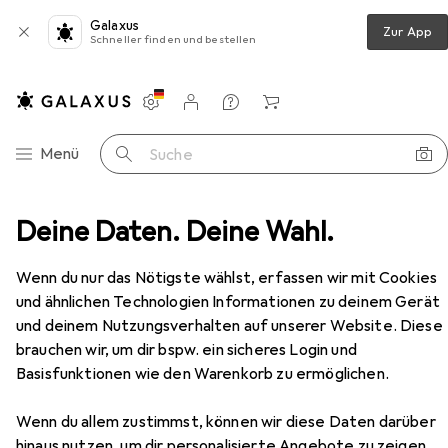
Galaxus
Zur App
Schneller finden und bestellen
Einstellungen
Kundenkonto
Vergleichslisten
Merklisten
Warenkorb
Navigation nach Kategorien
Menü
Suche
hnzimmer
Deine Daten. Deine Wahl.
Regal
Vicco Küchenunterschrank R-Line
Zubehör
Wenn du nur das Nötigste wählst, erfassen wir mit Cookies
und ähnlichen Technologien Informationen zu deinem Gerät
EUR
153,39
und deinem Nutzungsverhalten auf unserer Website. Diese
Vicco
Küchenunterschrank R-Line
brauchen wir, um dir bspw. ein sicheres Login und
40 x 60 x 81.60 cm
Basisfunktionen wie den Warenkorb zu ermöglichen.
Wenn du allem zustimmst, können wir diese Daten darüber
hinaus nutzen, um dir personalisierte Angebote zu zeigen,