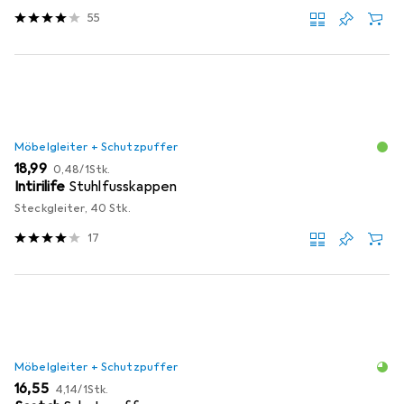
55
Möbelgleiter + Schutzpuffer
EUR
EUR
18,99
0,48
/
1Stk.
Intirilife
Stuhlfusskappen
Steckgleiter, 40 Stk.
17
Möbelgleiter + Schutzpuffer
EUR
EUR
16,55
4,14
/
1Stk.