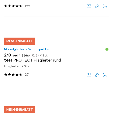
199
MENGENRABATT
Möbelgleiter + Schutzpuffer
EUR
EUR
2,10
bei 4 Stück
0,24
/
1Stk.
tesa
PROTECT Filzgleiter rund
Filzgleiter, 9 Stk.
27
MENGENRABATT