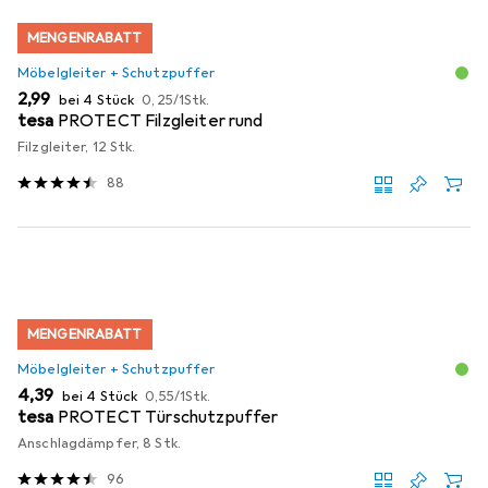
MENGENRABATT
Möbelgleiter + Schutzpuffer
EUR
EUR
2,99
bei 4 Stück
0,25
/
1Stk.
tesa
PROTECT Filzgleiter rund
Filzgleiter, 12 Stk.
88
MENGENRABATT
Möbelgleiter + Schutzpuffer
EUR
EUR
4,39
bei 4 Stück
0,55
/
1Stk.
tesa
PROTECT Türschutzpuffer
Anschlagdämpfer, 8 Stk.
96