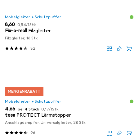
Möbelgleiter + Schutzpuffer
EUR
EUR
8,60
0,54
/
1Stk.
Fix-o-moll
Filzgleiter
Filzgleiter, 16 Stk.
82
MENGENRABATT
Möbelgleiter + Schutzpuffer
EUR
EUR
4,66
bei 4 Stück
0,17
/
1Stk.
tesa
PROTECT Lärmstopper
Anschlagdämpfer, Universalgleiter, 28 Stk.
96