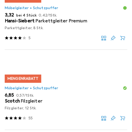
Möbelgleiter + Schutzpuffer
EUR
EUR
3,32
bei 4 Stück
0,42
/
1Stk.
Hansi-Siebert
Parkettgleiter Premium
Parkettgleiter, 8 Stk.
5
MENGENRABATT
Möbelgleiter + Schutzpuffer
EUR
EUR
6,85
0,57
/
1Stk.
Scotch
Filzgleiter
Filzgleiter, 12 Stk.
55