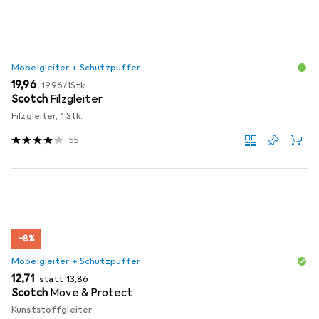
Möbelgleiter + Schutzpuffer
EUR
EUR
19,96
19,96
/
1Stk.
Scotch
Filzgleiter
Filzgleiter, 1 Stk.
55
−8%
Möbelgleiter + Schutzpuffer
EUR
EUR
12,71
statt
13,86
Scotch
Move & Protect
Kunststoffgleiter