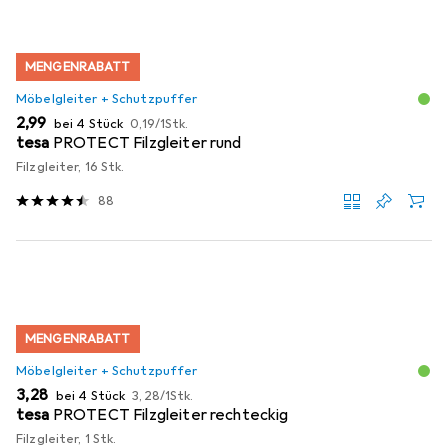
MENGENRABATT
Möbelgleiter + Schutzpuffer
EUR
EUR
2,99
bei 4 Stück
0,19
/
1Stk.
tesa
PROTECT Filzgleiter rund
Filzgleiter, 16 Stk.
88
MENGENRABATT
Möbelgleiter + Schutzpuffer
EUR
EUR
3,28
bei 4 Stück
3,28
/
1Stk.
tesa
PROTECT Filzgleiter rechteckig
Filzgleiter, 1 Stk.