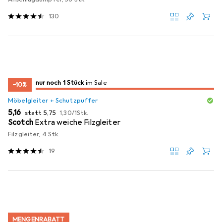
130
noch 1 Stück
nur noch 1 Stück
im Sale
im Sale
−10%
Möbelgleiter + Schutzpuffer
EUR
EUR
EUR
5,16
statt
5,75
1,30
/
1Stk.
Scotch
Extra weiche Filzgleiter
Filzgleiter, 4 Stk.
19
MENGENRABATT