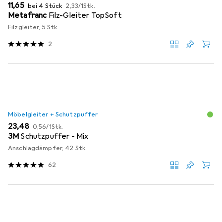
EUR
EUR
11,65
bei 4 Stück
2,33
/
1Stk.
Metafranc
Filz-Gleiter TopSoft
Filzgleiter, 5 Stk.
2
Möbelgleiter + Schutzpuffer
EUR
EUR
23,48
0,56
/
1Stk.
3M
Schutzpuffer - Mix
Anschlagdämpfer, 42 Stk.
62