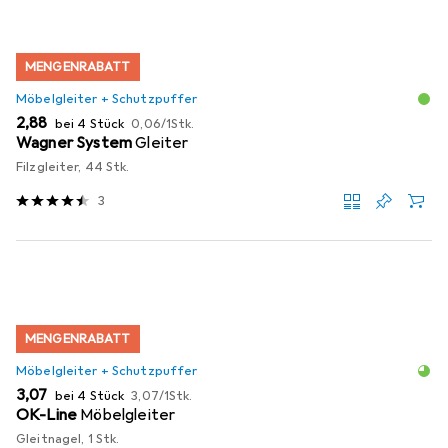
MENGENRABATT
Möbelgleiter + Schutzpuffer
EUR
EUR
2,88
bei 4 Stück
0,06
/
1Stk.
Wagner System
Gleiter
Filzgleiter, 44 Stk.
3
MENGENRABATT
Möbelgleiter + Schutzpuffer
EUR
EUR
3,07
bei 4 Stück
3,07
/
1Stk.
OK-Line
Möbelgleiter
Gleitnagel, 1 Stk.