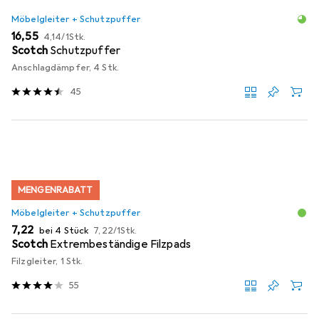
Möbelgleiter + Schutzpuffer
EUR
EUR
16,55
4,14
/
1Stk.
Scotch
Schutzpuffer
Anschlagdämpfer, 4 Stk.
45
MENGENRABATT
Möbelgleiter + Schutzpuffer
EUR
EUR
7,22
bei 4 Stück
7,22
/
1Stk.
Scotch
Extrembeständige Filzpads
Filzgleiter, 1 Stk.
55