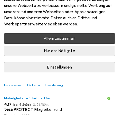
Küchenunterschrank R-Line
unsere Webseite zu verbessern und gezielte Werbung auf
unseren und anderen Webseiten oder Apps anzuzeigen.
Hier findest du passendes Zubehör zum Produkt Vicco
Dazu können bestimmte Daten auch an Dritte und
Küchenunterschrank R-Line aus der Kategorie
Werbepartner weitergegeben werden.
Möbelgleiter + Schutzpuffer.
Allem zustimmen
Beliebt
Möbelgleiter + Schutzpuffer
Zubehör Büromöbel
Nur das Nötigste
Relevanz
Einstellungen
Produktliste
Impressum
Datenschutzerklärung
MENGENRABATT
Möbelgleiter + Schutzpuffer
EUR
EUR
4,17
bei 4 Stück
0,26
/
1Stk.
tesa
PROTECT Filzgleiter rund