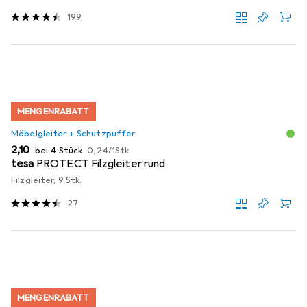
199
MENGENRABATT
Möbelgleiter + Schutzpuffer
EUR
EUR
2,10
bei 4 Stück
0,24
/
1Stk.
tesa
PROTECT Filzgleiter rund
Filzgleiter, 9 Stk.
27
MENGENRABATT