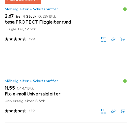
Möbelgleiter + Schutzpuffer
EUR
EUR
2,67
bei 4 Stück
0,23
/
1Stk.
tesa
PROTECT Filzgleiter rund
Filzgleiter, 12 Stk.
199
Möbelgleiter + Schutzpuffer
EUR
EUR
11,55
1,44
/
1Stk.
Fix-o-moll
Universalgleiter
Universalgleiter, 8 Stk.
139