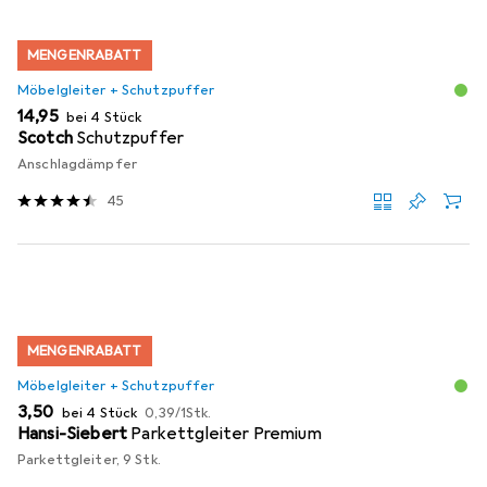
MENGENRABATT
Möbelgleiter + Schutzpuffer
EUR
14,95
bei 4 Stück
Scotch
Schutzpuffer
Anschlagdämpfer
45
MENGENRABATT
Möbelgleiter + Schutzpuffer
EUR
EUR
3,50
bei 4 Stück
0,39
/
1Stk.
Hansi-Siebert
Parkettgleiter Premium
Parkettgleiter, 9 Stk.