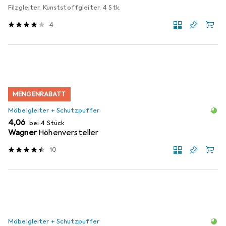
Filzgleiter, Kunststoffgleiter, 4 Stk.
4
MENGENRABATT
Möbelgleiter + Schutzpuffer
EUR
4,06
bei 4 Stück
Wagner
Höhenversteller
10
Möbelgleiter + Schutzpuffer