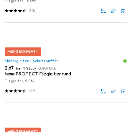
Filzgleiter, 16 Stk.
218
MENGENRABATT
Möbelgleiter + Schutzpuffer
EUR
EUR
2,67
bei 4 Stück
0,30
/
1Stk.
tesa
PROTECT Filzgleiter rund
Filzgleiter, 9 Stk.
199
MENGENRABATT