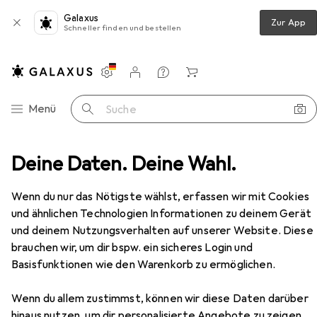
Galaxus
Zur App
Schneller finden und bestellen
Einstellungen
Kundenkonto
Vergleichslisten
Merklisten
Warenkorb
Navigation nach Kategorien
Menü
Suche
hnzimmer
Deine Daten. Deine Wahl.
Regal
Vicco Küchenunterschrank R-Line
Zubehör
Wenn du nur das Nötigste wählst, erfassen wir mit Cookies
EUR
180,76
und ähnlichen Technologien Informationen zu deinem Gerät
Vicco
Küchenunterschrank R-Line
und deinem Nutzungsverhalten auf unserer Website. Diese
brauchen wir, um dir bspw. ein sicheres Login und
Basisfunktionen wie den Warenkorb zu ermöglichen.
Zubehör für Vicco
Wenn du allem zustimmst, können wir diese Daten darüber
hinaus nutzen, um dir personalisierte Angebote zu zeigen,