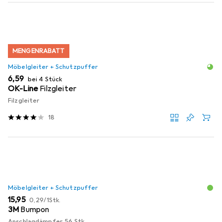
MENGENRABATT
Möbelgleiter + Schutzpuffer
EUR
6,59
bei 4 Stück
OK-Line
Filzgleiter
Filzgleiter
18
Möbelgleiter + Schutzpuffer
EUR
EUR
15,95
0,29
/
1Stk.
3M
Bumpon
Anschlagdämpfer, 56 Stk.