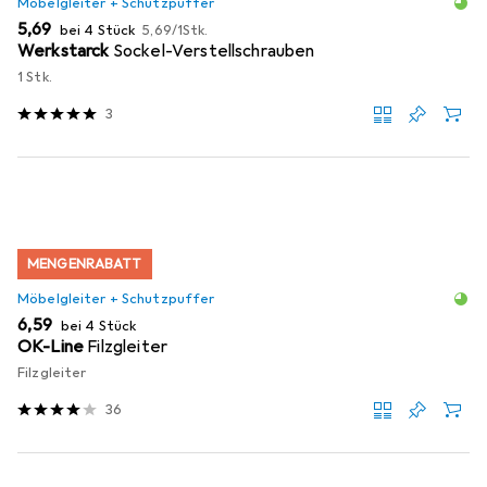
Möbelgleiter + Schutzpuffer
EUR
EUR
5,69
bei 4 Stück
5,69
/
1Stk.
Werkstarck
Sockel-Verstellschrauben
1 Stk.
3
MENGENRABATT
Möbelgleiter + Schutzpuffer
EUR
6,59
bei 4 Stück
OK-Line
Filzgleiter
Filzgleiter
36