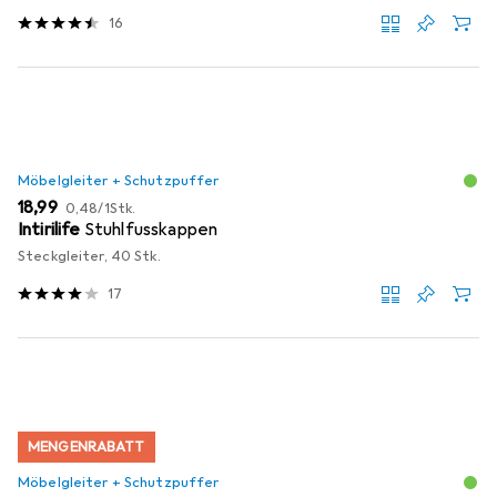
16
Möbelgleiter + Schutzpuffer
EUR
EUR
18,99
0,48
/
1Stk.
Intirilife
Stuhlfusskappen
Steckgleiter, 40 Stk.
17
MENGENRABATT
Möbelgleiter + Schutzpuffer