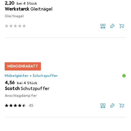
EUR
2,20
bei 4 Stück
Werkstarck
Gleitnägel
Gleitnagel
MENGENRABATT
Möbelgleiter + Schutzpuffer
EUR
4,56
bei 4 Stück
Scotch
Schutzpuffer
Anschlagdämpfer
45