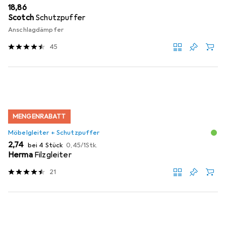
EUR
18,86
Scotch
Schutzpuffer
Anschlagdämpfer
45
MENGENRABATT
Möbelgleiter + Schutzpuffer
EUR
EUR
2,74
bei 4 Stück
0,45
/
1Stk.
Herma
Filzgleiter
21