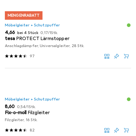
MENGENRABATT
Möbelgleiter + Schutzpuffer
EUR
EUR
4,66
bei 4 Stück
0,17
/
1Stk.
tesa
PROTECT Lärmstopper
Anschlagdämpfer, Universalgleiter, 28 Stk.
97
Möbelgleiter + Schutzpuffer
EUR
EUR
8,60
0,54
/
1Stk.
Fix-o-moll
Filzgleiter
Filzgleiter, 16 Stk.
82