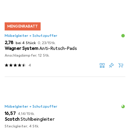
MENGENRABATT
Möbelgleiter + Schutzpuffer
EUR
EUR
2,78
bei 4 Stück
0,23
/
1Stk.
Wagner System
Anti-Rutsch-Pads
Anschlagdämpfer, 12 Stk.
4
Möbelgleiter + Schutzpuffer
EUR
EUR
16,57
4,14
/
1Stk.
Scotch
Stuhlbeingleiter
Steckgleiter, 4 Stk.