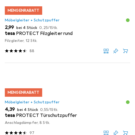
MENGENRABATT
Möbelgleiter + Schutzpuffer
EUR
EUR
2,99
bei 4 Stück
0,25
/
1Stk.
tesa
PROTECT Filzgleiter rund
Filzgleiter, 12 Stk.
88
MENGENRABATT
Möbelgleiter + Schutzpuffer
EUR
EUR
4,39
bei 4 Stück
0,55
/
1Stk.
tesa
PROTECT Türschutzpuffer
Anschlagdämpfer, 8 Stk.
97