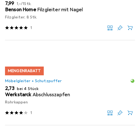
EUR
EUR
7,99
1,–
/
1Stk.
Benson Home
Filzgleiter mit Nagel
Filzgleiter, 8 Stk.
1
MENGENRABATT
Möbelgleiter + Schutzpuffer
EUR
2,73
bei 4 Stück
Werkstarck
Abschlusszapfen
Rohrkappen
1