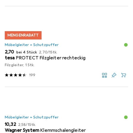
MENGENRABATT
Möbelgleiter + Schutzpuffer
EUR
EUR
2,70
bei 4 Stück
2,70
/
1Stk.
tesa
PROTECT Filzgleiter rechteckig
Filzgleiter, 1 Stk.
199
Möbelgleiter + Schutzpuffer
EUR
EUR
10,32
2,58
/
1Stk.
Wagner System
Klemmschalengleiter