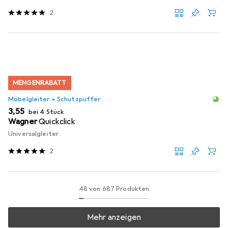
2
MENGENRABATT
Möbelgleiter + Schutzpuffer
EUR
3,55
bei 4 Stück
Wagner
Quickclick
Universalgleiter
2
48 von 687 Produkten
Mehr anzeigen