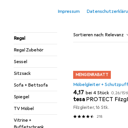
Konsolentisch
Impressum
Datenschutzerklär
Beliebt
Möbelgleite
Paravent +
Raumteiler
Sortieren nach
:
Relevanz
Regal
Produktliste
Regal Zubehör
Sessel
Sitzsack
MENGENRABATT
Möbelgleiter + Schutzpuf
Sofa + Bettsofa
EUR
EUR
4,17
bei 4 Stück
0,26
/
1St
Spiegel
tesa
PROTECT Filzgl
Filzgleiter, 16 Stk.
TV Möbel
218
Vitrine +
Buffetschrank