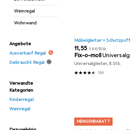
Weinregal
Wohnwand
Möbelgleiter + Schutzpuf
Angebote
EUR
EUR
11,55
1,44
/
1Stk.
Ausverkauf Regal
Fix-o-moll
Universalg
Gebraucht Regal
Universalgleiter, 8 Stk.
139
Verwandte
Kategorien
Kinderregal
Weinregal
MENGENRABATT
Dazugehörig