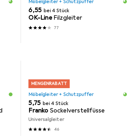
Möbelgleiter + Schutzpuffer
EUR
6,55
bei 4 Stück
OK-Line
Filzgleiter
77
MENGENRABATT
Möbelgleiter + Schutzpuffer
EUR
5,75
bei 4 Stück
d
Franko
Sockelverstellfüsse
Universalgleiter
46