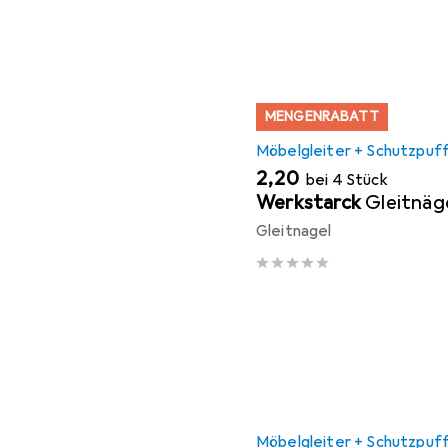
MENGENRABATT
Möbelgleiter + Schutzpuf
EUR
2,20
bei 4 Stück
Werkstarck
Gleitnäg
Gleitnagel
Möbelgleiter + Schutzpuf