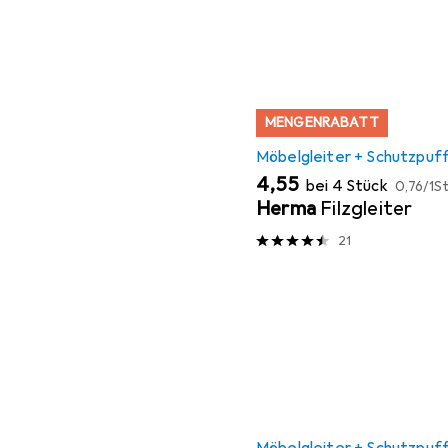
MENGENRABATT
Möbelgleiter + Schutzpuf
EUR
EUR
4,55
bei 4 Stück
0,76
/
1St
Herma
Filzgleiter
21