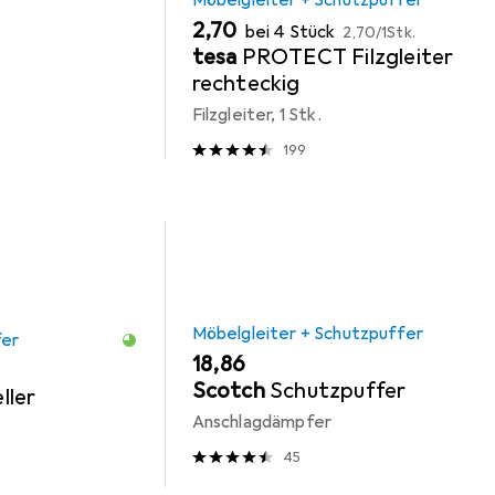
Möbelgleiter + Schutzpuffer
EUR
EUR
2,70
bei 4 Stück
2,70
/
1Stk.
tesa
PROTECT Filzgleiter
rechteckig
Filzgleiter, 1 Stk.
199
Möbelgleiter + Schutzpuffer
fer
EUR
18,86
Scotch
Schutzpuffer
ller
Anschlagdämpfer
45