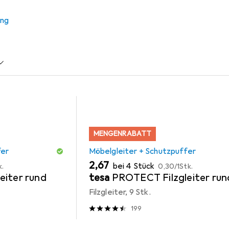
ung
r + Schutzpuffer
Zubehör Büromöbel
MENGENRABATT
fer
Möbelgleiter + Schutzpuffer
EUR
EUR
2,67
bei 4 Stück
k.
0,30
/
1Stk.
eiter rund
tesa
PROTECT Filzgleiter run
Filzgleiter, 9 Stk.
199