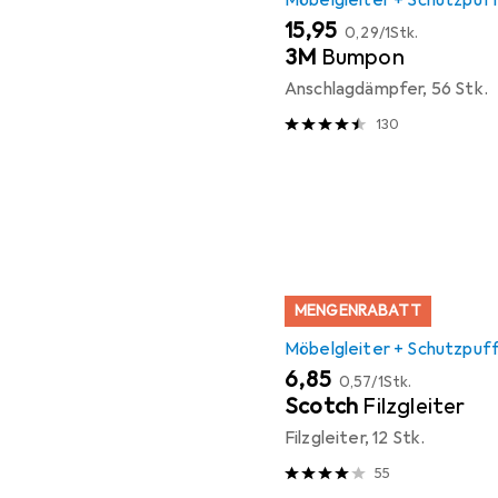
Möbelgleiter + Schutzpuf
EUR
EUR
15,95
0,29
/
1Stk.
3M
Bumpon
Anschlagdämpfer, 56 Stk.
130
MENGENRABATT
Möbelgleiter + Schutzpuf
EUR
EUR
6,85
0,57
/
1Stk.
Scotch
Filzgleiter
Filzgleiter, 12 Stk.
55