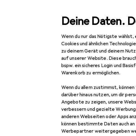
Suche
Deine Daten. D
Wenn du nur das Nötigste wählst, 
Navigation nach Kategorien
Gesamtsortiment
Woh
Gesamtsortiment
Cookies und ähnlichen Technologi
zu deinem Gerät und deinem Nutz
Wohnen
auf unserer Website. Diese brauch
bspw. ein sicheres Login und Basis
Möbel
EU
21
Warenkorb zu ermöglichen.
Vi
Wohnzimmer
Wenn du allem zustimmst, können 
Couchtisch +
darüber hinaus nutzen, um dir pers
Beistelltisch
Angebote zu zeigen, unsere Webs
verbessern und gezielte Werbung
Hocker + Pouf
Zubehör für
anderen Webseiten oder Apps an
können bestimmte Daten auch an 
Kommode +
Werbepartner weitergegeben we
Sideboard
Hier findest du passendes