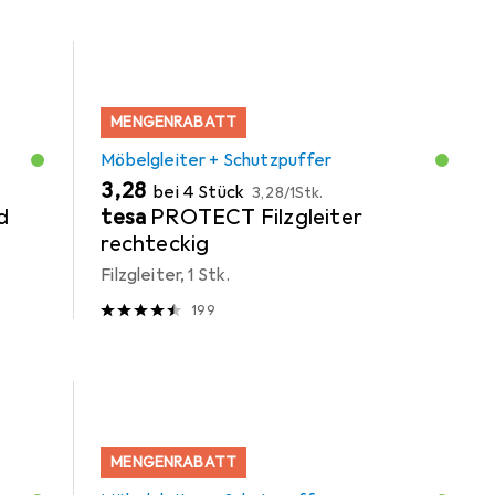
MENGENRABATT
Möbelgleiter + Schutzpuffer
EUR
EUR
3,28
bei 4 Stück
3,28
/
1Stk.
d
tesa
PROTECT Filzgleiter
rechteckig
Filzgleiter, 1 Stk.
199
MENGENRABATT