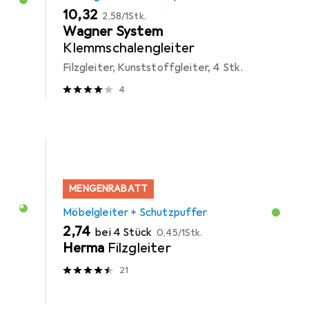
EUR
EUR
10,32
2,58
/
1Stk.
Wagner System
Klemmschalengleiter
Filzgleiter, Kunststoffgleiter, 4 Stk.
4
MENGENRABATT
Möbelgleiter + Schutzpuffer
EUR
EUR
2,74
bei 4 Stück
0,45
/
1Stk.
Herma
Filzgleiter
21