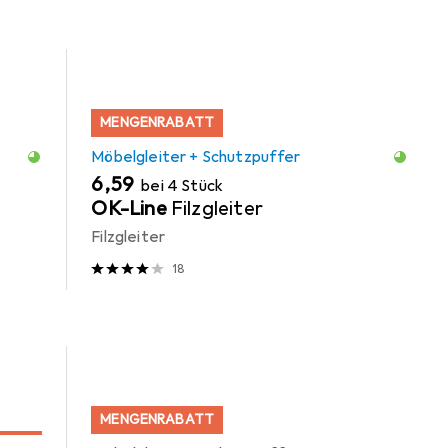
MENGENRABATT
Möbelgleiter + Schutzpuffer
EUR
6,59
bei 4 Stück
OK-Line
Filzgleiter
Filzgleiter
18
MENGENRABATT