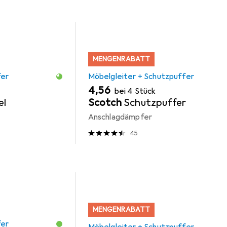
MENGENRABATT
fer
Möbelgleiter + Schutzpuffer
EUR
4,56
bei 4 Stück
el
Scotch
Schutzpuffer
Anschlagdämpfer
45
MENGENRABATT
fer