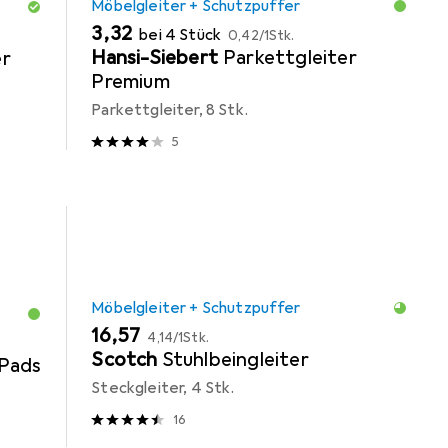
Möbelgleiter + Schutzpuffer
EUR
EUR
3,32
bei 4 Stück
0,42
/
1Stk.
Hansi-Siebert
Parkettgleiter
er
Premium
Parkettgleiter, 8 Stk.
5
Möbelgleiter + Schutzpuffer
EUR
EUR
16,57
4,14
/
1Stk.
Scotch
Stuhlbeingleiter
Pads
Steckgleiter, 4 Stk.
16