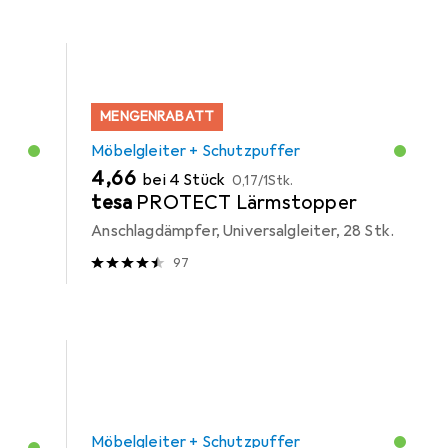
MENGENRABATT
Möbelgleiter + Schutzpuffer
EUR
EUR
4,66
bei 4 Stück
0,17
/
1Stk.
tesa
PROTECT Lärmstopper
Anschlagdämpfer, Universalgleiter, 28 Stk.
97
Möbelgleiter + Schutzpuffer