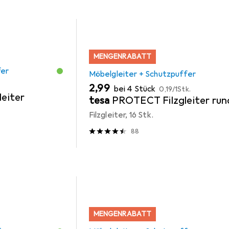
MENGENRABATT
fer
Möbelgleiter + Schutzpuffer
EUR
EUR
2,99
bei 4 Stück
0,19
/
1Stk.
leiter
tesa
PROTECT Filzgleiter run
Filzgleiter, 16 Stk.
88
MENGENRABATT