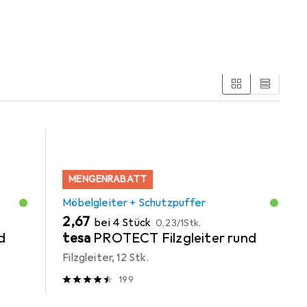
MENGENRABATT
Möbelgleiter + Schutzpuffer
EUR
EUR
2,67
bei 4 Stück
0,23
/
1Stk.
d
tesa
PROTECT Filzgleiter rund
Filzgleiter, 12 Stk.
199