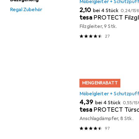
Möbelgleiter + Schutzpuf
EUR
EUR
2,10
Regal Zubehör
bei 4 Stück
0,24
/
1St
tesa
PROTECT Filzgl
Filzgleiter, 9 Stk.
27
MENGENRABATT
Möbelgleiter + Schutzpuf
EUR
EUR
4,39
bei 4 Stück
0,55
/
1S
tesa
PROTECT Türsc
Anschlagdämpfer, 8 Stk.
97