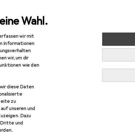
eine Wahl.
erfassen wir mit
nen
Möbel
Wohnzimmer
Regal
Vicco Küchenunte
en Informationen
ungsverhalten
en wir, um dir
funktionen wie den
R
5,27
cco
Küchenunterschrank R-Line
wir diese Daten
onalisierte
eite zu
 auf unseren und
 Vicco Küchenunterschrank R
zuzeigen. Dazu
Dritte und
rden.
 Zubehör zum Produkt Vicco Küchenunterschrank R-Line aus de