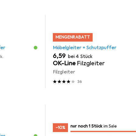
MENGENRABATT
fer
Möbelgleiter + Schutzpuffer
EUR
6,59
bei 4 Stück
k.
OK-Line
Filzgleiter
Filzgleiter
36
noch 1 Stück
nur noch 1 Stück
im Sale
im Sale
−10%