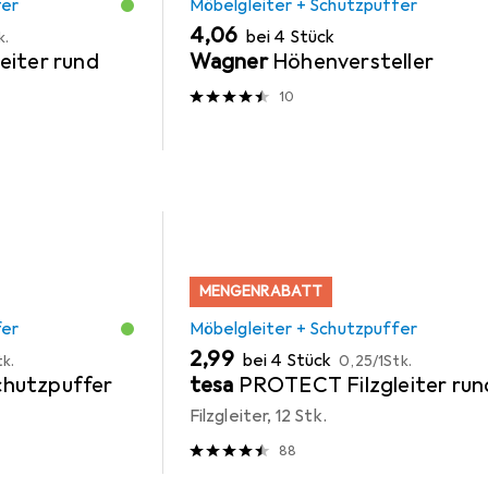
fer
Möbelgleiter + Schutzpuffer
EUR
4,06
bei 4 Stück
k.
eiter rund
Wagner
Höhenversteller
10
MENGENRABATT
fer
Möbelgleiter + Schutzpuffer
EUR
EUR
2,99
bei 4 Stück
tk.
0,25
/
1Stk.
hutzpuffer
tesa
PROTECT Filzgleiter run
Filzgleiter, 12 Stk.
88