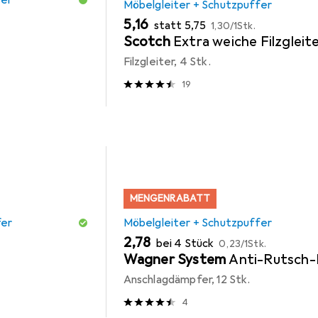
fer
Möbelgleiter + Schutzpuffer
EUR
EUR
EUR
5,16
statt
5,75
1,30
/
1Stk.
Scotch
Extra weiche Filzgleit
Filzgleiter, 4 Stk.
19
MENGENRABATT
fer
Möbelgleiter + Schutzpuffer
EUR
EUR
2,78
bei 4 Stück
0,23
/
1Stk.
Wagner System
Anti-Rutsch-
Anschlagdämpfer, 12 Stk.
4