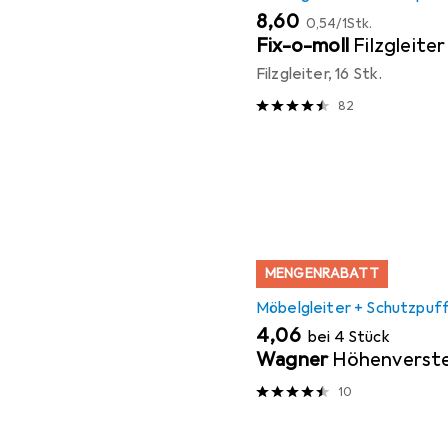
EUR
EUR
8,60
0,54
/
1Stk.
Fix-o-moll
Filzgleiter
Filzgleiter, 16 Stk.
82
MENGENRABATT
Möbelgleiter + Schutzpuf
EUR
4,06
bei 4 Stück
Wagner
Höhenverste
10