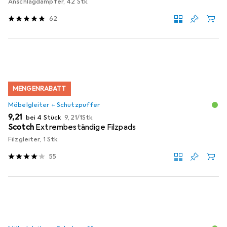
Anschlagdämpfer, 42 Stk.
62
MENGENRABATT
Möbelgleiter + Schutzpuffer
EUR
EUR
9,21
bei 4 Stück
9,21
/
1Stk.
Scotch
Extrembeständige Filzpads
Filzgleiter, 1 Stk.
55