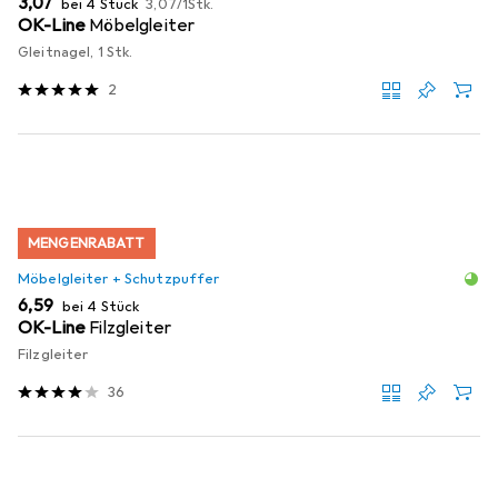
EUR
3,07
bei 4 Stück
3,07
/
1Stk.
OK-Line
Möbelgleiter
Gleitnagel, 1 Stk.
2
MENGENRABATT
Möbelgleiter + Schutzpuffer
EUR
6,59
bei 4 Stück
OK-Line
Filzgleiter
Filzgleiter
36