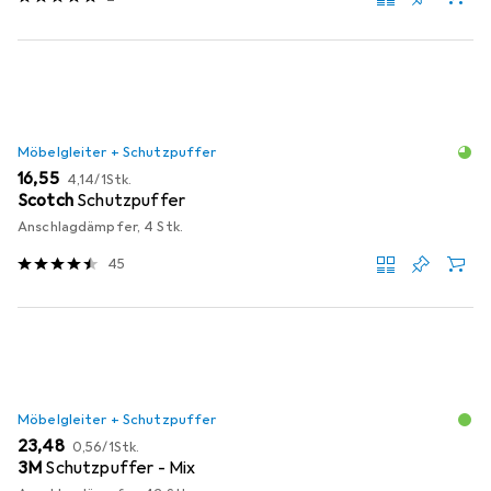
Möbelgleiter + Schutzpuffer
EUR
EUR
16,55
4,14
/
1Stk.
Scotch
Schutzpuffer
Anschlagdämpfer, 4 Stk.
45
Möbelgleiter + Schutzpuffer
EUR
EUR
23,48
0,56
/
1Stk.
3M
Schutzpuffer - Mix