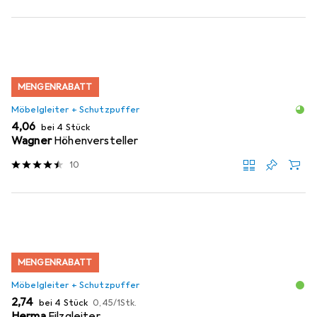
MENGENRABATT
Möbelgleiter + Schutzpuffer
EUR
4,06
bei 4 Stück
Wagner
Höhenversteller
10
MENGENRABATT
Möbelgleiter + Schutzpuffer
EUR
EUR
2,74
bei 4 Stück
0,45
/
1Stk.
Herma
Filzgleiter