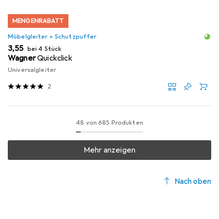
MENGENRABATT
Möbelgleiter + Schutzpuffer
EUR
3,55
bei 4 Stück
Wagner
Quickclick
Universalgleiter
2
48 von 685 Produkten
Mehr anzeigen
Nach oben