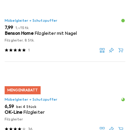
Möbelgleiter + Schutzpuffer
EUR
EUR
7,99
1,–
/
1Stk.
Benson Home
Filzgleiter mit Nagel
Filzgleiter, 8 Stk.
1
MENGENRABATT
Möbelgleiter + Schutzpuffer
EUR
6,59
bei 4 Stück
OK-Line
Filzgleiter
Filzgleiter
36