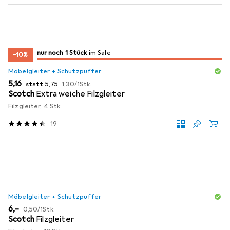
noch 1 Stück
nur noch 1 Stück
im Sale
im Sale
−10%
Möbelgleiter + Schutzpuffer
EUR
EUR
EUR
5,16
statt
5,75
1,30
/
1Stk.
Scotch
Extra weiche Filzgleiter
Filzgleiter, 4 Stk.
19
Möbelgleiter + Schutzpuffer
EUR
EUR
6,–
0,50
/
1Stk.
Scotch
Filzgleiter