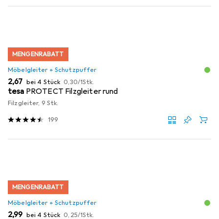
MENGENRABATT
Möbelgleiter + Schutzpuffer
EUR
EUR
2,67
bei 4 Stück
0,30
/
1Stk.
tesa
PROTECT Filzgleiter rund
Filzgleiter, 9 Stk.
199
MENGENRABATT
Möbelgleiter + Schutzpuffer
EUR
EUR
2,99
bei 4 Stück
0,25
/
1Stk.