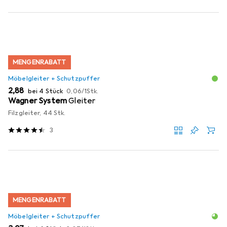
MENGENRABATT
Möbelgleiter + Schutzpuffer
EUR
EUR
2,88
bei 4 Stück
0,06
/
1Stk.
Wagner System
Gleiter
Filzgleiter, 44 Stk.
3
MENGENRABATT
Möbelgleiter + Schutzpuffer
EUR