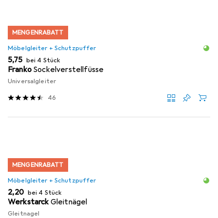
MENGENRABATT
Möbelgleiter + Schutzpuffer
EUR
5,75
bei 4 Stück
Franko
Sockelverstellfüsse
Universalgleiter
46
MENGENRABATT
Möbelgleiter + Schutzpuffer
EUR
2,20
bei 4 Stück
Werkstarck
Gleitnägel
Gleitnagel