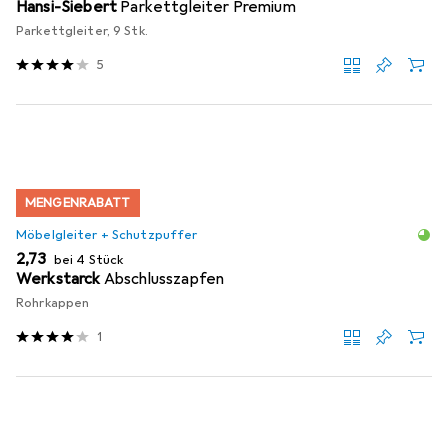
Hansi-Siebert
Parkettgleiter Premium
Parkettgleiter, 9 Stk.
5
MENGENRABATT
Möbelgleiter + Schutzpuffer
EUR
2,73
bei 4 Stück
Werkstarck
Abschlusszapfen
Rohrkappen
1