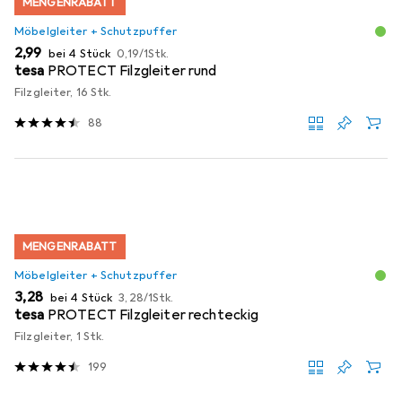
MENGENRABATT
Möbelgleiter + Schutzpuffer
EUR
EUR
2,99
bei 4 Stück
0,19
/
1Stk.
tesa
PROTECT Filzgleiter rund
Filzgleiter, 16 Stk.
88
MENGENRABATT
Möbelgleiter + Schutzpuffer
EUR
EUR
3,28
bei 4 Stück
3,28
/
1Stk.
tesa
PROTECT Filzgleiter rechteckig
Filzgleiter, 1 Stk.
199