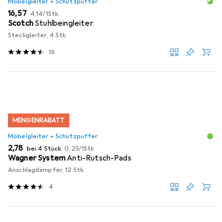
Möbelgleiter + Schutzpuffer
EUR
EUR
16,57
4,14
/
1Stk.
Scotch
Stuhlbeingleiter
Steckgleiter, 4 Stk.
16
MENGENRABATT
Möbelgleiter + Schutzpuffer
EUR
EUR
2,78
bei 4 Stück
0,23
/
1Stk.
Wagner System
Anti-Rutsch-Pads
Anschlagdämpfer, 12 Stk.
4