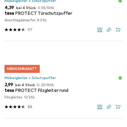
Möbelgleiter + Schutzpuffer
EUR
EUR
4,39
bei 4 Stück
0,55
/
1Stk.
tesa
PROTECT Türschutzpuffer
Anschlagdämpfer, 8 Stk.
97
MENGENRABATT
Möbelgleiter + Schutzpuffer
EUR
EUR
2,99
bei 4 Stück
0,25
/
1Stk.
tesa
PROTECT Filzgleiter rund
Filzgleiter, 12 Stk.
88