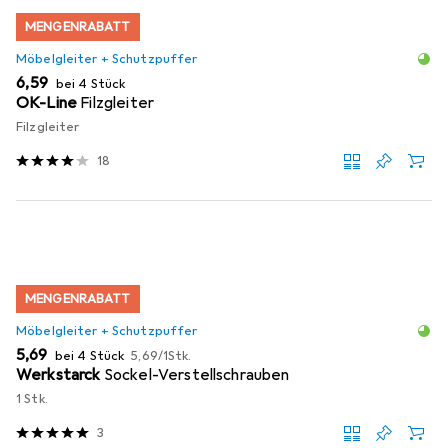
MENGENRABATT
Möbelgleiter + Schutzpuffer
EUR
6,59
bei 4 Stück
OK-Line
Filzgleiter
Filzgleiter
18
MENGENRABATT
Möbelgleiter + Schutzpuffer
EUR
EUR
5,69
bei 4 Stück
5,69
/
1Stk.
Werkstarck
Sockel-Verstellschrauben
1 Stk.
3