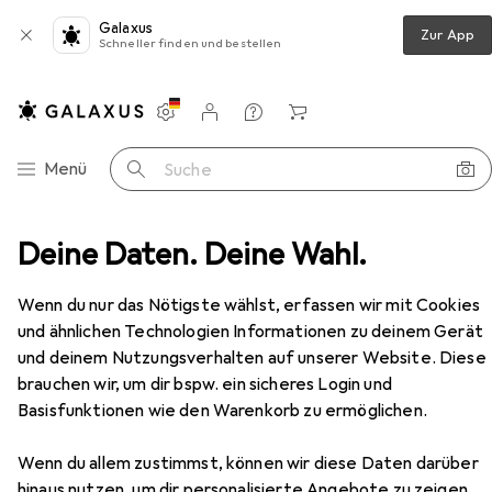
Galaxus
Zur App
Schneller finden und bestellen
Einstellungen
Kundenkonto
Vergleichslisten
Merklisten
Warenkorb
Navigation nach Kategorien
Menü
Suche
hnzimmer
Deine Daten. Deine Wahl.
Regal
Vicco Küchenunterschrank R-Line
Zubehör
Wenn du nur das Nötigste wählst, erfassen wir mit Cookies
EUR
231,93
und ähnlichen Technologien Informationen zu deinem Gerät
Vicco
Küchenunterschrank R-Line
und deinem Nutzungsverhalten auf unserer Website. Diese
80 x 60 x 81.60 cm
brauchen wir, um dir bspw. ein sicheres Login und
Basisfunktionen wie den Warenkorb zu ermöglichen.
Wenn du allem zustimmst, können wir diese Daten darüber
Zubehör für Vicco
hinaus nutzen, um dir personalisierte Angebote zu zeigen,