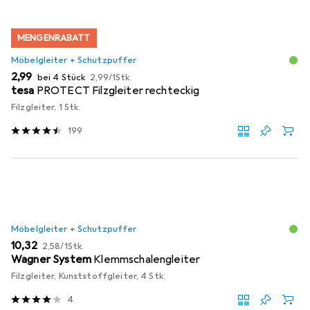
MENGENRABATT
Möbelgleiter + Schutzpuffer
EUR
EUR
2,99
bei 4 Stück
2,99
/
1Stk.
tesa
PROTECT Filzgleiter rechteckig
Filzgleiter, 1 Stk.
199
Möbelgleiter + Schutzpuffer
EUR
EUR
10,32
2,58
/
1Stk.
Wagner System
Klemmschalengleiter
Filzgleiter, Kunststoffgleiter, 4 Stk.
4