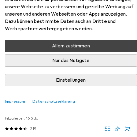
unsere Webseite zu verbessern und gezielte Werbung auf
Küchenunterschrank R-Line
unseren und anderen Webseiten oder Apps anzuzeigen.
Dazu können bestimmte Daten auch an Dritte und
Hier findest du passendes Zubehör zum Produkt Vicco
Werbepartner weitergegeben werden.
Küchenunterschrank R-Line aus der Kategorie
Möbelgleiter + Schutzpuffer.
Allem zustimmen
Relevanz
Nur das Nötigste
Produktliste
Einstellungen
MENGENRABATT
Möbelgleiter + Schutzpuffer
Impressum
Datenschutzerklärung
EUR
EUR
4,17
bei 4 Stück
0,26
/
1Stk.
tesa
PROTECT Filzgleiter rund
Filzgleiter, 16 Stk.
219