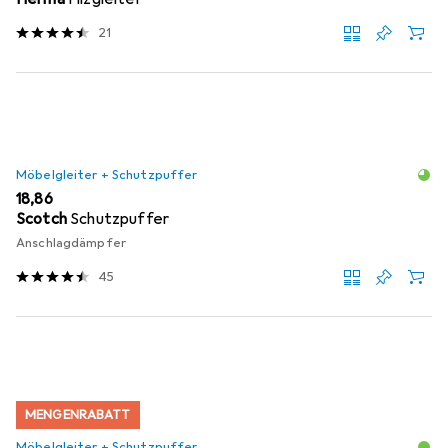
21
Möbelgleiter + Schutzpuffer
EUR
18,86
Scotch
Schutzpuffer
Anschlagdämpfer
45
MENGENRABATT
Möbelgleiter + Schutzpuffer