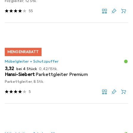
Filzgleiter, 12 Stk.
55
MENGENRABATT
Möbelgleiter + Schutzpuffer
EUR
EUR
3,32
bei 4 Stück
0,42
/
1Stk.
Hansi-Siebert
Parkettgleiter Premium
Parkettgleiter, 8 Stk.
5