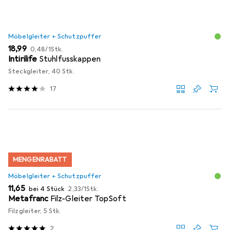
Möbelgleiter + Schutzpuffer
EUR
EUR
18,99
0,48
/
1Stk.
Intirilife
Stuhlfusskappen
Steckgleiter, 40 Stk.
17
MENGENRABATT
Möbelgleiter + Schutzpuffer
EUR
EUR
11,65
bei 4 Stück
2,33
/
1Stk.
Metafranc
Filz-Gleiter TopSoft
Filzgleiter, 5 Stk.
2