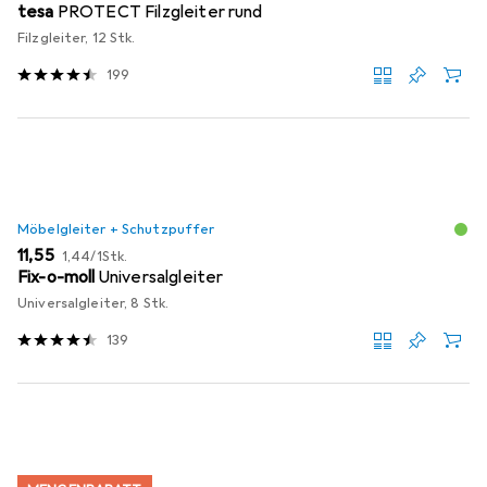
tesa
PROTECT Filzgleiter rund
Filzgleiter, 12 Stk.
199
Möbelgleiter + Schutzpuffer
EUR
EUR
11,55
1,44
/
1Stk.
Fix-o-moll
Universalgleiter
Universalgleiter, 8 Stk.
139