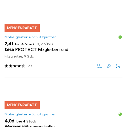
MENGENRABATT
Möbelgleiter + Schutzpuffer
EUR
EUR
2,41
bei 4 Stück
0,27
/
1Stk.
tesa
PROTECT Filzgleiter rund
Filzgleiter, 9 Stk.
27
MENGENRABATT
Möbelgleiter + Schutzpuffer
EUR
4,06
bei 4 Stück
Wagner
Höhenversteller