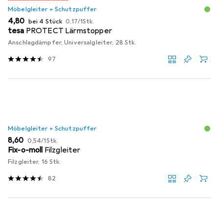
Möbelgleiter + Schutzpuffer
EUR
EUR
4,80
bei 4 Stück
0,17
/
1Stk.
tesa
PROTECT Lärmstopper
Anschlagdämpfer, Universalgleiter, 28 Stk.
97
Möbelgleiter + Schutzpuffer
EUR
EUR
8,60
0,54
/
1Stk.
Fix-o-moll
Filzgleiter
Filzgleiter, 16 Stk.
82