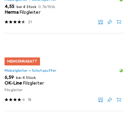
EUR
EUR
4,55
bei 4 Stück
0,76
/
1Stk.
Herma
Filzgleiter
21
MENGENRABATT
Möbelgleiter + Schutzpuffer
EUR
6,59
bei 4 Stück
OK-Line
Filzgleiter
Filzgleiter
18