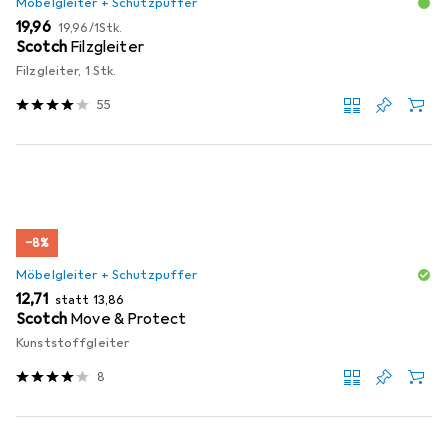
Möbelgleiter + Schutzpuffer
EUR
EUR
19,96
19,96
/
1Stk.
Scotch
Filzgleiter
Filzgleiter, 1 Stk.
55
−8%
Möbelgleiter + Schutzpuffer
EUR
EUR
12,71
statt
13,86
Scotch
Move & Protect
Kunststoffgleiter
8