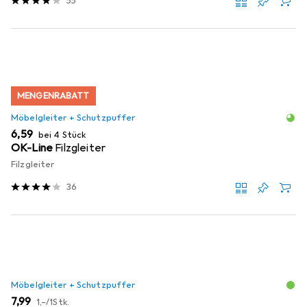
55
MENGENRABATT
Möbelgleiter + Schutzpuffer
EUR
6,59
bei 4 Stück
OK-Line
Filzgleiter
Filzgleiter
36
Möbelgleiter + Schutzpuffer
EUR
EUR
7,99
1,–
/
1Stk.