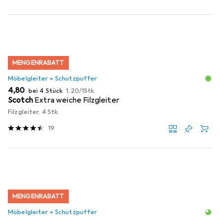
MENGENRABATT
Möbelgleiter + Schutzpuffer
EUR
EUR
4,80
bei 4 Stück
1,20
/
1Stk.
Scotch
Extra weiche Filzgleiter
Filzgleiter, 4 Stk.
19
MENGENRABATT
Möbelgleiter + Schutzpuffer