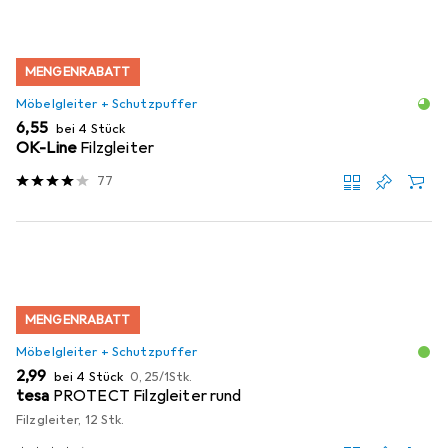
MENGENRABATT
Möbelgleiter + Schutzpuffer
EUR
6,55
bei 4 Stück
OK-Line
Filzgleiter
77
MENGENRABATT
Möbelgleiter + Schutzpuffer
EUR
EUR
2,99
bei 4 Stück
0,25
/
1Stk.
tesa
PROTECT Filzgleiter rund
Filzgleiter, 12 Stk.