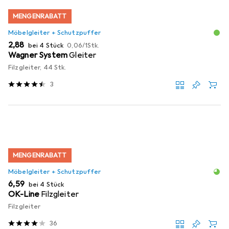
MENGENRABATT
Möbelgleiter + Schutzpuffer
EUR
EUR
2,88
bei 4 Stück
0,06
/
1Stk.
Wagner System
Gleiter
Filzgleiter, 44 Stk.
3
MENGENRABATT
Möbelgleiter + Schutzpuffer
EUR
6,59
bei 4 Stück
OK-Line
Filzgleiter
Filzgleiter
36