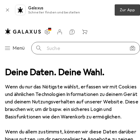
Galaxus
Zur App
Schneller finden und bestellen
Einstellungen
Kundenkonto
Vergleichslisten
Merklisten
Warenkorb
Navigation nach Kategorien
Menü
Suche
Deine Daten. Deine Wahl.
Möbel
Wohnzimmer
TV Möbel
Vicco Lorio
Zubehör
Wenn du nur das Nötigste wählst, erfassen wir mit Cookies
EUR
52,24
und ähnlichen Technologien Informationen zu deinem Gerät
Vicco
Lorio
und deinem Nutzungsverhalten auf unserer Website. Diese
105 x 30 x 18.20 cm
brauchen wir, um dir bspw. ein sicheres Login und
Basisfunktionen wie den Warenkorb zu ermöglichen.
Wenn du allem zustimmst, können wir diese Daten darüber
hinaus nutzen, um dir personalisierte Angebote zu zeigen,