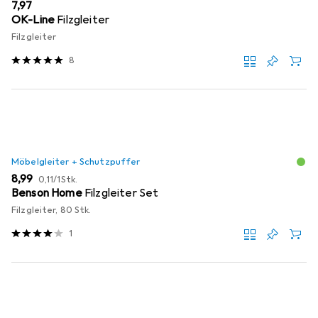
EUR
7,97
OK-Line
Filzgleiter
Filzgleiter
8
Möbelgleiter + Schutzpuffer
EUR
EUR
8,99
0,11
/
1Stk.
Benson Home
Filzgleiter Set
Filzgleiter, 80 Stk.
1