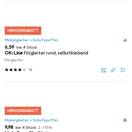
MENGENRABATT
Möbelgleiter + Schutzpuffer
EUR
6,59
bei 4 Stück
OK-Line
Filzgleiter rund, selbstklebend
Filzgleiter
18
MENGENRABATT
Möbelgleiter + Schutzpuffer
EUR
EUR
9,98
bei 4 Stück
2,–
/
1Stk.