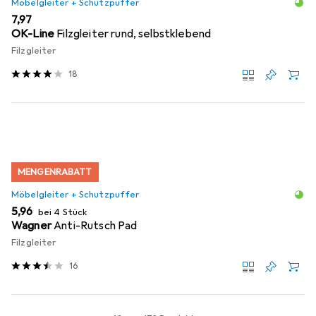
Möbelgleiter + Schutzpuffer
EUR
7,97
OK-Line
Filzgleiter rund, selbstklebend
Filzgleiter
18
MENGENRABATT
Möbelgleiter + Schutzpuffer
EUR
5,96
bei 4 Stück
Wagner
Anti-Rutsch Pad
Filzgleiter
16