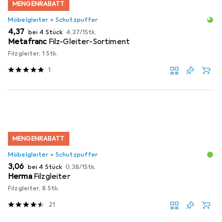
MENGENRABATT
Möbelgleiter + Schutzpuffer
EUR
EUR
4,37
bei 4 Stück
4,37
/
1Stk.
Metafranc
Filz-Gleiter-Sortiment
Filzgleiter, 1 Stk.
1
MENGENRABATT
Möbelgleiter + Schutzpuffer
EUR
EUR
3,06
bei 4 Stück
0,38
/
1Stk.
Herma
Filzgleiter
Filzgleiter, 8 Stk.
21