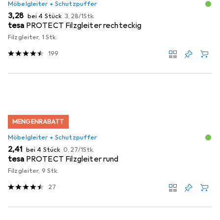
Möbelgleiter + Schutzpuffer
EUR
EUR
3,28
bei 4 Stück
3,28
/
1Stk.
tesa
PROTECT Filzgleiter rechteckig
Filzgleiter, 1 Stk.
199
MENGENRABATT
Möbelgleiter + Schutzpuffer
EUR
EUR
2,41
bei 4 Stück
0,27
/
1Stk.
tesa
PROTECT Filzgleiter rund
Filzgleiter, 9 Stk.
27