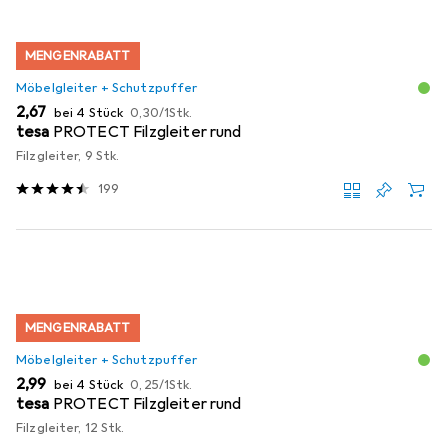
MENGENRABATT
Möbelgleiter + Schutzpuffer
EUR
EUR
2,67
bei 4 Stück
0,30
/
1Stk.
tesa
PROTECT Filzgleiter rund
Filzgleiter, 9 Stk.
199
MENGENRABATT
Möbelgleiter + Schutzpuffer
EUR
EUR
2,99
bei 4 Stück
0,25
/
1Stk.
tesa
PROTECT Filzgleiter rund
Filzgleiter, 12 Stk.