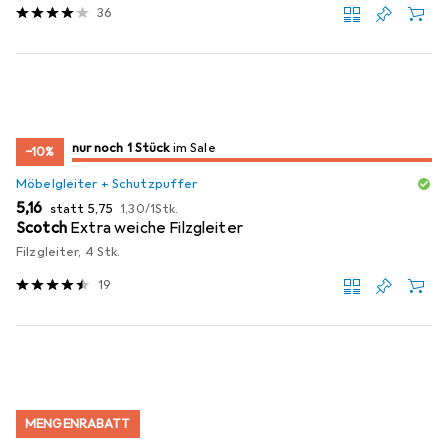
36
noch 1 Stück
nur noch 1 Stück
im Sale
im Sale
−10%
Möbelgleiter + Schutzpuffer
EUR
EUR
EUR
5,16
statt
5,75
1,30
/
1Stk.
Scotch
Extra weiche Filzgleiter
Filzgleiter, 4 Stk.
19
MENGENRABATT