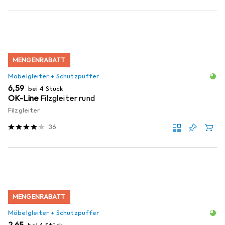
MENGENRABATT
Möbelgleiter + Schutzpuffer
EUR
6,59
bei 4 Stück
OK-Line
Filzgleiter rund
Filzgleiter
36
MENGENRABATT
Möbelgleiter + Schutzpuffer
EUR
2,65