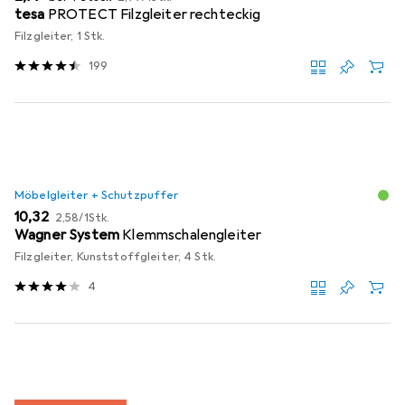
tesa
PROTECT Filzgleiter rechteckig
Filzgleiter, 1 Stk.
199
Möbelgleiter + Schutzpuffer
EUR
EUR
10,32
2,58
/
1Stk.
Wagner System
Klemmschalengleiter
Filzgleiter, Kunststoffgleiter, 4 Stk.
4