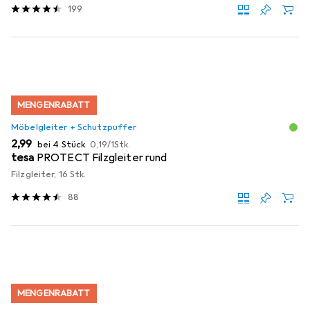
199
MENGENRABATT
Möbelgleiter + Schutzpuffer
EUR
EUR
2,99
bei 4 Stück
0,19
/
1Stk.
tesa
PROTECT Filzgleiter rund
Filzgleiter, 16 Stk.
88
MENGENRABATT