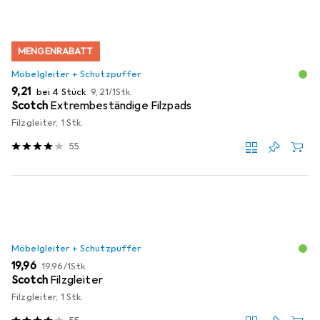
MENGENRABATT
Möbelgleiter + Schutzpuffer
EUR
EUR
9,21
bei 4 Stück
9,21
/
1Stk.
Scotch
Extrembeständige Filzpads
Filzgleiter, 1 Stk.
55
Möbelgleiter + Schutzpuffer
EUR
EUR
19,96
19,96
/
1Stk.
Scotch
Filzgleiter
Filzgleiter, 1 Stk.