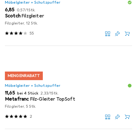
Möbelgleiter + Schutzpuffer
EUR
EUR
6,85
0,57
/
1Stk.
Scotch
Filzgleiter
Filzgleiter, 12 Stk.
55
MENGENRABATT
Möbelgleiter + Schutzpuffer
EUR
EUR
11,65
bei 4 Stück
2,33
/
1Stk.
Metafranc
Filz-Gleiter TopSoft
Filzgleiter, 5 Stk.
2