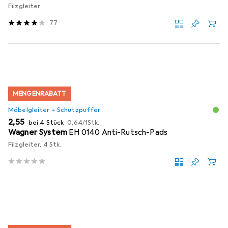
Filzgleiter
77
MENGENRABATT
Möbelgleiter + Schutzpuffer
EUR
EUR
2,55
bei 4 Stück
0,64
/
1Stk.
Wagner System
EH 0140 Anti-Rutsch-Pads
Filzgleiter, 4 Stk.