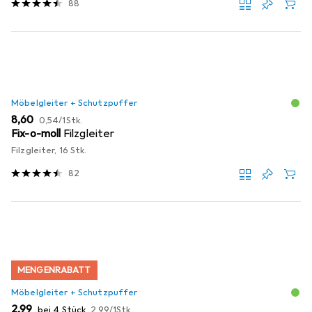
88
Möbelgleiter + Schutzpuffer
EUR
EUR
8,60
0,54
/
1Stk.
Fix-o-moll
Filzgleiter
Filzgleiter, 16 Stk.
82
MENGENRABATT
Möbelgleiter + Schutzpuffer
EUR
EUR
2,99
bei 4 Stück
2,99
/
1Stk.