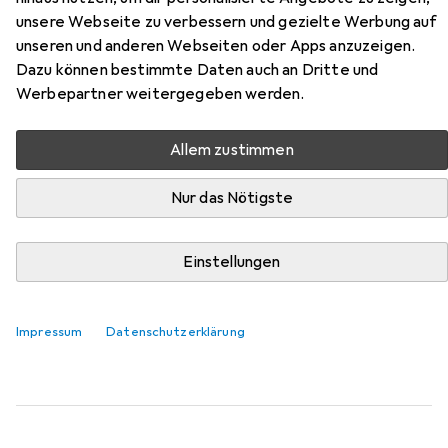
Zubehör für Vicco Lorio
unsere Webseite zu verbessern und gezielte Werbung auf
unseren und anderen Webseiten oder Apps anzuzeigen.
Hier findest du passendes Zubehör zum Produkt Vicco
Dazu können bestimmte Daten auch an Dritte und
Lorio aus der Kategorie Möbelgleiter + Schutzpuffer.
Werbepartner weitergegeben werden.
Relevanz
Produktliste
Allem zustimmen
Nur das Nötigste
MENGENRABATT
Einstellungen
Möbelgleiter + Schutzpuffer
EUR
EUR
4,17
bei 4 Stück
0,26
/
1Stk.
tesa
PROTECT Filzgleiter rund
Filzgleiter, 16 Stk.
Impressum
Datenschutzerklärung
219