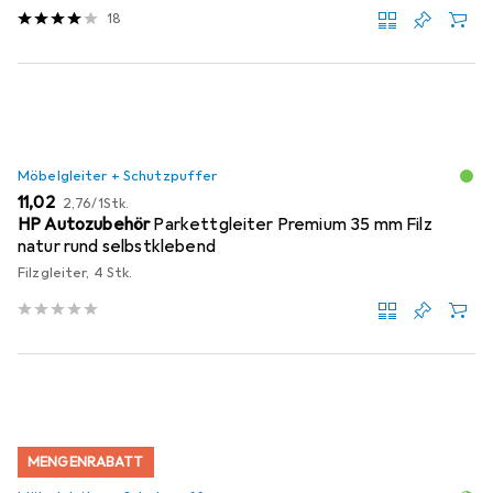
18
Möbelgleiter + Schutzpuffer
EUR
EUR
11,02
2,76
/
1Stk.
HP Autozubehör
Parkettgleiter Premium 35 mm Filz
natur rund selbstklebend
Filzgleiter, 4 Stk.
MENGENRABATT