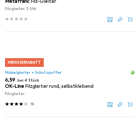
Metafranc
Filz-Gleiter
Filzgleiter, 5 Stk.
MENGENRABATT
Möbelgleiter + Schutzpuffer
EUR
6,59
bei 4 Stück
OK-Line
Filzgleiter rund, selbstklebend
Filzgleiter
18