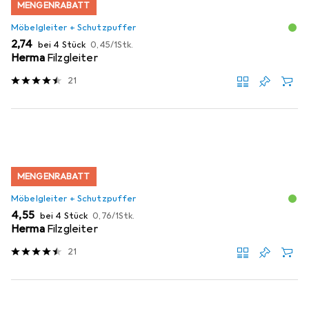
MENGENRABATT
Möbelgleiter + Schutzpuffer
EUR
EUR
2,74
bei 4 Stück
0,45
/
1Stk.
Herma
Filzgleiter
21
MENGENRABATT
Möbelgleiter + Schutzpuffer
EUR
EUR
4,55
bei 4 Stück
0,76
/
1Stk.
Herma
Filzgleiter
21