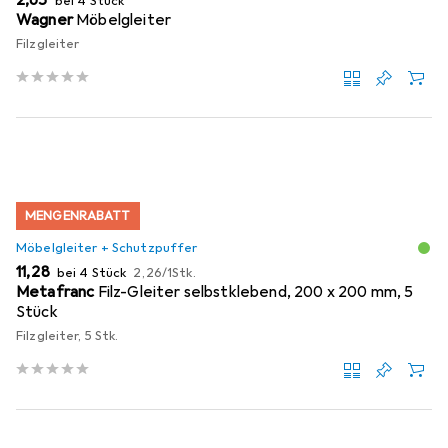
bei 4 Stück
Wagner
Möbelgleiter
Filzgleiter
MENGENRABATT
Möbelgleiter + Schutzpuffer
EUR
EUR
11,28
bei 4 Stück
2,26
/
1Stk.
Metafranc
Filz-Gleiter selbstklebend, 200 x 200 mm, 5
Stück
Filzgleiter, 5 Stk.