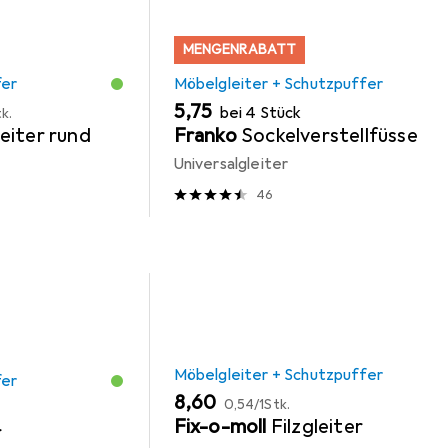
MENGENRABATT
fer
Möbelgleiter + Schutzpuffer
EUR
5,75
bei 4 Stück
k.
eiter rund
Franko
Sockelverstellfüsse
Universalgleiter
46
Möbelgleiter + Schutzpuffer
fer
EUR
EUR
8,60
0,54
/
1Stk.
Fix-o-moll
Filzgleiter
r