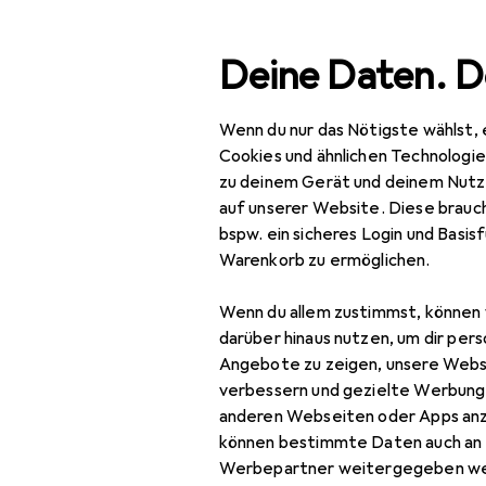
Suche
Deine Daten. D
Wenn du nur das Nötigste wählst, 
Navigation nach Kategorien
Gesamtsortiment
Woh
Gesamtsortiment
Cookies und ähnlichen Technologi
zu deinem Gerät und deinem Nutz
Wohnen
auf unserer Website. Diese brauch
bspw. ein sicheres Login und Basis
Möbel
EU
20
Warenkorb zu ermöglichen.
Vi
Wohnzimmer
Wenn du allem zustimmst, können 
Couchtisch +
darüber hinaus nutzen, um dir pers
Beistelltisch
Angebote zu zeigen, unsere Webs
verbessern und gezielte Werbung
Hocker + Pouf
anderen Webseiten oder Apps an
Zubehör für
können bestimmte Daten auch an 
Kommode +
Werbepartner weitergegeben we
Sideboard