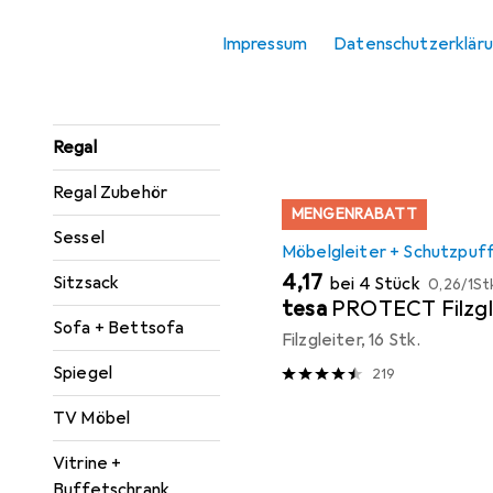
Hier findest du passendes
Konsolentisch
Impressum
Datenschutzerklär
Sortieren nach
:
Relevanz
Paravent +
Produktliste
Raumteiler
Regal
Regal Zubehör
MENGENRABATT
Sessel
Möbelgleiter + Schutzpuf
EUR
EUR
4,17
Sitzsack
bei 4 Stück
0,26
/
1St
tesa
PROTECT Filzgl
Sofa + Bettsofa
Filzgleiter, 16 Stk.
Spiegel
219
TV Möbel
Vitrine +
Buffetschrank