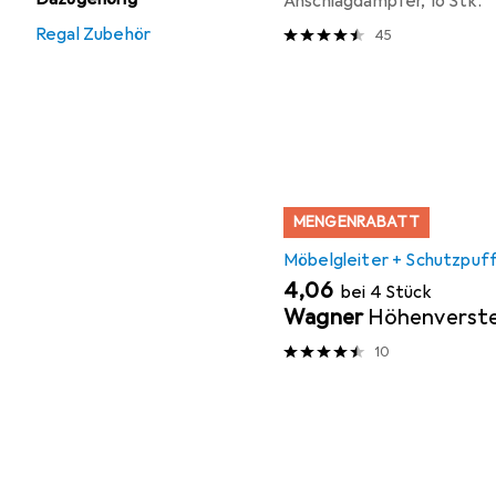
Anschlagdämpfer, 16 Stk.
Regal Zubehör
45
MENGENRABATT
Möbelgleiter + Schutzpuf
EUR
4,06
bei 4 Stück
Wagner
Höhenverste
10