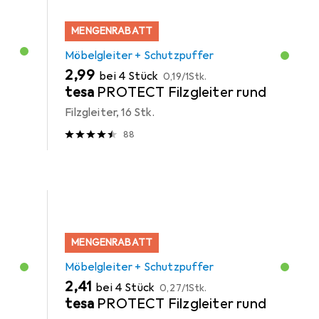
MENGENRABATT
Möbelgleiter + Schutzpuffer
EUR
EUR
2,99
bei 4 Stück
0,19
/
1Stk.
tesa
PROTECT Filzgleiter rund
Filzgleiter, 16 Stk.
88
MENGENRABATT
Möbelgleiter + Schutzpuffer
EUR
EUR
2,41
bei 4 Stück
0,27
/
1Stk.
tesa
PROTECT Filzgleiter rund