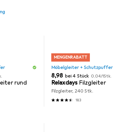
 Zubehör zum Produkt Vicco Schubladenschrank R-Line aus der 
ung
MENGENRABATT
fer
Möbelgleiter + Schutzpuffer
EUR
EUR
8,98
bei 4 Stück
k.
0,04
/
1Stk.
eiter rund
Relaxdays
Filzgleiter
Filzgleiter, 240 Stk.
183