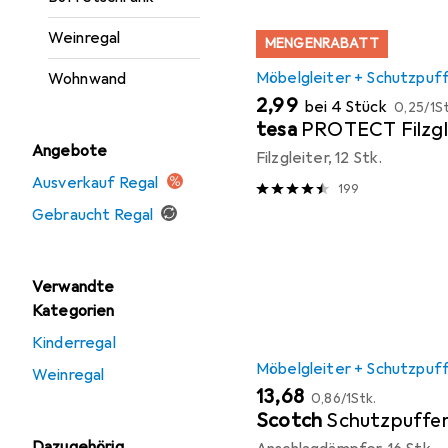
Weinregal
MENGENRABATT
Möbelgleiter + Schutzpuf
Wohnwand
EUR
EUR
2,99
bei 4 Stück
0,25
/
1St
tesa
PROTECT Filzgl
Angebote
Filzgleiter, 12 Stk.
Ausverkauf Regal
199
Gebraucht Regal
Verwandte
Kategorien
Kinderregal
Möbelgleiter + Schutzpuf
Weinregal
EUR
EUR
13,68
0,86
/
1Stk.
Scotch
Schutzpuffe
Dazugehörig