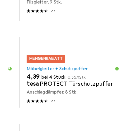
Filzgleiter, 9 Stk.
27
MENGENRABATT
Möbelgleiter + Schutzpuffer
EUR
EUR
4,39
bei 4 Stück
0,55
/
1Stk.
tesa
PROTECT Türschutzpuffer
Anschlagdämpfer, 8 Stk.
97