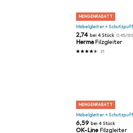
MENGENRABATT
Möbelgleiter + Schutzpuf
EUR
EUR
2,74
bei 4 Stück
0,45
/
1St
Herma
Filzgleiter
21
MENGENRABATT
Möbelgleiter + Schutzpuf
EUR
6,59
bei 4 Stück
OK-Line
Filzgleiter