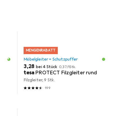
Kategorie Möbelgleiter + Schutzpuffer.
MENGENRABATT
Möbelgleiter + Schutzpuffer
EUR
EUR
3,28
bei 4 Stück
0,37
/
1Stk.
tesa
PROTECT Filzgleiter rund
Filzgleiter, 9 Stk.
199