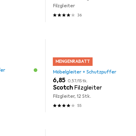
Filzgleiter
36
MENGENRABATT
fer
Möbelgleiter + Schutzpuffer
EUR
EUR
6,85
0,57
/
1Stk.
Scotch
Filzgleiter
Filzgleiter, 12 Stk.
55