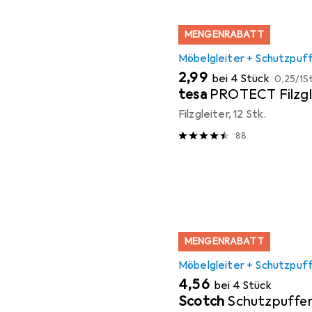
MENGENRABATT
Möbelgleiter + Schutzpuf
EUR
EUR
2,99
bei 4 Stück
0,25
/
1St
tesa
PROTECT Filzgl
Filzgleiter, 12 Stk.
88
MENGENRABATT
Möbelgleiter + Schutzpuf
EUR
4,56
bei 4 Stück
Scotch
Schutzpuffe