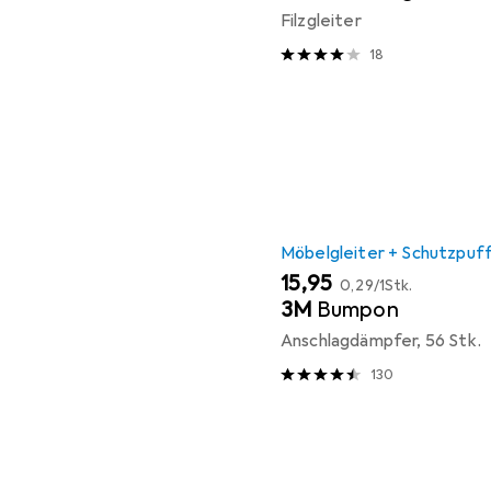
Filzgleiter
18
Möbelgleiter + Schutzpuf
EUR
EUR
15,95
0,29
/
1Stk.
3M
Bumpon
Anschlagdämpfer, 56 Stk.
130