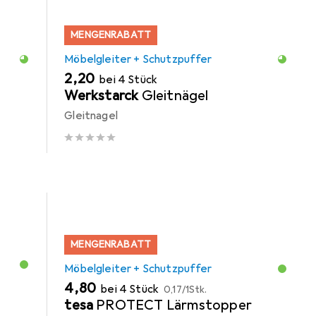
MENGENRABATT
Möbelgleiter + Schutzpuffer
EUR
2,20
bei 4 Stück
Werkstarck
Gleitnägel
Gleitnagel
MENGENRABATT
Möbelgleiter + Schutzpuffer
EUR
EUR
4,80
bei 4 Stück
0,17
/
1Stk.
tesa
PROTECT Lärmstopper