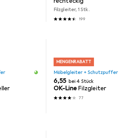
rechteckig
Filzgleiter, 1 Stk.
199
MENGENRABATT
fer
Möbelgleiter + Schutzpuffer
EUR
6,55
bei 4 Stück
ller
OK-Line
Filzgleiter
77