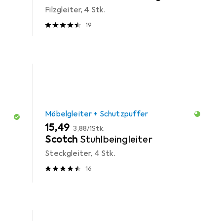
Filzgleiter, 4 Stk.
19
Möbelgleiter + Schutzpuffer
EUR
EUR
15,49
3,88
/
1Stk.
Scotch
Stuhlbeingleiter
Steckgleiter, 4 Stk.
16