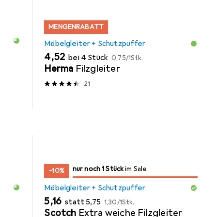
MENGENRABATT
Möbelgleiter + Schutzpuffer
EUR
EUR
4,52
bei 4 Stück
0,75
/
1Stk.
Herma
Filzgleiter
21
noch 1 Stück
nur noch 1 Stück
im Sale
im Sale
−10%
Möbelgleiter + Schutzpuffer
EUR
EUR
EUR
5,16
statt
5,75
1,30
/
1Stk.
Scotch
Extra weiche Filzgleiter