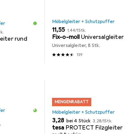
Möbelgleiter + Schutzpuffer
fer
EUR
EUR
11,55
1,44
/
1Stk.
k.
Fix-o-moll
Universalgleiter
eiter rund
Universalgleiter, 8 Stk.
139
MENGENRABATT
fer
Möbelgleiter + Schutzpuffer
EUR
EUR
3,28
bei 4 Stück
3,28
/
1Stk.
r
tesa
PROTECT Filzgleiter