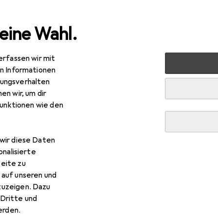
eine Wahl.
erfassen wir mit
nen
Möbel
Wohnzimmer
Regal
Vicco Schubladen
en Informationen
ungsverhalten
en wir, um dir
funktionen wie den
R
2,18
cco
Schubladenschrank R-Line
wir diese Daten
onalisierte
eite zu
 auf unseren und
zuzeigen. Dazu
 Vicco Schubladenschrank R-
Dritte und
rden.