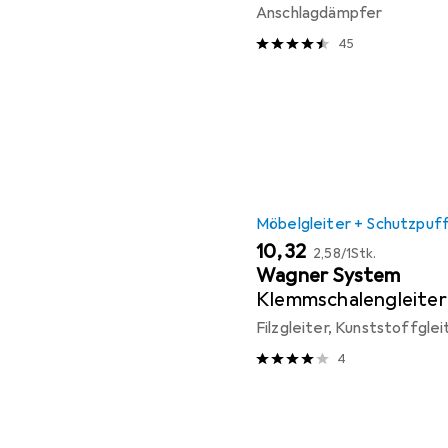
Anschlagdämpfer
45
Möbelgleiter + Schutzpuf
EUR
EUR
10,32
2,58
/
1Stk.
Wagner System
Klemmschalengleiter
Filzgleiter, Kunststoffglei
4