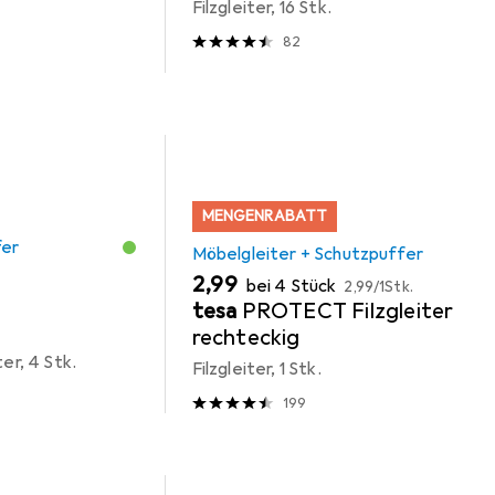
Filzgleiter, 16 Stk.
82
MENGENRABATT
fer
Möbelgleiter + Schutzpuffer
EUR
EUR
2,99
bei 4 Stück
2,99
/
1Stk.
tesa
PROTECT Filzgleiter
rechteckig
ter, 4 Stk.
Filzgleiter, 1 Stk.
199