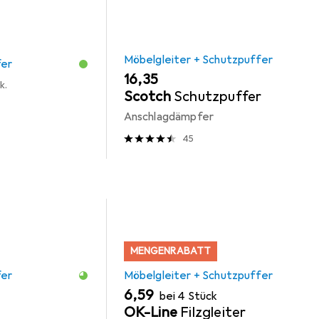
Möbelgleiter + Schutzpuffer
fer
EUR
16,35
k.
Scotch
Schutzpuffer
Anschlagdämpfer
45
MENGENRABATT
fer
Möbelgleiter + Schutzpuffer
EUR
6,59
bei 4 Stück
OK-Line
Filzgleiter