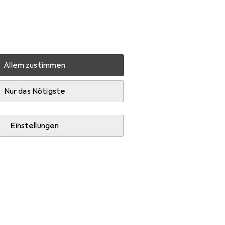
Einstellungen
Kundenkonto
Vergleichslisten
Merklisten
Warenkorb
Anmelden
Allem zustimmen
schrank R-Line
Zubehör
Nur das Nötigste
Einstellungen
Line