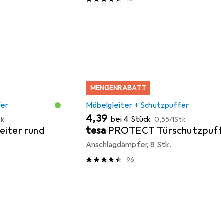
MENGENRABATT
fer
Möbelgleiter + Schutzpuffer
EUR
EUR
4,39
bei 4 Stück
k.
0,55
/
1Stk.
eiter rund
tesa
PROTECT Türschutzpuff
Anschlagdämpfer, 8 Stk.
96