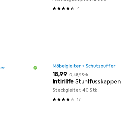
4
Möbelgleiter + Schutzpuffer
fer
EUR
EUR
18,99
0,48
/
1Stk.
Intirilife
Stuhlfusskappen
Steckgleiter, 40 Stk.
17