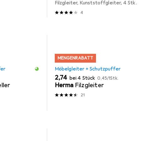
Filzgleiter, Kunststoffgleiter, 4 Stk.
4
MENGENRABATT
fer
Möbelgleiter + Schutzpuffer
EUR
EUR
2,74
bei 4 Stück
0,45
/
1Stk.
ller
Herma
Filzgleiter
21