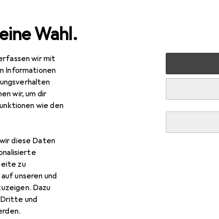
eine Wahl.
erfassen wir mit
nen
Möbel
Wohnzimmer
Regal
Vicco Spülenunte
en Informationen
ungsverhalten
en wir, um dir
R
6,94
funktionen wie den
cco
Spülenunterschrank Fame-Line
x 60 x 82 cm
wir diese Daten
onalisierte
eite zu
 auf unseren und
 Vicco Spülenunterschrank 
zuzeigen. Dazu
Dritte und
rden.
 Zubehör zum Produkt Vicco Spülenunterschrank Fame-Line aus