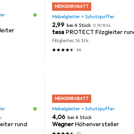
MENGENRABATT
fer
Möbelgleiter + Schutzpuffer
EUR
EUR
2,99
bei 4 Stück
0,19
/
1Stk.
leiter
tesa
PROTECT Filzgleiter run
Filzgleiter, 16 Stk.
88
MENGENRABATT
fer
Möbelgleiter + Schutzpuffer
EUR
4,06
bei 4 Stück
k.
eiter rund
Wagner
Höhenversteller
10