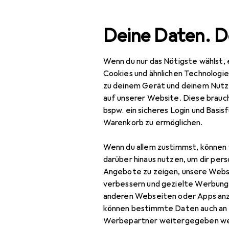
Suche
Deine Daten. D
Wenn du nur das Nötigste wählst, 
Navigation nach Kategorien
Gesamtsortiment
Woh
Gesamtsortiment
Cookies und ähnlichen Technologi
zu deinem Gerät und deinem Nutz
Wohnen
auf unserer Website. Diese brauch
EU
20
bspw. ein sicheres Login und Basis
Möbel
Vi
Warenkorb zu ermöglichen.
Wohnzimmer
80 
Wenn du allem zustimmst, können 
Couchtisch +
darüber hinaus nutzen, um dir pers
Beistelltisch
Angebote zu zeigen, unsere Webs
verbessern und gezielte Werbung
Hocker + Pouf
Zubehör für
anderen Webseiten oder Apps an
können bestimmte Daten auch an 
Kommode +
Werbepartner weitergegeben we
Sideboard
Hier findest du passendes