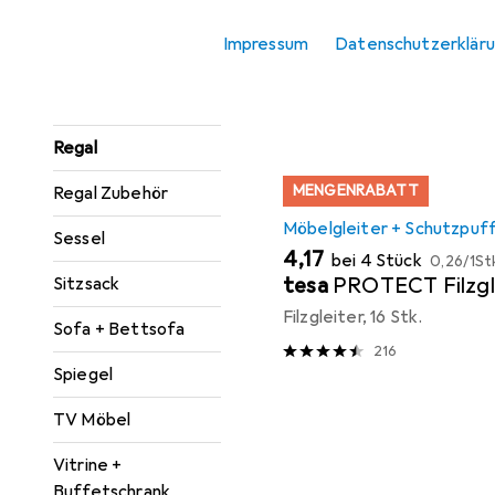
Konsolentisch
Sortieren nach
:
Relevanz
Impressum
Datenschutzerklär
Paravent +
Produktliste
Raumteiler
Regal
MENGENRABATT
Regal Zubehör
Möbelgleiter + Schutzpuf
Sessel
EUR
EUR
4,17
bei 4 Stück
0,26
/
1St
tesa
PROTECT Filzgl
Sitzsack
Filzgleiter, 16 Stk.
Sofa + Bettsofa
216
Spiegel
TV Möbel
Vitrine +
Buffetschrank