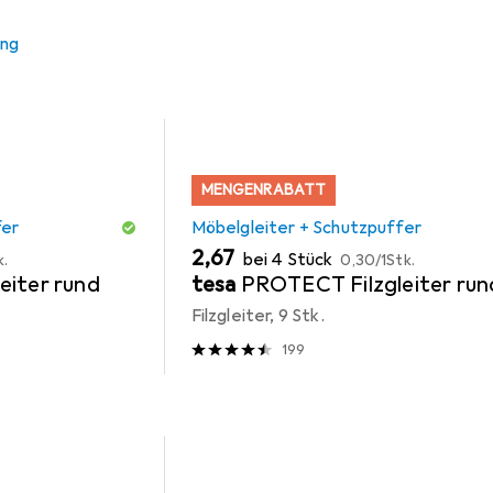
ung
MENGENRABATT
fer
Möbelgleiter + Schutzpuffer
EUR
EUR
2,67
bei 4 Stück
k.
0,30
/
1Stk.
eiter rund
tesa
PROTECT Filzgleiter run
Filzgleiter, 9 Stk.
199