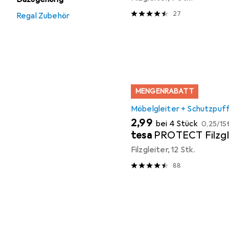
27
Regal Zubehör
MENGENRABATT
Möbelgleiter + Schutzpuf
EUR
EUR
2,99
bei 4 Stück
0,25
/
1St
tesa
PROTECT Filzgl
Filzgleiter, 12 Stk.
88