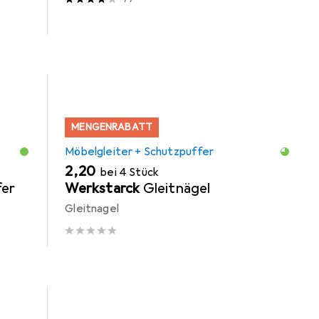
MENGENRABATT
Möbelgleiter + Schutzpuffer
EUR
2,20
bei 4 Stück
er
Werkstarck
Gleitnägel
Gleitnagel