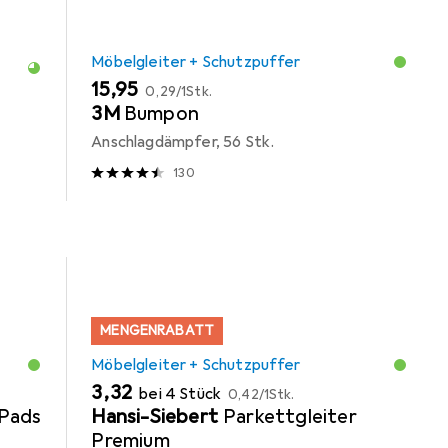
Möbelgleiter + Schutzpuffer
EUR
EUR
15,95
0,29
/
1Stk.
3M
Bumpon
Anschlagdämpfer, 56 Stk.
130
MENGENRABATT
Möbelgleiter + Schutzpuffer
EUR
EUR
3,32
bei 4 Stück
0,42
/
1Stk.
Pads
Hansi-Siebert
Parkettgleiter
Premium