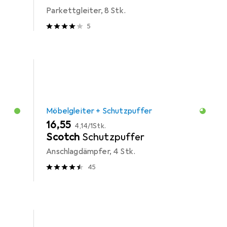
Parkettgleiter, 8 Stk.
5
Möbelgleiter + Schutzpuffer
EUR
EUR
16,55
4,14
/
1Stk.
Scotch
Schutzpuffer
Anschlagdämpfer, 4 Stk.
45