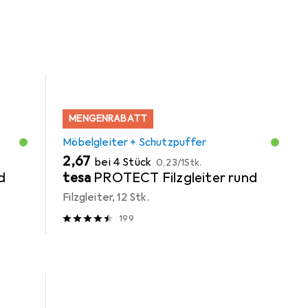
MENGENRABATT
Möbelgleiter + Schutzpuffer
EUR
EUR
2,67
bei 4 Stück
0,23
/
1Stk.
d
tesa
PROTECT Filzgleiter rund
Filzgleiter, 12 Stk.
199