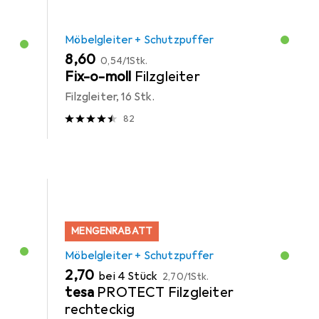
Möbelgleiter + Schutzpuffer
EUR
EUR
8,60
0,54
/
1Stk.
Fix-o-moll
Filzgleiter
Filzgleiter, 16 Stk.
82
MENGENRABATT
Möbelgleiter + Schutzpuffer
EUR
EUR
2,70
bei 4 Stück
2,70
/
1Stk.
tesa
PROTECT Filzgleiter
rechteckig