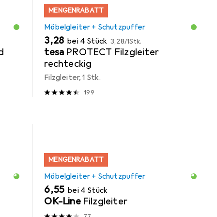
MENGENRABATT
Möbelgleiter + Schutzpuffer
EUR
EUR
3,28
bei 4 Stück
3,28
/
1Stk.
d
tesa
PROTECT Filzgleiter
rechteckig
Filzgleiter, 1 Stk.
199
MENGENRABATT
Möbelgleiter + Schutzpuffer
EUR
6,55
bei 4 Stück
OK-Line
Filzgleiter
77