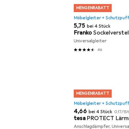
MENGENRABATT
Möbelgleiter + Schutzpuf
EUR
5,75
bei 4 Stück
Franko
Sockelverstel
Universalgleiter
46
MENGENRABATT
Möbelgleiter + Schutzpuf
EUR
EUR
4,66
bei 4 Stück
0,17
/
1St
tesa
PROTECT Lärm
Anschlagdämpfer, Universal