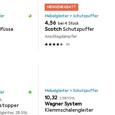
MENGENRABATT
fer
Möbelgleiter + Schutzpuffer
EUR
4,56
bei 4 Stück
lfüsse
Scotch
Schutzpuffer
Anschlagdämpfer
45
Möbelgleiter + Schutzpuffer
fer
EUR
EUR
10,32
2,58
/
1Stk.
k.
Wagner System
stopper
Klemmschalengleiter
gleiter, 28 Stk.