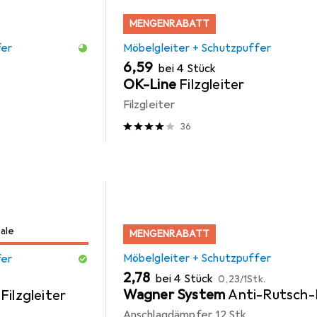
MENGENRABATT
fer
Möbelgleiter + Schutzpuffer
EUR
6,59
bei 4 Stück
OK-Line
Filzgleiter
Filzgleiter
36
Sale
MENGENRABATT
Möbelgleiter + Schutzpuffer
fer
EUR
EUR
2,78
bei 4 Stück
0,23
/
1Stk.
Wagner System
Anti-Rutsch-
Filzgleiter
Anschlagdämpfer, 12 Stk.