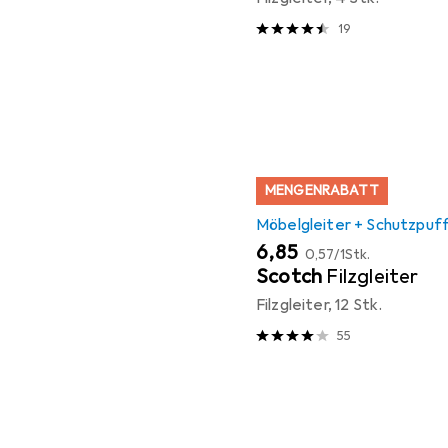
19
MENGENRABATT
Möbelgleiter + Schutzpuf
EUR
EUR
6,85
0,57
/
1Stk.
Scotch
Filzgleiter
Filzgleiter, 12 Stk.
55