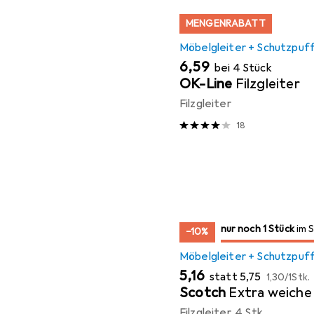
MENGENRABATT
Möbelgleiter + Schutzpuf
EUR
6,59
bei 4 Stück
OK-Line
Filzgleiter
Filzgleiter
18
noch 1 Stück
nur noch 1 Stück
im Sale
im 
−10%
Möbelgleiter + Schutzpuf
EUR
EUR
EUR
5,16
statt
5,75
1,30
/
1Stk.
Scotch
Extra weiche 
Filzgleiter, 4 Stk.