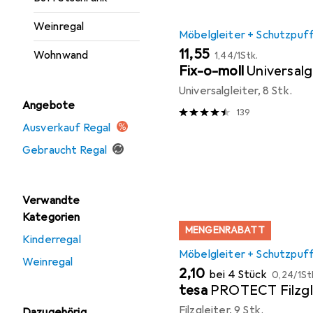
Weinregal
Möbelgleiter + Schutzpuf
EUR
EUR
11,55
Wohnwand
1,44
/
1Stk.
Fix-o-moll
Universalg
Universalgleiter, 8 Stk.
Angebote
139
Ausverkauf Regal
Gebraucht Regal
Verwandte
Kategorien
MENGENRABATT
Kinderregal
Möbelgleiter + Schutzpuf
Weinregal
EUR
EUR
2,10
bei 4 Stück
0,24
/
1St
tesa
PROTECT Filzgl
Filzgleiter, 9 Stk.
Dazugehörig