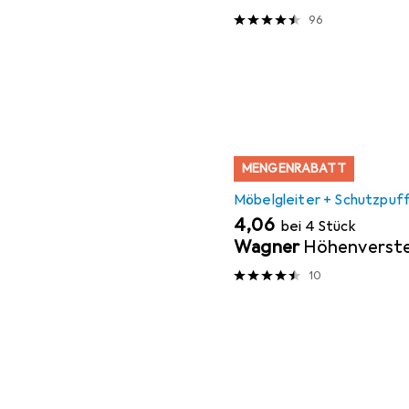
96
MENGENRABATT
Möbelgleiter + Schutzpuf
EUR
4,06
bei 4 Stück
Wagner
Höhenverste
10