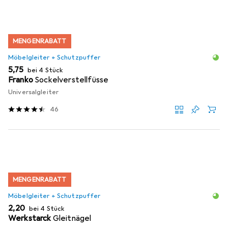
MENGENRABATT
Möbelgleiter + Schutzpuffer
EUR
5,75
bei 4 Stück
Franko
Sockelverstellfüsse
Universalgleiter
46
MENGENRABATT
Möbelgleiter + Schutzpuffer
EUR
2,20
bei 4 Stück
Werkstarck
Gleitnägel