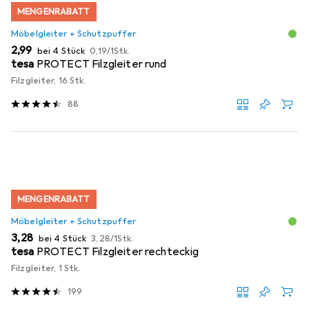
MENGENRABATT
Möbelgleiter + Schutzpuffer
EUR
EUR
2,99
bei 4 Stück
0,19
/
1Stk.
tesa
PROTECT Filzgleiter rund
Filzgleiter, 16 Stk.
88
MENGENRABATT
Möbelgleiter + Schutzpuffer
EUR
EUR
3,28
bei 4 Stück
3,28
/
1Stk.
tesa
PROTECT Filzgleiter rechteckig
Filzgleiter, 1 Stk.
199