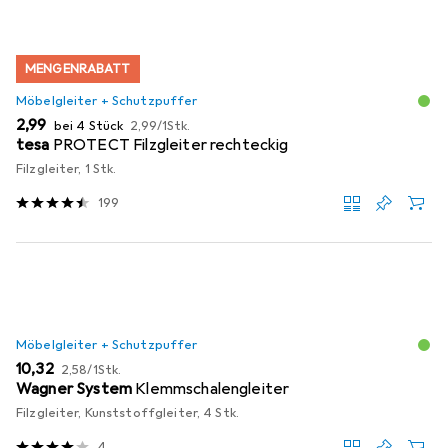
MENGENRABATT
Möbelgleiter + Schutzpuffer
EUR
EUR
2,99
bei 4 Stück
2,99
/
1Stk.
tesa
PROTECT Filzgleiter rechteckig
Filzgleiter, 1 Stk.
199
Möbelgleiter + Schutzpuffer
EUR
EUR
10,32
2,58
/
1Stk.
Wagner System
Klemmschalengleiter
Filzgleiter, Kunststoffgleiter, 4 Stk.
4