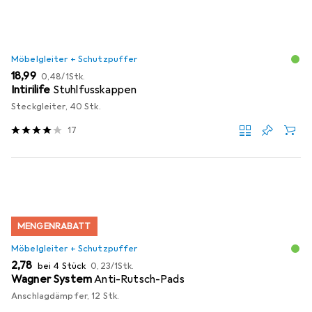
Möbelgleiter + Schutzpuffer
EUR
EUR
18,99
0,48
/
1Stk.
Intirilife
Stuhlfusskappen
Steckgleiter, 40 Stk.
17
MENGENRABATT
Möbelgleiter + Schutzpuffer
EUR
EUR
2,78
bei 4 Stück
0,23
/
1Stk.
Wagner System
Anti-Rutsch-Pads
Anschlagdämpfer, 12 Stk.