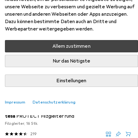
Zubehör für Vicco
unsere Webseite zu verbessern und gezielte Werbung auf
Spülenunterschrank R-Line
unseren und anderen Webseiten oder Apps anzuzeigen.
Dazu können bestimmte Daten auch an Dritte und
Werbepartner weitergegeben werden.
Hier findest du passendes Zubehör zum Produkt Vicco
Spülenunterschrank R-Line aus der Kategorie
Möbelgleiter + Schutzpuffer.
Allem zustimmen
Relevanz
Nur das Nötigste
Produktliste
Einstellungen
MENGENRABATT
Impressum
Datenschutzerklärung
Möbelgleiter + Schutzpuffer
EUR
EUR
4,17
bei 4 Stück
0,26
/
1Stk.
tesa
PROTECT Filzgleiter rund
Filzgleiter, 16 Stk.
219