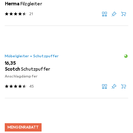
Herma
Filzgleiter
21
Möbelgleiter + Schutzpuffer
EUR
16,35
Scotch
Schutzpuffer
Anschlagdämpfer
45
MENGENRABATT