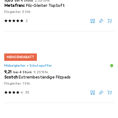
EUR
11,65
bei 4 Stück
2,33
/
1Stk.
Metafranc
Filz-Gleiter TopSoft
Filzgleiter, 5 Stk.
2
MENGENRABATT
Möbelgleiter + Schutzpuffer
EUR
EUR
9,21
bei 4 Stück
9,21
/
1Stk.
Scotch
Extrembeständige Filzpads
Filzgleiter, 1 Stk.
55