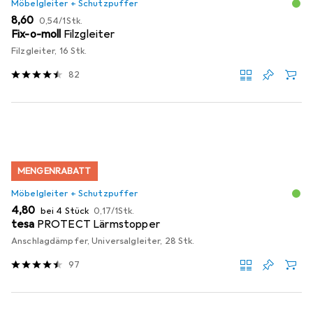
Möbelgleiter + Schutzpuffer
EUR
EUR
8,60
0,54
/
1Stk.
Fix-o-moll
Filzgleiter
Filzgleiter, 16 Stk.
82
MENGENRABATT
Möbelgleiter + Schutzpuffer
EUR
EUR
4,80
bei 4 Stück
0,17
/
1Stk.
tesa
PROTECT Lärmstopper
Anschlagdämpfer, Universalgleiter, 28 Stk.
97