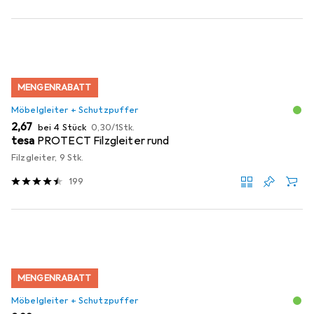
MENGENRABATT
Möbelgleiter + Schutzpuffer
EUR
EUR
2,67
bei 4 Stück
0,30
/
1Stk.
tesa
PROTECT Filzgleiter rund
Filzgleiter, 9 Stk.
199
MENGENRABATT
Möbelgleiter + Schutzpuffer