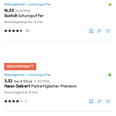
Möbelgleiter + Schutzpuffer
EUR
EUR
16,55
4,14
/
1Stk.
Scotch
Schutzpuffer
Anschlagdämpfer, 4 Stk.
45
MENGENRABATT
Möbelgleiter + Schutzpuffer
EUR
EUR
3,32
bei 4 Stück
0,42
/
1Stk.
Hansi-Siebert
Parkettgleiter Premium
Parkettgleiter, 8 Stk.
5