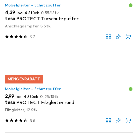
Möbelgleiter + Schutzpuffer
EUR
EUR
4,39
bei 4 Stück
0,55
/
1Stk.
tesa
PROTECT Türschutzpuffer
Anschlagdämpfer, 8 Stk.
97
MENGENRABATT
Möbelgleiter + Schutzpuffer
EUR
EUR
2,99
bei 4 Stück
0,25
/
1Stk.
tesa
PROTECT Filzgleiter rund
Filzgleiter, 12 Stk.
88