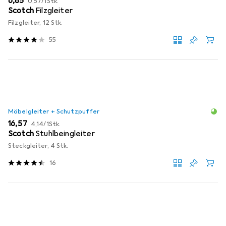
EUR
6,85
0,57
/
1Stk.
Scotch
Filzgleiter
Filzgleiter, 12 Stk.
55
Möbelgleiter + Schutzpuffer
EUR
EUR
16,57
4,14
/
1Stk.
Scotch
Stuhlbeingleiter
Steckgleiter, 4 Stk.
16