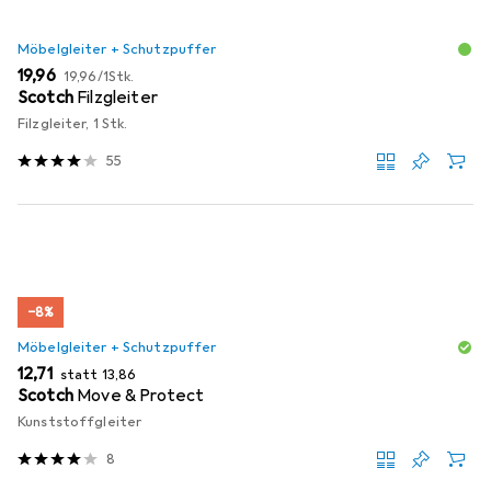
Möbelgleiter + Schutzpuffer
EUR
EUR
19,96
19,96
/
1Stk.
Scotch
Filzgleiter
Filzgleiter, 1 Stk.
55
−8%
Möbelgleiter + Schutzpuffer
EUR
EUR
12,71
statt
13,86
Scotch
Move & Protect
Kunststoffgleiter
8