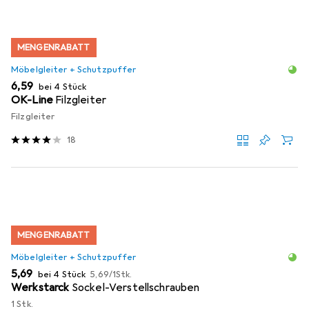
MENGENRABATT
Möbelgleiter + Schutzpuffer
EUR
6,59
bei 4 Stück
OK-Line
Filzgleiter
Filzgleiter
18
MENGENRABATT
Möbelgleiter + Schutzpuffer
EUR
EUR
5,69
bei 4 Stück
5,69
/
1Stk.
Werkstarck
Sockel-Verstellschrauben
1 Stk.