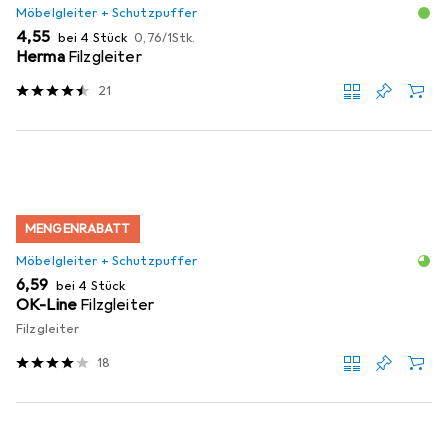
Möbelgleiter + Schutzpuffer
EUR
EUR
4,55
bei 4 Stück
0,76
/
1Stk.
Herma
Filzgleiter
21
MENGENRABATT
Möbelgleiter + Schutzpuffer
EUR
6,59
bei 4 Stück
OK-Line
Filzgleiter
Filzgleiter
18