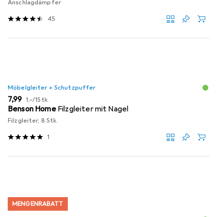
Anschlagdämpfer
45
Möbelgleiter + Schutzpuffer
EUR
EUR
7,99
1,–
/
1Stk.
Benson Home
Filzgleiter mit Nagel
Filzgleiter, 8 Stk.
1
MENGENRABATT