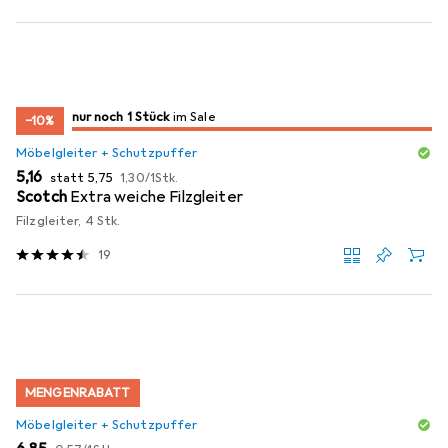
noch 1 Stück
nur noch 1 Stück
im Sale
im Sale
−10%
Möbelgleiter + Schutzpuffer
EUR
EUR
EUR
5,16
statt
5,75
1,30
/
1Stk.
Scotch
Extra weiche Filzgleiter
Filzgleiter, 4 Stk.
19
MENGENRABATT
Möbelgleiter + Schutzpuffer
EUR