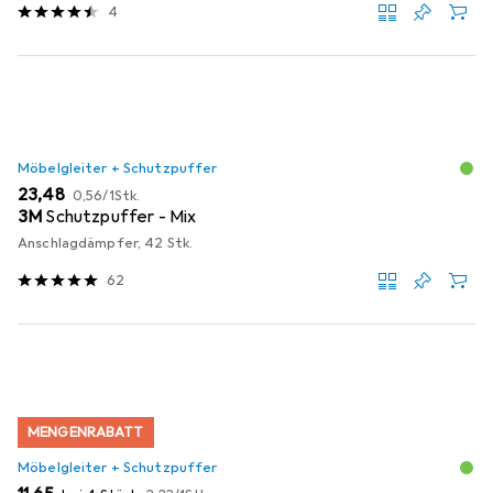
4
Möbelgleiter + Schutzpuffer
EUR
EUR
23,48
0,56
/
1Stk.
3M
Schutzpuffer - Mix
Anschlagdämpfer, 42 Stk.
62
MENGENRABATT
Möbelgleiter + Schutzpuffer
EUR