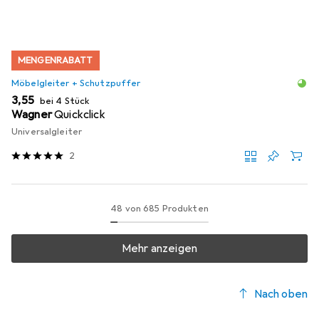
MENGENRABATT
Möbelgleiter + Schutzpuffer
EUR
3,55
bei 4 Stück
Wagner
Quickclick
Universalgleiter
2
48 von 685 Produkten
Mehr anzeigen
Nach oben