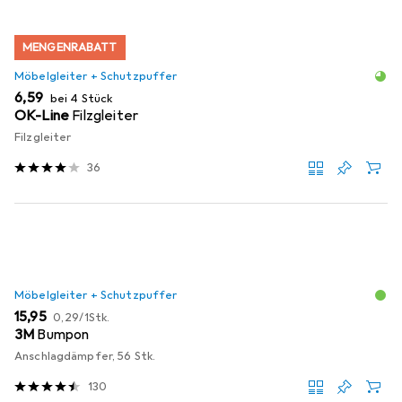
MENGENRABATT
Möbelgleiter + Schutzpuffer
EUR
6,59
bei 4 Stück
OK-Line
Filzgleiter
Filzgleiter
36
Möbelgleiter + Schutzpuffer
EUR
EUR
15,95
0,29
/
1Stk.
3M
Bumpon
Anschlagdämpfer, 56 Stk.
130