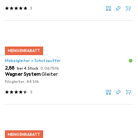
3
MENGENRABATT
Möbelgleiter + Schutzpuffer
EUR
EUR
2,88
bei 4 Stück
0,06
/
1Stk.
Wagner System
Gleiter
Filzgleiter, 44 Stk.
3
MENGENRABATT