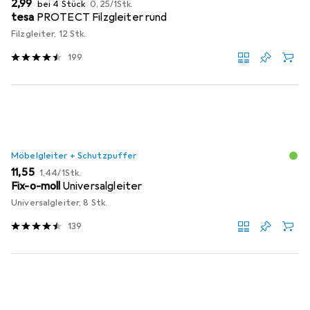
EUR
EUR
2,99
bei 4 Stück
0,25
/
1Stk.
tesa
PROTECT Filzgleiter rund
Filzgleiter, 12 Stk.
199
Möbelgleiter + Schutzpuffer
EUR
EUR
11,55
1,44
/
1Stk.
Fix-o-moll
Universalgleiter
Universalgleiter, 8 Stk.
139