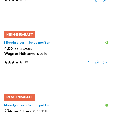
MENGENRABATT
Möbelgleiter + Schutzpuffer
EUR
4,06
bei 4 Stück
Wagner
Höhenversteller
10
MENGENRABATT
Möbelgleiter + Schutzpuffer
EUR
EUR
2,74
bei 4 Stück
0,45
/
1Stk.