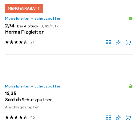
MENGENRABATT
Möbelgleiter + Schutzpuffer
EUR
EUR
2,74
bei 4 Stück
0,45
/
1Stk.
Herma
Filzgleiter
21
Möbelgleiter + Schutzpuffer
EUR
16,35
Scotch
Schutzpuffer
Anschlagdämpfer
45