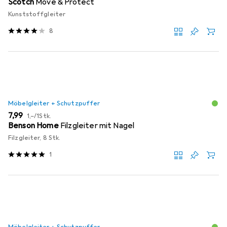
Scotch
Move & Protect
Kunststoffgleiter
8
Möbelgleiter + Schutzpuffer
EUR
EUR
7,99
1,–
/
1Stk.
Benson Home
Filzgleiter mit Nagel
Filzgleiter, 8 Stk.
1
Möbelgleiter + Schutzpuffer