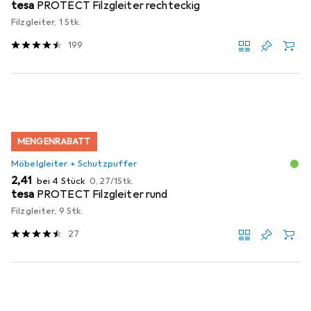
tesa
PROTECT Filzgleiter rechteckig
Filzgleiter, 1 Stk.
199
MENGENRABATT
Möbelgleiter + Schutzpuffer
EUR
EUR
2,41
bei 4 Stück
0,27
/
1Stk.
tesa
PROTECT Filzgleiter rund
Filzgleiter, 9 Stk.
27