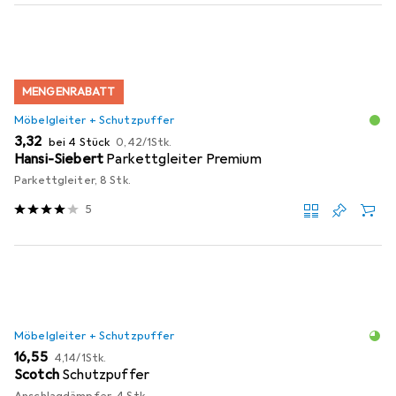
MENGENRABATT
Möbelgleiter + Schutzpuffer
EUR
EUR
3,32
bei 4 Stück
0,42
/
1Stk.
Hansi-Siebert
Parkettgleiter Premium
Parkettgleiter, 8 Stk.
5
Möbelgleiter + Schutzpuffer
EUR
EUR
16,55
4,14
/
1Stk.
Scotch
Schutzpuffer
Anschlagdämpfer, 4 Stk.