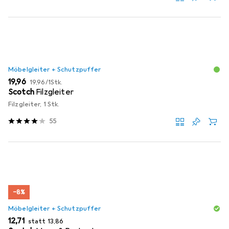
Möbelgleiter + Schutzpuffer
EUR
EUR
19,96
19,96
/
1Stk.
Scotch
Filzgleiter
Filzgleiter, 1 Stk.
55
−8%
Möbelgleiter + Schutzpuffer
EUR
EUR
12,71
statt
13,86