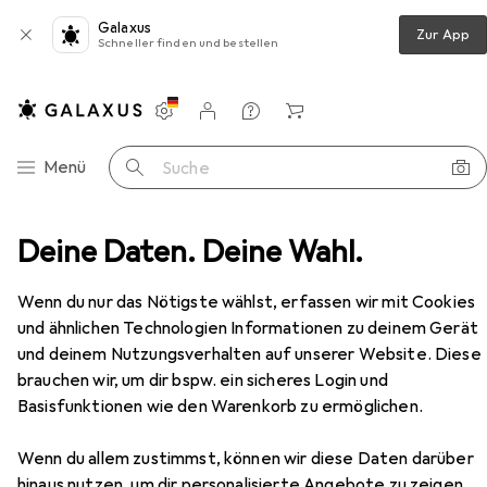
Galaxus
Zur App
Schneller finden und bestellen
Einstellungen
Kundenkonto
Vergleichslisten
Merklisten
Warenkorb
Navigation nach Kategorien
Menü
Suche
Deine Daten. Deine Wahl.
Wohnzimmer
Regal
Vicco Unterschrank R-Line
Zubehör
Wenn du nur das Nötigste wählst, erfassen wir mit Cookies
und ähnlichen Technologien Informationen zu deinem Gerät
und deinem Nutzungsverhalten auf unserer Website. Diese
EUR
104,60
brauchen wir, um dir bspw. ein sicheres Login und
Vicco
Unterschrank R-Line
Basisfunktionen wie den Warenkorb zu ermöglichen.
30 x 46 x 81.60 cm
Wenn du allem zustimmst, können wir diese Daten darüber
hinaus nutzen, um dir personalisierte Angebote zu zeigen,