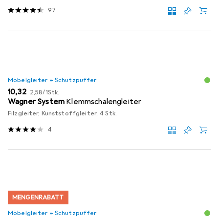
97
Möbelgleiter + Schutzpuffer
EUR
EUR
10,32
2,58
/
1Stk.
Wagner System
Klemmschalengleiter
Filzgleiter, Kunststoffgleiter, 4 Stk.
4
MENGENRABATT
Möbelgleiter + Schutzpuffer