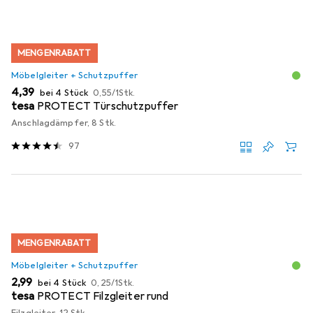
MENGENRABATT
Möbelgleiter + Schutzpuffer
EUR
EUR
4,39
bei 4 Stück
0,55
/
1Stk.
tesa
PROTECT Türschutzpuffer
Anschlagdämpfer, 8 Stk.
97
MENGENRABATT
Möbelgleiter + Schutzpuffer
EUR
EUR
2,99
bei 4 Stück
0,25
/
1Stk.
tesa
PROTECT Filzgleiter rund
Filzgleiter, 12 Stk.