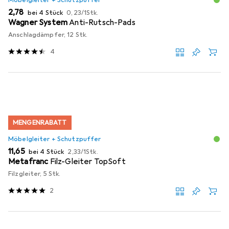
EUR
EUR
2,78
bei 4 Stück
0,23
/
1Stk.
Wagner System
Anti-Rutsch-Pads
Anschlagdämpfer, 12 Stk.
4
MENGENRABATT
Möbelgleiter + Schutzpuffer
EUR
EUR
11,65
bei 4 Stück
2,33
/
1Stk.
Metafranc
Filz-Gleiter TopSoft
Filzgleiter, 5 Stk.
2