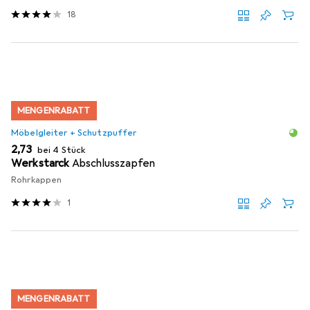
18
MENGENRABATT
Möbelgleiter + Schutzpuffer
EUR
2,73
bei 4 Stück
Werkstarck
Abschlusszapfen
Rohrkappen
1
MENGENRABATT