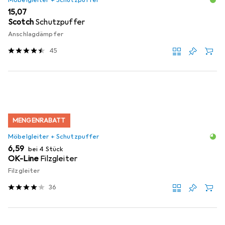
EUR
15,07
Scotch
Schutzpuffer
Anschlagdämpfer
45
MENGENRABATT
Möbelgleiter + Schutzpuffer
EUR
6,59
bei 4 Stück
OK-Line
Filzgleiter
Filzgleiter
36