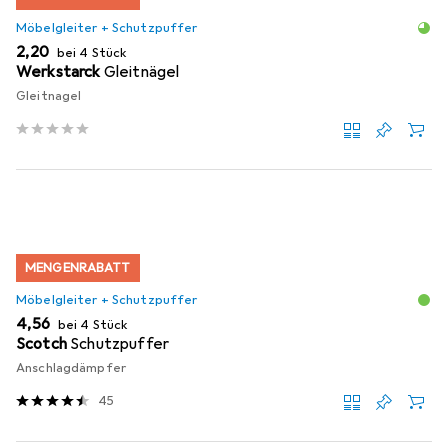
Möbelgleiter + Schutzpuffer
EUR
2,20
bei 4 Stück
Werkstarck
Gleitnägel
Gleitnagel
MENGENRABATT
Möbelgleiter + Schutzpuffer
EUR
4,56
bei 4 Stück
Scotch
Schutzpuffer
Anschlagdämpfer
45