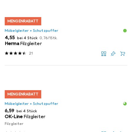
MENGENRABATT
Möbelgleiter + Schutzpuffer
EUR
EUR
4,55
bei 4 Stück
0,76
/
1Stk.
Herma
Filzgleiter
21
MENGENRABATT
Möbelgleiter + Schutzpuffer
EUR
6,59
bei 4 Stück
OK-Line
Filzgleiter
Filzgleiter