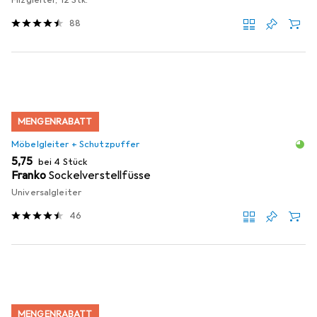
88
MENGENRABATT
Möbelgleiter + Schutzpuffer
EUR
5,75
bei 4 Stück
Franko
Sockelverstellfüsse
Universalgleiter
46
MENGENRABATT