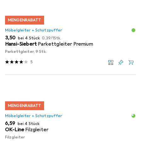
MENGENRABATT
Möbelgleiter + Schutzpuffer
EUR
EUR
3,50
bei 4 Stück
0,39
/
1Stk.
Hansi-Siebert
Parkettgleiter Premium
Parkettgleiter, 9 Stk.
5
MENGENRABATT
Möbelgleiter + Schutzpuffer
EUR
6,59
bei 4 Stück
OK-Line
Filzgleiter
Filzgleiter