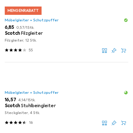
MENGENRABATT
Möbelgleiter + Schutzpuffer
EUR
EUR
6,85
0,57
/
1Stk.
Scotch
Filzgleiter
Filzgleiter, 12 Stk.
55
Möbelgleiter + Schutzpuffer
EUR
EUR
16,57
4,14
/
1Stk.
Scotch
Stuhlbeingleiter
Steckgleiter, 4 Stk.
16