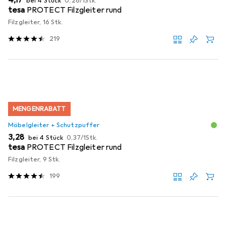
bei 4 Stück
0,26
/
1Stk.
tesa
PROTECT Filzgleiter rund
Filzgleiter, 16 Stk.
219
MENGENRABATT
Möbelgleiter + Schutzpuffer
EUR
EUR
3,28
bei 4 Stück
0,37
/
1Stk.
tesa
PROTECT Filzgleiter rund
Filzgleiter, 9 Stk.
199