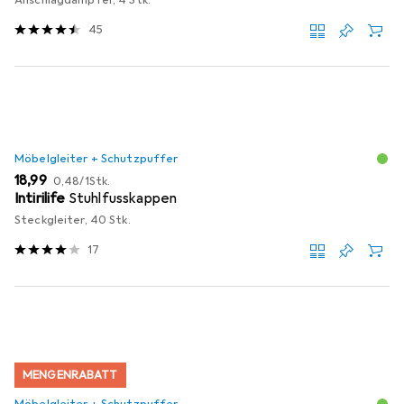
45
Möbelgleiter + Schutzpuffer
EUR
EUR
18,99
0,48
/
1Stk.
Intirilife
Stuhlfusskappen
Steckgleiter, 40 Stk.
17
MENGENRABATT
Möbelgleiter + Schutzpuffer