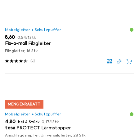
Möbelgleiter + Schutzpuffer
EUR
EUR
8,60
0,54
/
1Stk.
Fix-o-moll
Filzgleiter
Filzgleiter, 16 Stk.
82
MENGENRABATT
Möbelgleiter + Schutzpuffer
EUR
EUR
4,80
bei 4 Stück
0,17
/
1Stk.
tesa
PROTECT Lärmstopper
Anschlagdämpfer, Universalgleiter, 28 Stk.