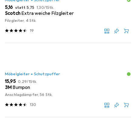
EUR
EUR
EUR
5,16
statt
5,75
1,30
/
1Stk.
Scotch
Extra weiche Filzgleiter
Filzgleiter, 4 Stk.
19
Möbelgleiter + Schutzpuffer
EUR
EUR
15,95
0,29
/
1Stk.
3M
Bumpon
Anschlagdämpfer, 56 Stk.
130