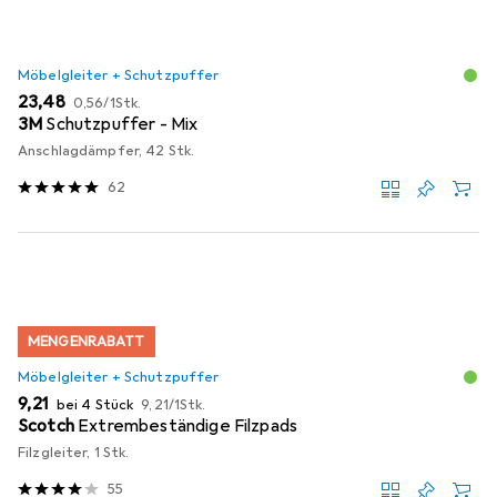
Möbelgleiter + Schutzpuffer
EUR
EUR
23,48
0,56
/
1Stk.
3M
Schutzpuffer - Mix
Anschlagdämpfer, 42 Stk.
62
MENGENRABATT
Möbelgleiter + Schutzpuffer
EUR
EUR
9,21
bei 4 Stück
9,21
/
1Stk.
Scotch
Extrembeständige Filzpads
Filzgleiter, 1 Stk.
55