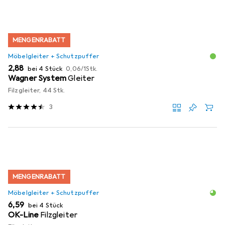
MENGENRABATT
Möbelgleiter + Schutzpuffer
EUR
EUR
2,88
bei 4 Stück
0,06
/
1Stk.
Wagner System
Gleiter
Filzgleiter, 44 Stk.
3
MENGENRABATT
Möbelgleiter + Schutzpuffer
EUR
6,59
bei 4 Stück
OK-Line
Filzgleiter