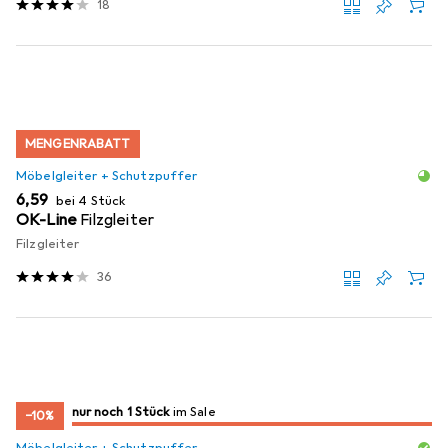
18
MENGENRABATT
Möbelgleiter + Schutzpuffer
EUR
6,59
bei 4 Stück
OK-Line
Filzgleiter
Filzgleiter
36
noch 1 Stück
nur noch 1 Stück
im Sale
im Sale
−10%
Möbelgleiter + Schutzpuffer