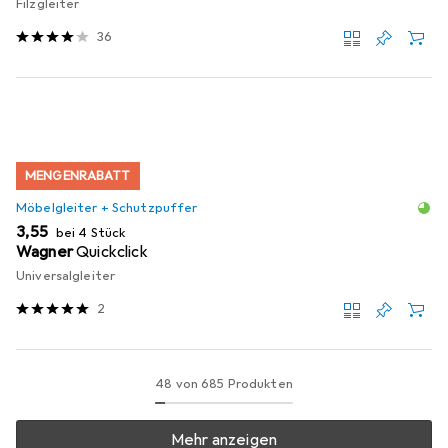
Filzgleiter
36
MENGENRABATT
Möbelgleiter + Schutzpuffer
EUR
3,55
bei 4 Stück
Wagner
Quickclick
Universalgleiter
2
48 von 685 Produkten
Mehr anzeigen