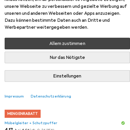
unsere Webseite zu verbessern und gezielte Werbung auf
unseren und anderen Webseiten oder Apps anzuzeigen.
Dazu können bestimmte Daten auch an Dritte und
Werbepartner weitergegeben werden.
Zubehör für Vicco Unterschrank
R-Line
Allem zustimmen
Hier findest du passendes Zubehör zum Produkt Vicco
Nur das Nötigste
Unterschrank R-Line aus der Kategorie Möbelgleiter +
Schutzpuffer.
Einstellungen
Relevanz
Produktliste
Impressum
Datenschutzerklärung
MENGENRABATT
Möbelgleiter + Schutzpuffer
EUR
EUR
4,17