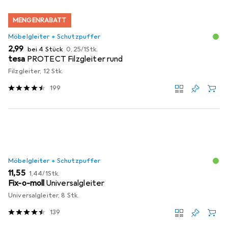
MENGENRABATT
Möbelgleiter + Schutzpuffer
EUR
EUR
2,99
bei 4 Stück
0,25
/
1Stk.
tesa
PROTECT Filzgleiter rund
Filzgleiter, 12 Stk.
199
Möbelgleiter + Schutzpuffer
EUR
EUR
11,55
1,44
/
1Stk.
Fix-o-moll
Universalgleiter
Universalgleiter, 8 Stk.
139