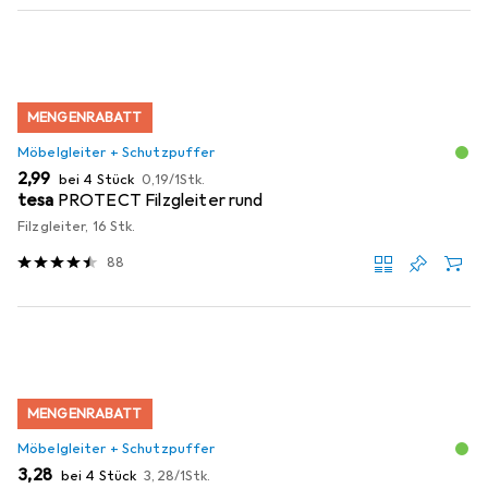
MENGENRABATT
Möbelgleiter + Schutzpuffer
EUR
EUR
2,99
bei 4 Stück
0,19
/
1Stk.
tesa
PROTECT Filzgleiter rund
Filzgleiter, 16 Stk.
88
MENGENRABATT
Möbelgleiter + Schutzpuffer
EUR
EUR
3,28
bei 4 Stück
3,28
/
1Stk.