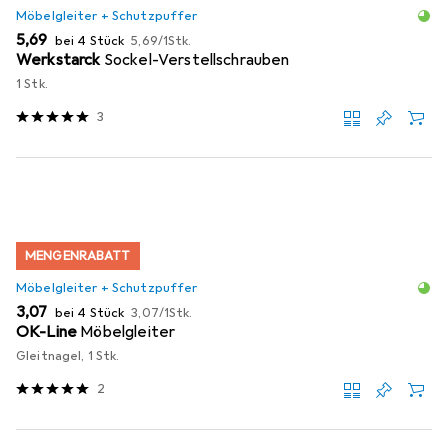
Möbelgleiter + Schutzpuffer
EUR
EUR
5,69
bei 4 Stück
5,69
/
1Stk.
Werkstarck
Sockel-Verstellschrauben
1 Stk.
3
MENGENRABATT
Möbelgleiter + Schutzpuffer
EUR
EUR
3,07
bei 4 Stück
3,07
/
1Stk.
OK-Line
Möbelgleiter
Gleitnagel, 1 Stk.
2