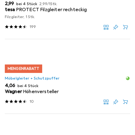
EUR
EUR
2,99
bei 4 Stück
2,99
/
1Stk.
tesa
PROTECT Filzgleiter rechteckig
Filzgleiter, 1 Stk.
199
MENGENRABATT
Möbelgleiter + Schutzpuffer
EUR
4,06
bei 4 Stück
Wagner
Höhenversteller
10