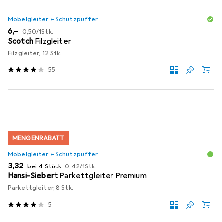
Möbelgleiter + Schutzpuffer
EUR
EUR
6,–
0,50
/
1Stk.
Scotch
Filzgleiter
Filzgleiter, 12 Stk.
55
MENGENRABATT
Möbelgleiter + Schutzpuffer
EUR
EUR
3,32
bei 4 Stück
0,42
/
1Stk.
Hansi-Siebert
Parkettgleiter Premium
Parkettgleiter, 8 Stk.
5