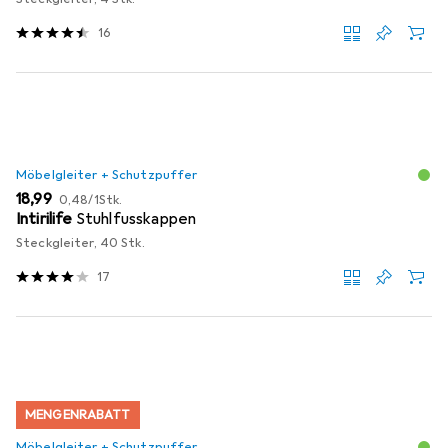
16
Möbelgleiter + Schutzpuffer
EUR
EUR
18,99
0,48
/
1Stk.
Intirilife
Stuhlfusskappen
Steckgleiter, 40 Stk.
17
MENGENRABATT
Möbelgleiter + Schutzpuffer