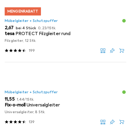
MENGENRABATT
Möbelgleiter + Schutzpuffer
EUR
EUR
2,67
bei 4 Stück
0,23
/
1Stk.
tesa
PROTECT Filzgleiter rund
Filzgleiter, 12 Stk.
199
Möbelgleiter + Schutzpuffer
EUR
EUR
11,55
1,44
/
1Stk.
Fix-o-moll
Universalgleiter
Universalgleiter, 8 Stk.
139