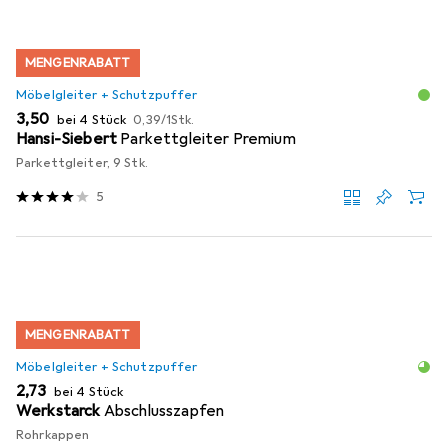
MENGENRABATT
Möbelgleiter + Schutzpuffer
EUR
EUR
3,50
bei 4 Stück
0,39
/
1Stk.
Hansi-Siebert
Parkettgleiter Premium
Parkettgleiter, 9 Stk.
5
MENGENRABATT
Möbelgleiter + Schutzpuffer
EUR
2,73
bei 4 Stück
Werkstarck
Abschlusszapfen
Rohrkappen