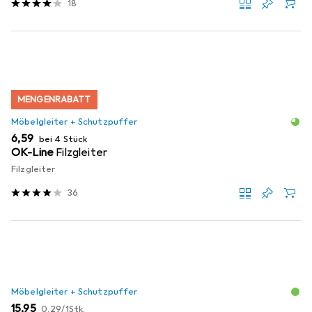
18
MENGENRABATT
Möbelgleiter + Schutzpuffer
EUR
6,59
bei 4 Stück
OK-Line
Filzgleiter
Filzgleiter
36
Möbelgleiter + Schutzpuffer
EUR
EUR
15,95
0,29
/
1Stk.