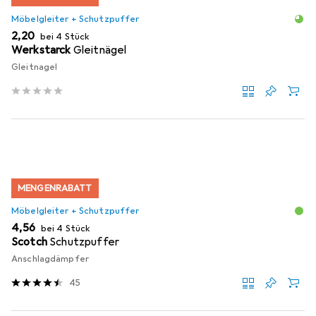
Möbelgleiter + Schutzpuffer
EUR
2,20
bei 4 Stück
Werkstarck
Gleitnägel
Gleitnagel
MENGENRABATT
Möbelgleiter + Schutzpuffer
EUR
4,56
bei 4 Stück
Scotch
Schutzpuffer
Anschlagdämpfer
45