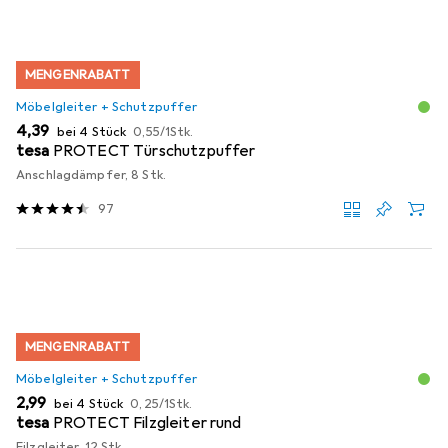
MENGENRABATT
Möbelgleiter + Schutzpuffer
EUR
EUR
4,39
bei 4 Stück
0,55
/
1Stk.
tesa
PROTECT Türschutzpuffer
Anschlagdämpfer, 8 Stk.
97
MENGENRABATT
Möbelgleiter + Schutzpuffer
EUR
EUR
2,99
bei 4 Stück
0,25
/
1Stk.
tesa
PROTECT Filzgleiter rund
Filzgleiter, 12 Stk.