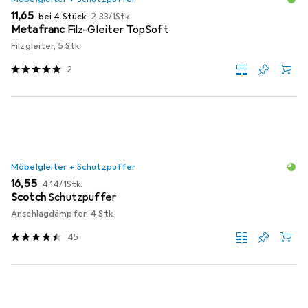
EUR
EUR
11,65
bei 4 Stück
2,33
/
1Stk.
Metafranc
Filz-Gleiter TopSoft
Filzgleiter, 5 Stk.
2
Möbelgleiter + Schutzpuffer
EUR
EUR
16,55
4,14
/
1Stk.
Scotch
Schutzpuffer
Anschlagdämpfer, 4 Stk.
45