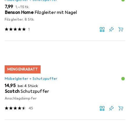
EUR
EUR
7,99
1,–
/
1Stk.
Benson Home
Filzgleiter mit Nagel
Filzgleiter, 8 Stk.
1
MENGENRABATT
Möbelgleiter + Schutzpuffer
EUR
14,95
bei 4 Stück
Scotch
Schutzpuffer
Anschlagdämpfer
45