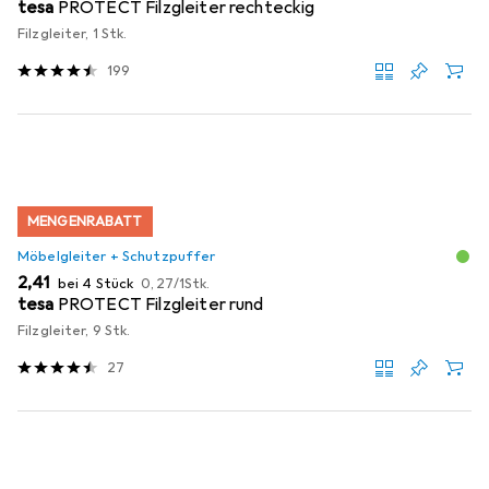
tesa
PROTECT Filzgleiter rechteckig
Filzgleiter, 1 Stk.
199
MENGENRABATT
Möbelgleiter + Schutzpuffer
EUR
EUR
2,41
bei 4 Stück
0,27
/
1Stk.
tesa
PROTECT Filzgleiter rund
Filzgleiter, 9 Stk.
27