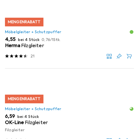
MENGENRABATT
Möbelgleiter + Schutzpuffer
EUR
EUR
4,55
bei 4 Stück
0,76
/
1Stk.
Herma
Filzgleiter
21
MENGENRABATT
Möbelgleiter + Schutzpuffer
EUR
6,59
bei 4 Stück
OK-Line
Filzgleiter
Filzgleiter