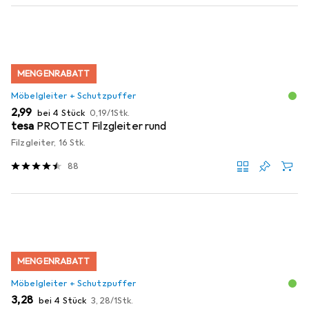
MENGENRABATT
Möbelgleiter + Schutzpuffer
EUR
EUR
2,99
bei 4 Stück
0,19
/
1Stk.
tesa
PROTECT Filzgleiter rund
Filzgleiter, 16 Stk.
88
MENGENRABATT
Möbelgleiter + Schutzpuffer
EUR
EUR
3,28
bei 4 Stück
3,28
/
1Stk.