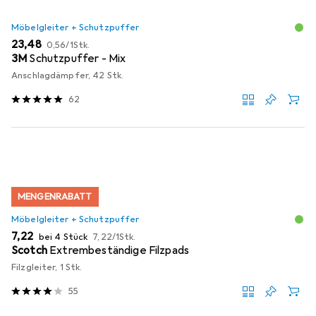
Möbelgleiter + Schutzpuffer
EUR
EUR
23,48
0,56
/
1Stk.
3M
Schutzpuffer - Mix
Anschlagdämpfer, 42 Stk.
62
MENGENRABATT
Möbelgleiter + Schutzpuffer
EUR
EUR
7,22
bei 4 Stück
7,22
/
1Stk.
Scotch
Extrembeständige Filzpads
Filzgleiter, 1 Stk.
55