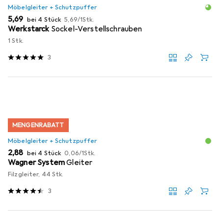
Möbelgleiter + Schutzpuffer
EUR
EUR
5,69
bei 4 Stück
5,69
/
1Stk.
Werkstarck
Sockel-Verstellschrauben
1 Stk.
3
MENGENRABATT
Möbelgleiter + Schutzpuffer
EUR
EUR
2,88
bei 4 Stück
0,06
/
1Stk.
Wagner System
Gleiter
Filzgleiter, 44 Stk.
3