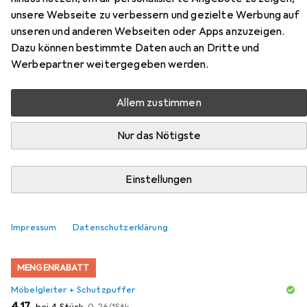
unsere Webseite zu verbessern und gezielte Werbung auf
unseren und anderen Webseiten oder Apps anzuzeigen.
Dazu können bestimmte Daten auch an Dritte und
Werbepartner weitergegeben werden.
Zubehör für Vicco Unterschrank
R-Line
Allem zustimmen
Hier findest du passendes Zubehör zum Produkt Vicco
Nur das Nötigste
Unterschrank R-Line aus der Kategorie Möbelgleiter +
Schutzpuffer.
Einstellungen
Relevanz
Produktliste
Impressum
Datenschutzerklärung
MENGENRABATT
Möbelgleiter + Schutzpuffer
EUR
EUR
4,17