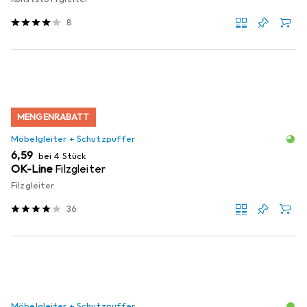
8
MENGENRABATT
Möbelgleiter + Schutzpuffer
EUR
6,59
bei 4 Stück
OK-Line
Filzgleiter
Filzgleiter
36
Möbelgleiter + Schutzpuffer