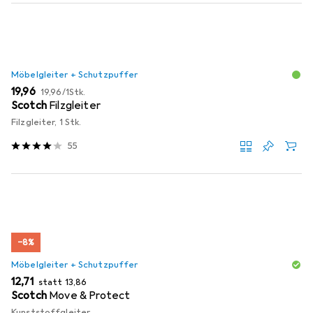
Möbelgleiter + Schutzpuffer
EUR
EUR
19,96
19,96
/
1Stk.
Scotch
Filzgleiter
Filzgleiter, 1 Stk.
55
−8%
Möbelgleiter + Schutzpuffer
EUR
EUR
12,71
statt
13,86
Scotch
Move & Protect
Kunststoffgleiter