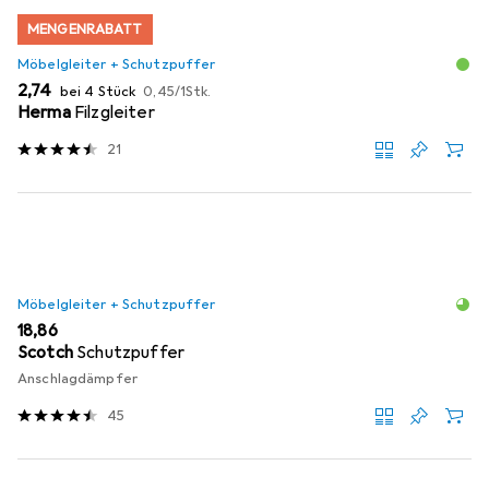
MENGENRABATT
Möbelgleiter + Schutzpuffer
EUR
EUR
2,74
bei 4 Stück
0,45
/
1Stk.
Herma
Filzgleiter
21
Möbelgleiter + Schutzpuffer
EUR
18,86
Scotch
Schutzpuffer
Anschlagdämpfer
45