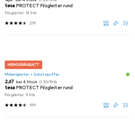
bei 4 Stück
0,26
/
1Stk.
tesa
PROTECT Filzgleiter rund
Filzgleiter, 16 Stk.
219
MENGENRABATT
Möbelgleiter + Schutzpuffer
EUR
EUR
2,67
bei 4 Stück
0,30
/
1Stk.
tesa
PROTECT Filzgleiter rund
Filzgleiter, 9 Stk.
199