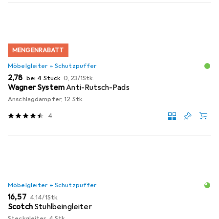
MENGENRABATT
Möbelgleiter + Schutzpuffer
EUR
EUR
2,78
bei 4 Stück
0,23
/
1Stk.
Wagner System
Anti-Rutsch-Pads
Anschlagdämpfer, 12 Stk.
4
Möbelgleiter + Schutzpuffer
EUR
EUR
16,57
4,14
/
1Stk.
Scotch
Stuhlbeingleiter
Steckgleiter, 4 Stk.