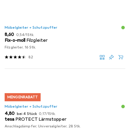
Möbelgleiter + Schutzpuffer
EUR
EUR
8,60
0,54
/
1Stk.
Fix-o-moll
Filzgleiter
Filzgleiter, 16 Stk.
82
MENGENRABATT
Möbelgleiter + Schutzpuffer
EUR
EUR
4,80
bei 4 Stück
0,17
/
1Stk.
tesa
PROTECT Lärmstopper
Anschlagdämpfer, Universalgleiter, 28 Stk.