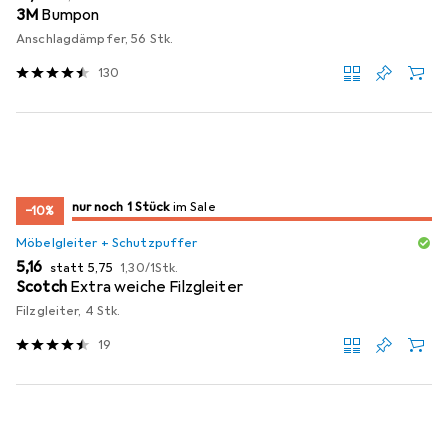
3M
Bumpon
Anschlagdämpfer, 56 Stk.
130
noch 1 Stück
nur noch 1 Stück
im Sale
im Sale
−10%
Möbelgleiter + Schutzpuffer
EUR
EUR
EUR
5,16
statt
5,75
1,30
/
1Stk.
Scotch
Extra weiche Filzgleiter
Filzgleiter, 4 Stk.
19