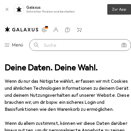
Galaxus
Zur App
Schneller finden und bestellen
Einstellungen
Kundenkonto
Vergleichslisten
Merklisten
Warenkorb
Navigation nach Kategorien
Menü
Suche
Deine Daten. Deine Wahl.
Wohnzimmer
Regal
Vicco Unterschrank R-Line
Zubehör
Wenn du nur das Nötigste wählst, erfassen wir mit Cookies
und ähnlichen Technologien Informationen zu deinem Gerät
und deinem Nutzungsverhalten auf unserer Website. Diese
brauchen wir, um dir bspw. ein sicheres Login und
EUR
126,02
Basisfunktionen wie den Warenkorb zu ermöglichen.
Vicco
Unterschrank R-Line
Wenn du allem zustimmst, können wir diese Daten darüber
hinaus nutzen, um dir personalisierte Angebote zu zeigen,