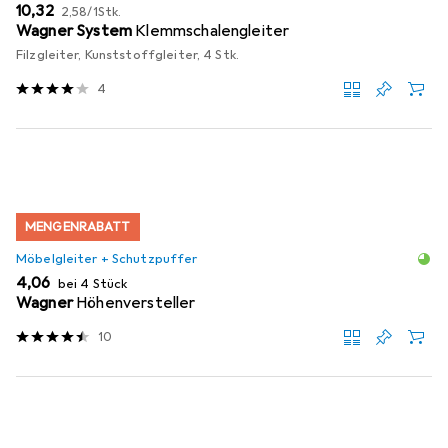
EUR
EUR
10,32
2,58
/
1Stk.
Wagner System
Klemmschalengleiter
Filzgleiter, Kunststoffgleiter, 4 Stk.
4
MENGENRABATT
Möbelgleiter + Schutzpuffer
EUR
4,06
bei 4 Stück
Wagner
Höhenversteller
10