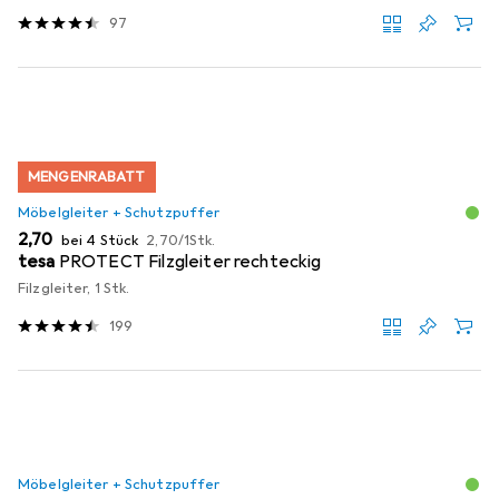
97
MENGENRABATT
Möbelgleiter + Schutzpuffer
EUR
EUR
2,70
bei 4 Stück
2,70
/
1Stk.
tesa
PROTECT Filzgleiter rechteckig
Filzgleiter, 1 Stk.
199
Möbelgleiter + Schutzpuffer