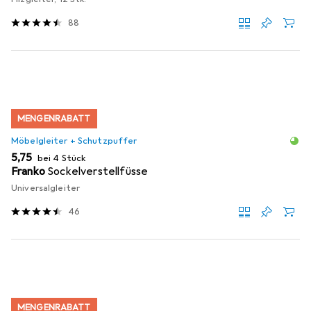
88
MENGENRABATT
Möbelgleiter + Schutzpuffer
EUR
5,75
bei 4 Stück
Franko
Sockelverstellfüsse
Universalgleiter
46
MENGENRABATT